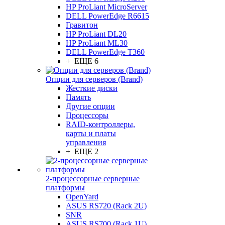
HP ProLiant MicroServer
DELL PowerEdge R6615
Гравитон
HP ProLiant DL20
HP ProLiant ML30
DELL PowerEdge T360
+ ЕЩЕ 6
Опции для серверов (Brand)
Жесткие диски
Память
Другие опции
Процессоры
RAID-контроллеры,
карты и платы
управления
+ ЕЩЕ 2
2-процессорные серверные
платформы
OpenYard
ASUS RS720 (Rack 2U)
SNR
ASUS RS700 (Rack 1U)