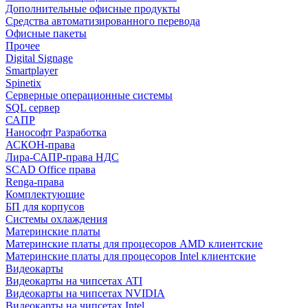
Дополнительные офисные продукты
Средства автоматизированного перевода
Офисные пакеты
Прочее
Digital Signage
Smartplayer
Spinetix
Серверные операционные системы
SQL сервер
САПР
Нанософт Разработка
АСКОН-права
Лира-САПР-права НДС
SCAD Office права
Renga-права
Комплектующие
БП для корпусов
Системы охлаждения
Материнские платы
Материнские платы для процесоров AMD клиентские
Материнские платы для процесоров Intel клиентские
Видеокарты
Видеокарты на чипсетах ATI
Видеокарты на чипсетах NVIDIA
Видеокарты на чипсетах Intel