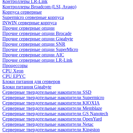
Контроллеры LR-Link
Контроллеры Broadcom (LSI, Avago)
Корпуса серверные
Supermicro серверные корпуса
INWIN серверные корпуса
Прочие серверные опции
Прочие серверные опции Brocade
Прочие серверные опции Gigabyte
Прочие серверные опции SNR
Прочие серверные опции SuperMicro
Прочие серверные опции AIC
Прочие серверные опции LR-Link
Процессоры
CPU Xeon
CPU EPYC
Блоки питания для серверов
Блоки питания Gigabyte
Серверные твердотельные накопители SSD
Cерверные твердотельные накопители Supermicro
Cерверные твердотельные накопители KIOXIA
Cерверные твердотельные накопители Memblaze
Cерверные твердотельные накопители GS Nanotech
Серверные твердотельные накопители OpenYard
Серверные твердотельные накопители Netac
Cерверные твердотельные накопители Kingston