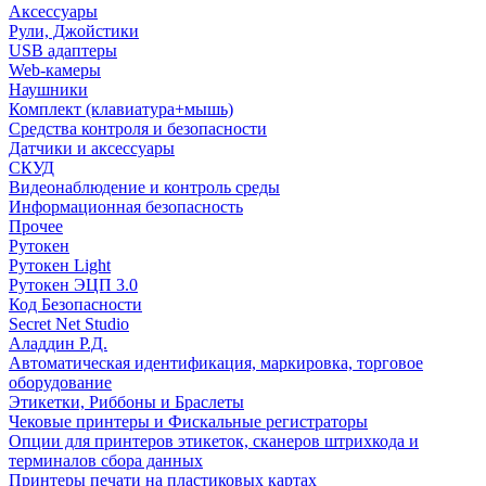
Аксессуары
Рули, Джойстики
USB адаптеры
Web-камеры
Наушники
Комплект (клавиатура+мышь)
Средства контроля и безопасности
Датчики и аксессуары
СКУД
Видеонаблюдение и контроль среды
Информационная безопасность
Прочее
Рутокен
Рутокен Light
Рутокен ЭЦП 3.0
Код Безопасности
Secret Net Studio
Аладдин Р.Д.
Автоматическая идентификация, маркировка, торговое
оборудование
Этикетки, Риббоны и Браслеты
Чековые принтеры и Фискальные регистраторы
Опции для принтеров этикеток, сканеров штрихкода и
терминалов сбора данных
Принтеры печати на пластиковых картах