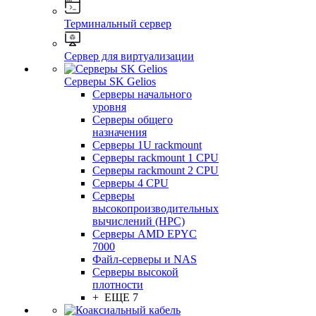
Терминальный сервер
Сервер для виртуализации
Серверы SK Gelios
Серверы начального
уровня
Серверы общего
назначения
Серверы 1U rackmount
Серверы rackmount 1 CPU
Серверы rackmount 2 CPU
Серверы 4 CPU
Серверы
высокопроизводительных
вычислений (HPC)
Серверы AMD EPYC
7000
Файл-серверы и NAS
Серверы высокой
плотности
+ ЕЩЕ 7