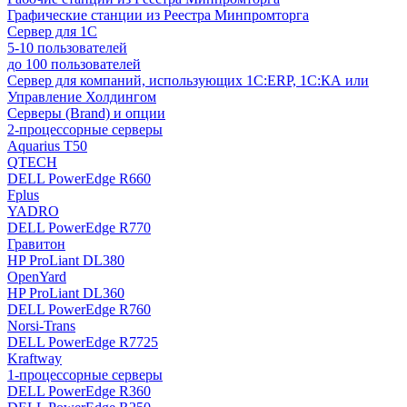
Графические станции из Реестра Минпромторга
Сервер для 1С
5-10 пользователей
до 100 пользователей
Сервер для компаний, использующих 1C:ERP, 1С:КА или
Управление Холдингом
Серверы (Brand) и опции
2-процессорные серверы
Aquarius T50
QTECH
DELL PowerEdge R660
Fplus
YADRO
DELL PowerEdge R770
Гравитон
HP ProLiant DL380
OpenYard
HP ProLiant DL360
DELL PowerEdge R760
Norsi-Trans
DELL PowerEdge R7725
Kraftway
1-процессорные серверы
DELL PowerEdge R360