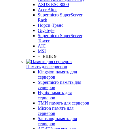
ASUS ESC8000
Acer Altos
Supermicro SuperServer
Rack
Норси-Транс
Gigabyte
Supermicro SuperServer
Tower
AIC
MSI
+ ЕЩЕ 9
Память для серверов
Kingston память для
серверов
Supermicro память для
серверов
Hynix память для
серверов
ТМИ память для серверов
Micron память для
серверов
Samsung память для
серверов
ADATA память для