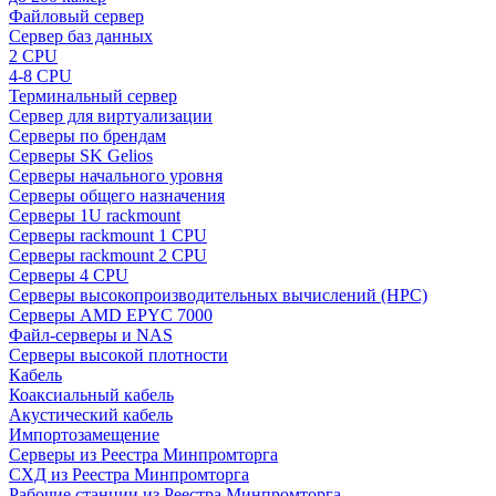
Файловый сервер
Сервер баз данных
2 CPU
4-8 CPU
Терминальный сервер
Сервер для виртуализации
Серверы по брендам
Серверы SK Gelios
Серверы начального уровня
Серверы общего назначения
Серверы 1U rackmount
Серверы rackmount 1 CPU
Серверы rackmount 2 CPU
Серверы 4 CPU
Серверы высокопроизводительных вычислений (HPC)
Серверы AMD EPYC 7000
Файл-серверы и NAS
Серверы высокой плотности
Кабель
Коаксиальный кабель
Акустический кабель
Импортозамещение
Серверы из Реестра Минпромторга
СХД из Реестра Минпромторга
Рабочие станции из Реестра Минпромторга