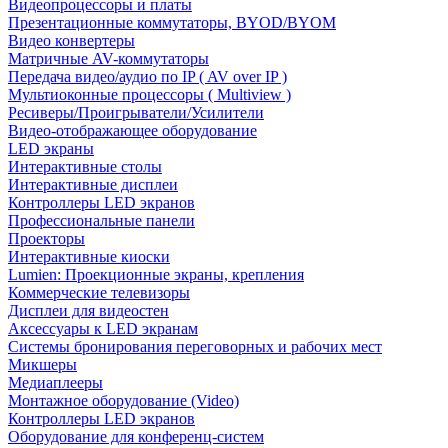
Видеопроцессоры и платы
Презентационные коммутаторы, BYOD/BYOM
Видео конвертеры
Матричные AV-коммутаторы
Передача видео/аудио по IP ( AV over IP )
Мультиоконные процессоры ( Multiview )
Ресиверы/Проигрыватели/Усилители
Видео-отображающее оборудование
LED экраны
Интерактивные столы
Интерактивные дисплеи
Контроллеры LED экранов
Профессиональные панели
Проекторы
Интерактивные киоски
Lumien: Проекционные экраны, крепления
Коммерческие телевизоры
Дисплеи для видеостен
Аксессуары к LED экранам
Системы бронирования переговорных и рабочих мест
Микшеры
Медиаплееры
Монтажное оборудование (Video)
Контроллеры LED экранов
Оборудование для конференц-систем