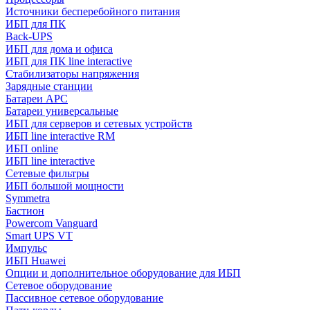
Источники бесперебойного питания
ИБП для ПК
Back-UPS
ИБП для дома и офиса
ИБП для ПК linе interactive
Стабилизаторы напряжения
Зарядные станции
Батареи APC
Батареи универсальные
ИБП для серверов и сетевых устройств
ИБП line interactive RM
ИБП online
ИБП linе interactive
Сетевые фильтры
ИБП большой мощности
Symmetra
Бастион
Powercom Vanguard
Smart UPS VT
Импульс
ИБП Huawei
Опции и дополнительное оборудование для ИБП
Сетевое оборудование
Пассивное сетевое оборудование