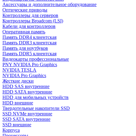
Аксессуары и дополнительное оборудование
Оптические приводы
Контроллеры для серверов
Контроллеры Broadcom (LSI)
Кабели для контроллеров
Оперативная память
Память DDR4 клиентская
Память DDR3 клиентская
Память для ноутбуков
Память DDR5 клиентская
Видеокарты профессиональные
PNY NVIDIA Pro Graphics
NVIDIA TESLA
NVIDIA Pro Graphics
Жесткие диски
HDD SAS внутренние
HDD SATA внутренние
HDD для мобильных устройств
HDD внешние
Твердотельные накопители SSD
SSD NVMe внутренние
SSD SATA внутренние
SSD внешние
Корпуса
Процессоры