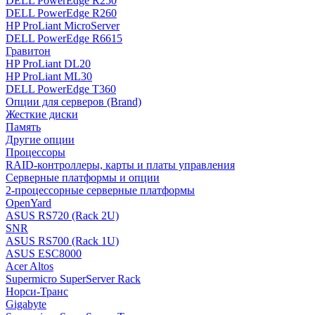
DELL PowerEdge R250
DELL PowerEdge R260
HP ProLiant MicroServer
DELL PowerEdge R6615
Гравитон
HP ProLiant DL20
HP ProLiant ML30
DELL PowerEdge T360
Опции для серверов (Brand)
Жесткие диски
Память
Другие опции
Процессоры
RAID-контроллеры, карты и платы управления
Серверные платформы и опции
2-процессорные серверные платформы
OpenYard
ASUS RS720 (Rack 2U)
SNR
ASUS RS700 (Rack 1U)
ASUS ESC8000
Acer Altos
Supermicro SuperServer Rack
Норси-Транс
Gigabyte