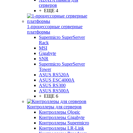
серверов
+ ЕЩЕ 4
1-процессорные серверные
платформы
Supermicro SuperServer
Rack
MSI
Gigabyte
SNR
Supermicro SuperServer
Tower
ASUS RS520A
ASUS ESC4000A
ASUS RS300
ASUS RS500A
+ ЕЩЕ 6
Контроллеры для серверов
Контроллеры Qlogic
Контроллеры Gigabyte
Контроллеры Supermicro
Контроллеры LR-Link