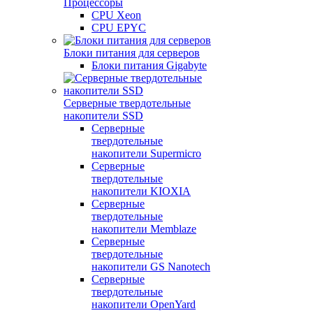
Процессоры
CPU Xeon
CPU EPYC
Блоки питания для серверов
Блоки питания Gigabyte
Серверные твердотельные
накопители SSD
Cерверные
твердотельные
накопители Supermicro
Cерверные
твердотельные
накопители KIOXIA
Cерверные
твердотельные
накопители Memblaze
Cерверные
твердотельные
накопители GS Nanotech
Серверные
твердотельные
накопители OpenYard