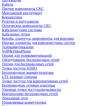
Патч-корды
Кабель
Прочие компоненты СКС
Монтажный инструмент
Коннекторы
Розетки и патч-панели
Оптические компоненты СКС
Кабеленесущие системы
Кабельные лотки
Короба, плинтуса, компоненты для монтажа
Прочие элементы для кабеленесущих систем
Телекоммуникации
VoIP&VideoPhone
Опции для телекоммуникаций
Оборудование беспроводных сетей
Опции для беспроводных сетей
Точки доступа SOHO
Беспроводные маршрутизаторы
LTE базовые станции
Точки доступа для корпоративных сетей
Беспроводные сетевые адаптеры
Уличные точки доступа/радиомосты
Контроллеры беспроводных сетей
Локальные сети
Управляемые коммутаторы