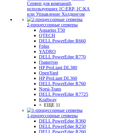
Сервер для компаний,
использующих 1C:ERP, 1С:КА
или Управление Холдингом
2-процессорные серверы
Aquarius T50
QTECH
DELL PowerEdge R660
Fplus
YADRO
DELL PowerEdge R770
Гравитон
HP ProLiant DL380
OpenYard
HP ProLiant DL360
DELL PowerEdge R760
Norsi-Trans
DELL PowerEdge R7725
Kraftway
+ ЕЩЕ 11
1-процессорные серверы
DELL PowerEdge R360
DELL PowerEdge R250
DELL PowerEdge R260