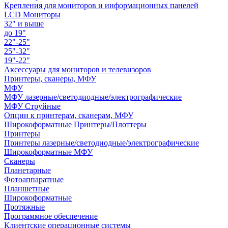
Крепления для мониторов и информационных панелей
LCD Мониторы
32" и выше
до 19"
22"-25"
25"-32"
19"-22"
Аксессуары для мониторов и телевизоров
Принтеры, сканеры, МФУ
МФУ
МФУ лазерные/светодиодные/электрографические
МФУ Струйные
Опции к принтерам, сканерам, МФУ
Широкоформатные Принтеры/Плоттеры
Принтеры
Принтеры лазерные/светодиодные/электрографические
Широкоформатные МФУ
Сканеры
Планетарные
Фотоаппаратные
Планшетные
Широкоформатные
Протяжные
Программное обеспечение
Клиентские операционные системы