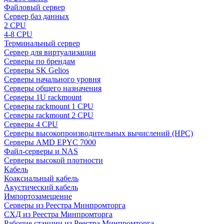
Файловый сервер
Сервер баз данных
2 CPU
4-8 CPU
Терминальный сервер
Сервер для виртуализации
Серверы по брендам
Серверы SK Gelios
Серверы начального уровня
Серверы общего назначения
Серверы 1U rackmount
Серверы rackmount 1 CPU
Серверы rackmount 2 CPU
Серверы 4 CPU
Серверы высокопроизводительных вычислений (HPC)
Серверы AMD EPYC 7000
Файл-серверы и NAS
Серверы высокой плотности
Кабель
Коаксиальный кабель
Акустический кабель
Импортозамещение
Серверы из Реестра Минпромторга
СХД из Реестра Минпромторга
Рабочие станции из Реестра Минпромторга