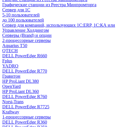
Графические станции из Реестра Минпромторга
Сервер для 1С
5-10 пользователей
до 100 пользователей
Сервер для компаний, использующих 1C:ERP, 1С:КА или
Управление Холдингом
Серверы (Brand) и опции
2-процессорные серверы
Aquarius T50
QTECH
DELL PowerEdge R660
Fplus
YADRO
DELL PowerEdge R770
Гравитон
HP ProLiant DL380
OpenYard
HP ProLiant DL360
DELL PowerEdge R760
Norsi-Trans
DELL PowerEdge R7725
Kraftway
1-процессорные серверы
DELL PowerEdge R360