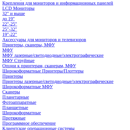
Крепления для мониторов и информационных панелей
LCD Мониторы
32" и выше
до 19"
22"-25"
25"-32"
19"-22"
Аксессуары для мониторов и телевизоров
Принтеры, сканеры, МФУ
МФУ
МФУ лазерные/светодиодные/электрографические
МФУ Струйные
Опции к принтерам, сканерам, МФУ
Широкоформатные Принтеры/Плоттеры
Принтеры
Принтеры лазерные/светодиодные/электрографические
Широкоформатные МФУ
Сканеры
Планетарные
Фотоаппаратные
Планшетные
Широкоформатные
Протяжные
Программное обеспечение
Клиентские операционные системы