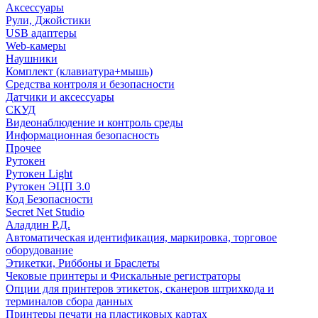
Аксессуары
Рули, Джойстики
USB адаптеры
Web-камеры
Наушники
Комплект (клавиатура+мышь)
Средства контроля и безопасности
Датчики и аксессуары
СКУД
Видеонаблюдение и контроль среды
Информационная безопасность
Прочее
Рутокен
Рутокен Light
Рутокен ЭЦП 3.0
Код Безопасности
Secret Net Studio
Аладдин Р.Д.
Автоматическая идентификация, маркировка, торговое
оборудование
Этикетки, Риббоны и Браслеты
Чековые принтеры и Фискальные регистраторы
Опции для принтеров этикеток, сканеров штрихкода и
терминалов сбора данных
Принтеры печати на пластиковых картах