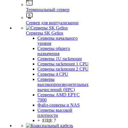
Терминальный сервер
Сервер для виртуализации
Серверы SK Gelios
Серверы начального
уровня
Серверы общего
назначения
Серверы 1U rackmount
Серверы rackmount 1 CPU
Серверы rackmount 2 CPU
Серверы 4 CPU
Серверы
высокопроизводительных
вычислений (HPC)
Серверы AMD EPYC
7000
Файл-серверы и NAS
Серверы высокой
плотности
+ ЕЩЕ 7