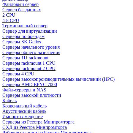
Файловый сервер
Сервер баз данных
2 CPU
4-8 CPU
Терминальный сервер
Сервер для виртуализации
Серверы по брендам
Серверы SK Gelios
Серверы начального уровня
Серверы общего назначения
Серверы 1U rackmount
Серверы rackmount 1 CPU
Серверы rackmount 2 CPU
Серверы 4 CPU
Серверы высокопроизводительных вычислений (HPC)
Серверы AMD EPYC 7000
Файл-серверы и NAS
Серверы высокой плотности
Кабель
Коаксиальный кабель
Акустический кабель
Импортозамещение
Серверы из Реестра Минпромторга
СХД из Реестра Минпромторга
Рабочие станции из Реестра Минпромторга