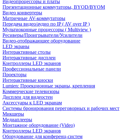
Видеопроцессоры и платы
Презентационные коммутаторы, BYOD/BYOM
Видео конвертеры
Матричные AV-коммутаторы
Передача видео/аудио по IP ( AV over IP )
Мультиоконные процессоры ( Multiview )
Ресиверы/Проигрыватели/Усилители
Видео-отображающее оборудование
LED экраны
Интерактивные столы
Интерактивные дисплеи
Контроллеры LED экранов
Профессиональные панели
Проекторы
Интерактивные киоски
Lumien: Проекционные экраны, крепления
Коммерческие телевизоры
Дисплеи для видеостен
Аксессуары к LED экранам
Системы бронирования переговорных и рабочих мест
Микшеры
Медиаплееры
Монтажное оборудование (Video)
Контроллеры LED экранов
Оборудование для конференц-систем