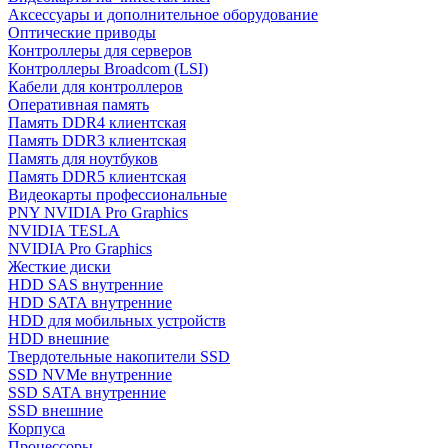
Аксессуары и дополнительное оборудование
Оптические приводы
Контроллеры для серверов
Контроллеры Broadcom (LSI)
Кабели для контроллеров
Оперативная память
Память DDR4 клиентская
Память DDR3 клиентская
Память для ноутбуков
Память DDR5 клиентская
Видеокарты профессиональные
PNY NVIDIA Pro Graphics
NVIDIA TESLA
NVIDIA Pro Graphics
Жесткие диски
HDD SAS внутренние
HDD SATA внутренние
HDD для мобильных устройств
HDD внешние
Твердотельные накопители SSD
SSD NVMe внутренние
SSD SATA внутренние
SSD внешние
Корпуса
Процессоры