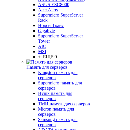
ASUS ESC8000
Acer Altos
Supermicro SuperServer
Rack
Норси-Транс
Gigabyte
Supermicro SuperServer
Tower
AIC
MSI
+ ЕЩЕ 9
Память для серверов
Kingston память для
серверов
Supermicro память для
серверов
Hynix память для
серверов
ТМИ память для серверов
Micron память для
серверов
Samsung память для
серверов
ADATA память для