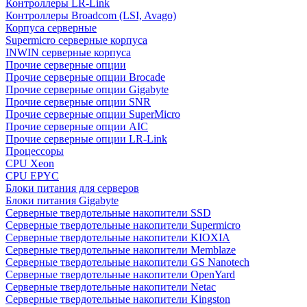
Контроллеры LR-Link
Контроллеры Broadcom (LSI, Avago)
Корпуса серверные
Supermicro серверные корпуса
INWIN серверные корпуса
Прочие серверные опции
Прочие серверные опции Brocade
Прочие серверные опции Gigabyte
Прочие серверные опции SNR
Прочие серверные опции SuperMicro
Прочие серверные опции AIC
Прочие серверные опции LR-Link
Процессоры
CPU Xeon
CPU EPYC
Блоки питания для серверов
Блоки питания Gigabyte
Серверные твердотельные накопители SSD
Cерверные твердотельные накопители Supermicro
Cерверные твердотельные накопители KIOXIA
Cерверные твердотельные накопители Memblaze
Cерверные твердотельные накопители GS Nanotech
Серверные твердотельные накопители OpenYard
Серверные твердотельные накопители Netac
Cерверные твердотельные накопители Kingston