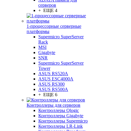
серверов
+ ЕЩЕ 4
1-процессорные серверные
платформы
Supermicro SuperServer
Rack
MSI
Gigabyte
SNR
Supermicro SuperServer
Tower
ASUS RS520A
ASUS ESC4000A
ASUS RS300
ASUS RS500A
+ ЕЩЕ 6
Контроллеры для серверов
Контроллеры Qlogic
Контроллеры Gigabyte
Контроллеры Supermicro
Контроллеры LR-Link