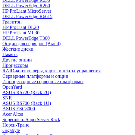
DELL PowerEdge R250
DELL PowerEdge R260
HP ProLiant MicroServer
DELL PowerEdge R6615
Гравитон
HP ProLiant DL20
HP ProLiant ML30
DELL PowerEdge T360
Опции для серверов (Brand)
Жесткие диски
Память
Другие опции
Процессоры
RAID-контроллеры, карты и платы управления
Серверные платформы и опции
2-процессорные серверные платформы
OpenYard
ASUS RS720 (Rack 2U)
SNR
ASUS RS700 (Rack 1U)
ASUS ESC8000
Acer Altos
Supermicro SuperServer Rack
Норси-Транс
Gigabyte