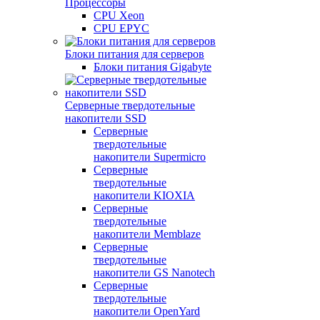
Процессоры
CPU Xeon
CPU EPYC
Блоки питания для серверов
Блоки питания Gigabyte
Серверные твердотельные
накопители SSD
Cерверные
твердотельные
накопители Supermicro
Cерверные
твердотельные
накопители KIOXIA
Cерверные
твердотельные
накопители Memblaze
Cерверные
твердотельные
накопители GS Nanotech
Серверные
твердотельные
накопители OpenYard