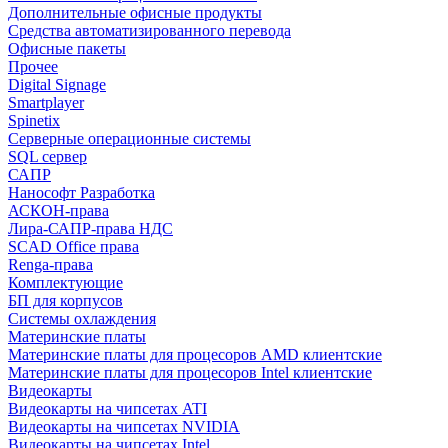
Дополнительные офисные продукты
Средства автоматизированного перевода
Офисные пакеты
Прочее
Digital Signage
Smartplayer
Spinetix
Серверные операционные системы
SQL сервер
САПР
Нанософт Разработка
АСКОН-права
Лира-САПР-права НДС
SCAD Office права
Renga-права
Комплектующие
БП для корпусов
Системы охлаждения
Материнские платы
Материнские платы для процесоров AMD клиентские
Материнские платы для процесоров Intel клиентские
Видеокарты
Видеокарты на чипсетах ATI
Видеокарты на чипсетах NVIDIA
Видеокарты на чипсетах Intel