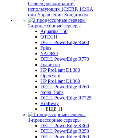
Сервер для компаний,
использующих 1C:ERP, 1С:КА
или Управление Холдингом
2-процессорные серверы
Aquarius T50
QTECH
DELL PowerEdge R660
Fplus
YADRO
DELL PowerEdge R770
Гравитон
HP ProLiant DL380
OpenYard
HP ProLiant DL360
DELL PowerEdge R760
Norsi-Trans
DELL PowerEdge R7725
Kraftway
+ ЕЩЕ 11
1-процессорные серверы
DELL PowerEdge R360
DELL PowerEdge R250
DELL PowerEdge R260