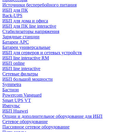
Источники бесперебойного питания
ИБП для ПК
Back-UPS
ИБП для дома и офиса
ИБП для ПК linе interactive
Стабилизаторы напряжения
Зарядные станции
Батареи APC
Батареи универсальные
ИБП для серверов и сетевых устройств
ИБП line interactive RM
ИБП online
ИБП linе interactive
Сетевые фильтры
ИБП большой мощности
Symmetra
Бастион
Powercom Vanguard
Smart UPS VT
Импульс
ИБП Huawei
Опции и дополнительное оборудование для ИБП
Сетевое оборудование
Пассивное сетевое оборудование