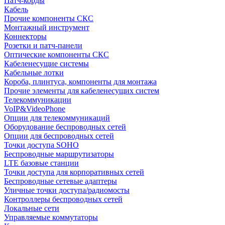
Патч-корды
Кабель
Прочие компоненты СКС
Монтажный инструмент
Коннекторы
Розетки и патч-панели
Оптические компоненты СКС
Кабеленесущие системы
Кабельные лотки
Короба, плинтуса, компоненты для монтажа
Прочие элементы для кабеленесущих систем
Телекоммуникации
VoIP&VideoPhone
Опции для телекоммуникаций
Оборудование беспроводных сетей
Опции для беспроводных сетей
Точки доступа SOHO
Беспроводные маршрутизаторы
LTE базовые станции
Точки доступа для корпоративных сетей
Беспроводные сетевые адаптеры
Уличные точки доступа/радиомосты
Контроллеры беспроводных сетей
Локальные сети
Управляемые коммутаторы