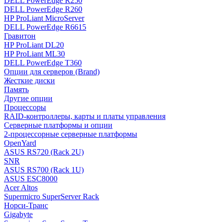
DELL PowerEdge R250
DELL PowerEdge R260
HP ProLiant MicroServer
DELL PowerEdge R6615
Гравитон
HP ProLiant DL20
HP ProLiant ML30
DELL PowerEdge T360
Опции для серверов (Brand)
Жесткие диски
Память
Другие опции
Процессоры
RAID-контроллеры, карты и платы управления
Серверные платформы и опции
2-процессорные серверные платформы
OpenYard
ASUS RS720 (Rack 2U)
SNR
ASUS RS700 (Rack 1U)
ASUS ESC8000
Acer Altos
Supermicro SuperServer Rack
Норси-Транс
Gigabyte