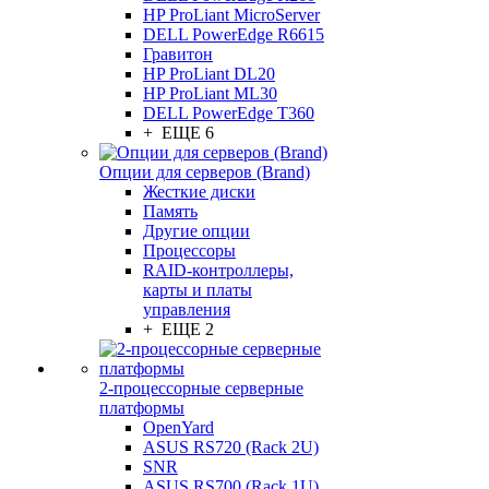
HP ProLiant MicroServer
DELL PowerEdge R6615
Гравитон
HP ProLiant DL20
HP ProLiant ML30
DELL PowerEdge T360
+ ЕЩЕ 6
Опции для серверов (Brand)
Жесткие диски
Память
Другие опции
Процессоры
RAID-контроллеры,
карты и платы
управления
+ ЕЩЕ 2
2-процессорные серверные
платформы
OpenYard
ASUS RS720 (Rack 2U)
SNR
ASUS RS700 (Rack 1U)