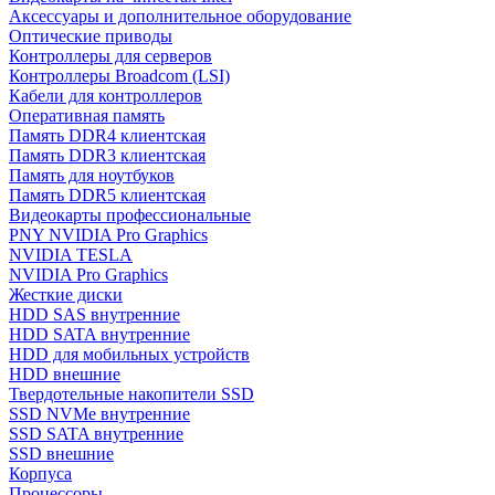
Аксессуары и дополнительное оборудование
Оптические приводы
Контроллеры для серверов
Контроллеры Broadcom (LSI)
Кабели для контроллеров
Оперативная память
Память DDR4 клиентская
Память DDR3 клиентская
Память для ноутбуков
Память DDR5 клиентская
Видеокарты профессиональные
PNY NVIDIA Pro Graphics
NVIDIA TESLA
NVIDIA Pro Graphics
Жесткие диски
HDD SAS внутренние
HDD SATA внутренние
HDD для мобильных устройств
HDD внешние
Твердотельные накопители SSD
SSD NVMe внутренние
SSD SATA внутренние
SSD внешние
Корпуса
Процессоры