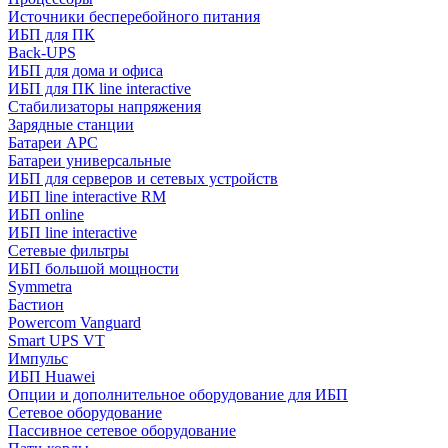
Источники бесперебойного питания
ИБП для ПК
Back-UPS
ИБП для дома и офиса
ИБП для ПК linе interactive
Стабилизаторы напряжения
Зарядные станции
Батареи APC
Батареи универсальные
ИБП для серверов и сетевых устройств
ИБП line interactive RM
ИБП online
ИБП linе interactive
Сетевые фильтры
ИБП большой мощности
Symmetra
Бастион
Powercom Vanguard
Smart UPS VT
Импульс
ИБП Huawei
Опции и дополнительное оборудование для ИБП
Сетевое оборудование
Пассивное сетевое оборудование