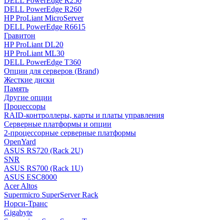
DELL PowerEdge R250
DELL PowerEdge R260
HP ProLiant MicroServer
DELL PowerEdge R6615
Гравитон
HP ProLiant DL20
HP ProLiant ML30
DELL PowerEdge T360
Опции для серверов (Brand)
Жесткие диски
Память
Другие опции
Процессоры
RAID-контроллеры, карты и платы управления
Серверные платформы и опции
2-процессорные серверные платформы
OpenYard
ASUS RS720 (Rack 2U)
SNR
ASUS RS700 (Rack 1U)
ASUS ESC8000
Acer Altos
Supermicro SuperServer Rack
Норси-Транс
Gigabyte