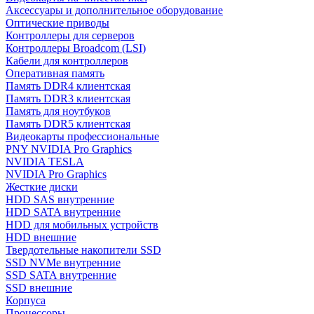
Аксессуары и дополнительное оборудование
Оптические приводы
Контроллеры для серверов
Контроллеры Broadcom (LSI)
Кабели для контроллеров
Оперативная память
Память DDR4 клиентская
Память DDR3 клиентская
Память для ноутбуков
Память DDR5 клиентская
Видеокарты профессиональные
PNY NVIDIA Pro Graphics
NVIDIA TESLA
NVIDIA Pro Graphics
Жесткие диски
HDD SAS внутренние
HDD SATA внутренние
HDD для мобильных устройств
HDD внешние
Твердотельные накопители SSD
SSD NVMe внутренние
SSD SATA внутренние
SSD внешние
Корпуса
Процессоры