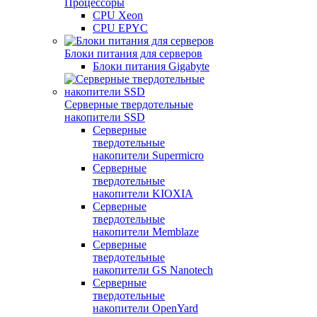
Процессоры
CPU Xeon
CPU EPYC
Блоки питания для серверов
Блоки питания Gigabyte
Серверные твердотельные
накопители SSD
Cерверные
твердотельные
накопители Supermicro
Cерверные
твердотельные
накопители KIOXIA
Cерверные
твердотельные
накопители Memblaze
Cерверные
твердотельные
накопители GS Nanotech
Серверные
твердотельные
накопители OpenYard