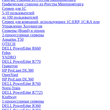
Графические станции из Реестра Минпромторга
Сервер для 1С
5-10 пользователей
до 100 пользователей
Сервер для компаний, использующих 1C:ERP, 1С:КА или
Управление Холдингом
Серверы (Brand) и опции
2-процессорные серверы
Aquarius T50
QTECH
DELL PowerEdge R660
Fplus
YADRO
DELL PowerEdge R770
Гравитон
HP ProLiant DL380
OpenYard
HP ProLiant DL360
DELL PowerEdge R760
Norsi-Trans
DELL PowerEdge R7725
Kraftway
1-процессорные серверы
DELL PowerEdge R360