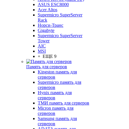
ASUS ESC8000
Acer Altos
Supermicro SuperServer
Rack
Норси-Транс
Gigabyte
Supermicro SuperServer
Tower
AIC
MSI
+ ЕЩЕ 9
Память для серверов
Kingston память для
серверов
Supermicro память для
серверов
Hynix память для
серверов
ТМИ память для серверов
Micron память для
серверов
Samsung память для
серверов
ADATA память для