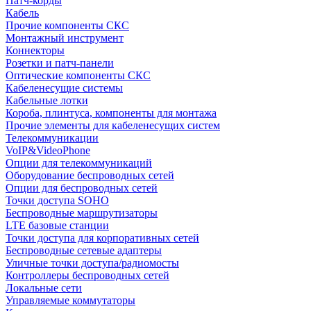
Патч-корды
Кабель
Прочие компоненты СКС
Монтажный инструмент
Коннекторы
Розетки и патч-панели
Оптические компоненты СКС
Кабеленесущие системы
Кабельные лотки
Короба, плинтуса, компоненты для монтажа
Прочие элементы для кабеленесущих систем
Телекоммуникации
VoIP&VideoPhone
Опции для телекоммуникаций
Оборудование беспроводных сетей
Опции для беспроводных сетей
Точки доступа SOHO
Беспроводные маршрутизаторы
LTE базовые станции
Точки доступа для корпоративных сетей
Беспроводные сетевые адаптеры
Уличные точки доступа/радиомосты
Контроллеры беспроводных сетей
Локальные сети
Управляемые коммутаторы