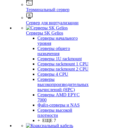
Терминальный сервер
Сервер для виртуализации
Серверы SK Gelios
Серверы начального
уровня
Серверы общего
назначения
Серверы 1U rackmount
Серверы rackmount 1 CPU
Серверы rackmount 2 CPU
Серверы 4 CPU
Серверы
высокопроизводительных
вычислений (HPC)
Серверы AMD EPYC
7000
Файл-серверы и NAS
Серверы высокой
плотности
+ ЕЩЕ 7