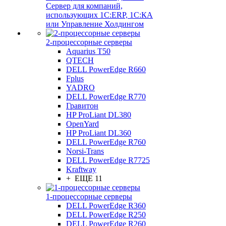
Сервер для компаний,
использующих 1C:ERP, 1С:КА
или Управление Холдингом
2-процессорные серверы
Aquarius T50
QTECH
DELL PowerEdge R660
Fplus
YADRO
DELL PowerEdge R770
Гравитон
HP ProLiant DL380
OpenYard
HP ProLiant DL360
DELL PowerEdge R760
Norsi-Trans
DELL PowerEdge R7725
Kraftway
+ ЕЩЕ 11
1-процессорные серверы
DELL PowerEdge R360
DELL PowerEdge R250
DELL PowerEdge R260