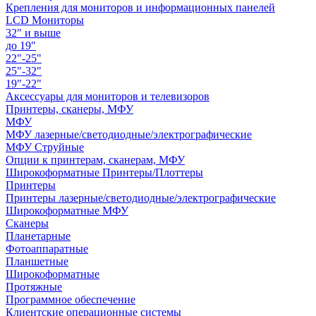
Крепления для мониторов и информационных панелей
LCD Мониторы
32" и выше
до 19"
22"-25"
25"-32"
19"-22"
Аксессуары для мониторов и телевизоров
Принтеры, сканеры, МФУ
МФУ
МФУ лазерные/светодиодные/электрографические
МФУ Струйные
Опции к принтерам, сканерам, МФУ
Широкоформатные Принтеры/Плоттеры
Принтеры
Принтеры лазерные/светодиодные/электрографические
Широкоформатные МФУ
Сканеры
Планетарные
Фотоаппаратные
Планшетные
Широкоформатные
Протяжные
Программное обеспечение
Клиентские операционные системы