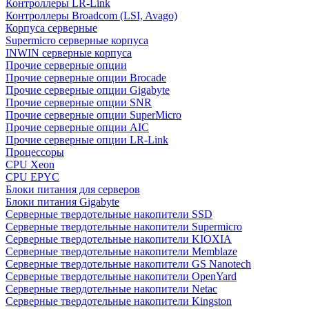
Контроллеры LR-Link
Контроллеры Broadcom (LSI, Avago)
Корпуса серверные
Supermicro серверные корпуса
INWIN серверные корпуса
Прочие серверные опции
Прочие серверные опции Brocade
Прочие серверные опции Gigabyte
Прочие серверные опции SNR
Прочие серверные опции SuperMicro
Прочие серверные опции AIC
Прочие серверные опции LR-Link
Процессоры
CPU Xeon
CPU EPYC
Блоки питания для серверов
Блоки питания Gigabyte
Серверные твердотельные накопители SSD
Cерверные твердотельные накопители Supermicro
Cерверные твердотельные накопители KIOXIA
Cерверные твердотельные накопители Memblaze
Cерверные твердотельные накопители GS Nanotech
Серверные твердотельные накопители OpenYard
Серверные твердотельные накопители Netac
Cерверные твердотельные накопители Kingston