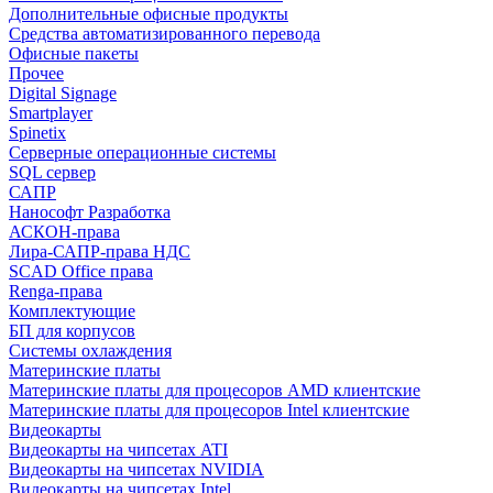
Дополнительные офисные продукты
Средства автоматизированного перевода
Офисные пакеты
Прочее
Digital Signage
Smartplayer
Spinetix
Серверные операционные системы
SQL сервер
САПР
Нанософт Разработка
АСКОН-права
Лира-САПР-права НДС
SCAD Office права
Renga-права
Комплектующие
БП для корпусов
Системы охлаждения
Материнские платы
Материнские платы для процесоров AMD клиентские
Материнские платы для процесоров Intel клиентские
Видеокарты
Видеокарты на чипсетах ATI
Видеокарты на чипсетах NVIDIA
Видеокарты на чипсетах Intel