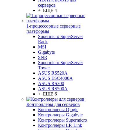
серверов
+ ЕЩЕ 4
1-процессорные серверные
платформы
Supermicro SuperServer
Rack
MSI
Gigabyte
SNR
Supermicro SuperServer
Tower
ASUS RS520A
ASUS ESC4000A
ASUS RS300
ASUS RS500A
+ ЕЩЕ 6
Контроллеры для серверов
Контроллеры Qlogic
Контроллеры Gigabyte
Контроллеры Supermicro
Контроллеры LR-Link