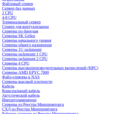
Файловый сервер
Сервер баз данных
2 CPU
4-8 CPU
Терминальный сервер
Сервер для виртуализации
Серверы по брендам
Серверы SK Gelios
Серверы начального уровня
Серверы общего назначения
Серверы 1U rackmount
Серверы rackmount 1 CPU
Серверы rackmount 2 CPU
Серверы 4 CPU
Серверы высокопроизводительных вычислений (HPC)
Серверы AMD EPYC 7000
Файл-серверы и NAS
Серверы высокой плотности
Кабель
Коаксиальный кабель
Акустический кабель
Импортозамещение
Серверы из Реестра Минпромторга
СХД из Реестра Минпромторга
Рабочие станции из Реестра Минпромторга