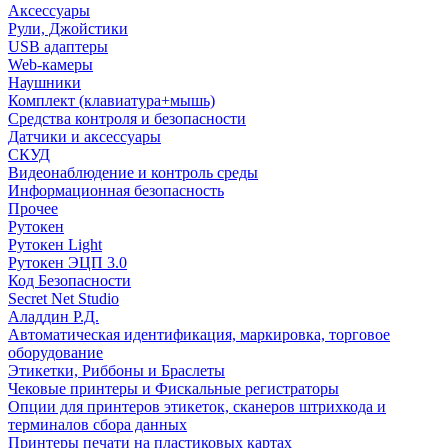
Аксессуары
Рули, Джойстики
USB адаптеры
Web-камеры
Наушники
Комплект (клавиатура+мышь)
Средства контроля и безопасности
Датчики и аксессуары
СКУД
Видеонаблюдение и контроль среды
Информационная безопасность
Прочее
Рутокен
Рутокен Light
Рутокен ЭЦП 3.0
Код Безопасности
Secret Net Studio
Аладдин Р.Д.
Автоматическая идентификация, маркировка, торговое
оборудование
Этикетки, Риббоны и Браслеты
Чековые принтеры и Фискальные регистраторы
Опции для принтеров этикеток, сканеров штрихкода и
терминалов сбора данных
Принтеры печати на пластиковых картах