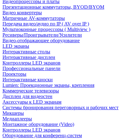
Видеопроцессоры и платы
Презентационные коммутаторы, BYOD/BYOM
Видео конвертеры
Матричные AV-коммутаторы
Передача видео/аудио по IP ( AV over IP )
Мультиоконные процессоры ( Multiview )
Ресиверы/Проигрыватели/Усилители
Видео-отображающее оборудование
LED экраны
Интерактивные столы
Интерактивные дисплеи
Контроллеры LED экранов
Профессиональные панели
Проекторы
Интерактивные киоски
Lumien: Проекционные экраны, крепления
Коммерческие телевизоры
Дисплеи для видеостен
Аксессуары к LED экранам
Системы бронирования переговорных и рабочих мест
Микшеры
Медиаплееры
Монтажное оборудование (Video)
Контроллеры LED экранов
Оборудование для конференц-систем