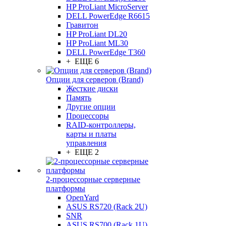
HP ProLiant MicroServer
DELL PowerEdge R6615
Гравитон
HP ProLiant DL20
HP ProLiant ML30
DELL PowerEdge T360
+ ЕЩЕ 6
Опции для серверов (Brand)
Жесткие диски
Память
Другие опции
Процессоры
RAID-контроллеры,
карты и платы
управления
+ ЕЩЕ 2
2-процессорные серверные
платформы
OpenYard
ASUS RS720 (Rack 2U)
SNR
ASUS RS700 (Rack 1U)