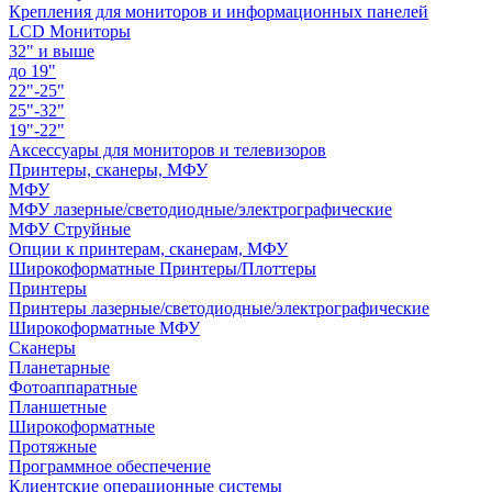
Крепления для мониторов и информационных панелей
LCD Мониторы
32" и выше
до 19"
22"-25"
25"-32"
19"-22"
Аксессуары для мониторов и телевизоров
Принтеры, сканеры, МФУ
МФУ
МФУ лазерные/светодиодные/электрографические
МФУ Струйные
Опции к принтерам, сканерам, МФУ
Широкоформатные Принтеры/Плоттеры
Принтеры
Принтеры лазерные/светодиодные/электрографические
Широкоформатные МФУ
Сканеры
Планетарные
Фотоаппаратные
Планшетные
Широкоформатные
Протяжные
Программное обеспечение
Клиентские операционные системы