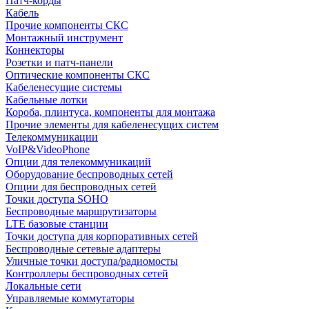
Патч-корды
Кабель
Прочие компоненты СКС
Монтажный инструмент
Коннекторы
Розетки и патч-панели
Оптические компоненты СКС
Кабеленесущие системы
Кабельные лотки
Короба, плинтуса, компоненты для монтажа
Прочие элементы для кабеленесущих систем
Телекоммуникации
VoIP&VideoPhone
Опции для телекоммуникаций
Оборудование беспроводных сетей
Опции для беспроводных сетей
Точки доступа SOHO
Беспроводные маршрутизаторы
LTE базовые станции
Точки доступа для корпоративных сетей
Беспроводные сетевые адаптеры
Уличные точки доступа/радиомосты
Контроллеры беспроводных сетей
Локальные сети
Управляемые коммутаторы