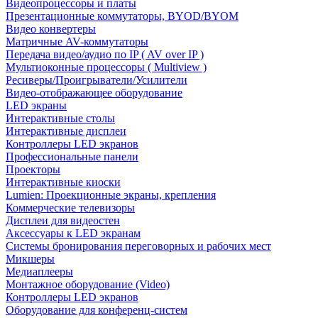
Видеопроцессоры и платы
Презентационные коммутаторы, BYOD/BYOM
Видео конвертеры
Матричные AV-коммутаторы
Передача видео/аудио по IP ( AV over IP )
Мультиоконные процессоры ( Multiview )
Ресиверы/Проигрыватели/Усилители
Видео-отображающее оборудование
LED экраны
Интерактивные столы
Интерактивные дисплеи
Контроллеры LED экранов
Профессиональные панели
Проекторы
Интерактивные киоски
Lumien: Проекционные экраны, крепления
Коммерческие телевизоры
Дисплеи для видеостен
Аксессуары к LED экранам
Системы бронирования переговорных и рабочих мест
Микшеры
Медиаплееры
Монтажное оборудование (Video)
Контроллеры LED экранов
Оборудование для конференц-систем