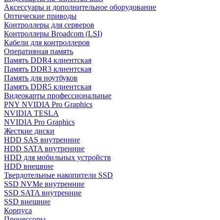
Аксессуары и дополнительное оборудование
Оптические приводы
Контроллеры для серверов
Контроллеры Broadcom (LSI)
Кабели для контроллеров
Оперативная память
Память DDR4 клиентская
Память DDR3 клиентская
Память для ноутбуков
Память DDR5 клиентская
Видеокарты профессиональные
PNY NVIDIA Pro Graphics
NVIDIA TESLA
NVIDIA Pro Graphics
Жесткие диски
HDD SAS внутренние
HDD SATA внутренние
HDD для мобильных устройств
HDD внешние
Твердотельные накопители SSD
SSD NVMe внутренние
SSD SATA внутренние
SSD внешние
Корпуса
Процессоры