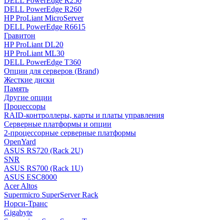
DELL PowerEdge R250
DELL PowerEdge R260
HP ProLiant MicroServer
DELL PowerEdge R6615
Гравитон
HP ProLiant DL20
HP ProLiant ML30
DELL PowerEdge T360
Опции для серверов (Brand)
Жесткие диски
Память
Другие опции
Процессоры
RAID-контроллеры, карты и платы управления
Серверные платформы и опции
2-процессорные серверные платформы
OpenYard
ASUS RS720 (Rack 2U)
SNR
ASUS RS700 (Rack 1U)
ASUS ESC8000
Acer Altos
Supermicro SuperServer Rack
Норси-Транс
Gigabyte