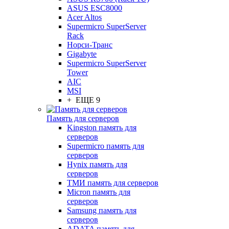
ASUS ESC8000
Acer Altos
Supermicro SuperServer
Rack
Норси-Транс
Gigabyte
Supermicro SuperServer
Tower
AIC
MSI
+ ЕЩЕ 9
Память для серверов
Kingston память для
серверов
Supermicro память для
серверов
Hynix память для
серверов
ТМИ память для серверов
Micron память для
серверов
Samsung память для
серверов
ADATA память для