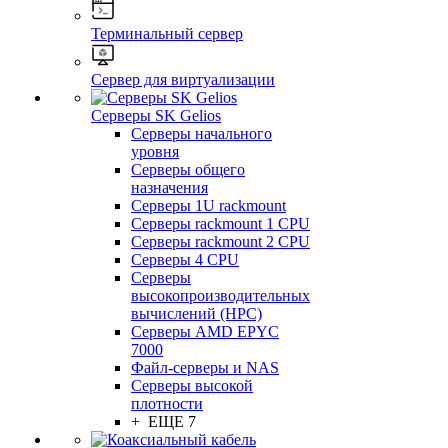
Терминальный сервер
Сервер для виртуализации
Серверы SK Gelios
Серверы начального
уровня
Серверы общего
назначения
Серверы 1U rackmount
Серверы rackmount 1 CPU
Серверы rackmount 2 CPU
Серверы 4 CPU
Серверы
высокопроизводительных
вычислений (HPC)
Серверы AMD EPYC
7000
Файл-серверы и NAS
Серверы высокой
плотности
+ ЕЩЕ 7