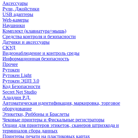
Аксессуары
Рули, Джойстики
USB адаптеры
Web-камеры
Наушники
Комплект (клавиатура+мышь)
Средства контроля и безопасности
Датчики и аксессуары
СКУД
Видеонаблюдение и контроль среды
Информационная безопасность
Прочее
Рутокен
Рутокен Light
Рутокен ЭЦП 3.0
Код Безопасности
Secret Net Studio
Аладдин Р.Д.
Автоматическая идентификация, маркировка, торговое
оборудование
Этикетки, Риббоны и Браслеты
Чековые принтеры и Фискальные регистраторы
Опции для принтеров этикеток, сканеров штрихкода и
терминалов сбора данных
Принтеры печати на пластиковых картах