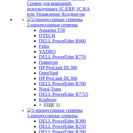
Сервер для компаний,
использующих 1C:ERP, 1С:КА
или Управление Холдингом
2-процессорные серверы
Aquarius T50
QTECH
DELL PowerEdge R660
Fplus
YADRO
DELL PowerEdge R770
Гравитон
HP ProLiant DL380
OpenYard
HP ProLiant DL360
DELL PowerEdge R760
Norsi-Trans
DELL PowerEdge R7725
Kraftway
+ ЕЩЕ 11
1-процессорные серверы
DELL PowerEdge R360
DELL PowerEdge R250
DELL PowerEdge R260