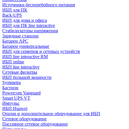
Источники бесперебойного питания
ИБП для ПК
Back-UPS
ИБП для дома и офиса
ИБП для ПК linе interactive
Стабилизаторы напряжения
Зарядные станции
Батареи APC
Батареи универсальные
ИБП для серверов и сетевых устройств
ИБП line interactive RM
ИБП online
ИБП linе interactive
Сетевые фильтры
ИБП большой мощности
Symmetra
Бастион
Powercom Vanguard
Smart UPS VT
Импульс
ИБП Huawei
Опции и дополнительное оборудование для ИБП
Сетевое оборудование
Пассивное сетевое оборудование