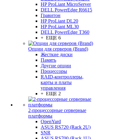
HP ProLiant MicroServer
DELL PowerEdge R6615
Гравитон
HP ProLiant DL20
HP ProLiant ML30
DELL PowerEdge T360
+ ЕЩЕ 6
Опции для серверов (Brand)
Жесткие диски
Память
Другие опции
Процессоры
RAID-контроллеры,
карты и платы
управления
+ ЕЩЕ 2
2-процессорные серверные
платформы
OpenYard
ASUS RS720 (Rack 2U)
SNR
ASUS RS700 (Rack 1U)