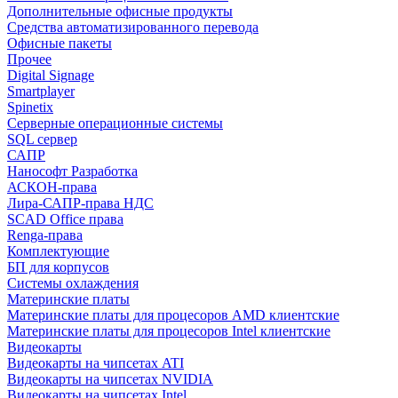
Дополнительные офисные продукты
Средства автоматизированного перевода
Офисные пакеты
Прочее
Digital Signage
Smartplayer
Spinetix
Серверные операционные системы
SQL сервер
САПР
Нанософт Разработка
АСКОН-права
Лира-САПР-права НДС
SCAD Office права
Renga-права
Комплектующие
БП для корпусов
Системы охлаждения
Материнские платы
Материнские платы для процесоров AMD клиентские
Материнские платы для процесоров Intel клиентские
Видеокарты
Видеокарты на чипсетах ATI
Видеокарты на чипсетах NVIDIA
Видеокарты на чипсетах Intel