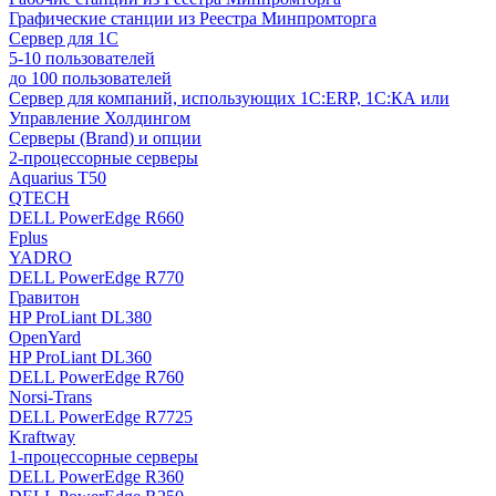
Графические станции из Реестра Минпромторга
Сервер для 1С
5-10 пользователей
до 100 пользователей
Сервер для компаний, использующих 1C:ERP, 1С:КА или
Управление Холдингом
Серверы (Brand) и опции
2-процессорные серверы
Aquarius T50
QTECH
DELL PowerEdge R660
Fplus
YADRO
DELL PowerEdge R770
Гравитон
HP ProLiant DL380
OpenYard
HP ProLiant DL360
DELL PowerEdge R760
Norsi-Trans
DELL PowerEdge R7725
Kraftway
1-процессорные серверы
DELL PowerEdge R360