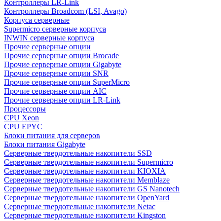
Контроллеры LR-Link
Контроллеры Broadcom (LSI, Avago)
Корпуса серверные
Supermicro серверные корпуса
INWIN серверные корпуса
Прочие серверные опции
Прочие серверные опции Brocade
Прочие серверные опции Gigabyte
Прочие серверные опции SNR
Прочие серверные опции SuperMicro
Прочие серверные опции AIC
Прочие серверные опции LR-Link
Процессоры
CPU Xeon
CPU EPYC
Блоки питания для серверов
Блоки питания Gigabyte
Серверные твердотельные накопители SSD
Cерверные твердотельные накопители Supermicro
Cерверные твердотельные накопители KIOXIA
Cерверные твердотельные накопители Memblaze
Cерверные твердотельные накопители GS Nanotech
Серверные твердотельные накопители OpenYard
Серверные твердотельные накопители Netac
Cерверные твердотельные накопители Kingston