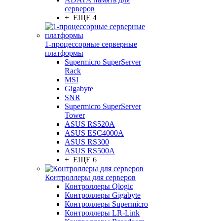
серверов
+ ЕЩЕ 4
1-процессорные серверные
платформы
Supermicro SuperServer
Rack
MSI
Gigabyte
SNR
Supermicro SuperServer
Tower
ASUS RS520A
ASUS ESC4000A
ASUS RS300
ASUS RS500A
+ ЕЩЕ 6
Контроллеры для серверов
Контроллеры Qlogic
Контроллеры Gigabyte
Контроллеры Supermicro
Контроллеры LR-Link