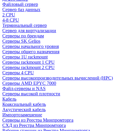
Файловый сервер
Сервер баз данных
2 CPU
4-8 CPU
Терминальный сервер
Сервер для виртуализации
Серверы по брендам
Серверы SK Gelios
Серверы начального уровня
Серверы общего назначения
Серверы 1U rackmount
Серверы rackmount 1 CPU
Серверы rackmount 2 CPU
Серверы 4 CPU
Серверы высокопроизводительных вычислений (HPC)
Серверы AMD EPYC 7000
Файл-серверы и NAS
Серверы высокой плотности
Кабель
Коаксиальный кабель
Акустический кабель
Импортозамещение
Серверы из Реестра Минпромторга
СХД из Реестра Минпромторга
Рабочие станции из Реестра Минпромторга