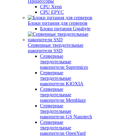
Процессоры
CPU Xeon
CPU EPYC
Блоки питания для серверов
Блоки питания Gigabyte
Серверные твердотельные
накопители SSD
Cерверные
твердотельные
накопители Supermicro
Cерверные
твердотельные
накопители KIOXIA
Cерверные
твердотельные
накопители Memblaze
Cерверные
твердотельные
накопители GS Nanotech
Серверные
твердотельные
накопители OpenYard