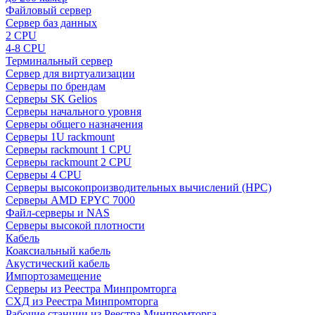
Файловый сервер
Сервер баз данных
2 CPU
4-8 CPU
Терминальный сервер
Сервер для виртуализации
Серверы по брендам
Серверы SK Gelios
Серверы начального уровня
Серверы общего назначения
Серверы 1U rackmount
Серверы rackmount 1 CPU
Серверы rackmount 2 CPU
Серверы 4 CPU
Серверы высокопроизводительных вычислений (HPC)
Серверы AMD EPYC 7000
Файл-серверы и NAS
Серверы высокой плотности
Кабель
Коаксиальный кабель
Акустический кабель
Импортозамещение
Серверы из Реестра Минпромторга
СХД из Реестра Минпромторга
Рабочие станции из Реестра Минпромторга