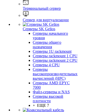
Терминальный сервер
Сервер для виртуализации
Серверы SK Gelios
Серверы начального
уровня
Серверы общего
назначения
Серверы 1U rackmount
Серверы rackmount 1 CPU
Серверы rackmount 2 CPU
Серверы 4 CPU
Серверы
высокопроизводительных
вычислений (HPC)
Серверы AMD EPYC
7000
Файл-серверы и NAS
Серверы высокой
плотности
+ ЕЩЕ 7