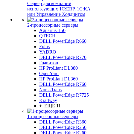
Сервер для компаний,
использующих 1C:ERP, 1С:КА
или Управление Холдингом
2-процессорные серверы
Aquarius T50
QTECH
DELL PowerEdge R660
Fplus
YADRO
DELL PowerEdge R770
Гравитон
HP ProLiant DL380
OpenYard
HP ProLiant DL360
DELL PowerEdge R760
Norsi-Trans
DELL PowerEdge R7725
Kraftway
+ ЕЩЕ 11
1-процессорные серверы
DELL PowerEdge R360
DELL PowerEdge R250
DELL PowerEdge R260