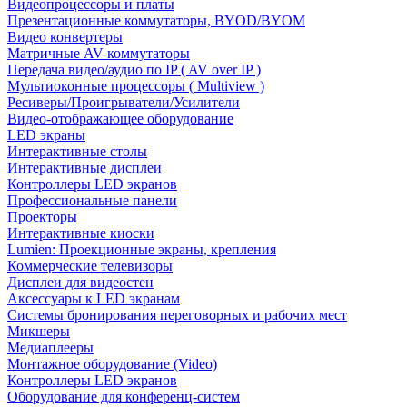
Видеопроцессоры и платы
Презентационные коммутаторы, BYOD/BYOM
Видео конвертеры
Матричные AV-коммутаторы
Передача видео/аудио по IP ( AV over IP )
Мультиоконные процессоры ( Multiview )
Ресиверы/Проигрыватели/Усилители
Видео-отображающее оборудование
LED экраны
Интерактивные столы
Интерактивные дисплеи
Контроллеры LED экранов
Профессиональные панели
Проекторы
Интерактивные киоски
Lumien: Проекционные экраны, крепления
Коммерческие телевизоры
Дисплеи для видеостен
Аксессуары к LED экранам
Системы бронирования переговорных и рабочих мест
Микшеры
Медиаплееры
Монтажное оборудование (Video)
Контроллеры LED экранов
Оборудование для конференц-систем