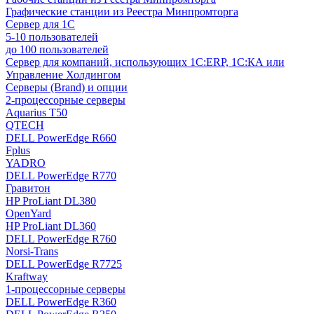
Графические станции из Реестра Минпромторга
Сервер для 1С
5-10 пользователей
до 100 пользователей
Сервер для компаний, использующих 1C:ERP, 1С:КА или
Управление Холдингом
Серверы (Brand) и опции
2-процессорные серверы
Aquarius T50
QTECH
DELL PowerEdge R660
Fplus
YADRO
DELL PowerEdge R770
Гравитон
HP ProLiant DL380
OpenYard
HP ProLiant DL360
DELL PowerEdge R760
Norsi-Trans
DELL PowerEdge R7725
Kraftway
1-процессорные серверы
DELL PowerEdge R360