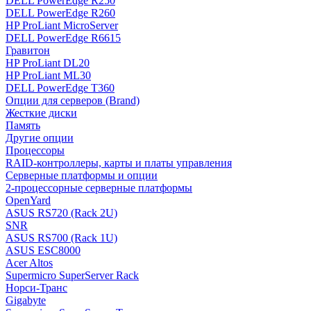
DELL PowerEdge R250
DELL PowerEdge R260
HP ProLiant MicroServer
DELL PowerEdge R6615
Гравитон
HP ProLiant DL20
HP ProLiant ML30
DELL PowerEdge T360
Опции для серверов (Brand)
Жесткие диски
Память
Другие опции
Процессоры
RAID-контроллеры, карты и платы управления
Серверные платформы и опции
2-процессорные серверные платформы
OpenYard
ASUS RS720 (Rack 2U)
SNR
ASUS RS700 (Rack 1U)
ASUS ESC8000
Acer Altos
Supermicro SuperServer Rack
Норси-Транс
Gigabyte