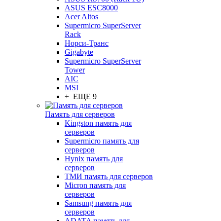
ASUS ESC8000
Acer Altos
Supermicro SuperServer
Rack
Норси-Транс
Gigabyte
Supermicro SuperServer
Tower
AIC
MSI
+ ЕЩЕ 9
Память для серверов
Kingston память для
серверов
Supermicro память для
серверов
Hynix память для
серверов
ТМИ память для серверов
Micron память для
серверов
Samsung память для
серверов
ADATA память для