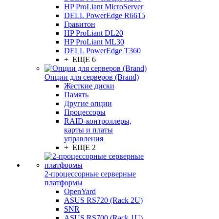
HP ProLiant MicroServer
DELL PowerEdge R6615
Гравитон
HP ProLiant DL20
HP ProLiant ML30
DELL PowerEdge T360
+ ЕЩЕ 6
Опции для серверов (Brand)
Жесткие диски
Память
Другие опции
Процессоры
RAID-контроллеры,
карты и платы
управления
+ ЕЩЕ 2
2-процессорные серверные
платформы
OpenYard
ASUS RS720 (Rack 2U)
SNR
ASUS RS700 (Rack 1U)