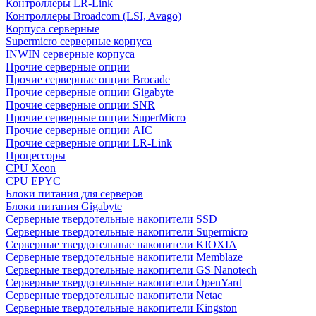
Контроллеры LR-Link
Контроллеры Broadcom (LSI, Avago)
Корпуса серверные
Supermicro серверные корпуса
INWIN серверные корпуса
Прочие серверные опции
Прочие серверные опции Brocade
Прочие серверные опции Gigabyte
Прочие серверные опции SNR
Прочие серверные опции SuperMicro
Прочие серверные опции AIC
Прочие серверные опции LR-Link
Процессоры
CPU Xeon
CPU EPYC
Блоки питания для серверов
Блоки питания Gigabyte
Серверные твердотельные накопители SSD
Cерверные твердотельные накопители Supermicro
Cерверные твердотельные накопители KIOXIA
Cерверные твердотельные накопители Memblaze
Cерверные твердотельные накопители GS Nanotech
Серверные твердотельные накопители OpenYard
Серверные твердотельные накопители Netac
Cерверные твердотельные накопители Kingston