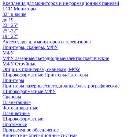
Крепления для мониторов и информационных панелей
LCD Мониторы
32" и выше
до 19"
22"-25"
25"-32"
19"-22"
Аксессуары для мониторов и телевизоров
Принтеры, сканеры, МФУ
МФУ
МФУ лазерные/светодиодные/электрографические
МФУ Струйные
Опции к принтерам, сканерам, МФУ
Широкоформатные Принтеры/Плоттеры
Принтеры
Принтеры лазерные/светодиодные/электрографические
Широкоформатные МФУ
Сканеры
Планетарные
Фотоаппаратные
Планшетные
Широкоформатные
Протяжные
Программное обеспечение
Клиентские операционные системы