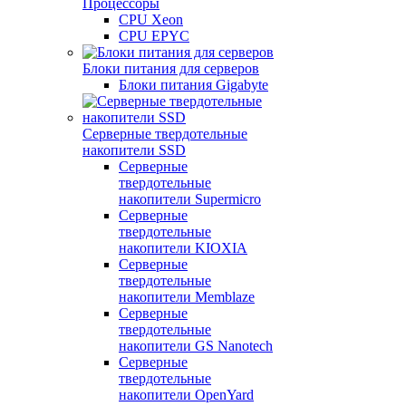
Процессоры
CPU Xeon
CPU EPYC
Блоки питания для серверов
Блоки питания Gigabyte
Серверные твердотельные
накопители SSD
Cерверные
твердотельные
накопители Supermicro
Cерверные
твердотельные
накопители KIOXIA
Cерверные
твердотельные
накопители Memblaze
Cерверные
твердотельные
накопители GS Nanotech
Серверные
твердотельные
накопители OpenYard