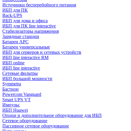
Источники бесперебойного питания
ИБП для ПК
Back-UPS
ИБП для дома и офиса
ИБП для ПК linе interactive
Стабилизаторы напряжения
Зарядные станции
Батареи APC
Батареи универсальные
ИБП для серверов и сетевых устройств
ИБП line interactive RM
ИБП online
ИБП linе interactive
Сетевые фильтры
ИБП большой мощности
Symmetra
Бастион
Powercom Vanguard
Smart UPS VT
Импульс
ИБП Huawei
Опции и дополнительное оборудование для ИБП
Сетевое оборудование
Пассивное сетевое оборудование