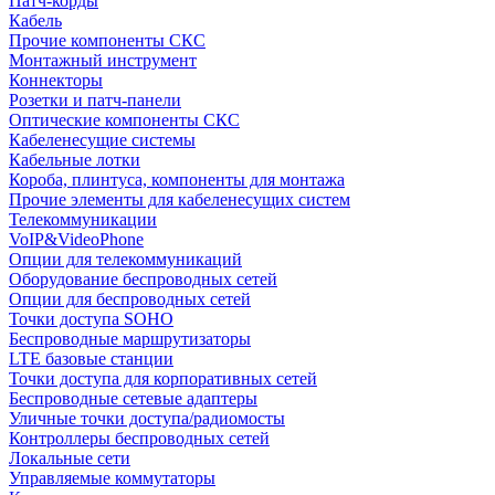
Патч-корды
Кабель
Прочие компоненты СКС
Монтажный инструмент
Коннекторы
Розетки и патч-панели
Оптические компоненты СКС
Кабеленесущие системы
Кабельные лотки
Короба, плинтуса, компоненты для монтажа
Прочие элементы для кабеленесущих систем
Телекоммуникации
VoIP&VideoPhone
Опции для телекоммуникаций
Оборудование беспроводных сетей
Опции для беспроводных сетей
Точки доступа SOHO
Беспроводные маршрутизаторы
LTE базовые станции
Точки доступа для корпоративных сетей
Беспроводные сетевые адаптеры
Уличные точки доступа/радиомосты
Контроллеры беспроводных сетей
Локальные сети
Управляемые коммутаторы