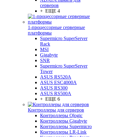
серверов
+ ЕЩЕ 4
1-процессорные серверные
платформы
Supermicro SuperServer
Rack
MSI
Gigabyte
SNR
Supermicro SuperServer
Tower
ASUS RS520A
ASUS ESC4000A
ASUS RS300
ASUS RS500A
+ ЕЩЕ 6
Контроллеры для серверов
Контроллеры Qlogic
Контроллеры Gigabyte
Контроллеры Supermicro
Контроллеры LR-Link