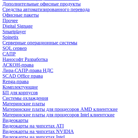
Дополнительные офисные продукты
Средства автоматизированного перевода
Офисные пакеты
Прочее
Digital Signage
Smartplayer
Spinetix
Серверные операционные системы
SQL сервер
САПР
Нанософт Разработка
АСКОН-права
Лира-САПР-права НДС
SCAD Office права
Renga-права
Комплектующие
БП для корпусов
Системы охлаждения
Материнские платы
Материнские платы для процесоров AMD клиентские
Материнские платы для процесоров Intel клиентские
Видеокарты
Видеокарты на чипсетах ATI
Видеокарты на чипсетах NVIDIA
Видеокарты на чипсетах Intel