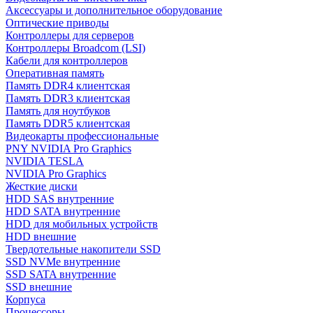
Аксессуары и дополнительное оборудование
Оптические приводы
Контроллеры для серверов
Контроллеры Broadcom (LSI)
Кабели для контроллеров
Оперативная память
Память DDR4 клиентская
Память DDR3 клиентская
Память для ноутбуков
Память DDR5 клиентская
Видеокарты профессиональные
PNY NVIDIA Pro Graphics
NVIDIA TESLA
NVIDIA Pro Graphics
Жесткие диски
HDD SAS внутренние
HDD SATA внутренние
HDD для мобильных устройств
HDD внешние
Твердотельные накопители SSD
SSD NVMe внутренние
SSD SATA внутренние
SSD внешние
Корпуса
Процессоры