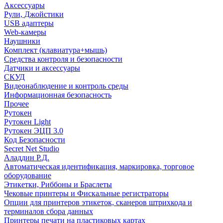
Аксессуары
Рули, Джойстики
USB адаптеры
Web-камеры
Наушники
Комплект (клавиатура+мышь)
Средства контроля и безопасности
Датчики и аксессуары
СКУД
Видеонаблюдение и контроль среды
Информационная безопасность
Прочее
Рутокен
Рутокен Light
Рутокен ЭЦП 3.0
Код Безопасности
Secret Net Studio
Аладдин Р.Д.
Автоматическая идентификация, маркировка, торговое
оборудование
Этикетки, Риббоны и Браслеты
Чековые принтеры и Фискальные регистраторы
Опции для принтеров этикеток, сканеров штрихкода и
терминалов сбора данных
Принтеры печати на пластиковых картах