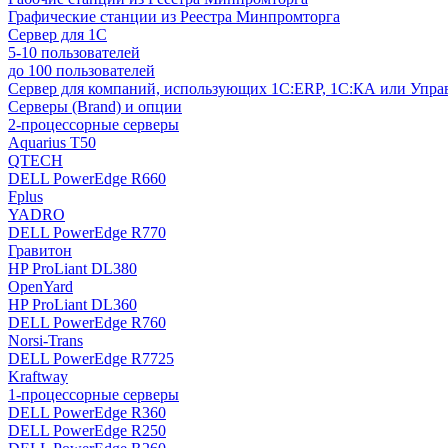
Графические станции из Реестра Минпромторга
Сервер для 1С
5-10 пользователей
до 100 пользователей
Сервер для компаний, использующих 1C:ERP, 1С:КА или Упр
Серверы (Brand) и опции
2-процессорные серверы
Aquarius T50
QTECH
DELL PowerEdge R660
Fplus
YADRO
DELL PowerEdge R770
Гравитон
HP ProLiant DL380
OpenYard
HP ProLiant DL360
DELL PowerEdge R760
Norsi-Trans
DELL PowerEdge R7725
Kraftway
1-процессорные серверы
DELL PowerEdge R360
DELL PowerEdge R250