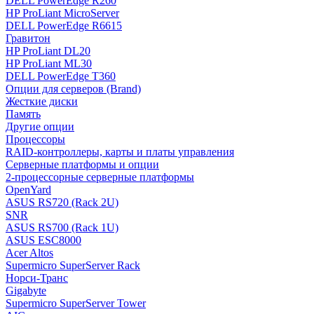
DELL PowerEdge R260
HP ProLiant MicroServer
DELL PowerEdge R6615
Гравитон
HP ProLiant DL20
HP ProLiant ML30
DELL PowerEdge T360
Опции для серверов (Brand)
Жесткие диски
Память
Другие опции
Процессоры
RAID-контроллеры, карты и платы управления
Серверные платформы и опции
2-процессорные серверные платформы
OpenYard
ASUS RS720 (Rack 2U)
SNR
ASUS RS700 (Rack 1U)
ASUS ESC8000
Acer Altos
Supermicro SuperServer Rack
Норси-Транс
Gigabyte
Supermicro SuperServer Tower