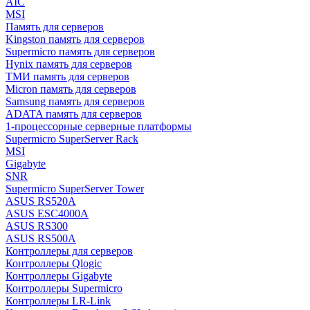
AIC
MSI
Память для серверов
Kingston память для серверов
Supermicro память для серверов
Hynix память для серверов
ТМИ память для серверов
Micron память для серверов
Samsung память для серверов
ADATA память для серверов
1-процессорные серверные платформы
Supermicro SuperServer Rack
MSI
Gigabyte
SNR
Supermicro SuperServer Tower
ASUS RS520A
ASUS ESC4000A
ASUS RS300
ASUS RS500A
Контроллеры для серверов
Контроллеры Qlogic
Контроллеры Gigabyte
Контроллеры Supermicro
Контроллеры LR-Link