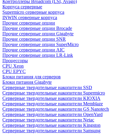
Контроллеры Broadcom (LSI, Avago)
Корпуса серверные
Supermicro серверные корпуса
INWIN серверные корпуса
Прочие серверные опции
Прочие серверные опции Brocade
Прочие серверные опции Gigabyte
Прочие серверные опции SNR
Прочие серверные опции SuperMicro
Прочие серверные опции AIC
Прочие серверные опции LR-Link
Процессоры
CPU Xeon
CPU EPYC
Блоки питания для серверов
Блоки питания Gigabyte
Серверные твердотельные накопители SSD
Cерверные твердотельные накопители Supermicro
Cерверные твердотельные накопители KIOXIA
Cерверные твердотельные накопители Memblaze
Cерверные твердотельные накопители GS Nanotech
Серверные твердотельные накопители OpenYard
Серверные твердотельные накопители Netac
Cерверные твердотельные накопители Kingston
Cерверные твердотельные накопители Samsung