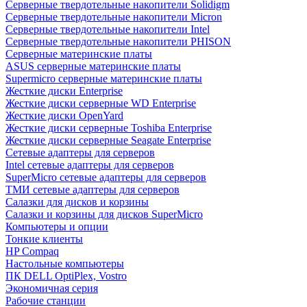
Cерверные твердотельные накопители Solidigm
Cерверные твердотельные накопители Micron
Cерверные твердотельные накопители Intel
Cерверные твердотельные накопители PHISON
Серверные материнские платы
ASUS серверные материнские платы
Supermicro серверные материнские платы
Жесткие диски Enterprise
Жесткие диски серверные WD Enterprise
Жесткие диски OpenYard
Жесткие диски серверные Toshiba Enterprise
Жесткие диски серверные Seagate Enterprise
Сетевые адаптеры для серверов
Intel сетевые адаптеры для серверов
SuperMicro сетевые адаптеры для серверов
ТМИ сетевые адаптеры для серверов
Салазки для дисков и корзины
Салазки и корзины для дисков SuperMicro
Компьютеры и опции
Тонкие клиенты
HP Compaq
Настольные компьютеры
ПК DELL OptiPlex, Vostro
Экономичная серия
Рабочие станции