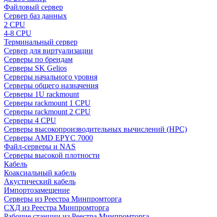
Файловый сервер
Сервер баз данных
2 CPU
4-8 CPU
Терминальный сервер
Сервер для виртуализации
Серверы по брендам
Серверы SK Gelios
Серверы начального уровня
Серверы общего назначения
Серверы 1U rackmount
Серверы rackmount 1 CPU
Серверы rackmount 2 CPU
Серверы 4 CPU
Серверы высокопроизводительных вычислений (HPC)
Серверы AMD EPYC 7000
Файл-серверы и NAS
Серверы высокой плотности
Кабель
Коаксиальный кабель
Акустический кабель
Импортозамещение
Серверы из Реестра Минпромторга
СХД из Реестра Минпромторга
Рабочие станции из Реестра Минпромторга