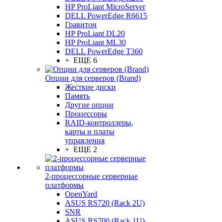
HP ProLiant MicroServer
DELL PowerEdge R6615
Гравитон
HP ProLiant DL20
HP ProLiant ML30
DELL PowerEdge T360
+ ЕЩЕ 6
Опции для серверов (Brand)
Жесткие диски
Память
Другие опции
Процессоры
RAID-контроллеры,
карты и платы
управления
+ ЕЩЕ 2
2-процессорные серверные
платформы
OpenYard
ASUS RS720 (Rack 2U)
SNR
ASUS RS700 (Rack 1U)