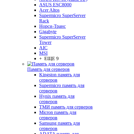
ASUS ESC8000
Acer Altos
Supermicro SuperServer
Rack
Норси-Транс
Gigabyte
Supermicro SuperServer
Tower
AIC
MSI
+ ЕЩЕ 9
Память для серверов
Kingston память для
серверов
Supermicro память для
серверов
Hynix память для
серверов
ТМИ память для серверов
Micron память для
серверов
Samsung память для
серверов
ADATA память для