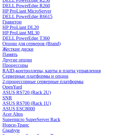
DELL PowerEdge R250
DELL PowerEdge R260
HP ProLiant MicroServer
DELL PowerEdge R6615
Гравитон
HP ProLiant DL20
HP ProLiant ML30
DELL PowerEdge T360
Опции для серверов (Brand)
Жесткие диски
Память
Другие опции
Процессоры
RAID-контроллеры, карты и платы управления
Серверные платформы и опции
2-процессорные серверные платформы
OpenYard
ASUS RS720 (Rack 2U)
SNR
ASUS RS700 (Rack 1U)
ASUS ESC8000
Acer Altos
Supermicro SuperServer Rack
Норси-Транс
Gigabyte