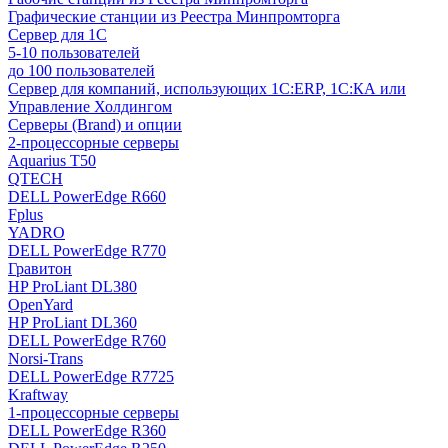
Графические станции из Реестра Минпромторга
Сервер для 1С
5-10 пользователей
до 100 пользователей
Сервер для компаний, использующих 1C:ERP, 1С:КА или
Управление Холдингом
Серверы (Brand) и опции
2-процессорные серверы
Aquarius T50
QTECH
DELL PowerEdge R660
Fplus
YADRO
DELL PowerEdge R770
Гравитон
HP ProLiant DL380
OpenYard
HP ProLiant DL360
DELL PowerEdge R760
Norsi-Trans
DELL PowerEdge R7725
Kraftway
1-процессорные серверы
DELL PowerEdge R360