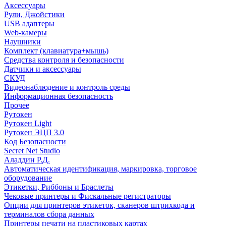
Аксессуары
Рули, Джойстики
USB адаптеры
Web-камеры
Наушники
Комплект (клавиатура+мышь)
Средства контроля и безопасности
Датчики и аксессуары
СКУД
Видеонаблюдение и контроль среды
Информационная безопасность
Прочее
Рутокен
Рутокен Light
Рутокен ЭЦП 3.0
Код Безопасности
Secret Net Studio
Аладдин Р.Д.
Автоматическая идентификация, маркировка, торговое
оборудование
Этикетки, Риббоны и Браслеты
Чековые принтеры и Фискальные регистраторы
Опции для принтеров этикеток, сканеров штрихкода и
терминалов сбора данных
Принтеры печати на пластиковых картах