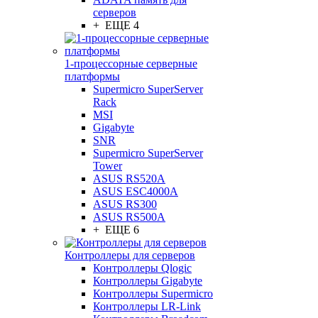
серверов
+ ЕЩЕ 4
1-процессорные серверные
платформы
Supermicro SuperServer
Rack
MSI
Gigabyte
SNR
Supermicro SuperServer
Tower
ASUS RS520A
ASUS ESC4000A
ASUS RS300
ASUS RS500A
+ ЕЩЕ 6
Контроллеры для серверов
Контроллеры Qlogic
Контроллеры Gigabyte
Контроллеры Supermicro
Контроллеры LR-Link