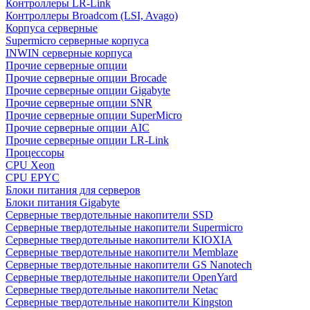
Контроллеры LR-Link
Контроллеры Broadcom (LSI, Avago)
Корпуса серверные
Supermicro серверные корпуса
INWIN серверные корпуса
Прочие серверные опции
Прочие серверные опции Brocade
Прочие серверные опции Gigabyte
Прочие серверные опции SNR
Прочие серверные опции SuperMicro
Прочие серверные опции AIC
Прочие серверные опции LR-Link
Процессоры
CPU Xeon
CPU EPYC
Блоки питания для серверов
Блоки питания Gigabyte
Серверные твердотельные накопители SSD
Cерверные твердотельные накопители Supermicro
Cерверные твердотельные накопители KIOXIA
Cерверные твердотельные накопители Memblaze
Cерверные твердотельные накопители GS Nanotech
Серверные твердотельные накопители OpenYard
Серверные твердотельные накопители Netac
Cерверные твердотельные накопители Kingston