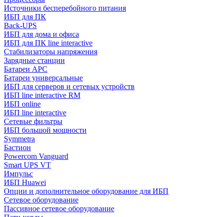
Источники бесперебойного питания
ИБП для ПК
Back-UPS
ИБП для дома и офиса
ИБП для ПК linе interactive
Стабилизаторы напряжения
Зарядные станции
Батареи APC
Батареи универсальные
ИБП для серверов и сетевых устройств
ИБП line interactive RM
ИБП online
ИБП linе interactive
Сетевые фильтры
ИБП большой мощности
Symmetra
Бастион
Powercom Vanguard
Smart UPS VT
Импульс
ИБП Huawei
Опции и дополнительное оборудование для ИБП
Сетевое оборудование
Пассивное сетевое оборудование