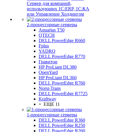
Сервер для компаний,
использующих 1C:ERP, 1С:КА
или Управление Холдингом
2-процессорные серверы
Aquarius T50
QTECH
DELL PowerEdge R660
Fplus
YADRO
DELL PowerEdge R770
Гравитон
HP ProLiant DL380
OpenYard
HP ProLiant DL360
DELL PowerEdge R760
Norsi-Trans
DELL PowerEdge R7725
Kraftway
+ ЕЩЕ 11
1-процессорные серверы
DELL PowerEdge R360
DELL PowerEdge R250
DELL PowerEdge R260