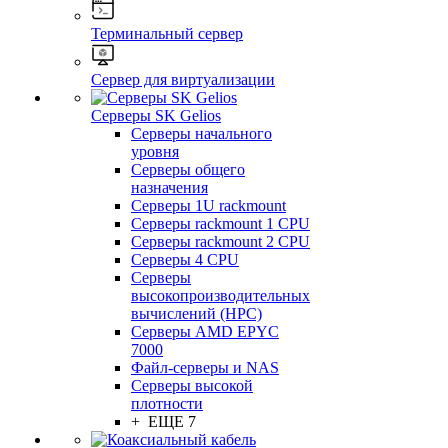
Терминальный сервер
Сервер для виртуализации
Серверы SK Gelios
Серверы начального
уровня
Серверы общего
назначения
Серверы 1U rackmount
Серверы rackmount 1 CPU
Серверы rackmount 2 CPU
Серверы 4 CPU
Серверы
высокопроизводительных
вычислений (HPC)
Серверы AMD EPYC
7000
Файл-серверы и NAS
Серверы высокой
плотности
+ ЕЩЕ 7