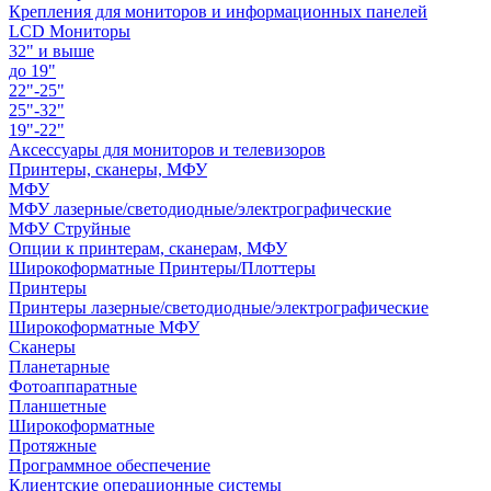
Крепления для мониторов и информационных панелей
LCD Мониторы
32" и выше
до 19"
22"-25"
25"-32"
19"-22"
Аксессуары для мониторов и телевизоров
Принтеры, сканеры, МФУ
МФУ
МФУ лазерные/светодиодные/электрографические
МФУ Струйные
Опции к принтерам, сканерам, МФУ
Широкоформатные Принтеры/Плоттеры
Принтеры
Принтеры лазерные/светодиодные/электрографические
Широкоформатные МФУ
Сканеры
Планетарные
Фотоаппаратные
Планшетные
Широкоформатные
Протяжные
Программное обеспечение
Клиентские операционные системы