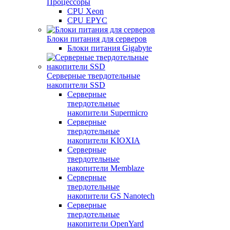
Процессоры
CPU Xeon
CPU EPYC
Блоки питания для серверов
Блоки питания Gigabyte
Серверные твердотельные
накопители SSD
Cерверные
твердотельные
накопители Supermicro
Cерверные
твердотельные
накопители KIOXIA
Cерверные
твердотельные
накопители Memblaze
Cерверные
твердотельные
накопители GS Nanotech
Серверные
твердотельные
накопители OpenYard