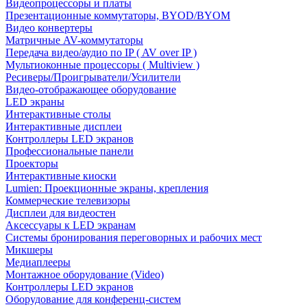
Видеопроцессоры и платы
Презентационные коммутаторы, BYOD/BYOM
Видео конвертеры
Матричные AV-коммутаторы
Передача видео/аудио по IP ( AV over IP )
Мультиоконные процессоры ( Multiview )
Ресиверы/Проигрыватели/Усилители
Видео-отображающее оборудование
LED экраны
Интерактивные столы
Интерактивные дисплеи
Контроллеры LED экранов
Профессиональные панели
Проекторы
Интерактивные киоски
Lumien: Проекционные экраны, крепления
Коммерческие телевизоры
Дисплеи для видеостен
Аксессуары к LED экранам
Системы бронирования переговорных и рабочих мест
Микшеры
Медиаплееры
Монтажное оборудование (Video)
Контроллеры LED экранов
Оборудование для конференц-систем