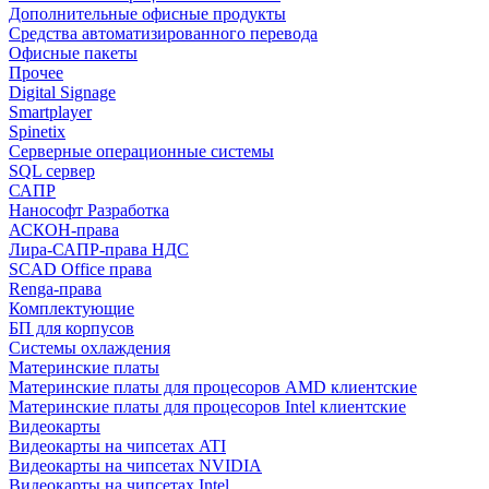
Дополнительные офисные продукты
Средства автоматизированного перевода
Офисные пакеты
Прочее
Digital Signage
Smartplayer
Spinetix
Серверные операционные системы
SQL сервер
САПР
Нанософт Разработка
АСКОН-права
Лира-САПР-права НДС
SCAD Office права
Renga-права
Комплектующие
БП для корпусов
Системы охлаждения
Материнские платы
Материнские платы для процесоров AMD клиентские
Материнские платы для процесоров Intel клиентские
Видеокарты
Видеокарты на чипсетах ATI
Видеокарты на чипсетах NVIDIA
Видеокарты на чипсетах Intel