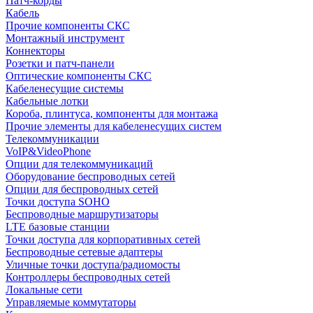
Патч-корды
Кабель
Прочие компоненты СКС
Монтажный инструмент
Коннекторы
Розетки и патч-панели
Оптические компоненты СКС
Кабеленесущие системы
Кабельные лотки
Короба, плинтуса, компоненты для монтажа
Прочие элементы для кабеленесущих систем
Телекоммуникации
VoIP&VideoPhone
Опции для телекоммуникаций
Оборудование беспроводных сетей
Опции для беспроводных сетей
Точки доступа SOHO
Беспроводные маршрутизаторы
LTE базовые станции
Точки доступа для корпоративных сетей
Беспроводные сетевые адаптеры
Уличные точки доступа/радиомосты
Контроллеры беспроводных сетей
Локальные сети
Управляемые коммутаторы