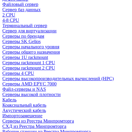
Файловый сервер
Сервер баз данных
2 CPU
4-8 CPU
Терминальный сервер
Сервер для виртуализации
Серверы по брендам
Серверы SK Gelios
Серверы начального уровня
Серверы общего назначения
Серверы 1U rackmount
Серверы rackmount 1 CPU
Серверы rackmount 2 CPU
Серверы 4 CPU
Серверы высокопроизводительных вычислений (HPC)
Серверы AMD EPYC 7000
Файл-серверы и NAS
Серверы высокой плотности
Кабель
Коаксиальный кабель
Акустический кабель
Импортозамещение
Серверы из Реестра Минпромторга
СХД из Реестра Минпромторга
Рабочие станции из Реестра Минпромторга