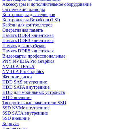
Аксессуары и дополнительное оборудование
Оптические приводы
Контроллеры для серверов
Контроллеры Broadcom (LSI)
Кабели для контроллеров
Оперативная память
Память DDR4 клиентская
Память DDR3 клиентская
Память для ноутбуков
Память DDR5 клиентская
Видеокарты профессиональные
PNY NVIDIA Pro Graphics
NVIDIA TESLA
NVIDIA Pro Graphics
Жесткие диски
HDD SAS внутренние
HDD SATA внутренние
HDD для мобильных устройств
HDD внешние
Твердотельные накопители SSD
SSD NVMe внутренние
SSD SATA внутренние
SSD внешние
Корпуса
Процессоры