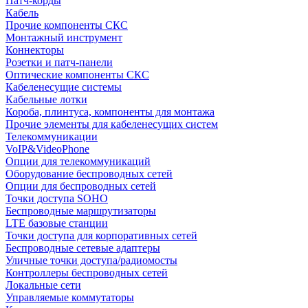
Патч-корды
Кабель
Прочие компоненты СКС
Монтажный инструмент
Коннекторы
Розетки и патч-панели
Оптические компоненты СКС
Кабеленесущие системы
Кабельные лотки
Короба, плинтуса, компоненты для монтажа
Прочие элементы для кабеленесущих систем
Телекоммуникации
VoIP&VideoPhone
Опции для телекоммуникаций
Оборудование беспроводных сетей
Опции для беспроводных сетей
Точки доступа SOHO
Беспроводные маршрутизаторы
LTE базовые станции
Точки доступа для корпоративных сетей
Беспроводные сетевые адаптеры
Уличные точки доступа/радиомосты
Контроллеры беспроводных сетей
Локальные сети
Управляемые коммутаторы