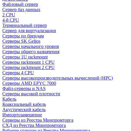
Файловый сервер
Сервер баз данных
2 CPU
4-8 CPU
Терминальный сервер
Сервер для виртуализации
Серверы по брендам
Серверы SK Gelios
Серверы начального уровня
Серверы общего назначения
Серверы 1U rackmount
Серверы rackmount 1 CPU
Серверы rackmount 2 CPU
Серверы 4 CPU
Серверы высокопроизводительных вычислений (HPC)
Серверы AMD EPYC 7000
Файл-серверы и NAS
Серверы высокой плотности
Кабель
Коаксиальный кабель
Акустический кабель
Импортозамещение
Серверы из Реестра Минпромторга
СХД из Реестра Минпромторга
Рабочие станции из Реестра Минпромторга