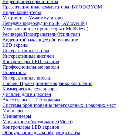
Видеопроцессоры и платы
Презентационные коммутаторы, BYOD/BYOM
Видео конвертеры
Матричные AV-коммутаторы
Передача видео/аудио по IP ( AV over IP )
Мультиоконные процессоры ( Multiview )
Ресиверы/Проигрыватели/Усилители
Видео-отображающее оборудование
LED экраны
Интерактивные столы
Интерактивные дисплеи
Контроллеры LED экранов
Профессиональные панели
Проекторы
Интерактивные киоски
Lumien: Проекционные экраны, крепления
Коммерческие телевизоры
Дисплеи для видеостен
Аксессуары к LED экранам
Системы бронирования переговорных и рабочих мест
Микшеры
Медиаплееры
Монтажное оборудование (Video)
Контроллеры LED экранов
Оборудование для конференц-систем