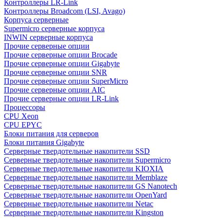
Контроллеры LR-Link
Контроллеры Broadcom (LSI, Avago)
Корпуса серверные
Supermicro серверные корпуса
INWIN серверные корпуса
Прочие серверные опции
Прочие серверные опции Brocade
Прочие серверные опции Gigabyte
Прочие серверные опции SNR
Прочие серверные опции SuperMicro
Прочие серверные опции AIC
Прочие серверные опции LR-Link
Процессоры
CPU Xeon
CPU EPYC
Блоки питания для серверов
Блоки питания Gigabyte
Серверные твердотельные накопители SSD
Cерверные твердотельные накопители Supermicro
Cерверные твердотельные накопители KIOXIA
Cерверные твердотельные накопители Memblaze
Cерверные твердотельные накопители GS Nanotech
Серверные твердотельные накопители OpenYard
Серверные твердотельные накопители Netac
Cерверные твердотельные накопители Kingston