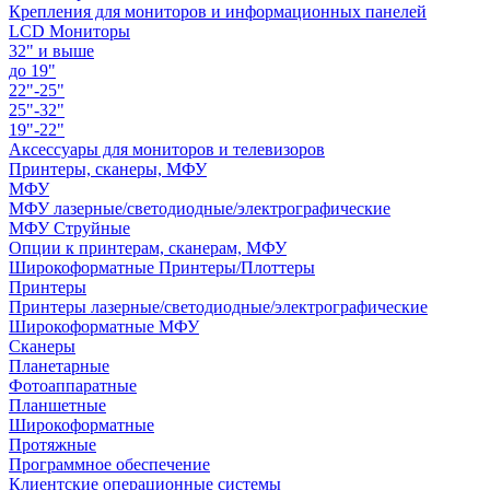
Крепления для мониторов и информационных панелей
LCD Мониторы
32" и выше
до 19"
22"-25"
25"-32"
19"-22"
Аксессуары для мониторов и телевизоров
Принтеры, сканеры, МФУ
МФУ
МФУ лазерные/светодиодные/электрографические
МФУ Струйные
Опции к принтерам, сканерам, МФУ
Широкоформатные Принтеры/Плоттеры
Принтеры
Принтеры лазерные/светодиодные/электрографические
Широкоформатные МФУ
Сканеры
Планетарные
Фотоаппаратные
Планшетные
Широкоформатные
Протяжные
Программное обеспечение
Клиентские операционные системы