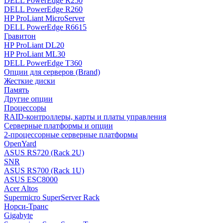
DELL PowerEdge R250
DELL PowerEdge R260
HP ProLiant MicroServer
DELL PowerEdge R6615
Гравитон
HP ProLiant DL20
HP ProLiant ML30
DELL PowerEdge T360
Опции для серверов (Brand)
Жесткие диски
Память
Другие опции
Процессоры
RAID-контроллеры, карты и платы управления
Серверные платформы и опции
2-процессорные серверные платформы
OpenYard
ASUS RS720 (Rack 2U)
SNR
ASUS RS700 (Rack 1U)
ASUS ESC8000
Acer Altos
Supermicro SuperServer Rack
Норси-Транс
Gigabyte