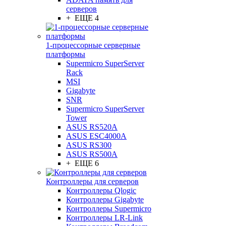
серверов
+ ЕЩЕ 4
1-процессорные серверные
платформы
Supermicro SuperServer
Rack
MSI
Gigabyte
SNR
Supermicro SuperServer
Tower
ASUS RS520A
ASUS ESC4000A
ASUS RS300
ASUS RS500A
+ ЕЩЕ 6
Контроллеры для серверов
Контроллеры Qlogic
Контроллеры Gigabyte
Контроллеры Supermicro
Контроллеры LR-Link