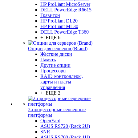
HP ProLiant MicroServer
DELL PowerEdge R6615
Гравитон
HP ProLiant DL20
HP ProLiant ML30
DELL PowerEdge T360
+ ЕЩЕ 6
Опции для серверов (Brand)
Жесткие диски
Память
Другие опции
Процессоры
RAID-контроллеры,
карты и платы
управления
+ ЕЩЕ 2
2-процессорные серверные
платформы
OpenYard
ASUS RS720 (Rack 2U)
SNR
ASUS RS700 (Rack 1U)