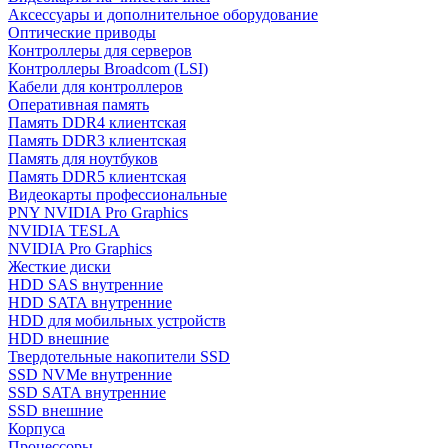
Аксессуары и дополнительное оборудование
Оптические приводы
Контроллеры для серверов
Контроллеры Broadcom (LSI)
Кабели для контроллеров
Оперативная память
Память DDR4 клиентская
Память DDR3 клиентская
Память для ноутбуков
Память DDR5 клиентская
Видеокарты профессиональные
PNY NVIDIA Pro Graphics
NVIDIA TESLA
NVIDIA Pro Graphics
Жесткие диски
HDD SAS внутренние
HDD SATA внутренние
HDD для мобильных устройств
HDD внешние
Твердотельные накопители SSD
SSD NVMe внутренние
SSD SATA внутренние
SSD внешние
Корпуса
Процессоры