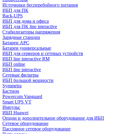
Источники бесперебойного питания
ИБП для ПК
Back-UPS
ИБП для дома и офиса
ИБП для ПК linе interactive
Стабилизаторы напряжения
Зарядные станции
Батареи APC
Батареи универсальные
ИБП для серверов и сетевых устройств
ИБП line interactive RM
ИБП online
ИБП linе interactive
Сетевые фильтры
ИБП большой мощности
Symmetra
Бастион
Powercom Vanguard
Smart UPS VT
Импульс
ИБП Huawei
Опции и дополнительное оборудование для ИБП
Сетевое оборудование
Пассивное сетевое оборудование