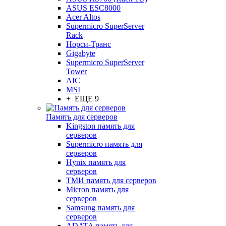
ASUS ESC8000
Acer Altos
Supermicro SuperServer
Rack
Норси-Транс
Gigabyte
Supermicro SuperServer
Tower
AIC
MSI
+ ЕЩЕ 9
Память для серверов
Kingston память для
серверов
Supermicro память для
серверов
Hynix память для
серверов
ТМИ память для серверов
Micron память для
серверов
Samsung память для
серверов
ADATA память для