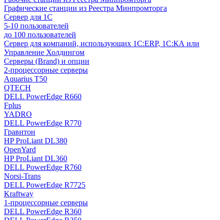
Графические станции из Реестра Минпромторга
Сервер для 1С
5-10 пользователей
до 100 пользователей
Сервер для компаний, использующих 1C:ERP, 1С:КА или
Управление Холдингом
Серверы (Brand) и опции
2-процессорные серверы
Aquarius T50
QTECH
DELL PowerEdge R660
Fplus
YADRO
DELL PowerEdge R770
Гравитон
HP ProLiant DL380
OpenYard
HP ProLiant DL360
DELL PowerEdge R760
Norsi-Trans
DELL PowerEdge R7725
Kraftway
1-процессорные серверы
DELL PowerEdge R360