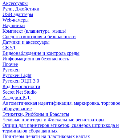
Аксессуары
Рули, Джойстики
USB адаптеры
Web-камеры
Наушники
Комплект (клавиатура+мышь)
Средства контроля и безопасности
Датчики и аксессуары
СКУД
Видеонаблюдение и контроль среды
Информационная безопасность
Прочее
Рутокен
Рутокен Light
Рутокен ЭЦП 3.0
Код Безопасности
Secret Net Studio
Аладдин Р.Д.
Автоматическая идентификация, маркировка, торговое
оборудование
Этикетки, Риббоны и Браслеты
Чековые принтеры и Фискальные регистраторы
Опции для принтеров этикеток, сканеров штрихкода и
терминалов сбора данных
Принтеры печати на пластиковых картах