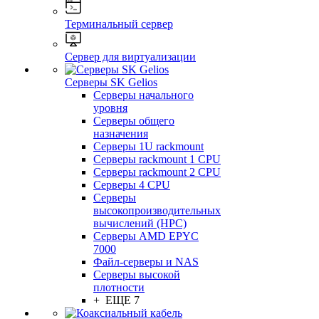
Терминальный сервер
Сервер для виртуализации
Серверы SK Gelios
Серверы начального
уровня
Серверы общего
назначения
Серверы 1U rackmount
Серверы rackmount 1 CPU
Серверы rackmount 2 CPU
Серверы 4 CPU
Серверы
высокопроизводительных
вычислений (HPC)
Серверы AMD EPYC
7000
Файл-серверы и NAS
Серверы высокой
плотности
+ ЕЩЕ 7