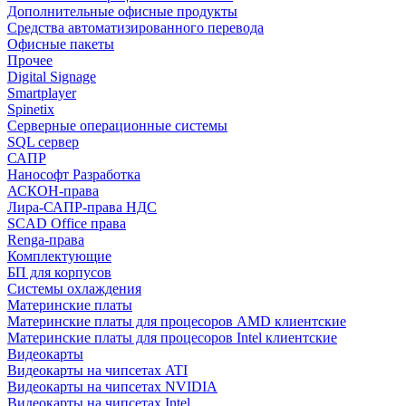
Дополнительные офисные продукты
Средства автоматизированного перевода
Офисные пакеты
Прочее
Digital Signage
Smartplayer
Spinetix
Серверные операционные системы
SQL сервер
САПР
Нанософт Разработка
АСКОН-права
Лира-САПР-права НДС
SCAD Office права
Renga-права
Комплектующие
БП для корпусов
Системы охлаждения
Материнские платы
Материнские платы для процесоров AMD клиентские
Материнские платы для процесоров Intel клиентские
Видеокарты
Видеокарты на чипсетах ATI
Видеокарты на чипсетах NVIDIA
Видеокарты на чипсетах Intel