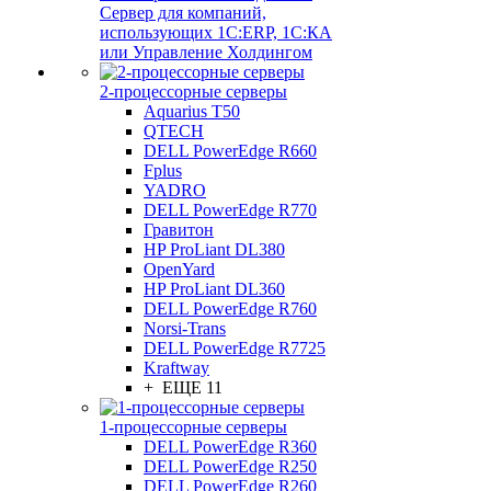
Сервер для компаний,
использующих 1C:ERP, 1С:КА
или Управление Холдингом
2-процессорные серверы
Aquarius T50
QTECH
DELL PowerEdge R660
Fplus
YADRO
DELL PowerEdge R770
Гравитон
HP ProLiant DL380
OpenYard
HP ProLiant DL360
DELL PowerEdge R760
Norsi-Trans
DELL PowerEdge R7725
Kraftway
+ ЕЩЕ 11
1-процессорные серверы
DELL PowerEdge R360
DELL PowerEdge R250
DELL PowerEdge R260