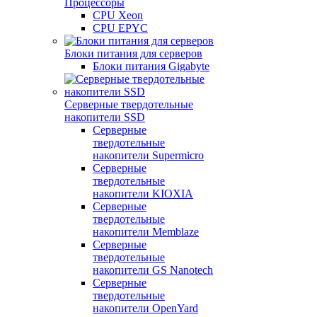
Процессоры
CPU Xeon
CPU EPYC
Блоки питания для серверов
Блоки питания Gigabyte
Серверные твердотельные
накопители SSD
Cерверные
твердотельные
накопители Supermicro
Cерверные
твердотельные
накопители KIOXIA
Cерверные
твердотельные
накопители Memblaze
Cерверные
твердотельные
накопители GS Nanotech
Серверные
твердотельные
накопители OpenYard