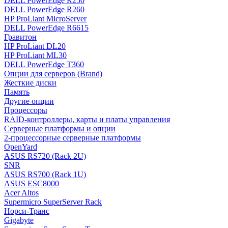
DELL PowerEdge R250
DELL PowerEdge R260
HP ProLiant MicroServer
DELL PowerEdge R6615
Гравитон
HP ProLiant DL20
HP ProLiant ML30
DELL PowerEdge T360
Опции для серверов (Brand)
Жесткие диски
Память
Другие опции
Процессоры
RAID-контроллеры, карты и платы управления
Серверные платформы и опции
2-процессорные серверные платформы
OpenYard
ASUS RS720 (Rack 2U)
SNR
ASUS RS700 (Rack 1U)
ASUS ESC8000
Acer Altos
Supermicro SuperServer Rack
Норси-Транс
Gigabyte