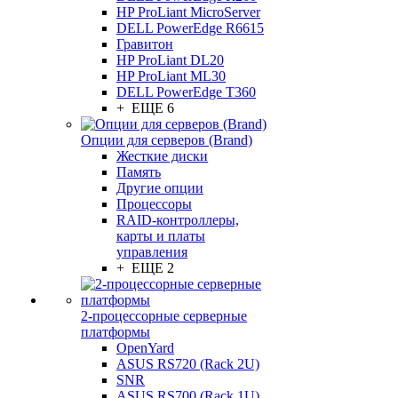
HP ProLiant MicroServer
DELL PowerEdge R6615
Гравитон
HP ProLiant DL20
HP ProLiant ML30
DELL PowerEdge T360
+ ЕЩЕ 6
Опции для серверов (Brand)
Жесткие диски
Память
Другие опции
Процессоры
RAID-контроллеры,
карты и платы
управления
+ ЕЩЕ 2
2-процессорные серверные
платформы
OpenYard
ASUS RS720 (Rack 2U)
SNR
ASUS RS700 (Rack 1U)