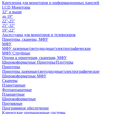
Крепления для мониторов и информационных панелей
LCD Мониторы
32" и выше
до 19"
22"-25"
25"-32"
19"-22"
Аксессуары для мониторов и телевизоров
Принтеры, сканеры, МФУ
МФУ
МФУ лазерные/светодиодные/электрографические
МФУ Струйные
Опции к принтерам, сканерам, МФУ
Широкоформатные Принтеры/Плоттеры
Принтеры
Принтеры лазерные/светодиодные/электрографические
Широкоформатные МФУ
Сканеры
Планетарные
Фотоаппаратные
Планшетные
Широкоформатные
Протяжные
Программное обеспечение
Клиентские операционные системы