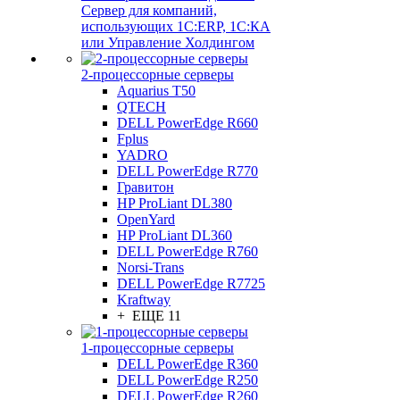
Сервер для компаний,
использующих 1C:ERP, 1С:КА
или Управление Холдингом
2-процессорные серверы
Aquarius T50
QTECH
DELL PowerEdge R660
Fplus
YADRO
DELL PowerEdge R770
Гравитон
HP ProLiant DL380
OpenYard
HP ProLiant DL360
DELL PowerEdge R760
Norsi-Trans
DELL PowerEdge R7725
Kraftway
+ ЕЩЕ 11
1-процессорные серверы
DELL PowerEdge R360
DELL PowerEdge R250
DELL PowerEdge R260