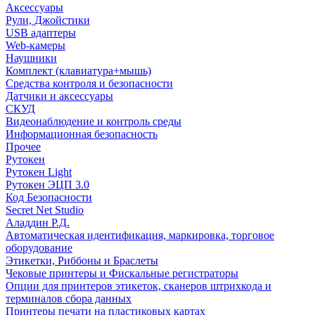
Аксессуары
Рули, Джойстики
USB адаптеры
Web-камеры
Наушники
Комплект (клавиатура+мышь)
Средства контроля и безопасности
Датчики и аксессуары
СКУД
Видеонаблюдение и контроль среды
Информационная безопасность
Прочее
Рутокен
Рутокен Light
Рутокен ЭЦП 3.0
Код Безопасности
Secret Net Studio
Аладдин Р.Д.
Автоматическая идентификация, маркировка, торговое
оборудование
Этикетки, Риббоны и Браслеты
Чековые принтеры и Фискальные регистраторы
Опции для принтеров этикеток, сканеров штрихкода и
терминалов сбора данных
Принтеры печати на пластиковых картах