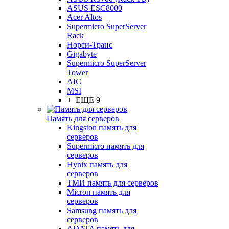
ASUS ESC8000
Acer Altos
Supermicro SuperServer
Rack
Норси-Транс
Gigabyte
Supermicro SuperServer
Tower
AIC
MSI
+ ЕЩЕ 9
Память для серверов
Kingston память для
серверов
Supermicro память для
серверов
Hynix память для
серверов
ТМИ память для серверов
Micron память для
серверов
Samsung память для
серверов
ADATA память для