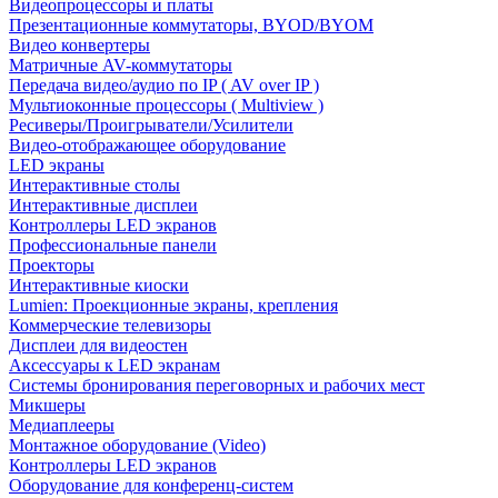
Видеопроцессоры и платы
Презентационные коммутаторы, BYOD/BYOM
Видео конвертеры
Матричные AV-коммутаторы
Передача видео/аудио по IP ( AV over IP )
Мультиоконные процессоры ( Multiview )
Ресиверы/Проигрыватели/Усилители
Видео-отображающее оборудование
LED экраны
Интерактивные столы
Интерактивные дисплеи
Контроллеры LED экранов
Профессиональные панели
Проекторы
Интерактивные киоски
Lumien: Проекционные экраны, крепления
Коммерческие телевизоры
Дисплеи для видеостен
Аксессуары к LED экранам
Системы бронирования переговорных и рабочих мест
Микшеры
Медиаплееры
Монтажное оборудование (Video)
Контроллеры LED экранов
Оборудование для конференц-систем