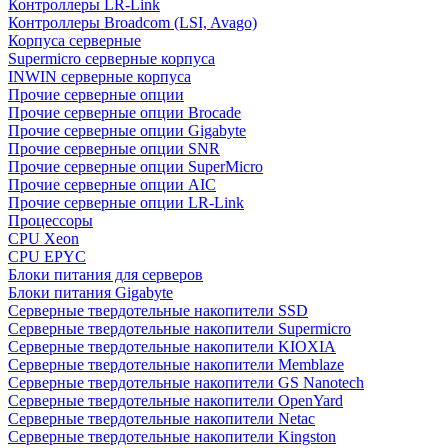
Контроллеры LR-Link
Контроллеры Broadcom (LSI, Avago)
Корпуса серверные
Supermicro серверные корпуса
INWIN серверные корпуса
Прочие серверные опции
Прочие серверные опции Brocade
Прочие серверные опции Gigabyte
Прочие серверные опции SNR
Прочие серверные опции SuperMicro
Прочие серверные опции AIC
Прочие серверные опции LR-Link
Процессоры
CPU Xeon
CPU EPYC
Блоки питания для серверов
Блоки питания Gigabyte
Серверные твердотельные накопители SSD
Cерверные твердотельные накопители Supermicro
Cерверные твердотельные накопители KIOXIA
Cерверные твердотельные накопители Memblaze
Cерверные твердотельные накопители GS Nanotech
Серверные твердотельные накопители OpenYard
Серверные твердотельные накопители Netac
Cерверные твердотельные накопители Kingston