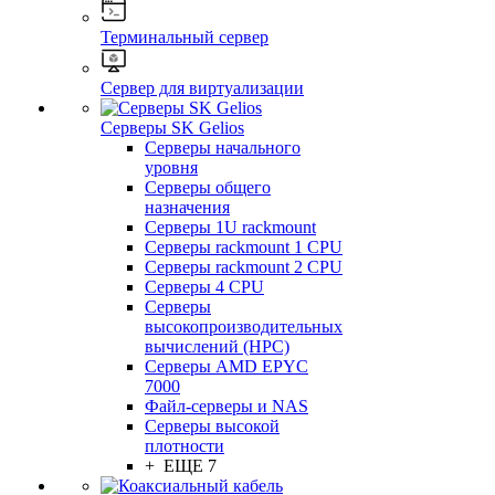
Терминальный сервер
Сервер для виртуализации
Серверы SK Gelios
Серверы начального
уровня
Серверы общего
назначения
Серверы 1U rackmount
Серверы rackmount 1 CPU
Серверы rackmount 2 CPU
Серверы 4 CPU
Серверы
высокопроизводительных
вычислений (HPC)
Серверы AMD EPYC
7000
Файл-серверы и NAS
Серверы высокой
плотности
+ ЕЩЕ 7