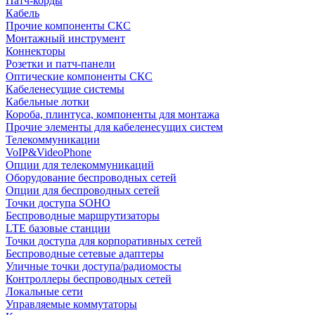
Патч-корды
Кабель
Прочие компоненты СКС
Монтажный инструмент
Коннекторы
Розетки и патч-панели
Оптические компоненты СКС
Кабеленесущие системы
Кабельные лотки
Короба, плинтуса, компоненты для монтажа
Прочие элементы для кабеленесущих систем
Телекоммуникации
VoIP&VideoPhone
Опции для телекоммуникаций
Оборудование беспроводных сетей
Опции для беспроводных сетей
Точки доступа SOHO
Беспроводные маршрутизаторы
LTE базовые станции
Точки доступа для корпоративных сетей
Беспроводные сетевые адаптеры
Уличные точки доступа/радиомосты
Контроллеры беспроводных сетей
Локальные сети
Управляемые коммутаторы