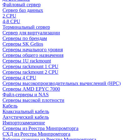
Файловый сервер
Сервер баз данных
2 CPU
4-8 CPU
Терминальный сервер
Сервер для виртуализации
Серверы по брендам
Серверы SK Gelios
Серверы начального уровня
Серверы общего назначения
Серверы 1U rackmount
Серверы rackmount 1 CPU
Серверы rackmount 2 CPU
Серверы 4 CPU
Серверы высокопроизводительных вычислений (HPC)
Серверы AMD EPYC 7000
Файл-серверы и NAS
Серверы высокой плотности
Кабель
Коаксиальный кабель
Акустический кабель
Импортозамещение
Серверы из Реестра Минпромторга
СХД из Реестра Минпромторга
Рабочие станции из Реестра Минпромторга