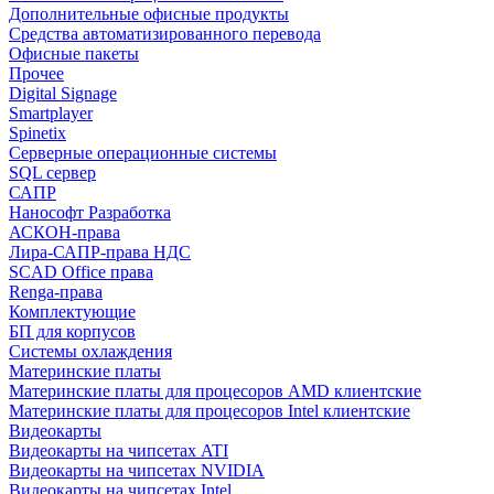
Дополнительные офисные продукты
Средства автоматизированного перевода
Офисные пакеты
Прочее
Digital Signage
Smartplayer
Spinetix
Серверные операционные системы
SQL сервер
САПР
Нанософт Разработка
АСКОН-права
Лира-САПР-права НДС
SCAD Office права
Renga-права
Комплектующие
БП для корпусов
Системы охлаждения
Материнские платы
Материнские платы для процесоров AMD клиентские
Материнские платы для процесоров Intel клиентские
Видеокарты
Видеокарты на чипсетах ATI
Видеокарты на чипсетах NVIDIA
Видеокарты на чипсетах Intel