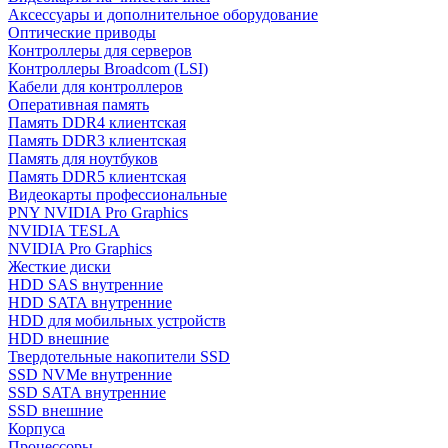
Аксессуары и дополнительное оборудование
Оптические приводы
Контроллеры для серверов
Контроллеры Broadcom (LSI)
Кабели для контроллеров
Оперативная память
Память DDR4 клиентская
Память DDR3 клиентская
Память для ноутбуков
Память DDR5 клиентская
Видеокарты профессиональные
PNY NVIDIA Pro Graphics
NVIDIA TESLA
NVIDIA Pro Graphics
Жесткие диски
HDD SAS внутренние
HDD SATA внутренние
HDD для мобильных устройств
HDD внешние
Твердотельные накопители SSD
SSD NVMe внутренние
SSD SATA внутренние
SSD внешние
Корпуса
Процессоры