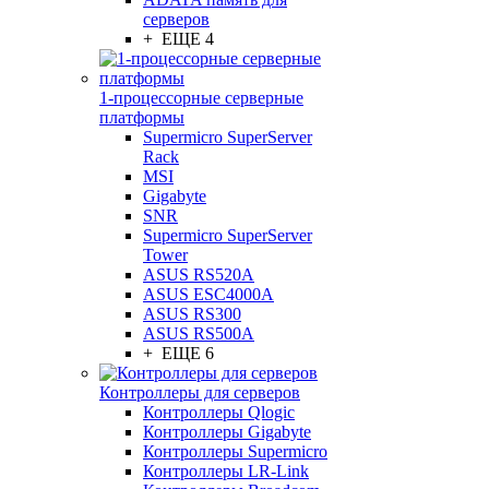
серверов
+ ЕЩЕ 4
1-процессорные серверные
платформы
Supermicro SuperServer
Rack
MSI
Gigabyte
SNR
Supermicro SuperServer
Tower
ASUS RS520A
ASUS ESC4000A
ASUS RS300
ASUS RS500A
+ ЕЩЕ 6
Контроллеры для серверов
Контроллеры Qlogic
Контроллеры Gigabyte
Контроллеры Supermicro
Контроллеры LR-Link