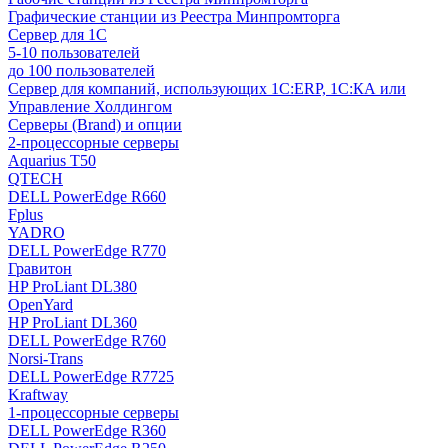
Графические станции из Реестра Минпромторга
Сервер для 1С
5-10 пользователей
до 100 пользователей
Сервер для компаний, использующих 1C:ERP, 1С:КА или
Управление Холдингом
Серверы (Brand) и опции
2-процессорные серверы
Aquarius T50
QTECH
DELL PowerEdge R660
Fplus
YADRO
DELL PowerEdge R770
Гравитон
HP ProLiant DL380
OpenYard
HP ProLiant DL360
DELL PowerEdge R760
Norsi-Trans
DELL PowerEdge R7725
Kraftway
1-процессорные серверы
DELL PowerEdge R360