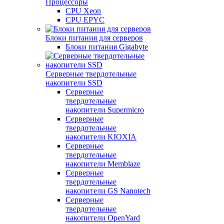
Процессоры
CPU Xeon
CPU EPYC
Блоки питания для серверов
Блоки питания Gigabyte
Серверные твердотельные
накопители SSD
Cерверные
твердотельные
накопители Supermicro
Cерверные
твердотельные
накопители KIOXIA
Cерверные
твердотельные
накопители Memblaze
Cерверные
твердотельные
накопители GS Nanotech
Серверные
твердотельные
накопители OpenYard