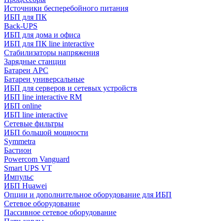
Источники бесперебойного питания
ИБП для ПК
Back-UPS
ИБП для дома и офиса
ИБП для ПК linе interactive
Стабилизаторы напряжения
Зарядные станции
Батареи APC
Батареи универсальные
ИБП для серверов и сетевых устройств
ИБП line interactive RM
ИБП online
ИБП linе interactive
Сетевые фильтры
ИБП большой мощности
Symmetra
Бастион
Powercom Vanguard
Smart UPS VT
Импульс
ИБП Huawei
Опции и дополнительное оборудование для ИБП
Сетевое оборудование
Пассивное сетевое оборудование