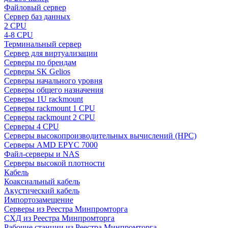
Файловый сервер
Сервер баз данных
2 CPU
4-8 CPU
Терминальный сервер
Сервер для виртуализации
Серверы по брендам
Серверы SK Gelios
Серверы начального уровня
Серверы общего назначения
Серверы 1U rackmount
Серверы rackmount 1 CPU
Серверы rackmount 2 CPU
Серверы 4 CPU
Серверы высокопроизводительных вычислений (HPC)
Серверы AMD EPYC 7000
Файл-серверы и NAS
Серверы высокой плотности
Кабель
Коаксиальный кабель
Акустический кабель
Импортозамещение
Серверы из Реестра Минпромторга
СХД из Реестра Минпромторга
Рабочие станции из Реестра Минпромторга