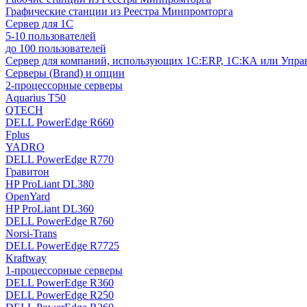
Графические станции из Реестра Минпромторга
Сервер для 1С
5-10 пользователей
до 100 пользователей
Сервер для компаний, использующих 1C:ERP, 1С:КА или Упр
Серверы (Brand) и опции
2-процессорные серверы
Aquarius T50
QTECH
DELL PowerEdge R660
Fplus
YADRO
DELL PowerEdge R770
Гравитон
HP ProLiant DL380
OpenYard
HP ProLiant DL360
DELL PowerEdge R760
Norsi-Trans
DELL PowerEdge R7725
Kraftway
1-процессорные серверы
DELL PowerEdge R360
DELL PowerEdge R250