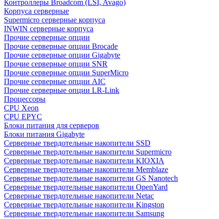
Контроллеры Broadcom (LSI, Avago)
Корпуса серверные
Supermicro серверные корпуса
INWIN серверные корпуса
Прочие серверные опции
Прочие серверные опции Brocade
Прочие серверные опции Gigabyte
Прочие серверные опции SNR
Прочие серверные опции SuperMicro
Прочие серверные опции AIC
Прочие серверные опции LR-Link
Процессоры
CPU Xeon
CPU EPYC
Блоки питания для серверов
Блоки питания Gigabyte
Серверные твердотельные накопители SSD
Cерверные твердотельные накопители Supermicro
Cерверные твердотельные накопители KIOXIA
Cерверные твердотельные накопители Memblaze
Cерверные твердотельные накопители GS Nanotech
Серверные твердотельные накопители OpenYard
Серверные твердотельные накопители Netac
Cерверные твердотельные накопители Kingston
Cерверные твердотельные накопители Samsung