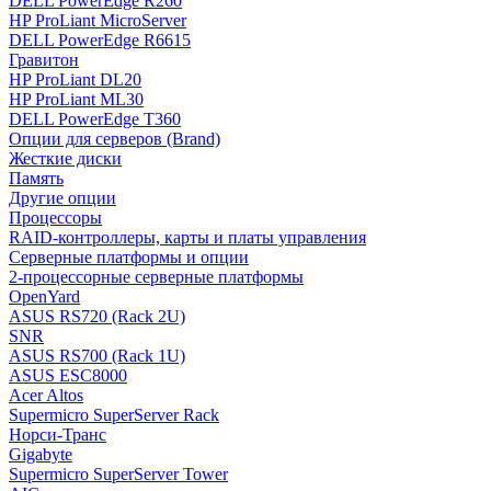
DELL PowerEdge R260
HP ProLiant MicroServer
DELL PowerEdge R6615
Гравитон
HP ProLiant DL20
HP ProLiant ML30
DELL PowerEdge T360
Опции для серверов (Brand)
Жесткие диски
Память
Другие опции
Процессоры
RAID-контроллеры, карты и платы управления
Серверные платформы и опции
2-процессорные серверные платформы
OpenYard
ASUS RS720 (Rack 2U)
SNR
ASUS RS700 (Rack 1U)
ASUS ESC8000
Acer Altos
Supermicro SuperServer Rack
Норси-Транс
Gigabyte
Supermicro SuperServer Tower