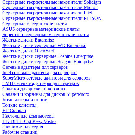
Cерверные твердотельные накопители Solidigm
Cерверные твердотельные накопители Micron
Cерверные твердотельные накопители Intel
Cерверные твердотельные накопители PHISON
Серверные материнские платы
ASUS серверные материнские платы
Supermicro серверные материнские платы
Жесткие диски Enterprise
Жесткие диски серверные WD Enterprise
Жесткие диски OpenYard
Жесткие диски серверные Toshiba Enterprise
Жесткие диски серверные Seagate Enterprise
Сетевые адаптеры для серверов
Intel сетевые адаптеры для серверов
SuperMicro сетевые адаптеры для серверов
ТМИ сетевые адаптеры для серверов
Салазки для дисков и корзины
Салазки и корзины для дисков SuperMicro
Компьютеры и опции
Тонкие клиенты
HP Compaq
Настольные компьютеры
ПК DELL OptiPlex, Vostro
Экономичная серия
Рабочие станции