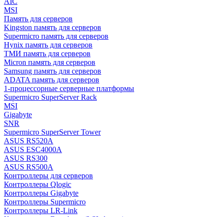
AIC
MSI
Память для серверов
Kingston память для серверов
Supermicro память для серверов
Hynix память для серверов
ТМИ память для серверов
Micron память для серверов
Samsung память для серверов
ADATA память для серверов
1-процессорные серверные платформы
Supermicro SuperServer Rack
MSI
Gigabyte
SNR
Supermicro SuperServer Tower
ASUS RS520A
ASUS ESC4000A
ASUS RS300
ASUS RS500A
Контроллеры для серверов
Контроллеры Qlogic
Контроллеры Gigabyte
Контроллеры Supermicro
Контроллеры LR-Link