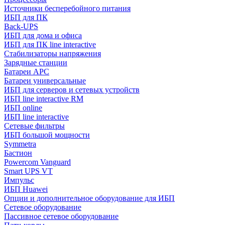
Источники бесперебойного питания
ИБП для ПК
Back-UPS
ИБП для дома и офиса
ИБП для ПК linе interactive
Стабилизаторы напряжения
Зарядные станции
Батареи APC
Батареи универсальные
ИБП для серверов и сетевых устройств
ИБП line interactive RM
ИБП online
ИБП linе interactive
Сетевые фильтры
ИБП большой мощности
Symmetra
Бастион
Powercom Vanguard
Smart UPS VT
Импульс
ИБП Huawei
Опции и дополнительное оборудование для ИБП
Сетевое оборудование
Пассивное сетевое оборудование