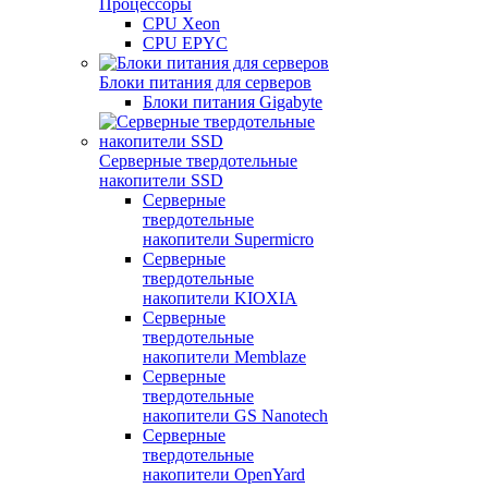
Процессоры
CPU Xeon
CPU EPYC
Блоки питания для серверов
Блоки питания Gigabyte
Серверные твердотельные
накопители SSD
Cерверные
твердотельные
накопители Supermicro
Cерверные
твердотельные
накопители KIOXIA
Cерверные
твердотельные
накопители Memblaze
Cерверные
твердотельные
накопители GS Nanotech
Серверные
твердотельные
накопители OpenYard