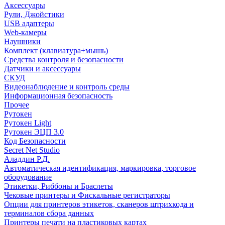
Аксессуары
Рули, Джойстики
USB адаптеры
Web-камеры
Наушники
Комплект (клавиатура+мышь)
Средства контроля и безопасности
Датчики и аксессуары
СКУД
Видеонаблюдение и контроль среды
Информационная безопасность
Прочее
Рутокен
Рутокен Light
Рутокен ЭЦП 3.0
Код Безопасности
Secret Net Studio
Аладдин Р.Д.
Автоматическая идентификация, маркировка, торговое
оборудование
Этикетки, Риббоны и Браслеты
Чековые принтеры и Фискальные регистраторы
Опции для принтеров этикеток, сканеров штрихкода и
терминалов сбора данных
Принтеры печати на пластиковых картах