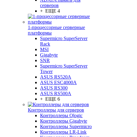
серверов
+ ЕЩЕ 4
1-процессорные серверные
платформы
Supermicro SuperServer
Rack
MSI
Gigabyte
SNR
Supermicro SuperServer
Tower
ASUS RS520A
ASUS ESC4000A
ASUS RS300
ASUS RS500A
+ ЕЩЕ 6
Контроллеры для серверов
Контроллеры Qlogic
Контроллеры Gigabyte
Контроллеры Supermicro
Контроллеры LR-Link