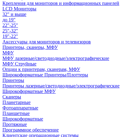
Крепления для мониторов и информационных панелей
LCD Мониторы
32" и выше
до 19"
22"-25"
25"-32"
19"-22"
Аксессуары для мониторов и телевизоров
Принтеры, сканеры, МФУ
МФУ
МФУ лазерные/светодиодные/электрографические
МФУ Струйные
Опции к принтерам, сканерам, МФУ
Широкоформатные Принтеры/Плоттеры
Принтеры
Принтеры лазерные/светодиодные/электрографические
Широкоформатные МФУ
Сканеры
Планетарные
Фотоаппаратные
Планшетные
Широкоформатные
Протяжные
Программное обеспечение
Клиентские операционные системы