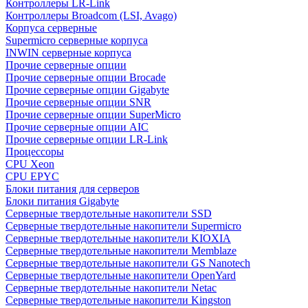
Контроллеры LR-Link
Контроллеры Broadcom (LSI, Avago)
Корпуса серверные
Supermicro серверные корпуса
INWIN серверные корпуса
Прочие серверные опции
Прочие серверные опции Brocade
Прочие серверные опции Gigabyte
Прочие серверные опции SNR
Прочие серверные опции SuperMicro
Прочие серверные опции AIC
Прочие серверные опции LR-Link
Процессоры
CPU Xeon
CPU EPYC
Блоки питания для серверов
Блоки питания Gigabyte
Серверные твердотельные накопители SSD
Cерверные твердотельные накопители Supermicro
Cерверные твердотельные накопители KIOXIA
Cерверные твердотельные накопители Memblaze
Cерверные твердотельные накопители GS Nanotech
Серверные твердотельные накопители OpenYard
Серверные твердотельные накопители Netac
Cерверные твердотельные накопители Kingston