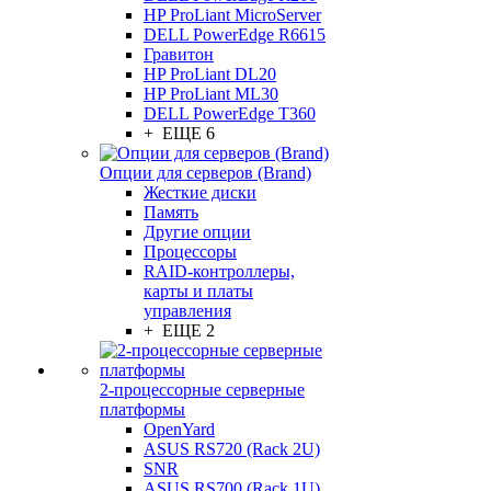
HP ProLiant MicroServer
DELL PowerEdge R6615
Гравитон
HP ProLiant DL20
HP ProLiant ML30
DELL PowerEdge T360
+ ЕЩЕ 6
Опции для серверов (Brand)
Жесткие диски
Память
Другие опции
Процессоры
RAID-контроллеры,
карты и платы
управления
+ ЕЩЕ 2
2-процессорные серверные
платформы
OpenYard
ASUS RS720 (Rack 2U)
SNR
ASUS RS700 (Rack 1U)