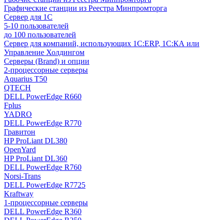
Графические станции из Реестра Минпромторга
Сервер для 1С
5-10 пользователей
до 100 пользователей
Сервер для компаний, использующих 1C:ERP, 1С:КА или
Управление Холдингом
Серверы (Brand) и опции
2-процессорные серверы
Aquarius T50
QTECH
DELL PowerEdge R660
Fplus
YADRO
DELL PowerEdge R770
Гравитон
HP ProLiant DL380
OpenYard
HP ProLiant DL360
DELL PowerEdge R760
Norsi-Trans
DELL PowerEdge R7725
Kraftway
1-процессорные серверы
DELL PowerEdge R360