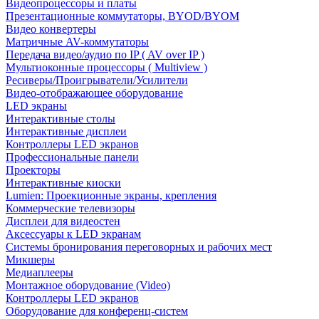
Видеопроцессоры и платы
Презентационные коммутаторы, BYOD/BYOM
Видео конвертеры
Матричные AV-коммутаторы
Передача видео/аудио по IP ( AV over IP )
Мультиоконные процессоры ( Multiview )
Ресиверы/Проигрыватели/Усилители
Видео-отображающее оборудование
LED экраны
Интерактивные столы
Интерактивные дисплеи
Контроллеры LED экранов
Профессиональные панели
Проекторы
Интерактивные киоски
Lumien: Проекционные экраны, крепления
Коммерческие телевизоры
Дисплеи для видеостен
Аксессуары к LED экранам
Системы бронирования переговорных и рабочих мест
Микшеры
Медиаплееры
Монтажное оборудование (Video)
Контроллеры LED экранов
Оборудование для конференц-систем