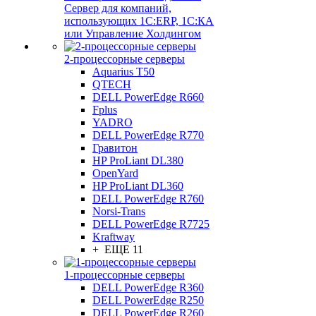
Сервер для компаний,
использующих 1C:ERP, 1С:КА
или Управление Холдингом
2-процессорные серверы
Aquarius T50
QTECH
DELL PowerEdge R660
Fplus
YADRO
DELL PowerEdge R770
Гравитон
HP ProLiant DL380
OpenYard
HP ProLiant DL360
DELL PowerEdge R760
Norsi-Trans
DELL PowerEdge R7725
Kraftway
+ ЕЩЕ 11
1-процессорные серверы
DELL PowerEdge R360
DELL PowerEdge R250
DELL PowerEdge R260