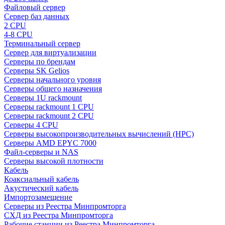
Файловый сервер
Сервер баз данных
2 CPU
4-8 CPU
Терминальный сервер
Сервер для виртуализации
Серверы по брендам
Серверы SK Gelios
Серверы начального уровня
Серверы общего назначения
Серверы 1U rackmount
Серверы rackmount 1 CPU
Серверы rackmount 2 CPU
Серверы 4 CPU
Серверы высокопроизводительных вычислений (HPC)
Серверы AMD EPYC 7000
Файл-серверы и NAS
Серверы высокой плотности
Кабель
Коаксиальный кабель
Акустический кабель
Импортозамещение
Серверы из Реестра Минпромторга
СХД из Реестра Минпромторга
Рабочие станции из Реестра Минпромторга