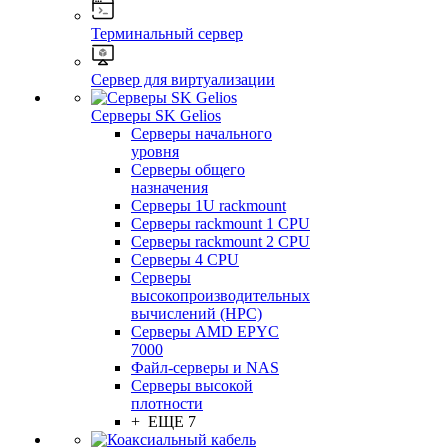
Терминальный сервер
Сервер для виртуализации
Серверы SK Gelios
Серверы начального
уровня
Серверы общего
назначения
Серверы 1U rackmount
Серверы rackmount 1 CPU
Серверы rackmount 2 CPU
Серверы 4 CPU
Серверы
высокопроизводительных
вычислений (HPC)
Серверы AMD EPYC
7000
Файл-серверы и NAS
Серверы высокой
плотности
+ ЕЩЕ 7