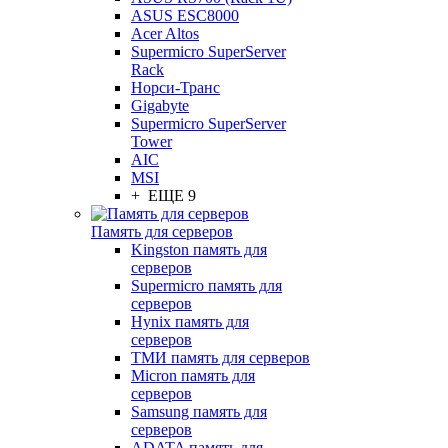
ASUS ESC8000
Acer Altos
Supermicro SuperServer
Rack
Норси-Транс
Gigabyte
Supermicro SuperServer
Tower
AIC
MSI
+ ЕЩЕ 9
Память для серверов
Kingston память для
серверов
Supermicro память для
серверов
Hynix память для
серверов
ТМИ память для серверов
Micron память для
серверов
Samsung память для
серверов
ADATA память для