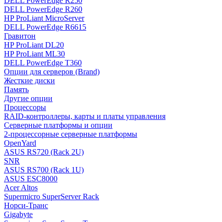
DELL PowerEdge R250
DELL PowerEdge R260
HP ProLiant MicroServer
DELL PowerEdge R6615
Гравитон
HP ProLiant DL20
HP ProLiant ML30
DELL PowerEdge T360
Опции для серверов (Brand)
Жесткие диски
Память
Другие опции
Процессоры
RAID-контроллеры, карты и платы управления
Серверные платформы и опции
2-процессорные серверные платформы
OpenYard
ASUS RS720 (Rack 2U)
SNR
ASUS RS700 (Rack 1U)
ASUS ESC8000
Acer Altos
Supermicro SuperServer Rack
Норси-Транс
Gigabyte