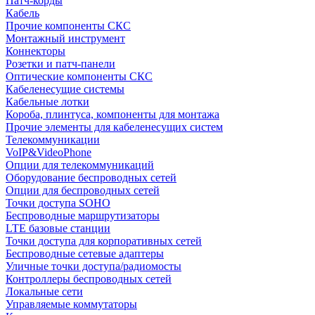
Патч-корды
Кабель
Прочие компоненты СКС
Монтажный инструмент
Коннекторы
Розетки и патч-панели
Оптические компоненты СКС
Кабеленесущие системы
Кабельные лотки
Короба, плинтуса, компоненты для монтажа
Прочие элементы для кабеленесущих систем
Телекоммуникации
VoIP&VideoPhone
Опции для телекоммуникаций
Оборудование беспроводных сетей
Опции для беспроводных сетей
Точки доступа SOHO
Беспроводные маршрутизаторы
LTE базовые станции
Точки доступа для корпоративных сетей
Беспроводные сетевые адаптеры
Уличные точки доступа/радиомосты
Контроллеры беспроводных сетей
Локальные сети
Управляемые коммутаторы