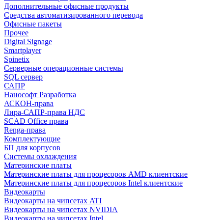
Дополнительные офисные продукты
Средства автоматизированного перевода
Офисные пакеты
Прочее
Digital Signage
Smartplayer
Spinetix
Серверные операционные системы
SQL сервер
САПР
Нанософт Разработка
АСКОН-права
Лира-САПР-права НДС
SCAD Office права
Renga-права
Комплектующие
БП для корпусов
Системы охлаждения
Материнские платы
Материнские платы для процесоров AMD клиентские
Материнские платы для процесоров Intel клиентские
Видеокарты
Видеокарты на чипсетах ATI
Видеокарты на чипсетах NVIDIA
Видеокарты на чипсетах Intel