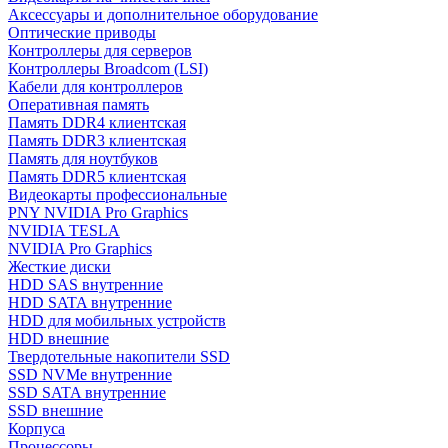
Аксессуары и дополнительное оборудование
Оптические приводы
Контроллеры для серверов
Контроллеры Broadcom (LSI)
Кабели для контроллеров
Оперативная память
Память DDR4 клиентская
Память DDR3 клиентская
Память для ноутбуков
Память DDR5 клиентская
Видеокарты профессиональные
PNY NVIDIA Pro Graphics
NVIDIA TESLA
NVIDIA Pro Graphics
Жесткие диски
HDD SAS внутренние
HDD SATA внутренние
HDD для мобильных устройств
HDD внешние
Твердотельные накопители SSD
SSD NVMe внутренние
SSD SATA внутренние
SSD внешние
Корпуса
Процессоры