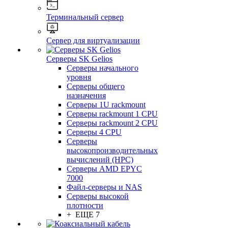
Терминальный сервер
Сервер для виртуализации
Серверы SK Gelios
Серверы начального
уровня
Серверы общего
назначения
Серверы 1U rackmount
Серверы rackmount 1 CPU
Серверы rackmount 2 CPU
Серверы 4 CPU
Серверы
высокопроизводительных
вычислений (HPC)
Серверы AMD EPYC
7000
Файл-серверы и NAS
Серверы высокой
плотности
+ ЕЩЕ 7