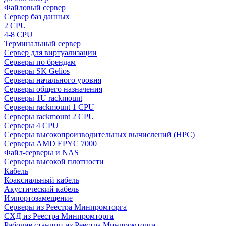
Файловый сервер
Сервер баз данных
2 CPU
4-8 CPU
Терминальный сервер
Сервер для виртуализации
Серверы по брендам
Серверы SK Gelios
Серверы начального уровня
Серверы общего назначения
Серверы 1U rackmount
Серверы rackmount 1 CPU
Серверы rackmount 2 CPU
Серверы 4 CPU
Серверы высокопроизводительных вычислений (HPC)
Серверы AMD EPYC 7000
Файл-серверы и NAS
Серверы высокой плотности
Кабель
Коаксиальный кабель
Акустический кабель
Импортозамещение
Серверы из Реестра Минпромторга
СХД из Реестра Минпромторга
Рабочие станции из Реестра Минпромторга