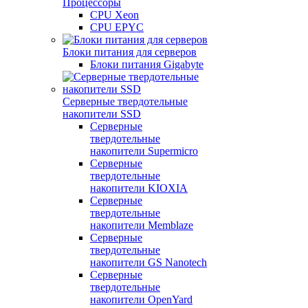
Процессоры
CPU Xeon
CPU EPYC
Блоки питания для серверов
Блоки питания Gigabyte
Серверные твердотельные
накопители SSD
Cерверные
твердотельные
накопители Supermicro
Cерверные
твердотельные
накопители KIOXIA
Cерверные
твердотельные
накопители Memblaze
Cерверные
твердотельные
накопители GS Nanotech
Серверные
твердотельные
накопители OpenYard