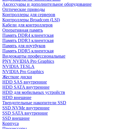
Аксессуары и дополнительное оборудование
Оптические приводы
Контроллеры для серверов
Контроллеры Broadcom (LSI)
Кабели для контроллеров
Оперативная память
Память DDR4 клиентская
Память DDR3 клиентская
Память для ноутбуков
Память DDR5 клиентская
Видеокарты профессиональные
PNY NVIDIA Pro Graphics
NVIDIA TESLA
NVIDIA Pro Graphics
Жесткие диски
HDD SAS внутренние
HDD SATA внутренние
HDD для мобильных устройств
HDD внешние
Твердотельные накопители SSD
SSD NVMe внутренние
SSD SATA внутренние
SSD внешние
Корпуса
Процессоры