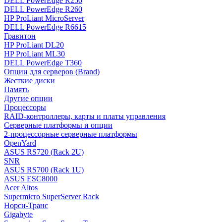
DELL PowerEdge R250
DELL PowerEdge R260
HP ProLiant MicroServer
DELL PowerEdge R6615
Гравитон
HP ProLiant DL20
HP ProLiant ML30
DELL PowerEdge T360
Опции для серверов (Brand)
Жесткие диски
Память
Другие опции
Процессоры
RAID-контроллеры, карты и платы управления
Серверные платформы и опции
2-процессорные серверные платформы
OpenYard
ASUS RS720 (Rack 2U)
SNR
ASUS RS700 (Rack 1U)
ASUS ESC8000
Acer Altos
Supermicro SuperServer Rack
Норси-Транс
Gigabyte