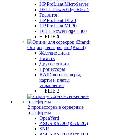
HP ProLiant MicroServer
DELL PowerEdge R6615
Гравитон
HP ProLiant DL20
HP ProLiant ML30
DELL PowerEdge T360
+ ЕЩЕ 6
Опции для серверов (Brand)
Жесткие диски
Память
Другие опции
Процессоры
RAID-контроллеры,
карты и платы
управления
+ ЕЩЕ 2
2-процессорные серверные
платформы
OpenYard
ASUS RS720 (Rack 2U)
SNR
ASUS RS700 (Rack 1U)