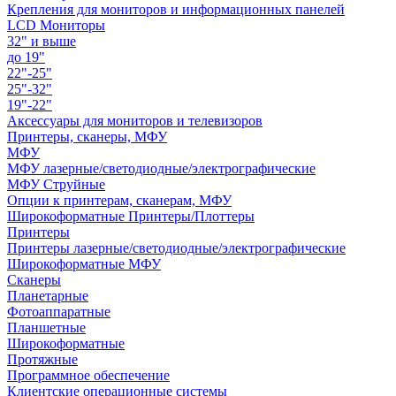
Крепления для мониторов и информационных панелей
LCD Мониторы
32" и выше
до 19"
22"-25"
25"-32"
19"-22"
Аксессуары для мониторов и телевизоров
Принтеры, сканеры, МФУ
МФУ
МФУ лазерные/светодиодные/электрографические
МФУ Струйные
Опции к принтерам, сканерам, МФУ
Широкоформатные Принтеры/Плоттеры
Принтеры
Принтеры лазерные/светодиодные/электрографические
Широкоформатные МФУ
Сканеры
Планетарные
Фотоаппаратные
Планшетные
Широкоформатные
Протяжные
Программное обеспечение
Клиентские операционные системы