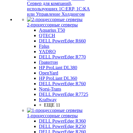
Сервер для компаний,
использующих 1C:ERP, 1С:КА
или Управление Холдингом
2-процессорные серверы
Aquarius T50
QTECH
DELL PowerEdge R660
Fplus
YADRO
DELL PowerEdge R770
Гравитон
HP ProLiant DL380
OpenYard
HP ProLiant DL360
DELL PowerEdge R760
Norsi-Trans
DELL PowerEdge R7725
Kraftway
+ ЕЩЕ 11
1-процессорные серверы
DELL PowerEdge R360
DELL PowerEdge R250
DELL PowerEdge R260