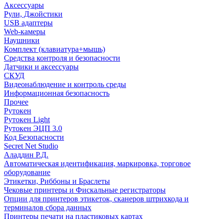
Аксессуары
Рули, Джойстики
USB адаптеры
Web-камеры
Наушники
Комплект (клавиатура+мышь)
Средства контроля и безопасности
Датчики и аксессуары
СКУД
Видеонаблюдение и контроль среды
Информационная безопасность
Прочее
Рутокен
Рутокен Light
Рутокен ЭЦП 3.0
Код Безопасности
Secret Net Studio
Аладдин Р.Д.
Автоматическая идентификация, маркировка, торговое
оборудование
Этикетки, Риббоны и Браслеты
Чековые принтеры и Фискальные регистраторы
Опции для принтеров этикеток, сканеров штрихкода и
терминалов сбора данных
Принтеры печати на пластиковых картах