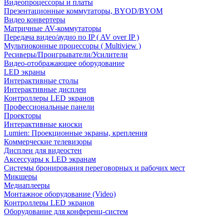
Видеопроцессоры и платы
Презентационные коммутаторы, BYOD/BYOM
Видео конвертеры
Матричные AV-коммутаторы
Передача видео/аудио по IP ( AV over IP )
Мультиоконные процессоры ( Multiview )
Ресиверы/Проигрыватели/Усилители
Видео-отображающее оборудование
LED экраны
Интерактивные столы
Интерактивные дисплеи
Контроллеры LED экранов
Профессиональные панели
Проекторы
Интерактивные киоски
Lumien: Проекционные экраны, крепления
Коммерческие телевизоры
Дисплеи для видеостен
Аксессуары к LED экранам
Системы бронирования переговорных и рабочих мест
Микшеры
Медиаплееры
Монтажное оборудование (Video)
Контроллеры LED экранов
Оборудование для конференц-систем