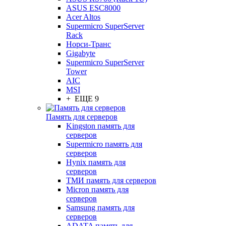
ASUS ESC8000
Acer Altos
Supermicro SuperServer
Rack
Норси-Транс
Gigabyte
Supermicro SuperServer
Tower
AIC
MSI
+ ЕЩЕ 9
Память для серверов
Kingston память для
серверов
Supermicro память для
серверов
Hynix память для
серверов
ТМИ память для серверов
Micron память для
серверов
Samsung память для
серверов
ADATA память для