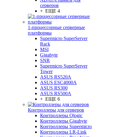
серверов
+ ЕЩЕ 4
1-процессорные серверные
платформы
Supermicro SuperServer
Rack
MSI
Gigabyte
SNR
Supermicro SuperServer
Tower
ASUS RS520A
ASUS ESC4000A
ASUS RS300
ASUS RS500A
+ ЕЩЕ 6
Контроллеры для серверов
Контроллеры Qlogic
Контроллеры Gigabyte
Контроллеры Supermicro
Контроллеры LR-Link