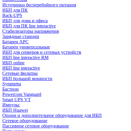
Источники бесперебойного питания
ИБП для ПК
Back-UPS
ИБП для дома и офиса
ИБП для ПК linе interactive
Стабилизаторы напряжения
Зарядные станции
Батареи APC
Батареи универсальные
ИБП для серверов и сетевых устройств
ИБП line interactive RM
ИБП online
ИБП linе interactive
Сетевые фильтры
ИБП большой мощности
Symmetra
Бастион
Powercom Vanguard
Smart UPS VT
Импульс
ИБП Huawei
Опции и дополнительное оборудование для ИБП
Сетевое оборудование
Пассивное сетевое оборудование