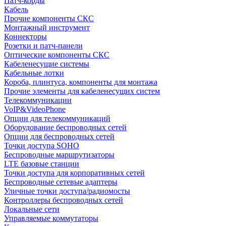
Патч-корды
Кабель
Прочие компоненты СКС
Монтажный инструмент
Коннекторы
Розетки и патч-панели
Оптические компоненты СКС
Кабеленесущие системы
Кабельные лотки
Короба, плинтуса, компоненты для монтажа
Прочие элементы для кабеленесущих систем
Телекоммуникации
VoIP&VideoPhone
Опции для телекоммуникаций
Оборудование беспроводных сетей
Опции для беспроводных сетей
Точки доступа SOHO
Беспроводные маршрутизаторы
LTE базовые станции
Точки доступа для корпоративных сетей
Беспроводные сетевые адаптеры
Уличные точки доступа/радиомосты
Контроллеры беспроводных сетей
Локальные сети
Управляемые коммутаторы