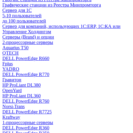
Графические станции из Реестра Минпромторга
Сервер для 1С
5-10 пользователей
до 100 пользователей
Сервер для компаний, использующих 1C:ERP, 1С:КА или
Управление Холдингом
Серверы (Brand) и опции
2-процессорные серверы
Aquarius T50
QTECH
DELL PowerEdge R660
Fplus
YADRO
DELL PowerEdge R770
Гравитон
HP ProLiant DL380
OpenYard
HP ProLiant DL360
DELL PowerEdge R760
Norsi-Trans
DELL PowerEdge R7725
Kraftway
1-процессорные серверы
DELL PowerEdge R360