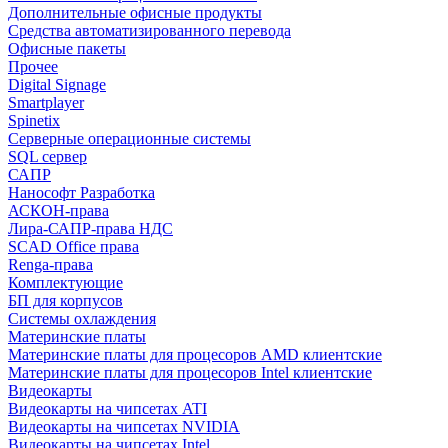
Дополнительные офисные продукты
Средства автоматизированного перевода
Офисные пакеты
Прочее
Digital Signage
Smartplayer
Spinetix
Серверные операционные системы
SQL сервер
САПР
Нанософт Разработка
АСКОН-права
Лира-САПР-права НДС
SCAD Office права
Renga-права
Комплектующие
БП для корпусов
Системы охлаждения
Материнские платы
Материнские платы для процесоров AMD клиентские
Материнские платы для процесоров Intel клиентские
Видеокарты
Видеокарты на чипсетах ATI
Видеокарты на чипсетах NVIDIA
Видеокарты на чипсетах Intel