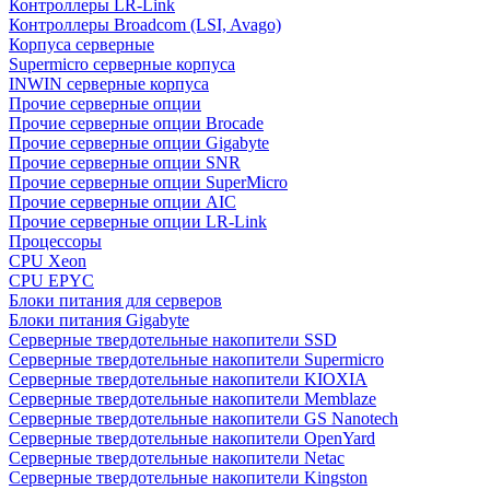
Контроллеры LR-Link
Контроллеры Broadcom (LSI, Avago)
Корпуса серверные
Supermicro серверные корпуса
INWIN серверные корпуса
Прочие серверные опции
Прочие серверные опции Brocade
Прочие серверные опции Gigabyte
Прочие серверные опции SNR
Прочие серверные опции SuperMicro
Прочие серверные опции AIC
Прочие серверные опции LR-Link
Процессоры
CPU Xeon
CPU EPYC
Блоки питания для серверов
Блоки питания Gigabyte
Серверные твердотельные накопители SSD
Cерверные твердотельные накопители Supermicro
Cерверные твердотельные накопители KIOXIA
Cерверные твердотельные накопители Memblaze
Cерверные твердотельные накопители GS Nanotech
Серверные твердотельные накопители OpenYard
Серверные твердотельные накопители Netac
Cерверные твердотельные накопители Kingston