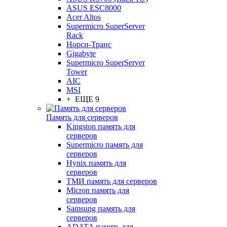
ASUS ESC8000
Acer Altos
Supermicro SuperServer
Rack
Норси-Транс
Gigabyte
Supermicro SuperServer
Tower
AIC
MSI
+ ЕЩЕ 9
Память для серверов
Kingston память для
серверов
Supermicro память для
серверов
Hynix память для
серверов
ТМИ память для серверов
Micron память для
серверов
Samsung память для
серверов
ADATA память для