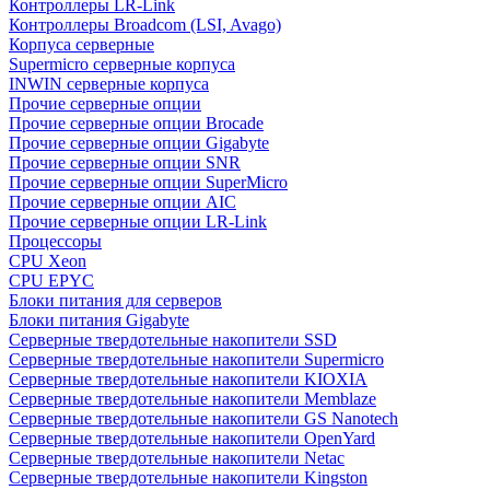
Контроллеры LR-Link
Контроллеры Broadcom (LSI, Avago)
Корпуса серверные
Supermicro серверные корпуса
INWIN серверные корпуса
Прочие серверные опции
Прочие серверные опции Brocade
Прочие серверные опции Gigabyte
Прочие серверные опции SNR
Прочие серверные опции SuperMicro
Прочие серверные опции AIC
Прочие серверные опции LR-Link
Процессоры
CPU Xeon
CPU EPYC
Блоки питания для серверов
Блоки питания Gigabyte
Серверные твердотельные накопители SSD
Cерверные твердотельные накопители Supermicro
Cерверные твердотельные накопители KIOXIA
Cерверные твердотельные накопители Memblaze
Cерверные твердотельные накопители GS Nanotech
Серверные твердотельные накопители OpenYard
Серверные твердотельные накопители Netac
Cерверные твердотельные накопители Kingston