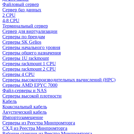
Файловый сервер
Сервер баз данных
2 CPU
4-8 CPU
Терминальный сервер
Сервер для виртуализации
Серверы по брендам
Серверы SK Gelios
Серверы начального уровня
Серверы общего назначения
Серверы 1U rackmount
Серверы rackmount 1 CPU
Серверы rackmount 2 CPU
Серверы 4 CPU
Серверы высокопроизводительных вычислений (HPC)
Серверы AMD EPYC 7000
Файл-серверы и NAS
Серверы высокой плотности
Кабель
Коаксиальный кабель
Акустический кабель
Импортозамещение
Серверы из Реестра Минпромторга
СХД из Реестра Минпромторга
Рабочие станции из Реестра Минпромторга