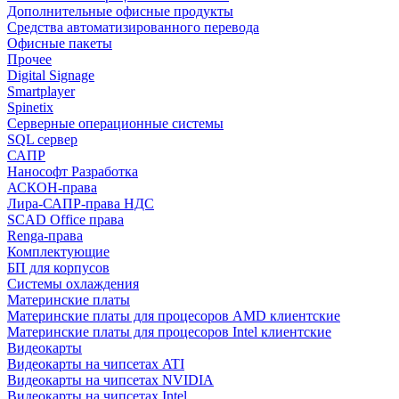
Дополнительные офисные продукты
Средства автоматизированного перевода
Офисные пакеты
Прочее
Digital Signage
Smartplayer
Spinetix
Серверные операционные системы
SQL сервер
САПР
Нанософт Разработка
АСКОН-права
Лира-САПР-права НДС
SCAD Office права
Renga-права
Комплектующие
БП для корпусов
Системы охлаждения
Материнские платы
Материнские платы для процесоров AMD клиентские
Материнские платы для процесоров Intel клиентские
Видеокарты
Видеокарты на чипсетах ATI
Видеокарты на чипсетах NVIDIA
Видеокарты на чипсетах Intel