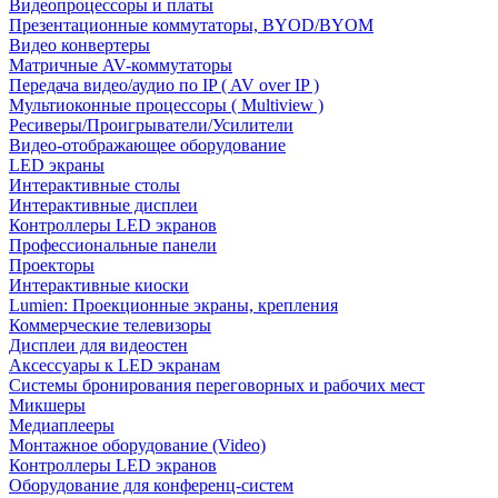
Видеопроцессоры и платы
Презентационные коммутаторы, BYOD/BYOM
Видео конвертеры
Матричные AV-коммутаторы
Передача видео/аудио по IP ( AV over IP )
Мультиоконные процессоры ( Multiview )
Ресиверы/Проигрыватели/Усилители
Видео-отображающее оборудование
LED экраны
Интерактивные столы
Интерактивные дисплеи
Контроллеры LED экранов
Профессиональные панели
Проекторы
Интерактивные киоски
Lumien: Проекционные экраны, крепления
Коммерческие телевизоры
Дисплеи для видеостен
Аксессуары к LED экранам
Системы бронирования переговорных и рабочих мест
Микшеры
Медиаплееры
Монтажное оборудование (Video)
Контроллеры LED экранов
Оборудование для конференц-систем