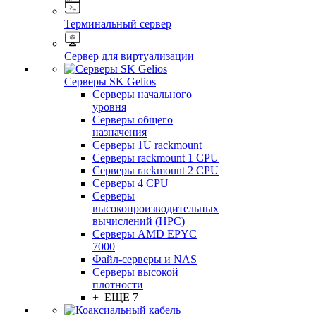
Терминальный сервер
Сервер для виртуализации
Серверы SK Gelios
Серверы начального
уровня
Серверы общего
назначения
Серверы 1U rackmount
Серверы rackmount 1 CPU
Серверы rackmount 2 CPU
Серверы 4 CPU
Серверы
высокопроизводительных
вычислений (HPC)
Серверы AMD EPYC
7000
Файл-серверы и NAS
Серверы высокой
плотности
+ ЕЩЕ 7