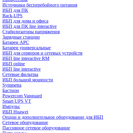
Источники бесперебойного питания
ИБП для ПК
Back-UPS
ИБП для дома и офиса
ИБП для ПК linе interactive
Стабилизаторы напряжения
Зарядные станции
Батареи APC
Батареи универсальные
ИБП для серверов и сетевых устройств
ИБП line interactive RM
ИБП online
ИБП linе interactive
Сетевые фильтры
ИБП большой мощности
Symmetra
Бастион
Powercom Vanguard
Smart UPS VT
Импульс
ИБП Huawei
Опции и дополнительное оборудование для ИБП
Сетевое оборудование
Пассивное сетевое оборудование