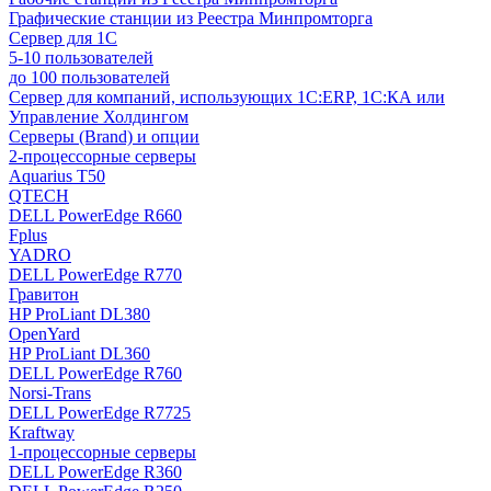
Графические станции из Реестра Минпромторга
Сервер для 1С
5-10 пользователей
до 100 пользователей
Сервер для компаний, использующих 1C:ERP, 1С:КА или
Управление Холдингом
Серверы (Brand) и опции
2-процессорные серверы
Aquarius T50
QTECH
DELL PowerEdge R660
Fplus
YADRO
DELL PowerEdge R770
Гравитон
HP ProLiant DL380
OpenYard
HP ProLiant DL360
DELL PowerEdge R760
Norsi-Trans
DELL PowerEdge R7725
Kraftway
1-процессорные серверы
DELL PowerEdge R360