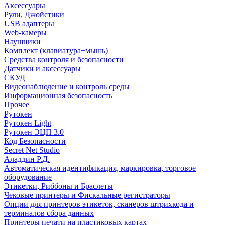
Аксессуары
Рули, Джойстики
USB адаптеры
Web-камеры
Наушники
Комплект (клавиатура+мышь)
Средства контроля и безопасности
Датчики и аксессуары
СКУД
Видеонаблюдение и контроль среды
Информационная безопасность
Прочее
Рутокен
Рутокен Light
Рутокен ЭЦП 3.0
Код Безопасности
Secret Net Studio
Аладдин Р.Д.
Автоматическая идентификация, маркировка, торговое
оборудование
Этикетки, Риббоны и Браслеты
Чековые принтеры и Фискальные регистраторы
Опции для принтеров этикеток, сканеров штрихкода и
терминалов сбора данных
Принтеры печати на пластиковых картах