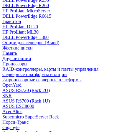
DELL PowerEdge R250
DELL PowerEdge R260
HP ProLiant MicroServer
DELL PowerEdge R6615
Гравитон
HP ProLiant DL20
HP ProLiant ML30
DELL PowerEdge T360
Опции для серверов (Brand)
Жесткие диски
Память
Другие опции
Процессоры
RAID-контроллеры, карты и платы управления
Серверные платформы и опции
2-процессорные серверные платформы
OpenYard
ASUS RS720 (Rack 2U)
SNR
ASUS RS700 (Rack 1U)
ASUS ESC8000
Acer Altos
Supermicro SuperServer Rack
Норси-Транс
Gigabyte