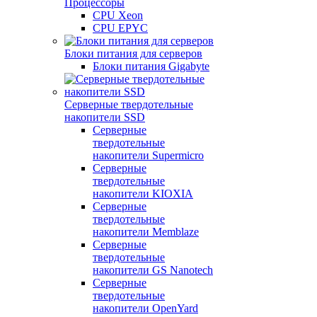
Процессоры
CPU Xeon
CPU EPYC
Блоки питания для серверов
Блоки питания Gigabyte
Серверные твердотельные
накопители SSD
Cерверные
твердотельные
накопители Supermicro
Cерверные
твердотельные
накопители KIOXIA
Cерверные
твердотельные
накопители Memblaze
Cерверные
твердотельные
накопители GS Nanotech
Серверные
твердотельные
накопители OpenYard