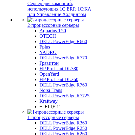
Сервер для компаний,
использующих 1C:ERP, 1С:КА
или Управление Холдингом
2-процессорные серверы
Aquarius T50
QTECH
DELL PowerEdge R660
Fplus
YADRO
DELL PowerEdge R770
Гравитон
HP ProLiant DL380
OpenYard
HP ProLiant DL360
DELL PowerEdge R760
Norsi-Trans
DELL PowerEdge R7725
Kraftway
+ ЕЩЕ 11
1-процессорные серверы
DELL PowerEdge R360
DELL PowerEdge R250
DELL PowerEdge R260