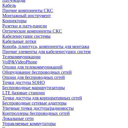
Патч-корды
Кабель
Прочие компоненты СКС
Монтажный инструмент
Коннекторы
Розетки и патч-панели
Оптические компоненты СКС
Кабеленесущие системы
Кабельные лотки
Короба, плинтуса, компоненты для монтажа
Прочие элементы для кабеленесущих систем
Телекоммуникации
VoIP&VideoPhone
Опции для телекоммуникаций
Оборудование беспроводных сетей
Опции для беспроводных сетей
Точки доступа SOHO
Беспроводные маршрутизаторы
LTE базовые станции
Точки доступа для корпоративных сетей
Беспроводные сетевые адаптеры
Уличные точки доступа/радиомосты
Контроллеры беспроводных сетей
Локальные сети
Управляемые коммутаторы