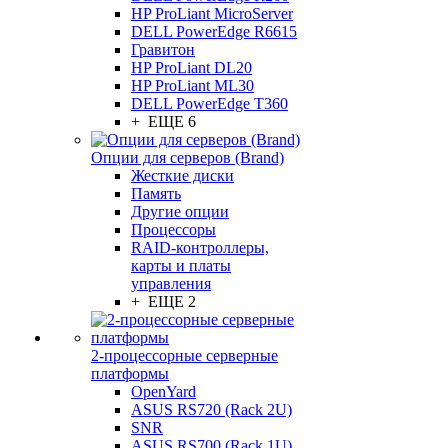
HP ProLiant MicroServer
DELL PowerEdge R6615
Гравитон
HP ProLiant DL20
HP ProLiant ML30
DELL PowerEdge T360
+ ЕЩЕ 6
Опции для серверов (Brand)
Жесткие диски
Память
Другие опции
Процессоры
RAID-контроллеры,
карты и платы
управления
+ ЕЩЕ 2
2-процессорные серверные
платформы
OpenYard
ASUS RS720 (Rack 2U)
SNR
ASUS RS700 (Rack 1U)