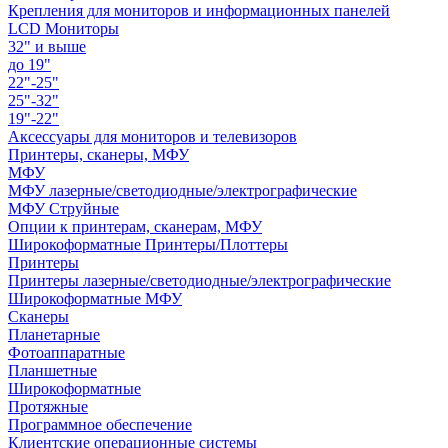
Крепления для мониторов и информационных панелей
LCD Мониторы
32" и выше
до 19"
22"-25"
25"-32"
19"-22"
Аксессуары для мониторов и телевизоров
Принтеры, сканеры, МФУ
МФУ
МФУ лазерные/светодиодные/электрографические
МФУ Струйные
Опции к принтерам, сканерам, МФУ
Широкоформатные Принтеры/Плоттеры
Принтеры
Принтеры лазерные/светодиодные/электрографические
Широкоформатные МФУ
Сканеры
Планетарные
Фотоаппаратные
Планшетные
Широкоформатные
Протяжные
Программное обеспечение
Клиентские операционные системы