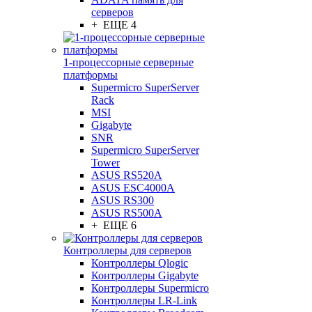
серверов
+ ЕЩЕ 4
1-процессорные серверные
платформы
Supermicro SuperServer
Rack
MSI
Gigabyte
SNR
Supermicro SuperServer
Tower
ASUS RS520A
ASUS ESC4000A
ASUS RS300
ASUS RS500A
+ ЕЩЕ 6
Контроллеры для серверов
Контроллеры Qlogic
Контроллеры Gigabyte
Контроллеры Supermicro
Контроллеры LR-Link