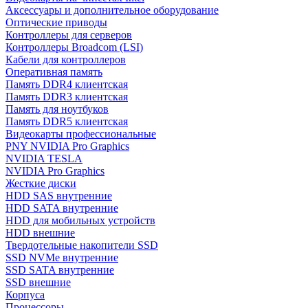
Аксессуары и дополнительное оборудование
Оптические приводы
Контроллеры для серверов
Контроллеры Broadcom (LSI)
Кабели для контроллеров
Оперативная память
Память DDR4 клиентская
Память DDR3 клиентская
Память для ноутбуков
Память DDR5 клиентская
Видеокарты профессиональные
PNY NVIDIA Pro Graphics
NVIDIA TESLA
NVIDIA Pro Graphics
Жесткие диски
HDD SAS внутренние
HDD SATA внутренние
HDD для мобильных устройств
HDD внешние
Твердотельные накопители SSD
SSD NVMe внутренние
SSD SATA внутренние
SSD внешние
Корпуса
Процессоры