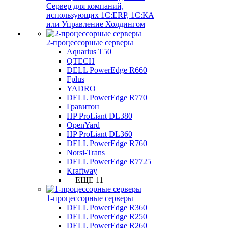
Сервер для компаний,
использующих 1C:ERP, 1С:КА
или Управление Холдингом
2-процессорные серверы
Aquarius T50
QTECH
DELL PowerEdge R660
Fplus
YADRO
DELL PowerEdge R770
Гравитон
HP ProLiant DL380
OpenYard
HP ProLiant DL360
DELL PowerEdge R760
Norsi-Trans
DELL PowerEdge R7725
Kraftway
+ ЕЩЕ 11
1-процессорные серверы
DELL PowerEdge R360
DELL PowerEdge R250
DELL PowerEdge R260