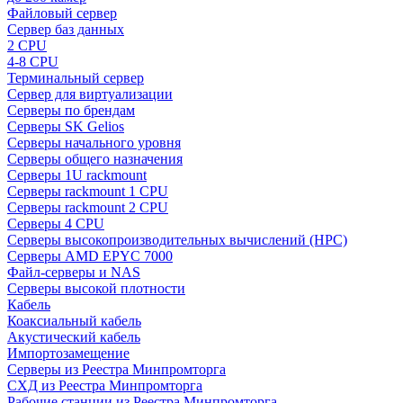
Файловый сервер
Сервер баз данных
2 CPU
4-8 CPU
Терминальный сервер
Сервер для виртуализации
Серверы по брендам
Серверы SK Gelios
Серверы начального уровня
Серверы общего назначения
Серверы 1U rackmount
Серверы rackmount 1 CPU
Серверы rackmount 2 CPU
Серверы 4 CPU
Серверы высокопроизводительных вычислений (HPC)
Серверы AMD EPYC 7000
Файл-серверы и NAS
Серверы высокой плотности
Кабель
Коаксиальный кабель
Акустический кабель
Импортозамещение
Серверы из Реестра Минпромторга
СХД из Реестра Минпромторга
Рабочие станции из Реестра Минпромторга