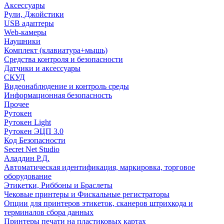
Аксессуары
Рули, Джойстики
USB адаптеры
Web-камеры
Наушники
Комплект (клавиатура+мышь)
Средства контроля и безопасности
Датчики и аксессуары
СКУД
Видеонаблюдение и контроль среды
Информационная безопасность
Прочее
Рутокен
Рутокен Light
Рутокен ЭЦП 3.0
Код Безопасности
Secret Net Studio
Аладдин Р.Д.
Автоматическая идентификация, маркировка, торговое
оборудование
Этикетки, Риббоны и Браслеты
Чековые принтеры и Фискальные регистраторы
Опции для принтеров этикеток, сканеров штрихкода и
терминалов сбора данных
Принтеры печати на пластиковых картах