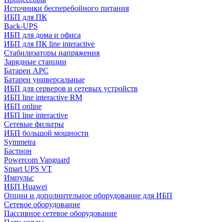
Источники бесперебойного питания
ИБП для ПК
Back-UPS
ИБП для дома и офиса
ИБП для ПК linе interactive
Стабилизаторы напряжения
Зарядные станции
Батареи APC
Батареи универсальные
ИБП для серверов и сетевых устройств
ИБП line interactive RM
ИБП online
ИБП linе interactive
Сетевые фильтры
ИБП большой мощности
Symmetra
Бастион
Powercom Vanguard
Smart UPS VT
Импульс
ИБП Huawei
Опции и дополнительное оборудование для ИБП
Сетевое оборудование
Пассивное сетевое оборудование