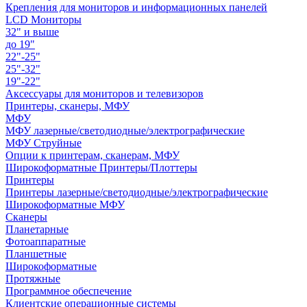
Крепления для мониторов и информационных панелей
LCD Мониторы
32" и выше
до 19"
22"-25"
25"-32"
19"-22"
Аксессуары для мониторов и телевизоров
Принтеры, сканеры, МФУ
МФУ
МФУ лазерные/светодиодные/электрографические
МФУ Струйные
Опции к принтерам, сканерам, МФУ
Широкоформатные Принтеры/Плоттеры
Принтеры
Принтеры лазерные/светодиодные/электрографические
Широкоформатные МФУ
Сканеры
Планетарные
Фотоаппаратные
Планшетные
Широкоформатные
Протяжные
Программное обеспечение
Клиентские операционные системы