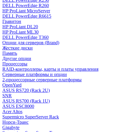
DELL PowerEdge R250
DELL PowerEdge R260
HP ProLiant MicroServer
DELL PowerEdge R6615
Гравитон
HP ProLiant DL20
HP ProLiant ML30
DELL PowerEdge T360
Опции для серверов (Brand)
Жесткие диски
Память
Другие опции
Процессоры
RAID-контроллеры, карты и платы управления
Серверные платформы и опции
2-процессорные серверные платформы
OpenYard
ASUS RS720 (Rack 2U)
SNR
ASUS RS700 (Rack 1U)
ASUS ESC8000
Acer Altos
Supermicro SuperServer Rack
Норси-Транс
Gigabyte