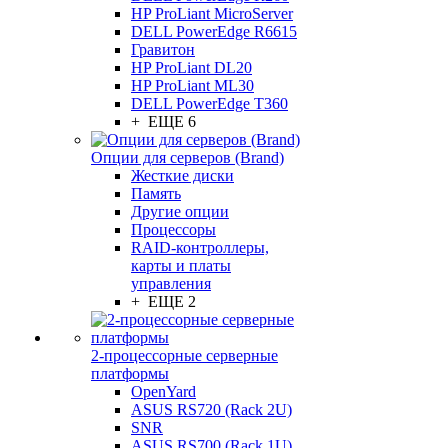
HP ProLiant MicroServer
DELL PowerEdge R6615
Гравитон
HP ProLiant DL20
HP ProLiant ML30
DELL PowerEdge T360
+ ЕЩЕ 6
Опции для серверов (Brand)
Жесткие диски
Память
Другие опции
Процессоры
RAID-контроллеры,
карты и платы
управления
+ ЕЩЕ 2
2-процессорные серверные
платформы
OpenYard
ASUS RS720 (Rack 2U)
SNR
ASUS RS700 (Rack 1U)