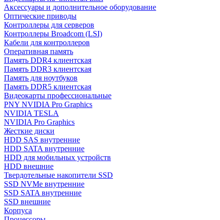
Аксессуары и дополнительное оборудование
Оптические приводы
Контроллеры для серверов
Контроллеры Broadcom (LSI)
Кабели для контроллеров
Оперативная память
Память DDR4 клиентская
Память DDR3 клиентская
Память для ноутбуков
Память DDR5 клиентская
Видеокарты профессиональные
PNY NVIDIA Pro Graphics
NVIDIA TESLA
NVIDIA Pro Graphics
Жесткие диски
HDD SAS внутренние
HDD SATA внутренние
HDD для мобильных устройств
HDD внешние
Твердотельные накопители SSD
SSD NVMe внутренние
SSD SATA внутренние
SSD внешние
Корпуса
Процессоры