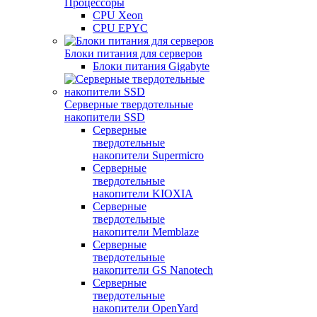
Процессоры
CPU Xeon
CPU EPYC
Блоки питания для серверов
Блоки питания Gigabyte
Серверные твердотельные
накопители SSD
Cерверные
твердотельные
накопители Supermicro
Cерверные
твердотельные
накопители KIOXIA
Cерверные
твердотельные
накопители Memblaze
Cерверные
твердотельные
накопители GS Nanotech
Серверные
твердотельные
накопители OpenYard