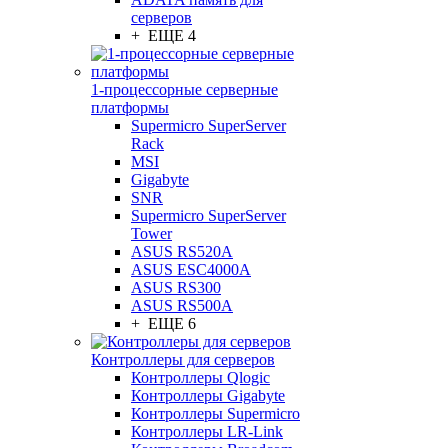
серверов
+ ЕЩЕ 4
1-процессорные серверные
платформы
Supermicro SuperServer
Rack
MSI
Gigabyte
SNR
Supermicro SuperServer
Tower
ASUS RS520A
ASUS ESC4000A
ASUS RS300
ASUS RS500A
+ ЕЩЕ 6
Контроллеры для серверов
Контроллеры Qlogic
Контроллеры Gigabyte
Контроллеры Supermicro
Контроллеры LR-Link