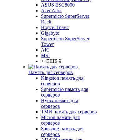
ASUS ESC8000
Acer Altos
Supermicro SuperServer
Rack
Норси-Транс
Gigabyte
Supermicro SuperServer
Tower
AIC
MSI
+ ЕЩЕ 9
Память для серверов
Kingston память для
серверов
Supermicro память для
серверов
Hynix память для
серверов
ТМИ память для серверов
Micron память для
серверов
Samsung память для
серверов
ADATA память для