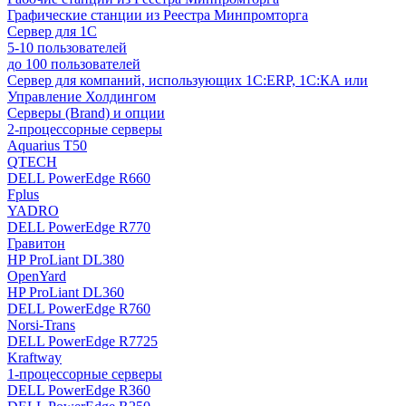
Графические станции из Реестра Минпромторга
Сервер для 1С
5-10 пользователей
до 100 пользователей
Сервер для компаний, использующих 1C:ERP, 1С:КА или
Управление Холдингом
Серверы (Brand) и опции
2-процессорные серверы
Aquarius T50
QTECH
DELL PowerEdge R660
Fplus
YADRO
DELL PowerEdge R770
Гравитон
HP ProLiant DL380
OpenYard
HP ProLiant DL360
DELL PowerEdge R760
Norsi-Trans
DELL PowerEdge R7725
Kraftway
1-процессорные серверы
DELL PowerEdge R360