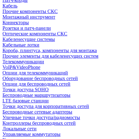
Патч-корды
Кабель
Прочие компоненты СКС
Монтажный инструмент
Коннекторы
Розетки и патч-панели
Оптические компоненты СКС
Кабеленесущие системы
Кабельные лотки
Короба, плинтуса, компоненты для монтажа
Прочие элементы для кабеленесущих систем
Телекоммуникации
VoIP&VideoPhone
Опции для телекоммуникаций
Оборудование беспроводных сетей
Опции для беспроводных сетей
Точки доступа SOHO
Беспроводные маршрутизаторы
LTE базовые станции
Точки доступа для корпоративных сетей
Беспроводные сетевые адаптеры
Уличные точки доступа/радиомосты
Контроллеры беспроводных сетей
Локальные сети
Управляемые коммутаторы