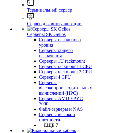
Терминальный сервер
Сервер для виртуализации
Серверы SK Gelios
Серверы начального
уровня
Серверы общего
назначения
Серверы 1U rackmount
Серверы rackmount 1 CPU
Серверы rackmount 2 CPU
Серверы 4 CPU
Серверы
высокопроизводительных
вычислений (HPC)
Серверы AMD EPYC
7000
Файл-серверы и NAS
Серверы высокой
плотности
+ ЕЩЕ 7