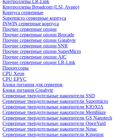
Контроллеры LR-Link
Контроллеры Broadcom (LSI, Avago)
Корпуса серверные
Supermicro серверные корпуса
INWIN серверные корпуса
Прочие серверные опции
Прочие серверные опции Brocade
Прочие серверные опции Gigabyte
Прочие серверные опции SNR
Прочие серверные опции SuperMicro
Прочие серверные опции AIC
Прочие серверные опции LR-Link
Процессоры
CPU Xeon
CPU EPYC
Блоки питания для серверов
Блоки питания Gigabyte
Серверные твердотельные накопители SSD
Cерверные твердотельные накопители Supermicro
Cерверные твердотельные накопители KIOXIA
Cерверные твердотельные накопители Memblaze
Cерверные твердотельные накопители GS Nanotech
Серверные твердотельные накопители OpenYard
Серверные твердотельные накопители Netac
Cерверные твердотельные накопители Kingston