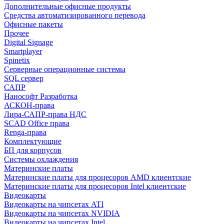
Дополнительные офисные продукты
Средства автоматизированного перевода
Офисные пакеты
Прочее
Digital Signage
Smartplayer
Spinetix
Серверные операционные системы
SQL сервер
САПР
Нанософт Разработка
АСКОН-права
Лира-САПР-права НДС
SCAD Office права
Renga-права
Комплектующие
БП для корпусов
Системы охлаждения
Материнские платы
Материнские платы для процесоров AMD клиентские
Материнские платы для процесоров Intel клиентские
Видеокарты
Видеокарты на чипсетах ATI
Видеокарты на чипсетах NVIDIA
Видеокарты на чипсетах Intel