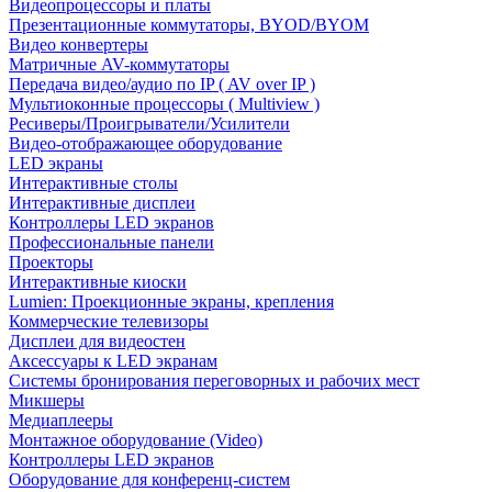
Видеопроцессоры и платы
Презентационные коммутаторы, BYOD/BYOM
Видео конвертеры
Матричные AV-коммутаторы
Передача видео/аудио по IP ( AV over IP )
Мультиоконные процессоры ( Multiview )
Ресиверы/Проигрыватели/Усилители
Видео-отображающее оборудование
LED экраны
Интерактивные столы
Интерактивные дисплеи
Контроллеры LED экранов
Профессиональные панели
Проекторы
Интерактивные киоски
Lumien: Проекционные экраны, крепления
Коммерческие телевизоры
Дисплеи для видеостен
Аксессуары к LED экранам
Системы бронирования переговорных и рабочих мест
Микшеры
Медиаплееры
Монтажное оборудование (Video)
Контроллеры LED экранов
Оборудование для конференц-систем