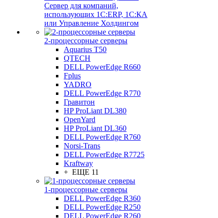
Сервер для компаний,
использующих 1C:ERP, 1С:КА
или Управление Холдингом
2-процессорные серверы
Aquarius T50
QTECH
DELL PowerEdge R660
Fplus
YADRO
DELL PowerEdge R770
Гравитон
HP ProLiant DL380
OpenYard
HP ProLiant DL360
DELL PowerEdge R760
Norsi-Trans
DELL PowerEdge R7725
Kraftway
+ ЕЩЕ 11
1-процессорные серверы
DELL PowerEdge R360
DELL PowerEdge R250
DELL PowerEdge R260