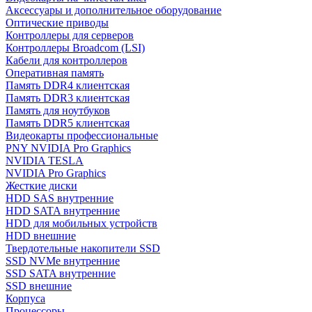
Аксессуары и дополнительное оборудование
Оптические приводы
Контроллеры для серверов
Контроллеры Broadcom (LSI)
Кабели для контроллеров
Оперативная память
Память DDR4 клиентская
Память DDR3 клиентская
Память для ноутбуков
Память DDR5 клиентская
Видеокарты профессиональные
PNY NVIDIA Pro Graphics
NVIDIA TESLA
NVIDIA Pro Graphics
Жесткие диски
HDD SAS внутренние
HDD SATA внутренние
HDD для мобильных устройств
HDD внешние
Твердотельные накопители SSD
SSD NVMe внутренние
SSD SATA внутренние
SSD внешние
Корпуса
Процессоры