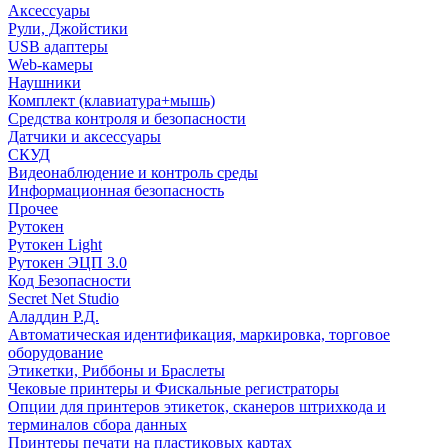
Аксессуары
Рули, Джойстики
USB адаптеры
Web-камеры
Наушники
Комплект (клавиатура+мышь)
Средства контроля и безопасности
Датчики и аксессуары
СКУД
Видеонаблюдение и контроль среды
Информационная безопасность
Прочее
Рутокен
Рутокен Light
Рутокен ЭЦП 3.0
Код Безопасности
Secret Net Studio
Аладдин Р.Д.
Автоматическая идентификация, маркировка, торговое
оборудование
Этикетки, Риббоны и Браслеты
Чековые принтеры и Фискальные регистраторы
Опции для принтеров этикеток, сканеров штрихкода и
терминалов сбора данных
Принтеры печати на пластиковых картах