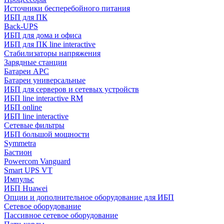
Источники бесперебойного питания
ИБП для ПК
Back-UPS
ИБП для дома и офиса
ИБП для ПК linе interactive
Стабилизаторы напряжения
Зарядные станции
Батареи APC
Батареи универсальные
ИБП для серверов и сетевых устройств
ИБП line interactive RM
ИБП online
ИБП linе interactive
Сетевые фильтры
ИБП большой мощности
Symmetra
Бастион
Powercom Vanguard
Smart UPS VT
Импульс
ИБП Huawei
Опции и дополнительное оборудование для ИБП
Сетевое оборудование
Пассивное сетевое оборудование