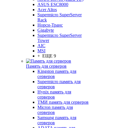
ASUS ESC8000
Acer Altos
Supermicro SuperServer
Rack
Норси-Транс
Gigabyte
Supermicro SuperServer
Tower
AIC
MSI
+ ЕЩЕ 9
Память для серверов
Kingston память для
серверов
Supermicro память для
серверов
Hynix память для
серверов
ТМИ память для серверов
Micron память для
серверов
Samsung память для
серверов
ADATA память для