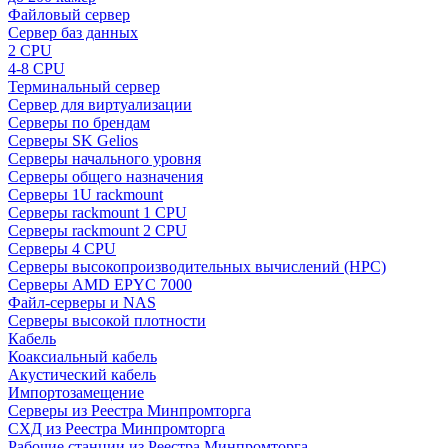
Файловый сервер
Сервер баз данных
2 CPU
4-8 CPU
Терминальный сервер
Сервер для виртуализации
Серверы по брендам
Серверы SK Gelios
Серверы начального уровня
Серверы общего назначения
Серверы 1U rackmount
Серверы rackmount 1 CPU
Серверы rackmount 2 CPU
Серверы 4 CPU
Серверы высокопроизводительных вычислений (HPC)
Серверы AMD EPYC 7000
Файл-серверы и NAS
Серверы высокой плотности
Кабель
Коаксиальный кабель
Акустический кабель
Импортозамещение
Серверы из Реестра Минпромторга
СХД из Реестра Минпромторга
Рабочие станции из Реестра Минпромторга