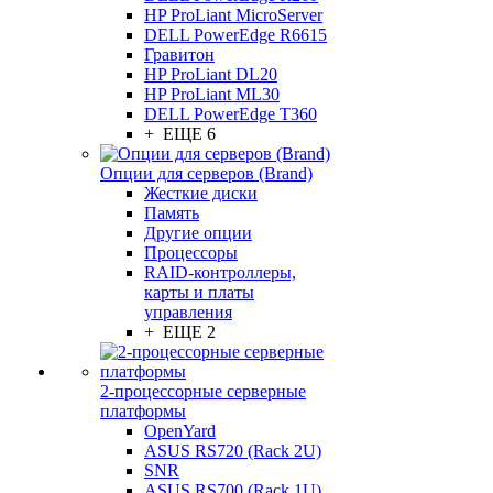
HP ProLiant MicroServer
DELL PowerEdge R6615
Гравитон
HP ProLiant DL20
HP ProLiant ML30
DELL PowerEdge T360
+ ЕЩЕ 6
Опции для серверов (Brand)
Жесткие диски
Память
Другие опции
Процессоры
RAID-контроллеры,
карты и платы
управления
+ ЕЩЕ 2
2-процессорные серверные
платформы
OpenYard
ASUS RS720 (Rack 2U)
SNR
ASUS RS700 (Rack 1U)