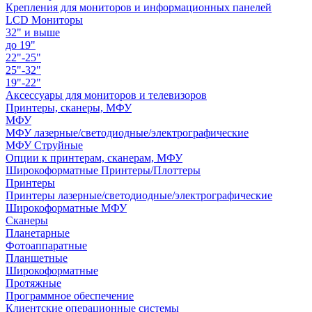
Крепления для мониторов и информационных панелей
LCD Мониторы
32" и выше
до 19"
22"-25"
25"-32"
19"-22"
Аксессуары для мониторов и телевизоров
Принтеры, сканеры, МФУ
МФУ
МФУ лазерные/светодиодные/электрографические
МФУ Струйные
Опции к принтерам, сканерам, МФУ
Широкоформатные Принтеры/Плоттеры
Принтеры
Принтеры лазерные/светодиодные/электрографические
Широкоформатные МФУ
Сканеры
Планетарные
Фотоаппаратные
Планшетные
Широкоформатные
Протяжные
Программное обеспечение
Клиентские операционные системы