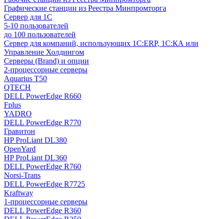
Графические станции из Реестра Минпромторга
Сервер для 1С
5-10 пользователей
до 100 пользователей
Сервер для компаний, использующих 1C:ERP, 1С:КА или
Управление Холдингом
Серверы (Brand) и опции
2-процессорные серверы
Aquarius T50
QTECH
DELL PowerEdge R660
Fplus
YADRO
DELL PowerEdge R770
Гравитон
HP ProLiant DL380
OpenYard
HP ProLiant DL360
DELL PowerEdge R760
Norsi-Trans
DELL PowerEdge R7725
Kraftway
1-процессорные серверы
DELL PowerEdge R360