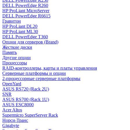
DELL PowerEdge R250
DELL PowerEdge R260
HP ProLiant MicroServer
DELL PowerEdge R6615
Гравитон
HP ProLiant DL20
HP ProLiant ML30
DELL PowerEdge T360
Опции для серверов (Brand)
Жесткие диски
Память
Другие опции
Процессоры
RAID-контроллеры, карты и платы управления
Серверные платформы и опции
2-процессорные серверные платформы
OpenYard
ASUS RS720 (Rack 2U)
SNR
ASUS RS700 (Rack 1U)
ASUS ESC8000
Acer Altos
Supermicro SuperServer Rack
Норси-Транс
Gigabyte