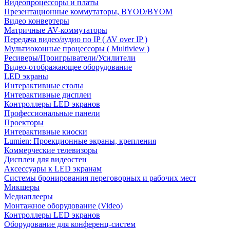
Видеопроцессоры и платы
Презентационные коммутаторы, BYOD/BYOM
Видео конвертеры
Матричные AV-коммутаторы
Передача видео/аудио по IP ( AV over IP )
Мультиоконные процессоры ( Multiview )
Ресиверы/Проигрыватели/Усилители
Видео-отображающее оборудование
LED экраны
Интерактивные столы
Интерактивные дисплеи
Контроллеры LED экранов
Профессиональные панели
Проекторы
Интерактивные киоски
Lumien: Проекционные экраны, крепления
Коммерческие телевизоры
Дисплеи для видеостен
Аксессуары к LED экранам
Системы бронирования переговорных и рабочих мест
Микшеры
Медиаплееры
Монтажное оборудование (Video)
Контроллеры LED экранов
Оборудование для конференц-систем