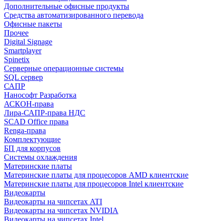
Дополнительные офисные продукты
Средства автоматизированного перевода
Офисные пакеты
Прочее
Digital Signage
Smartplayer
Spinetix
Серверные операционные системы
SQL сервер
САПР
Нанософт Разработка
АСКОН-права
Лира-САПР-права НДС
SCAD Office права
Renga-права
Комплектующие
БП для корпусов
Системы охлаждения
Материнские платы
Материнские платы для процесоров AMD клиентские
Материнские платы для процесоров Intel клиентские
Видеокарты
Видеокарты на чипсетах ATI
Видеокарты на чипсетах NVIDIA
Видеокарты на чипсетах Intel