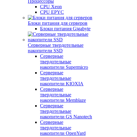
Процессоры
CPU Xeon
CPU EPYC
Блоки питания для серверов
Блоки питания Gigabyte
Серверные твердотельные
накопители SSD
Cерверные
твердотельные
накопители Supermicro
Cерверные
твердотельные
накопители KIOXIA
Cерверные
твердотельные
накопители Memblaze
Cерверные
твердотельные
накопители GS Nanotech
Серверные
твердотельные
накопители OpenYard