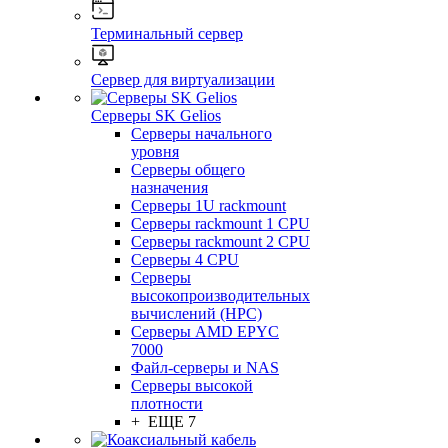
Терминальный сервер
Сервер для виртуализации
Серверы SK Gelios
Серверы начального
уровня
Серверы общего
назначения
Серверы 1U rackmount
Серверы rackmount 1 CPU
Серверы rackmount 2 CPU
Серверы 4 CPU
Серверы
высокопроизводительных
вычислений (HPC)
Серверы AMD EPYC
7000
Файл-серверы и NAS
Серверы высокой
плотности
+ ЕЩЕ 7