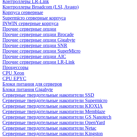
Контроллеры LR-Link
Контроллеры Broadcom (LSI, Avago)
Корпуса серверные
Supermicro серверные корпуса
INWIN серверные корпуса
Прочие серверные опции
Прочие серверные опции Brocade
Прочие серверные опции Gigabyte
Прочие серверные опции SNR
Прочие серверные опции SuperMicro
Прочие серверные опции AIC
Прочие серверные опции LR-Link
Процессоры
CPU Xeon
CPU EPYC
Блоки питания для серверов
Блоки питания Gigabyte
Серверные твердотельные накопители SSD
Cерверные твердотельные накопители Supermicro
Cерверные твердотельные накопители KIOXIA
Cерверные твердотельные накопители Memblaze
Cерверные твердотельные накопители GS Nanotech
Серверные твердотельные накопители OpenYard
Серверные твердотельные накопители Netac
Cерверные твердотельные накопители Kingston