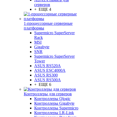
серверов
+ ЕЩЕ 4
1-процессорные серверные
платформы
Supermicro SuperServer
Rack
MSI
Gigabyte
SNR
Supermicro SuperServer
Tower
ASUS RS520A
ASUS ESC4000A
ASUS RS300
ASUS RS500A
+ ЕЩЕ 6
Контроллеры для серверов
Контроллеры Qlogic
Контроллеры Gigabyte
Контроллеры Supermicro
Контроллеры LR-Link