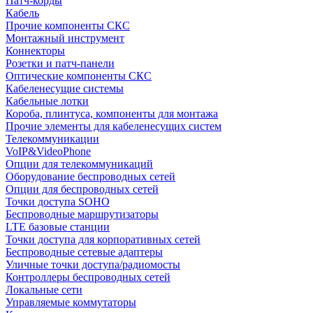
Патч-корды
Кабель
Прочие компоненты СКС
Монтажный инструмент
Коннекторы
Розетки и патч-панели
Оптические компоненты СКС
Кабеленесущие системы
Кабельные лотки
Короба, плинтуса, компоненты для монтажа
Прочие элементы для кабеленесущих систем
Телекоммуникации
VoIP&VideoPhone
Опции для телекоммуникаций
Оборудование беспроводных сетей
Опции для беспроводных сетей
Точки доступа SOHO
Беспроводные маршрутизаторы
LTE базовые станции
Точки доступа для корпоративных сетей
Беспроводные сетевые адаптеры
Уличные точки доступа/радиомосты
Контроллеры беспроводных сетей
Локальные сети
Управляемые коммутаторы