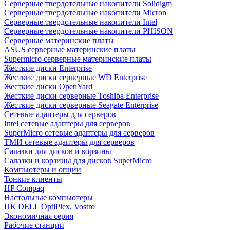
Cерверные твердотельные накопители Solidigm
Cерверные твердотельные накопители Micron
Cерверные твердотельные накопители Intel
Cерверные твердотельные накопители PHISON
Серверные материнские платы
ASUS серверные материнские платы
Supermicro серверные материнские платы
Жесткие диски Enterprise
Жесткие диски серверные WD Enterprise
Жесткие диски OpenYard
Жесткие диски серверные Toshiba Enterprise
Жесткие диски серверные Seagate Enterprise
Сетевые адаптеры для серверов
Intel сетевые адаптеры для серверов
SuperMicro сетевые адаптеры для серверов
ТМИ сетевые адаптеры для серверов
Салазки для дисков и корзины
Салазки и корзины для дисков SuperMicro
Компьютеры и опции
Тонкие клиенты
HP Compaq
Настольные компьютеры
ПК DELL OptiPlex, Vostro
Экономичная серия
Рабочие станции