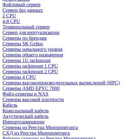
Файловый сервер
Сервер баз данных
2 CPU
4-8 CPU
Терминальный сервер
Сервер для виртуализации
Серверы по брендам
Серверы SK Gelios
Серверы начального уровня
Серверы общего назначения
Серверы 1U rackmount
Серверы rackmount 1 CPU
Серверы rackmount 2 CPU
Серверы 4 CPU
Серверы высокопроизводительных вычислений (HPC)
Серверы AMD EPYC 7000
Файл-серверы и NAS
Серверы высокой плотности
Кабель
Коаксиальный кабель
Акустический кабель
Импортозамещение
Серверы из Реестра Минпромторга
СХД из Реестра Минпромторга
Рабочие станции из Реестра Минпромторга