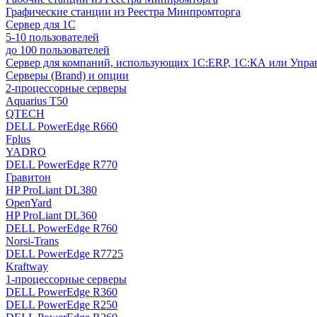
Графические станции из Реестра Минпромторга
Сервер для 1С
5-10 пользователей
до 100 пользователей
Сервер для компаний, использующих 1C:ERP, 1С:КА или Упр
Серверы (Brand) и опции
2-процессорные серверы
Aquarius T50
QTECH
DELL PowerEdge R660
Fplus
YADRO
DELL PowerEdge R770
Гравитон
HP ProLiant DL380
OpenYard
HP ProLiant DL360
DELL PowerEdge R760
Norsi-Trans
DELL PowerEdge R7725
Kraftway
1-процессорные серверы
DELL PowerEdge R360
DELL PowerEdge R250