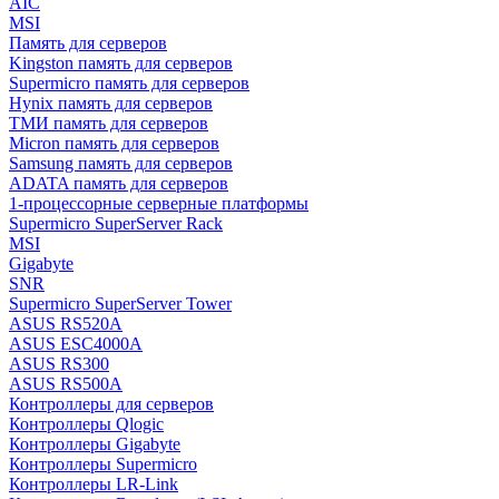
AIC
MSI
Память для серверов
Kingston память для серверов
Supermicro память для серверов
Hynix память для серверов
ТМИ память для серверов
Micron память для серверов
Samsung память для серверов
ADATA память для серверов
1-процессорные серверные платформы
Supermicro SuperServer Rack
MSI
Gigabyte
SNR
Supermicro SuperServer Tower
ASUS RS520A
ASUS ESC4000A
ASUS RS300
ASUS RS500A
Контроллеры для серверов
Контроллеры Qlogic
Контроллеры Gigabyte
Контроллеры Supermicro
Контроллеры LR-Link