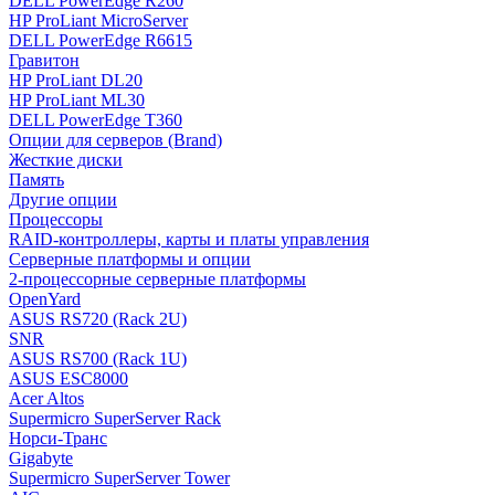
DELL PowerEdge R260
HP ProLiant MicroServer
DELL PowerEdge R6615
Гравитон
HP ProLiant DL20
HP ProLiant ML30
DELL PowerEdge T360
Опции для серверов (Brand)
Жесткие диски
Память
Другие опции
Процессоры
RAID-контроллеры, карты и платы управления
Серверные платформы и опции
2-процессорные серверные платформы
OpenYard
ASUS RS720 (Rack 2U)
SNR
ASUS RS700 (Rack 1U)
ASUS ESC8000
Acer Altos
Supermicro SuperServer Rack
Норси-Транс
Gigabyte
Supermicro SuperServer Tower