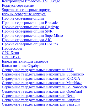
Контроллеры Broadcom (LSI, Avago)
Корпуса серверные
Supermicro серверные корпуса
INWIN серверные корпуса
Прочие серверные опции
Прочие серверные опции Brocade
Прочие серверные опции Gigabyte
Прочие серверные опции SNR
Прочие серверные опции SuperMicro
Прочие серверные опции AIC
Прочие серверные опции LR-Link
Процессоры
CPU Xeon
CPU EPYC
Блоки питания для серверов
Блоки питания Gigabyte
Серверные твердотельные накопители SSD
Cерверные твердотельные накопители Supermicro
Cерверные твердотельные накопители KIOXIA
Cерверные твердотельные накопители Memblaze
Cерверные твердотельные накопители GS Nanotech
Серверные твердотельные накопители OpenYard
Серверные твердотельные накопители Netac
Cерверные твердотельные накопители Kingston
Cерверные твердотельные накопители Samsung