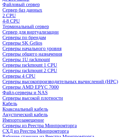
Файловый сервер
Сервер баз данных
2 CPU
4-8 CPU
Терминальный сервер
Сервер для виртуализации
Серверы по брендам
Серверы SK Gelios
Серверы начального уровня
Серверы общего назначения
Серверы 1U rackmount
Серверы rackmount 1 CPU
Серверы rackmount 2 CPU
Серверы 4 CPU
Серверы высокопроизводительных вычислений (HPC)
Серверы AMD EPYC 7000
Файл-серверы и NAS
Серверы высокой плотности
Кабель
Коаксиальный кабель
Акустический кабель
Импортозамещение
Серверы из Реестра Минпромторга
СХД из Реестра Минпромторга
Рабочие станции из Реестра Минпромторга