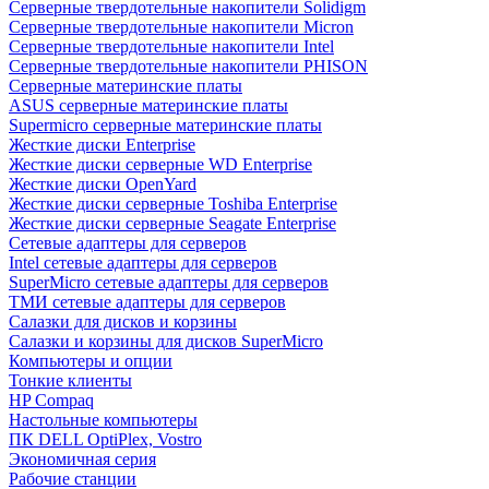
Cерверные твердотельные накопители Solidigm
Cерверные твердотельные накопители Micron
Cерверные твердотельные накопители Intel
Cерверные твердотельные накопители PHISON
Серверные материнские платы
ASUS серверные материнские платы
Supermicro серверные материнские платы
Жесткие диски Enterprise
Жесткие диски серверные WD Enterprise
Жесткие диски OpenYard
Жесткие диски серверные Toshiba Enterprise
Жесткие диски серверные Seagate Enterprise
Сетевые адаптеры для серверов
Intel сетевые адаптеры для серверов
SuperMicro сетевые адаптеры для серверов
ТМИ сетевые адаптеры для серверов
Салазки для дисков и корзины
Салазки и корзины для дисков SuperMicro
Компьютеры и опции
Тонкие клиенты
HP Compaq
Настольные компьютеры
ПК DELL OptiPlex, Vostro
Экономичная серия
Рабочие станции