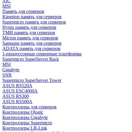
AIC
MSI
Память для серверов
Kingston память для серверов
Supermicro память для серверов
Hynix память для серверов
ТМИ память для серверов
Micron память для серверов
Samsung память для серверов
ADATA память для серверов
1-процессорные серверные платформы
Supermicro SuperServer Rack
MSI
Gigabyte
SNR
Supermicro SuperServer Tower
ASUS RS520A
ASUS ESC4000A
ASUS RS300
ASUS RS500A
Контроллеры для серверов
Контроллеры Qlogic
Контроллеры Gigabyte
Контроллеры Supermicro
Контроллеры LR-Link