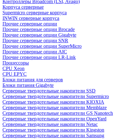
Контроллеры Broadcom (LSI, Avago)
Корпуса серверные
Supermicro серверные корпуса
INWIN серверные корпуса
Прочие серверные опции
Прочие серверные опции Brocade
Прочие серверные опции Gigabyte
Прочие серверные опции SNR
Прочие серверные опции SuperMicro
Прочие серверные опции AIC
Прочие серверные опции LR-Link
Процессоры
CPU Xeon
CPU EPYC
Блоки питания для серверов
Блоки питания Gigabyte
Серверные твердотельные накопители SSD
Cерверные твердотельные накопители Supermicro
Cерверные твердотельные накопители KIOXIA
Cерверные твердотельные накопители Memblaze
Cерверные твердотельные накопители GS Nanotech
Серверные твердотельные накопители OpenYard
Серверные твердотельные накопители Netac
Cерверные твердотельные накопители Kingston
Cерверные твердотельные накопители Samsung