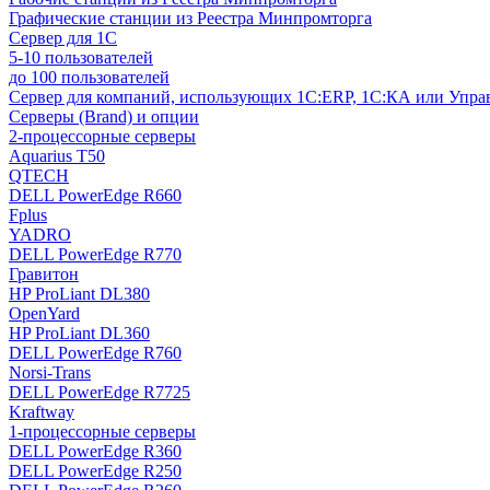
Графические станции из Реестра Минпромторга
Сервер для 1С
5-10 пользователей
до 100 пользователей
Сервер для компаний, использующих 1C:ERP, 1С:КА или Упр
Серверы (Brand) и опции
2-процессорные серверы
Aquarius T50
QTECH
DELL PowerEdge R660
Fplus
YADRO
DELL PowerEdge R770
Гравитон
HP ProLiant DL380
OpenYard
HP ProLiant DL360
DELL PowerEdge R760
Norsi-Trans
DELL PowerEdge R7725
Kraftway
1-процессорные серверы
DELL PowerEdge R360
DELL PowerEdge R250