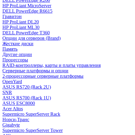
DELL PowerEdge R260
HP ProLiant MicroServer
DELL PowerEdge R6615
Гравитон
HP ProLiant DL20
HP ProLiant ML30
DELL PowerEdge T360
Опции для серверов (Brand)
Жесткие диски
Память
Другие опции
Процессоры
RAID-контроллеры, карты и платы управления
Серверные платформы и опции
2-процессорные серверные платформы
OpenYard
ASUS RS720 (Rack 2U)
SNR
ASUS RS700 (Rack 1U)
ASUS ESC8000
Acer Altos
Supermicro SuperServer Rack
Норси-Транс
Gigabyte
Supermicro SuperServer Tower