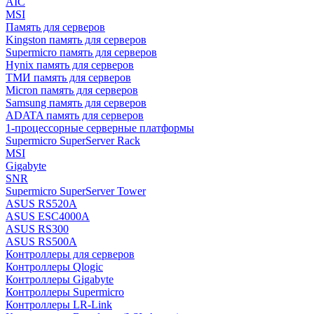
AIC
MSI
Память для серверов
Kingston память для серверов
Supermicro память для серверов
Hynix память для серверов
ТМИ память для серверов
Micron память для серверов
Samsung память для серверов
ADATA память для серверов
1-процессорные серверные платформы
Supermicro SuperServer Rack
MSI
Gigabyte
SNR
Supermicro SuperServer Tower
ASUS RS520A
ASUS ESC4000A
ASUS RS300
ASUS RS500A
Контроллеры для серверов
Контроллеры Qlogic
Контроллеры Gigabyte
Контроллеры Supermicro
Контроллеры LR-Link