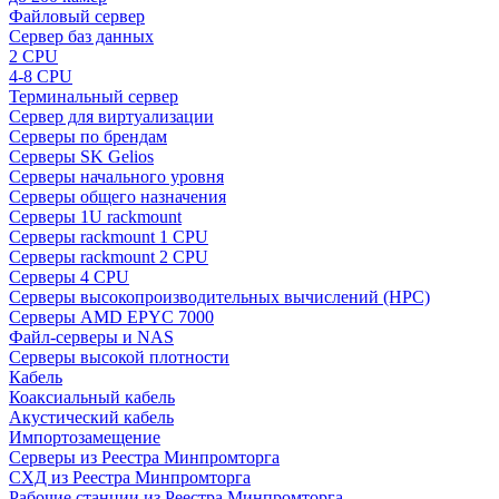
Файловый сервер
Сервер баз данных
2 CPU
4-8 CPU
Терминальный сервер
Сервер для виртуализации
Серверы по брендам
Серверы SK Gelios
Серверы начального уровня
Серверы общего назначения
Серверы 1U rackmount
Серверы rackmount 1 CPU
Серверы rackmount 2 CPU
Серверы 4 CPU
Серверы высокопроизводительных вычислений (HPC)
Серверы AMD EPYC 7000
Файл-серверы и NAS
Серверы высокой плотности
Кабель
Коаксиальный кабель
Акустический кабель
Импортозамещение
Серверы из Реестра Минпромторга
СХД из Реестра Минпромторга
Рабочие станции из Реестра Минпромторга