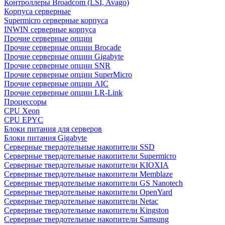
Контроллеры Broadcom (LSI, Avago)
Корпуса серверные
Supermicro серверные корпуса
INWIN серверные корпуса
Прочие серверные опции
Прочие серверные опции Brocade
Прочие серверные опции Gigabyte
Прочие серверные опции SNR
Прочие серверные опции SuperMicro
Прочие серверные опции AIC
Прочие серверные опции LR-Link
Процессоры
CPU Xeon
CPU EPYC
Блоки питания для серверов
Блоки питания Gigabyte
Серверные твердотельные накопители SSD
Cерверные твердотельные накопители Supermicro
Cерверные твердотельные накопители KIOXIA
Cерверные твердотельные накопители Memblaze
Cерверные твердотельные накопители GS Nanotech
Серверные твердотельные накопители OpenYard
Серверные твердотельные накопители Netac
Cерверные твердотельные накопители Kingston
Cерверные твердотельные накопители Samsung