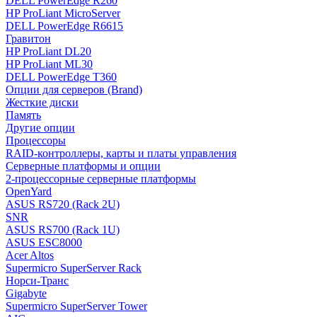
DELL PowerEdge R260
HP ProLiant MicroServer
DELL PowerEdge R6615
Гравитон
HP ProLiant DL20
HP ProLiant ML30
DELL PowerEdge T360
Опции для серверов (Brand)
Жесткие диски
Память
Другие опции
Процессоры
RAID-контроллеры, карты и платы управления
Серверные платформы и опции
2-процессорные серверные платформы
OpenYard
ASUS RS720 (Rack 2U)
SNR
ASUS RS700 (Rack 1U)
ASUS ESC8000
Acer Altos
Supermicro SuperServer Rack
Норси-Транс
Gigabyte
Supermicro SuperServer Tower