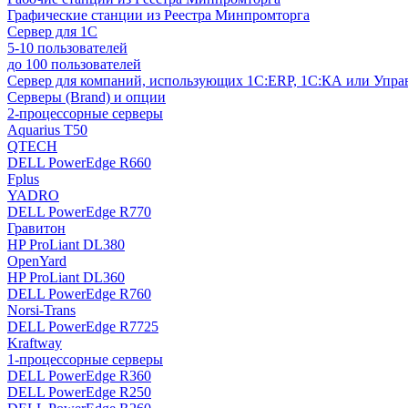
Графические станции из Реестра Минпромторга
Сервер для 1С
5-10 пользователей
до 100 пользователей
Сервер для компаний, использующих 1C:ERP, 1С:КА или Упр
Серверы (Brand) и опции
2-процессорные серверы
Aquarius T50
QTECH
DELL PowerEdge R660
Fplus
YADRO
DELL PowerEdge R770
Гравитон
HP ProLiant DL380
OpenYard
HP ProLiant DL360
DELL PowerEdge R760
Norsi-Trans
DELL PowerEdge R7725
Kraftway
1-процессорные серверы
DELL PowerEdge R360
DELL PowerEdge R250