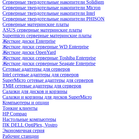
Cерверные твердотельные накопители Solidigm
Cерверные твердотельные накопители Micron
Cерверные твердотельные накопители Intel
Cерверные твердотельные накопители PHISON
Серверные материнские платы
ASUS серверные материнские платы
Supermicro серверные материнские платы
Жесткие диски Enterprise
Жесткие диски серверные WD Enterprise
Жесткие диски OpenYard
Жесткие диски серверные Toshiba Enterprise
Жесткие диски серверные Seagate Enterprise
Сетевые адаптеры для серверов
Intel сетевые адаптеры для серверов
SuperMicro сетевые адаптеры для серверов
ТМИ сетевые адаптеры для серверов
Салазки для дисков и корзины
Салазки и корзины для дисков SuperMicro
Компьютеры и опции
Тонкие клиенты
HP Compaq
Настольные компьютеры
ПК DELL OptiPlex, Vostro
Экономичная серия
Рабочие станции