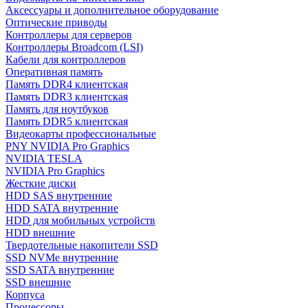
Аксессуары и дополнительное оборудование
Оптические приводы
Контроллеры для серверов
Контроллеры Broadcom (LSI)
Кабели для контроллеров
Оперативная память
Память DDR4 клиентская
Память DDR3 клиентская
Память для ноутбуков
Память DDR5 клиентская
Видеокарты профессиональные
PNY NVIDIA Pro Graphics
NVIDIA TESLA
NVIDIA Pro Graphics
Жесткие диски
HDD SAS внутренние
HDD SATA внутренние
HDD для мобильных устройств
HDD внешние
Твердотельные накопители SSD
SSD NVMe внутренние
SSD SATA внутренние
SSD внешние
Корпуса
Процессоры