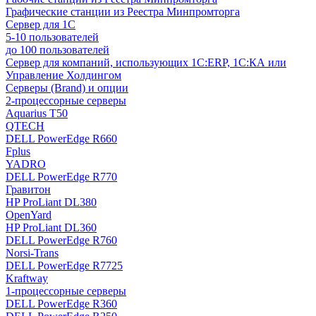
Графические станции из Реестра Минпромторга
Сервер для 1С
5-10 пользователей
до 100 пользователей
Сервер для компаний, использующих 1C:ERP, 1С:КА или
Управление Холдингом
Серверы (Brand) и опции
2-процессорные серверы
Aquarius T50
QTECH
DELL PowerEdge R660
Fplus
YADRO
DELL PowerEdge R770
Гравитон
HP ProLiant DL380
OpenYard
HP ProLiant DL360
DELL PowerEdge R760
Norsi-Trans
DELL PowerEdge R7725
Kraftway
1-процессорные серверы
DELL PowerEdge R360