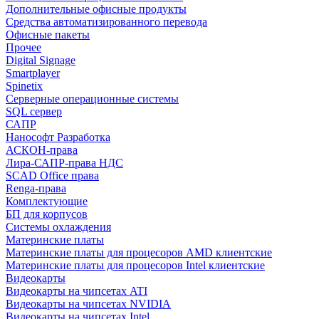
Дополнительные офисные продукты
Средства автоматизированного перевода
Офисные пакеты
Прочее
Digital Signage
Smartplayer
Spinetix
Серверные операционные системы
SQL сервер
САПР
Нанософт Разработка
АСКОН-права
Лира-САПР-права НДС
SCAD Office права
Renga-права
Комплектующие
БП для корпусов
Системы охлаждения
Материнские платы
Материнские платы для процесоров AMD клиентские
Материнские платы для процесоров Intel клиентские
Видеокарты
Видеокарты на чипсетах ATI
Видеокарты на чипсетах NVIDIA
Видеокарты на чипсетах Intel