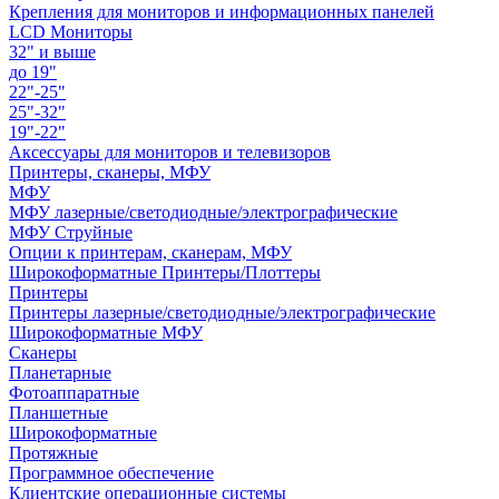
Крепления для мониторов и информационных панелей
LCD Мониторы
32" и выше
до 19"
22"-25"
25"-32"
19"-22"
Аксессуары для мониторов и телевизоров
Принтеры, сканеры, МФУ
МФУ
МФУ лазерные/светодиодные/электрографические
МФУ Струйные
Опции к принтерам, сканерам, МФУ
Широкоформатные Принтеры/Плоттеры
Принтеры
Принтеры лазерные/светодиодные/электрографические
Широкоформатные МФУ
Сканеры
Планетарные
Фотоаппаратные
Планшетные
Широкоформатные
Протяжные
Программное обеспечение
Клиентские операционные системы