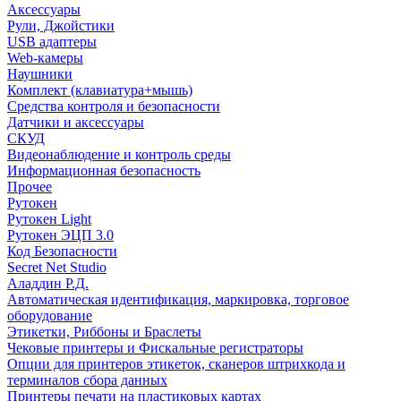
Аксессуары
Рули, Джойстики
USB адаптеры
Web-камеры
Наушники
Комплект (клавиатура+мышь)
Средства контроля и безопасности
Датчики и аксессуары
СКУД
Видеонаблюдение и контроль среды
Информационная безопасность
Прочее
Рутокен
Рутокен Light
Рутокен ЭЦП 3.0
Код Безопасности
Secret Net Studio
Аладдин Р.Д.
Автоматическая идентификация, маркировка, торговое
оборудование
Этикетки, Риббоны и Браслеты
Чековые принтеры и Фискальные регистраторы
Опции для принтеров этикеток, сканеров штрихкода и
терминалов сбора данных
Принтеры печати на пластиковых картах