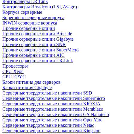
Контроллеры LR-Link
Контроллеры Broadcom (LSI, Avago)
Корпуса серверные
Supermicro серверные корпуса
INWIN серверные корпуса
Прочие серверные опции
Прочие серверные опции Brocade
Прочие серверные опции Gigabyte
Прочие серверные опции SNR
Прочие серверные опции SuperMicro
Прочие серверные опции AIC
Прочие серверные опции LR-Link
Процессоры
CPU Xeon
CPU EPYC
Блоки питания для серверов
Блоки питания Gigabyte
Серверные твердотельные накопители SSD
Cерверные твердотельные накопители Supermicro
Cерверные твердотельные накопители KIOXIA
Cерверные твердотельные накопители Memblaze
Cерверные твердотельные накопители GS Nanotech
Серверные твердотельные накопители OpenYard
Серверные твердотельные накопители Netac
Cерверные твердотельные накопители Kingston