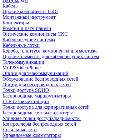
Патч-корды
Кабель
Прочие компоненты СКС
Монтажный инструмент
Коннекторы
Розетки и патч-панели
Оптические компоненты СКС
Кабеленесущие системы
Кабельные лотки
Короба, плинтуса, компоненты для монтажа
Прочие элементы для кабеленесущих систем
Телекоммуникации
VoIP&VideoPhone
Опции для телекоммуникаций
Оборудование беспроводных сетей
Опции для беспроводных сетей
Точки доступа SOHO
Беспроводные маршрутизаторы
LTE базовые станции
Точки доступа для корпоративных сетей
Беспроводные сетевые адаптеры
Уличные точки доступа/радиомосты
Контроллеры беспроводных сетей
Локальные сети
Управляемые коммутаторы