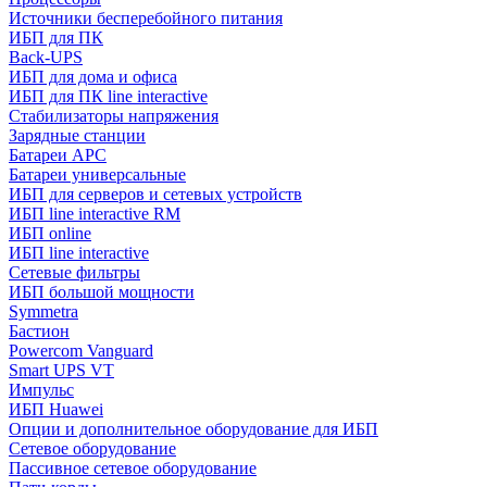
Источники бесперебойного питания
ИБП для ПК
Back-UPS
ИБП для дома и офиса
ИБП для ПК linе interactive
Стабилизаторы напряжения
Зарядные станции
Батареи APC
Батареи универсальные
ИБП для серверов и сетевых устройств
ИБП line interactive RM
ИБП online
ИБП linе interactive
Сетевые фильтры
ИБП большой мощности
Symmetra
Бастион
Powercom Vanguard
Smart UPS VT
Импульс
ИБП Huawei
Опции и дополнительное оборудование для ИБП
Сетевое оборудование
Пассивное сетевое оборудование