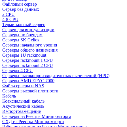
Файловый сервер
Сервер баз данных
2 CPU
4-8 CPU
Терминальный сервер
Сервер для виртуализации
Серверы по брендам
Серверы SK Gelios
Серверы начального уровня
Серверы общего назначения
Серверы 1U rackmount
Серверы rackmount 1 CPU
Серверы rackmount 2 CPU
Серверы 4 CPU
Серверы высокопроизводительных вычислений (HPC)
Серверы AMD EPYC 7000
Файл-серверы и NAS
Серверы высокой плотности
Кабель
Коаксиальный кабель
Акустический кабель
Импортозамещение
Серверы из Реестра Минпромторга
СХД из Реестра Минпромторга
Рабочие станции из Реестра Минпромторга