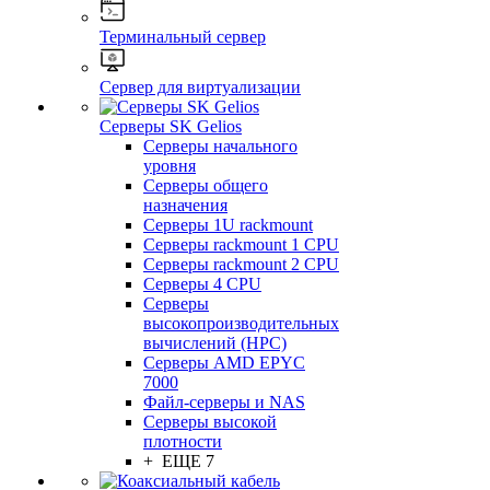
Терминальный сервер
Сервер для виртуализации
Серверы SK Gelios
Серверы начального
уровня
Серверы общего
назначения
Серверы 1U rackmount
Серверы rackmount 1 CPU
Серверы rackmount 2 CPU
Серверы 4 CPU
Серверы
высокопроизводительных
вычислений (HPC)
Серверы AMD EPYC
7000
Файл-серверы и NAS
Серверы высокой
плотности
+ ЕЩЕ 7