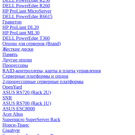
DELL PowerEdge R250
DELL PowerEdge R260
HP ProLiant MicroServer
DELL PowerEdge R6615
Гравитон
HP ProLiant DL20
HP ProLiant ML30
DELL PowerEdge T360
Опции для серверов (Brand)
Жесткие диски
Память
Другие опции
Процессоры
RAID-контроллеры, карты и платы управления
Серверные платформы и опции
2-процессорные серверные платформы
OpenYard
ASUS RS720 (Rack 2U)
SNR
ASUS RS700 (Rack 1U)
ASUS ESC8000
Acer Altos
Supermicro SuperServer Rack
Норси-Транс
Gigabyte