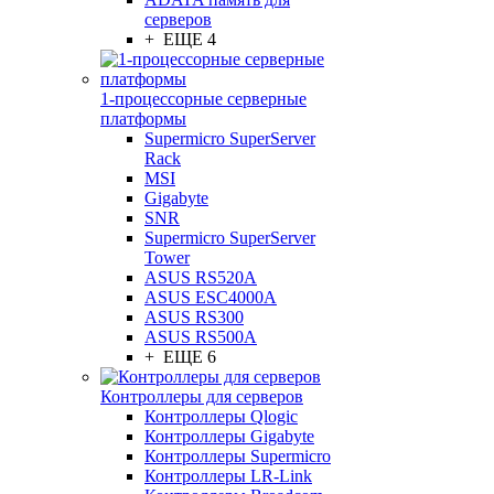
серверов
+ ЕЩЕ 4
1-процессорные серверные
платформы
Supermicro SuperServer
Rack
MSI
Gigabyte
SNR
Supermicro SuperServer
Tower
ASUS RS520A
ASUS ESC4000A
ASUS RS300
ASUS RS500A
+ ЕЩЕ 6
Контроллеры для серверов
Контроллеры Qlogic
Контроллеры Gigabyte
Контроллеры Supermicro
Контроллеры LR-Link