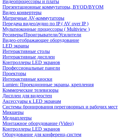
Видеопроцессоры и платы
Презентационные коммутаторы, BYOD/BYOM
Видео конвертеры
Матричные AV-коммутаторы
Передача видео/аудио по IP ( AV over IP )
Мультиоконные процессоры ( Multiview )
Ресиверы/Проигрыватели/Усилители
Видео-отображающее оборудование
LED экраны
Интерактивные столы
Интерактивные дисплеи
Контроллеры LED экранов
Профессиональные панели
Проекторы
Интерактивные киоски
Lumien: Проекционные экраны, крепления
Коммерческие телевизоры
Дисплеи для видеостен
Аксессуары к LED экранам
Системы бронирования переговорных и рабочих мест
Микшеры
Медиаплееры
Монтажное оборудование (Video)
Контроллеры LED экранов
Оборудование для конференц-систем