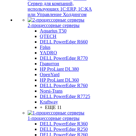
Сервер для компаний,
использующих 1C:ERP, 1С:КА
или Управление Холдингом
2-процессорные серверы
Aquarius T50
QTECH
DELL PowerEdge R660
Fplus
YADRO
DELL PowerEdge R770
Гравитон
HP ProLiant DL380
OpenYard
HP ProLiant DL360
DELL PowerEdge R760
Norsi-Trans
DELL PowerEdge R7725
Kraftway
+ ЕЩЕ 11
1-процессорные серверы
DELL PowerEdge R360
DELL PowerEdge R250
DELL PowerEdge R260