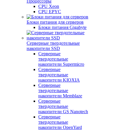
Процессоры
CPU Xeon
CPU EPYC
Блоки питания для серверов
Блоки питания Gigabyte
Серверные твердотельные
накопители SSD
Cерверные
твердотельные
накопители Supermicro
Cерверные
твердотельные
накопители KIOXIA
Cерверные
твердотельные
накопители Memblaze
Cерверные
твердотельные
накопители GS Nanotech
Серверные
твердотельные
накопители OpenYard