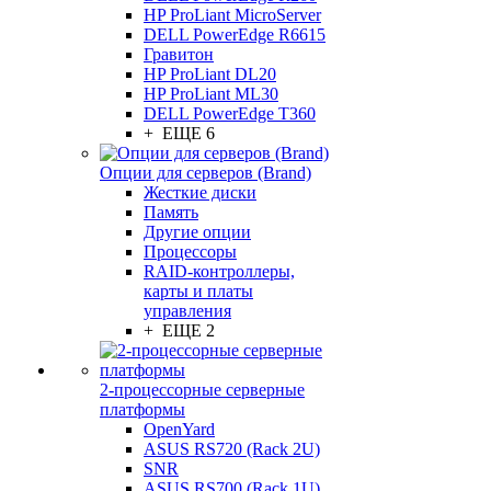
HP ProLiant MicroServer
DELL PowerEdge R6615
Гравитон
HP ProLiant DL20
HP ProLiant ML30
DELL PowerEdge T360
+ ЕЩЕ 6
Опции для серверов (Brand)
Жесткие диски
Память
Другие опции
Процессоры
RAID-контроллеры,
карты и платы
управления
+ ЕЩЕ 2
2-процессорные серверные
платформы
OpenYard
ASUS RS720 (Rack 2U)
SNR
ASUS RS700 (Rack 1U)