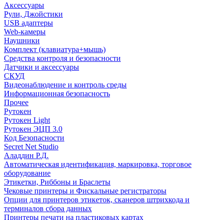
Аксессуары
Рули, Джойстики
USB адаптеры
Web-камеры
Наушники
Комплект (клавиатура+мышь)
Средства контроля и безопасности
Датчики и аксессуары
СКУД
Видеонаблюдение и контроль среды
Информационная безопасность
Прочее
Рутокен
Рутокен Light
Рутокен ЭЦП 3.0
Код Безопасности
Secret Net Studio
Аладдин Р.Д.
Автоматическая идентификация, маркировка, торговое
оборудование
Этикетки, Риббоны и Браслеты
Чековые принтеры и Фискальные регистраторы
Опции для принтеров этикеток, сканеров штрихкода и
терминалов сбора данных
Принтеры печати на пластиковых картах