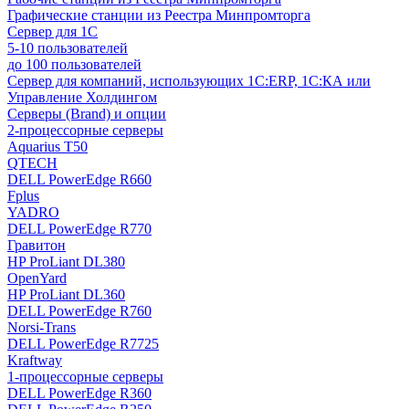
Графические станции из Реестра Минпромторга
Сервер для 1С
5-10 пользователей
до 100 пользователей
Сервер для компаний, использующих 1C:ERP, 1С:КА или
Управление Холдингом
Серверы (Brand) и опции
2-процессорные серверы
Aquarius T50
QTECH
DELL PowerEdge R660
Fplus
YADRO
DELL PowerEdge R770
Гравитон
HP ProLiant DL380
OpenYard
HP ProLiant DL360
DELL PowerEdge R760
Norsi-Trans
DELL PowerEdge R7725
Kraftway
1-процессорные серверы
DELL PowerEdge R360