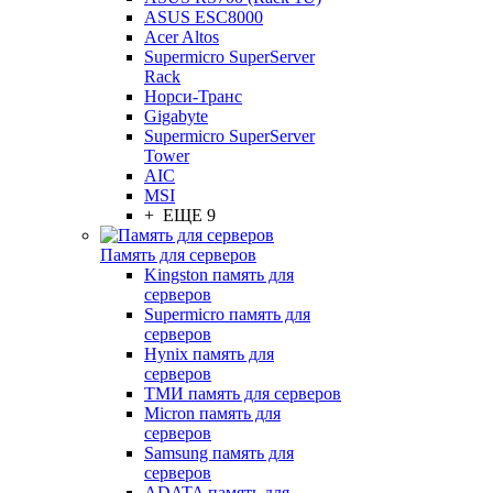
ASUS ESC8000
Acer Altos
Supermicro SuperServer
Rack
Норси-Транс
Gigabyte
Supermicro SuperServer
Tower
AIC
MSI
+ ЕЩЕ 9
Память для серверов
Kingston память для
серверов
Supermicro память для
серверов
Hynix память для
серверов
ТМИ память для серверов
Micron память для
серверов
Samsung память для
серверов
ADATA память для