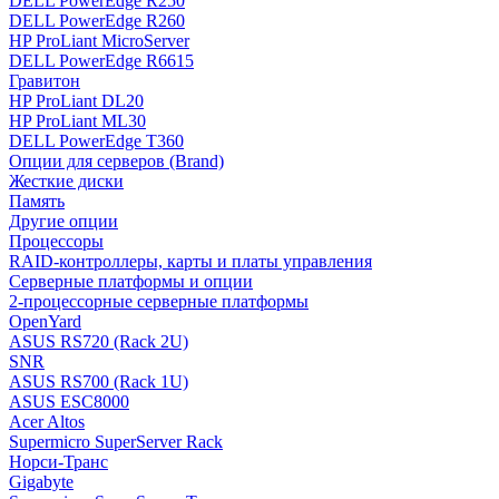
DELL PowerEdge R250
DELL PowerEdge R260
HP ProLiant MicroServer
DELL PowerEdge R6615
Гравитон
HP ProLiant DL20
HP ProLiant ML30
DELL PowerEdge T360
Опции для серверов (Brand)
Жесткие диски
Память
Другие опции
Процессоры
RAID-контроллеры, карты и платы управления
Серверные платформы и опции
2-процессорные серверные платформы
OpenYard
ASUS RS720 (Rack 2U)
SNR
ASUS RS700 (Rack 1U)
ASUS ESC8000
Acer Altos
Supermicro SuperServer Rack
Норси-Транс
Gigabyte