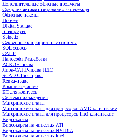
Дополнительные офисные продукты
Средства автоматизированного перевода
Офисные пакеты
Прочее
Digital Signage
Smartplayer
Spinetix
Серверные операционные системы
SQL сервер
САПР
Нанософт Разработка
АСКОН-права
Лира-САПР-права НДС
SCAD Office права
Renga-права
Комплектующие
БП для корпусов
Системы охлаждения
Материнские платы
Материнские платы для процесоров AMD клиентские
Материнские платы для процесоров Intel клиентские
Видеокарты
Видеокарты на чипсетах ATI
Видеокарты на чипсетах NVIDIA
Видеокарты на чипсетах Intel