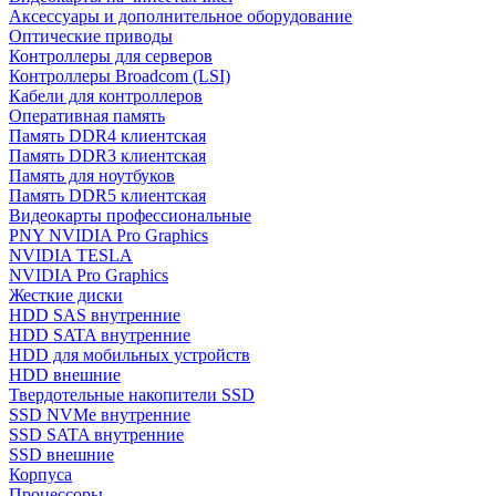
Аксессуары и дополнительное оборудование
Оптические приводы
Контроллеры для серверов
Контроллеры Broadcom (LSI)
Кабели для контроллеров
Оперативная память
Память DDR4 клиентская
Память DDR3 клиентская
Память для ноутбуков
Память DDR5 клиентская
Видеокарты профессиональные
PNY NVIDIA Pro Graphics
NVIDIA TESLA
NVIDIA Pro Graphics
Жесткие диски
HDD SAS внутренние
HDD SATA внутренние
HDD для мобильных устройств
HDD внешние
Твердотельные накопители SSD
SSD NVMe внутренние
SSD SATA внутренние
SSD внешние
Корпуса
Процессоры