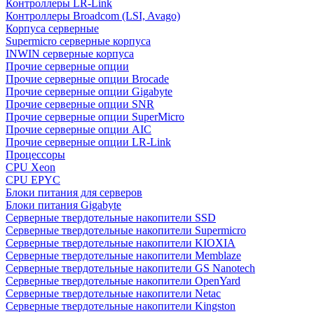
Контроллеры LR-Link
Контроллеры Broadcom (LSI, Avago)
Корпуса серверные
Supermicro серверные корпуса
INWIN серверные корпуса
Прочие серверные опции
Прочие серверные опции Brocade
Прочие серверные опции Gigabyte
Прочие серверные опции SNR
Прочие серверные опции SuperMicro
Прочие серверные опции AIC
Прочие серверные опции LR-Link
Процессоры
CPU Xeon
CPU EPYC
Блоки питания для серверов
Блоки питания Gigabyte
Серверные твердотельные накопители SSD
Cерверные твердотельные накопители Supermicro
Cерверные твердотельные накопители KIOXIA
Cерверные твердотельные накопители Memblaze
Cерверные твердотельные накопители GS Nanotech
Серверные твердотельные накопители OpenYard
Серверные твердотельные накопители Netac
Cерверные твердотельные накопители Kingston