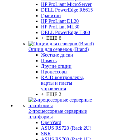
HP ProLiant MicroServer
DELL PowerEdge R6615
Гравитон
HP ProLiant DL20
HP ProLiant ML30
DELL PowerEdge T360
+ ЕЩЕ 6
Опции для серверов (Brand)
Жесткие диски
Память
Другие опции
Процессоры
RAID-контроллеры,
карты и платы
управления
+ ЕЩЕ 2
2-процессорные серверные
платформы
OpenYard
ASUS RS720 (Rack 2U)
SNR
ASUS RS700 (Rack 1U)