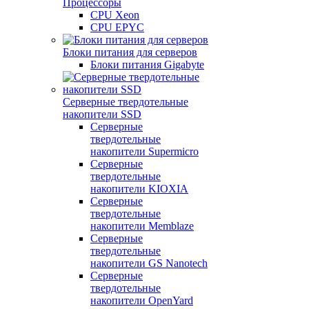
Процессоры
CPU Xeon
CPU EPYC
Блоки питания для серверов
Блоки питания Gigabyte
Серверные твердотельные
накопители SSD
Cерверные
твердотельные
накопители Supermicro
Cерверные
твердотельные
накопители KIOXIA
Cерверные
твердотельные
накопители Memblaze
Cерверные
твердотельные
накопители GS Nanotech
Серверные
твердотельные
накопители OpenYard