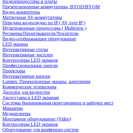
Видеопроцессоры и платы
Презентационные коммутаторы, BYOD/BYOM
Видео конвертеры
Матричные AV-коммутаторы
Передача видео/аудио по IP ( AV over IP )
Мультиоконные процессоры ( Multiview )
Ресиверы/Проигрыватели/Усилители
Видео-отображающее оборудование
LED экраны
Интерактивные столы
Интерактивные дисплеи
Контроллеры LED экранов
Профессиональные панели
Проекторы
Интерактивные киоски
Lumien: Проекционные экраны, крепления
Коммерческие телевизоры
Дисплеи для видеостен
Аксессуары к LED экранам
Системы бронирования переговорных и рабочих мест
Микшеры
Медиаплееры
Монтажное оборудование (Video)
Контроллеры LED экранов
Оборудование для конференц-систем