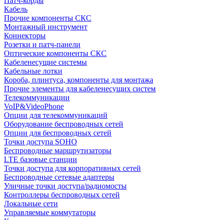
Патч-корды
Кабель
Прочие компоненты СКС
Монтажный инструмент
Коннекторы
Розетки и патч-панели
Оптические компоненты СКС
Кабеленесущие системы
Кабельные лотки
Короба, плинтуса, компоненты для монтажа
Прочие элементы для кабеленесущих систем
Телекоммуникации
VoIP&VideoPhone
Опции для телекоммуникаций
Оборудование беспроводных сетей
Опции для беспроводных сетей
Точки доступа SOHO
Беспроводные маршрутизаторы
LTE базовые станции
Точки доступа для корпоративных сетей
Беспроводные сетевые адаптеры
Уличные точки доступа/радиомосты
Контроллеры беспроводных сетей
Локальные сети
Управляемые коммутаторы