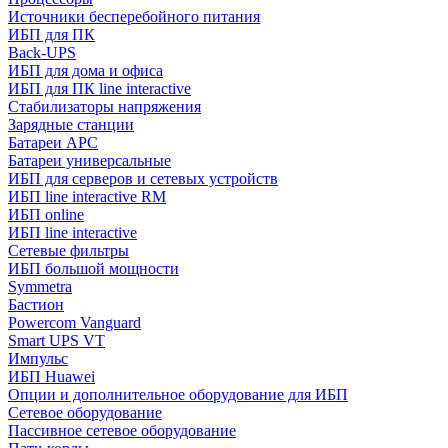
Источники бесперебойного питания
ИБП для ПК
Back-UPS
ИБП для дома и офиса
ИБП для ПК linе interactive
Стабилизаторы напряжения
Зарядные станции
Батареи APC
Батареи универсальные
ИБП для серверов и сетевых устройств
ИБП line interactive RM
ИБП online
ИБП linе interactive
Сетевые фильтры
ИБП большой мощности
Symmetra
Бастион
Powercom Vanguard
Smart UPS VT
Импульс
ИБП Huawei
Опции и дополнительное оборудование для ИБП
Сетевое оборудование
Пассивное сетевое оборудование