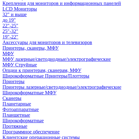
Крепления для мониторов и информационных панелей
LCD Мониторы
32" и выше
до 19"
22"-25"
25"-32"
19"-22"
Аксессуары для мониторов и телевизоров
Принтеры, сканеры, МФУ
МФУ
МФУ лазерные/светодиодные/электрографические
МФУ Струйные
Опции к принтерам, сканерам, МФУ
Широкоформатные Принтеры/Плоттеры
Принтеры
Принтеры лазерные/светодиодные/электрографические
Широкоформатные МФУ
Сканеры
Планетарные
Фотоаппаратные
Планшетные
Широкоформатные
Протяжные
Программное обеспечение
Клиентские операционные системы