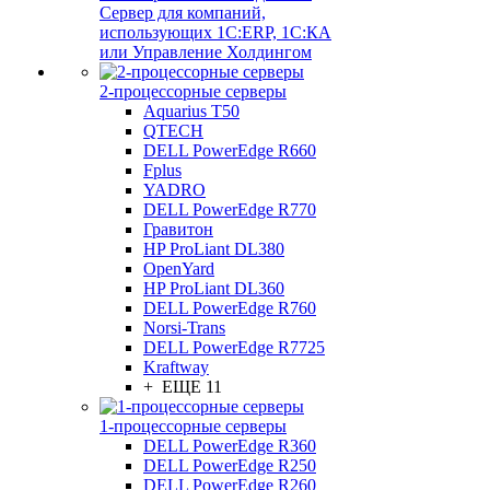
Сервер для компаний,
использующих 1C:ERP, 1С:КА
или Управление Холдингом
2-процессорные серверы
Aquarius T50
QTECH
DELL PowerEdge R660
Fplus
YADRO
DELL PowerEdge R770
Гравитон
HP ProLiant DL380
OpenYard
HP ProLiant DL360
DELL PowerEdge R760
Norsi-Trans
DELL PowerEdge R7725
Kraftway
+ ЕЩЕ 11
1-процессорные серверы
DELL PowerEdge R360
DELL PowerEdge R250
DELL PowerEdge R260