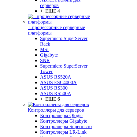
серверов
+ ЕЩЕ 4
1-процессорные серверные
платформы
Supermicro SuperServer
Rack
MSI
Gigabyte
SNR
Supermicro SuperServer
Tower
ASUS RS520A
ASUS ESC4000A
ASUS RS300
ASUS RS500A
+ ЕЩЕ 6
Контроллеры для серверов
Контроллеры Qlogic
Контроллеры Gigabyte
Контроллеры Supermicro
Контроллеры LR-Link