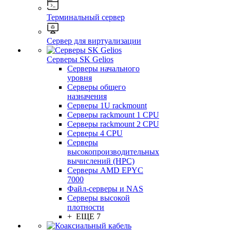
Терминальный сервер
Сервер для виртуализации
Серверы SK Gelios
Серверы начального
уровня
Серверы общего
назначения
Серверы 1U rackmount
Серверы rackmount 1 CPU
Серверы rackmount 2 CPU
Серверы 4 CPU
Серверы
высокопроизводительных
вычислений (HPC)
Серверы AMD EPYC
7000
Файл-серверы и NAS
Серверы высокой
плотности
+ ЕЩЕ 7