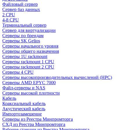
Файловый сервер
Сервер баз данных
2 CPU
4-8 CPU
Терминальный сервер
Сервер для виртуализации
Серверы по брендам
Серверы SK Gelios
Серверы начального уровня
Серверы общего назначения
Серверы 1U rackmount
Серверы rackmount 1 CPU
Серверы rackmount 2 CPU
Серверы 4 CPU
Серверы высокопроизводительных вычислений (HPC)
Серверы AMD EPYC 7000
Файл-серверы и NAS
Серверы высокой плотности
Кабель
Коаксиальный кабель
Акустический кабель
Импортозамещение
Серверы из Реестра Минпромторга
СХД из Реестра Минпромторга
Рабочие станции из Реестра Минпромторга