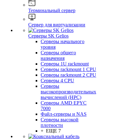
Терминальный сервер
Сервер для виртуализации
Серверы SK Gelios
Серверы начального
уровня
Серверы общего
назначения
Серверы 1U rackmount
Серверы rackmount 1 CPU
Серверы rackmount 2 CPU
Серверы 4 CPU
Серверы
высокопроизводительных
вычислений (HPC)
Серверы AMD EPYC
7000
Файл-серверы и NAS
Серверы высокой
плотности
+ ЕЩЕ 7