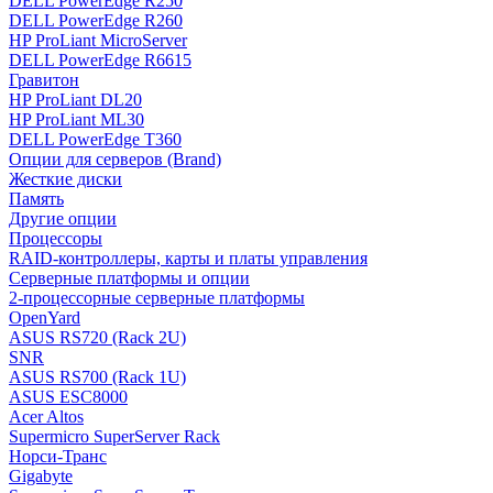
DELL PowerEdge R250
DELL PowerEdge R260
HP ProLiant MicroServer
DELL PowerEdge R6615
Гравитон
HP ProLiant DL20
HP ProLiant ML30
DELL PowerEdge T360
Опции для серверов (Brand)
Жесткие диски
Память
Другие опции
Процессоры
RAID-контроллеры, карты и платы управления
Серверные платформы и опции
2-процессорные серверные платформы
OpenYard
ASUS RS720 (Rack 2U)
SNR
ASUS RS700 (Rack 1U)
ASUS ESC8000
Acer Altos
Supermicro SuperServer Rack
Норси-Транс
Gigabyte