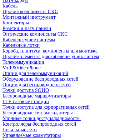
Патч-корды
Кабель
Прочие компоненты СКС
Монтажный инструмент
Коннекторы
Розетки и патч-панели
Оптические компоненты СКС
Кабеленесущие системы
Кабельные лотки
Короба, плинтуса, компоненты для монтажа
Прочие элементы для кабеленесущих систем
Телекоммуникации
VoIP&VideoPhone
Опции для телекоммуникаций
Оборудование беспроводных сетей
Опции для беспроводных сетей
Точки доступа SOHO
Беспроводные маршрутизаторы
LTE базовые станции
Точки доступа для корпоративных сетей
Беспроводные сетевые адаптеры
Уличные точки доступа/радиомосты
Контроллеры беспроводных сетей
Локальные сети
Управляемые коммутаторы