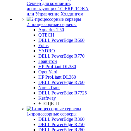
Сервер для компаний,
использующих 1C:ERP, 1С:КА
или Управление Холдингом
2-процессорные серверы
Aquarius T50
QTECH
DELL PowerEdge R660
Fplus
YADRO
DELL PowerEdge R770
Гравитон
HP ProLiant DL380
OpenYard
HP ProLiant DL360
DELL PowerEdge R760
Norsi-Trans
DELL PowerEdge R7725
Kraftway
+ ЕЩЕ 11
1-процессорные серверы
DELL PowerEdge R360
DELL PowerEdge R250
DELL PowerEdge R260