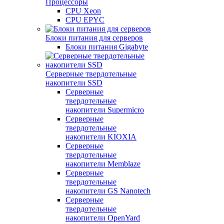
Процессоры
CPU Xeon
CPU EPYC
Блоки питания для серверов
Блоки питания Gigabyte
Серверные твердотельные
накопители SSD
Cерверные
твердотельные
накопители Supermicro
Cерверные
твердотельные
накопители KIOXIA
Cерверные
твердотельные
накопители Memblaze
Cерверные
твердотельные
накопители GS Nanotech
Серверные
твердотельные
накопители OpenYard