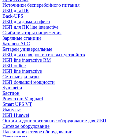
Источники бесперебойного питания
ИБП для ПК
Back-UPS
ИБП для дома и офиса
ИБП для ПК linе interactive
Стабилизаторы напряжения
Зарядные станции
Батареи APC
Батареи универсальные
ИБП для серверов и сетевых устройств
ИБП line interactive RM
ИБП online
ИБП linе interactive
Сетевые фильтры
ИБП большой мощности
Symmetra
Бастион
Powercom Vanguard
Smart UPS VT
Импульс
ИБП Huawei
Опции и дополнительное оборудование для ИБП
Сетевое оборудование
Пассивное сетевое оборудование