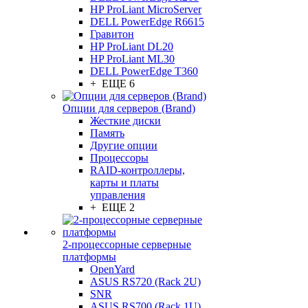
HP ProLiant MicroServer
DELL PowerEdge R6615
Гравитон
HP ProLiant DL20
HP ProLiant ML30
DELL PowerEdge T360
+ ЕЩЕ 6
Опции для серверов (Brand)
Жесткие диски
Память
Другие опции
Процессоры
RAID-контроллеры,
карты и платы
управления
+ ЕЩЕ 2
2-процессорные серверные
платформы
OpenYard
ASUS RS720 (Rack 2U)
SNR
ASUS RS700 (Rack 1U)