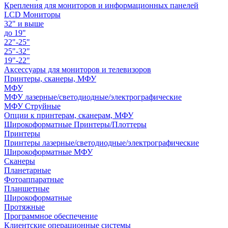
Крепления для мониторов и информационных панелей
LCD Мониторы
32" и выше
до 19"
22"-25"
25"-32"
19"-22"
Аксессуары для мониторов и телевизоров
Принтеры, сканеры, МФУ
МФУ
МФУ лазерные/светодиодные/электрографические
МФУ Струйные
Опции к принтерам, сканерам, МФУ
Широкоформатные Принтеры/Плоттеры
Принтеры
Принтеры лазерные/светодиодные/электрографические
Широкоформатные МФУ
Сканеры
Планетарные
Фотоаппаратные
Планшетные
Широкоформатные
Протяжные
Программное обеспечение
Клиентские операционные системы