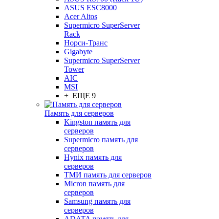
ASUS ESC8000
Acer Altos
Supermicro SuperServer
Rack
Норси-Транс
Gigabyte
Supermicro SuperServer
Tower
AIC
MSI
+ ЕЩЕ 9
Память для серверов
Kingston память для
серверов
Supermicro память для
серверов
Hynix память для
серверов
ТМИ память для серверов
Micron память для
серверов
Samsung память для
серверов
ADATA память для