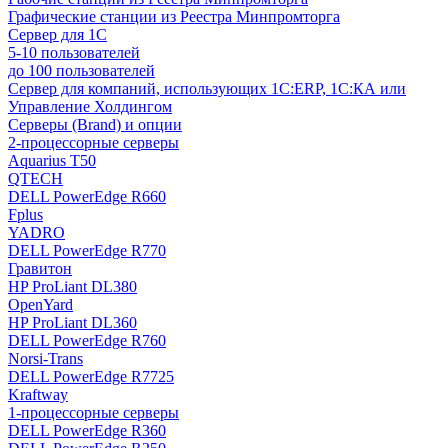
Графические станции из Реестра Минпромторга
Сервер для 1С
5-10 пользователей
до 100 пользователей
Сервер для компаний, использующих 1C:ERP, 1С:КА или
Управление Холдингом
Серверы (Brand) и опции
2-процессорные серверы
Aquarius T50
QTECH
DELL PowerEdge R660
Fplus
YADRO
DELL PowerEdge R770
Гравитон
HP ProLiant DL380
OpenYard
HP ProLiant DL360
DELL PowerEdge R760
Norsi-Trans
DELL PowerEdge R7725
Kraftway
1-процессорные серверы
DELL PowerEdge R360