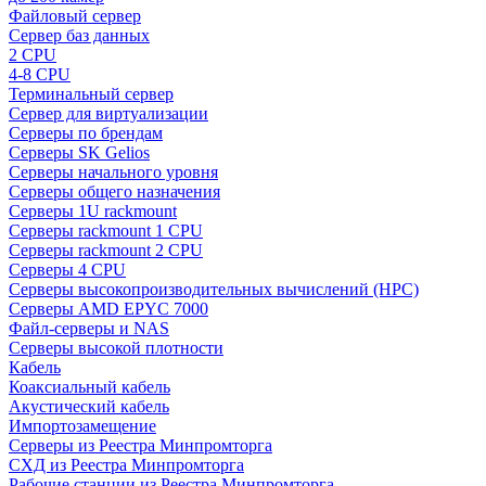
Файловый сервер
Сервер баз данных
2 CPU
4-8 CPU
Терминальный сервер
Сервер для виртуализации
Серверы по брендам
Серверы SK Gelios
Серверы начального уровня
Серверы общего назначения
Серверы 1U rackmount
Серверы rackmount 1 CPU
Серверы rackmount 2 CPU
Серверы 4 CPU
Серверы высокопроизводительных вычислений (HPC)
Серверы AMD EPYC 7000
Файл-серверы и NAS
Серверы высокой плотности
Кабель
Коаксиальный кабель
Акустический кабель
Импортозамещение
Серверы из Реестра Минпромторга
СХД из Реестра Минпромторга
Рабочие станции из Реестра Минпромторга