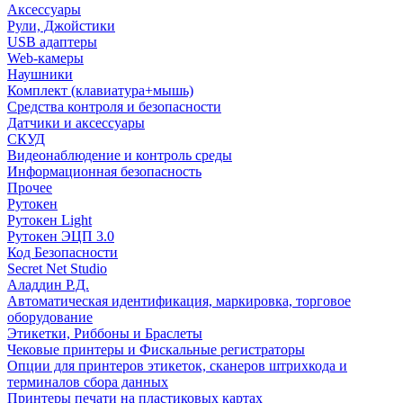
Аксессуары
Рули, Джойстики
USB адаптеры
Web-камеры
Наушники
Комплект (клавиатура+мышь)
Средства контроля и безопасности
Датчики и аксессуары
СКУД
Видеонаблюдение и контроль среды
Информационная безопасность
Прочее
Рутокен
Рутокен Light
Рутокен ЭЦП 3.0
Код Безопасности
Secret Net Studio
Аладдин Р.Д.
Автоматическая идентификация, маркировка, торговое
оборудование
Этикетки, Риббоны и Браслеты
Чековые принтеры и Фискальные регистраторы
Опции для принтеров этикеток, сканеров штрихкода и
терминалов сбора данных
Принтеры печати на пластиковых картах