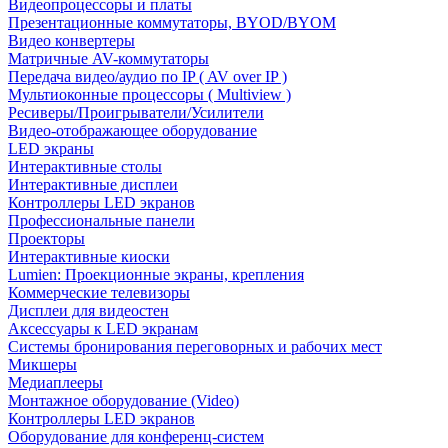
Видеопроцессоры и платы
Презентационные коммутаторы, BYOD/BYOM
Видео конвертеры
Матричные AV-коммутаторы
Передача видео/аудио по IP ( AV over IP )
Мультиоконные процессоры ( Multiview )
Ресиверы/Проигрыватели/Усилители
Видео-отображающее оборудование
LED экраны
Интерактивные столы
Интерактивные дисплеи
Контроллеры LED экранов
Профессиональные панели
Проекторы
Интерактивные киоски
Lumien: Проекционные экраны, крепления
Коммерческие телевизоры
Дисплеи для видеостен
Аксессуары к LED экранам
Системы бронирования переговорных и рабочих мест
Микшеры
Медиаплееры
Монтажное оборудование (Video)
Контроллеры LED экранов
Оборудование для конференц-систем