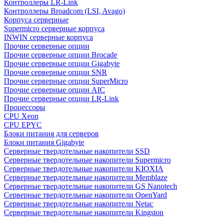
Контроллеры LR-Link
Контроллеры Broadcom (LSI, Avago)
Корпуса серверные
Supermicro серверные корпуса
INWIN серверные корпуса
Прочие серверные опции
Прочие серверные опции Brocade
Прочие серверные опции Gigabyte
Прочие серверные опции SNR
Прочие серверные опции SuperMicro
Прочие серверные опции AIC
Прочие серверные опции LR-Link
Процессоры
CPU Xeon
CPU EPYC
Блоки питания для серверов
Блоки питания Gigabyte
Серверные твердотельные накопители SSD
Cерверные твердотельные накопители Supermicro
Cерверные твердотельные накопители KIOXIA
Cерверные твердотельные накопители Memblaze
Cерверные твердотельные накопители GS Nanotech
Серверные твердотельные накопители OpenYard
Серверные твердотельные накопители Netac
Cерверные твердотельные накопители Kingston