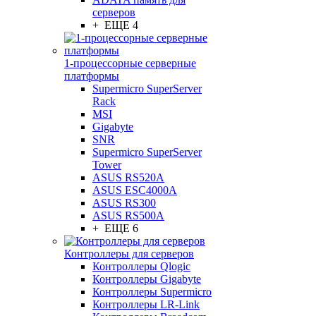
серверов
+ ЕЩЕ 4
1-процессорные серверные
платформы
Supermicro SuperServer
Rack
MSI
Gigabyte
SNR
Supermicro SuperServer
Tower
ASUS RS520A
ASUS ESC4000A
ASUS RS300
ASUS RS500A
+ ЕЩЕ 6
Контроллеры для серверов
Контроллеры Qlogic
Контроллеры Gigabyte
Контроллеры Supermicro
Контроллеры LR-Link