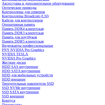
Аксессуары и дополнительное оборудование
Оптические приводы
Контроллеры для серверов
Контроллеры Broadcom (LSI)
Кабели для контроллеров
Оперативная память
Память DDR4 клиентская
Память DDR3 клиентская
Память для ноутбуков
Память DDR5 клиентская
Видеокарты профессиональные
PNY NVIDIA Pro Graphics
NVIDIA TESLA
NVIDIA Pro Graphics
Жесткие диски
HDD SAS внутренние
HDD SATA внутренние
HDD для мобильных устройств
HDD внешние
Твердотельные накопители SSD
SSD NVMe внутренние
SSD SATA внутренние
SSD внешние
Корпуса
Процессоры