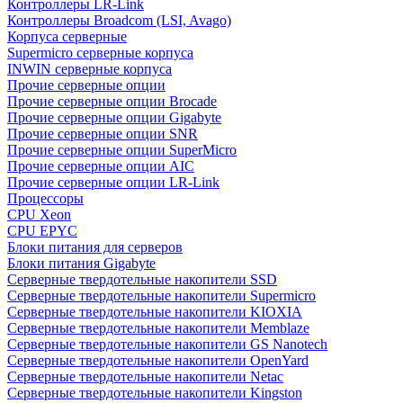
Контроллеры LR-Link
Контроллеры Broadcom (LSI, Avago)
Корпуса серверные
Supermicro серверные корпуса
INWIN серверные корпуса
Прочие серверные опции
Прочие серверные опции Brocade
Прочие серверные опции Gigabyte
Прочие серверные опции SNR
Прочие серверные опции SuperMicro
Прочие серверные опции AIC
Прочие серверные опции LR-Link
Процессоры
CPU Xeon
CPU EPYC
Блоки питания для серверов
Блоки питания Gigabyte
Серверные твердотельные накопители SSD
Cерверные твердотельные накопители Supermicro
Cерверные твердотельные накопители KIOXIA
Cерверные твердотельные накопители Memblaze
Cерверные твердотельные накопители GS Nanotech
Серверные твердотельные накопители OpenYard
Серверные твердотельные накопители Netac
Cерверные твердотельные накопители Kingston