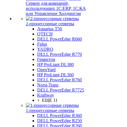
Сервер для компаний,
использующих 1C:ERP, 1С:КА
или Управление Холдингом
2-процессорные серверы
Aquarius T50
QTECH
DELL PowerEdge R660
Fplus
YADRO
DELL PowerEdge R770
Гравитон
HP ProLiant DL380
OpenYard
HP ProLiant DL360
DELL PowerEdge R760
Norsi-Trans
DELL PowerEdge R7725
Kraftway
+ ЕЩЕ 11
1-процессорные серверы
DELL PowerEdge R360
DELL PowerEdge R250
DELL PowerEdge R260