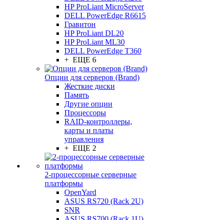
HP ProLiant MicroServer
DELL PowerEdge R6615
Гравитон
HP ProLiant DL20
HP ProLiant ML30
DELL PowerEdge T360
+ ЕЩЕ 6
Опции для серверов (Brand)
Жесткие диски
Память
Другие опции
Процессоры
RAID-контроллеры,
карты и платы
управления
+ ЕЩЕ 2
2-процессорные серверные
платформы
OpenYard
ASUS RS720 (Rack 2U)
SNR
ASUS RS700 (Rack 1U)