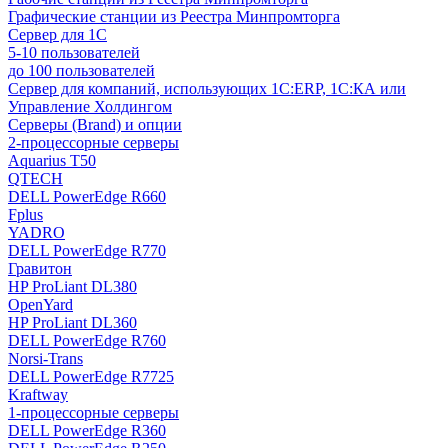
Графические станции из Реестра Минпромторга
Сервер для 1С
5-10 пользователей
до 100 пользователей
Сервер для компаний, использующих 1C:ERP, 1С:КА или
Управление Холдингом
Серверы (Brand) и опции
2-процессорные серверы
Aquarius T50
QTECH
DELL PowerEdge R660
Fplus
YADRO
DELL PowerEdge R770
Гравитон
HP ProLiant DL380
OpenYard
HP ProLiant DL360
DELL PowerEdge R760
Norsi-Trans
DELL PowerEdge R7725
Kraftway
1-процессорные серверы
DELL PowerEdge R360