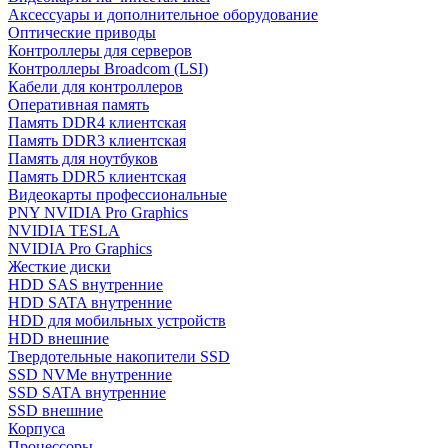
Аксессуары и дополнительное оборудование
Оптические приводы
Контроллеры для серверов
Контроллеры Broadcom (LSI)
Кабели для контроллеров
Оперативная память
Память DDR4 клиентская
Память DDR3 клиентская
Память для ноутбуков
Память DDR5 клиентская
Видеокарты профессиональные
PNY NVIDIA Pro Graphics
NVIDIA TESLA
NVIDIA Pro Graphics
Жесткие диски
HDD SAS внутренние
HDD SATA внутренние
HDD для мобильных устройств
HDD внешние
Твердотельные накопители SSD
SSD NVMe внутренние
SSD SATA внутренние
SSD внешние
Корпуса
Процессоры