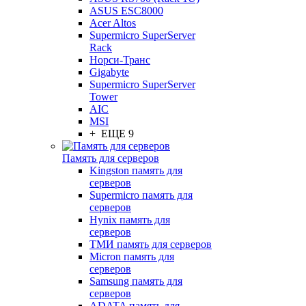
ASUS ESC8000
Acer Altos
Supermicro SuperServer
Rack
Норси-Транс
Gigabyte
Supermicro SuperServer
Tower
AIC
MSI
+ ЕЩЕ 9
Память для серверов
Kingston память для
серверов
Supermicro память для
серверов
Hynix память для
серверов
ТМИ память для серверов
Micron память для
серверов
Samsung память для
серверов
ADATA память для