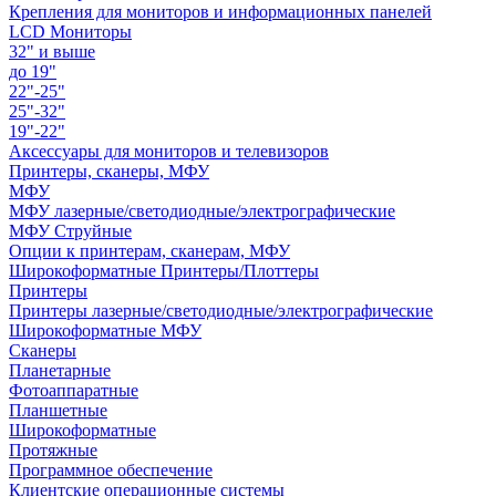
Крепления для мониторов и информационных панелей
LCD Мониторы
32" и выше
до 19"
22"-25"
25"-32"
19"-22"
Аксессуары для мониторов и телевизоров
Принтеры, сканеры, МФУ
МФУ
МФУ лазерные/светодиодные/электрографические
МФУ Струйные
Опции к принтерам, сканерам, МФУ
Широкоформатные Принтеры/Плоттеры
Принтеры
Принтеры лазерные/светодиодные/электрографические
Широкоформатные МФУ
Сканеры
Планетарные
Фотоаппаратные
Планшетные
Широкоформатные
Протяжные
Программное обеспечение
Клиентские операционные системы