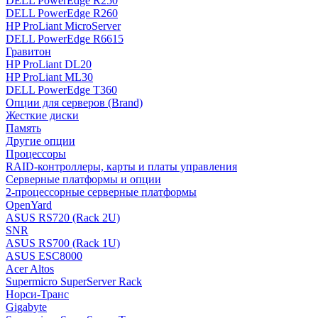
DELL PowerEdge R250
DELL PowerEdge R260
HP ProLiant MicroServer
DELL PowerEdge R6615
Гравитон
HP ProLiant DL20
HP ProLiant ML30
DELL PowerEdge T360
Опции для серверов (Brand)
Жесткие диски
Память
Другие опции
Процессоры
RAID-контроллеры, карты и платы управления
Серверные платформы и опции
2-процессорные серверные платформы
OpenYard
ASUS RS720 (Rack 2U)
SNR
ASUS RS700 (Rack 1U)
ASUS ESC8000
Acer Altos
Supermicro SuperServer Rack
Норси-Транс
Gigabyte