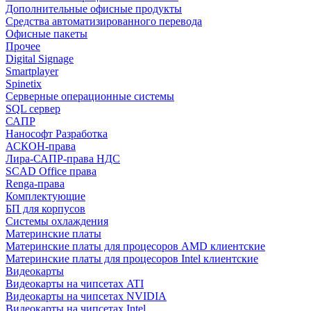
Дополнительные офисные продукты
Средства автоматизированного перевода
Офисные пакеты
Прочее
Digital Signage
Smartplayer
Spinetix
Серверные операционные системы
SQL сервер
САПР
Нанософт Разработка
АСКОН-права
Лира-САПР-права НДС
SCAD Office права
Renga-права
Комплектующие
БП для корпусов
Системы охлаждения
Материнские платы
Материнские платы для процесоров AMD клиентские
Материнские платы для процесоров Intel клиентские
Видеокарты
Видеокарты на чипсетах ATI
Видеокарты на чипсетах NVIDIA
Видеокарты на чипсетах Intel