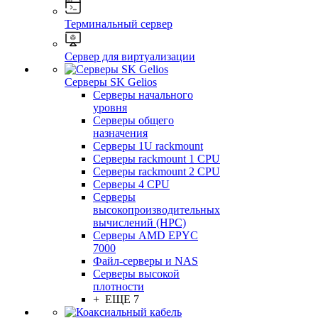
Терминальный сервер
Сервер для виртуализации
Серверы SK Gelios
Серверы начального
уровня
Серверы общего
назначения
Серверы 1U rackmount
Серверы rackmount 1 CPU
Серверы rackmount 2 CPU
Серверы 4 CPU
Серверы
высокопроизводительных
вычислений (HPC)
Серверы AMD EPYC
7000
Файл-серверы и NAS
Серверы высокой
плотности
+ ЕЩЕ 7