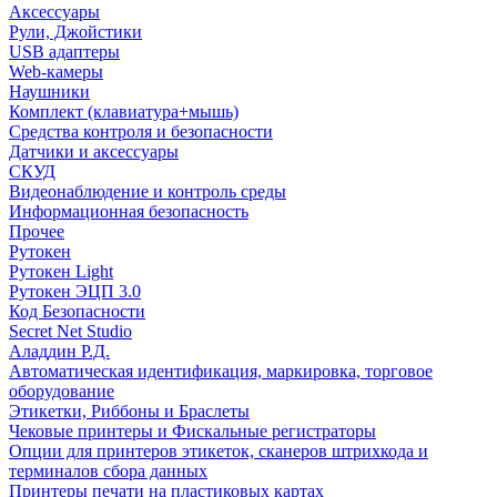
Аксессуары
Рули, Джойстики
USB адаптеры
Web-камеры
Наушники
Комплект (клавиатура+мышь)
Средства контроля и безопасности
Датчики и аксессуары
СКУД
Видеонаблюдение и контроль среды
Информационная безопасность
Прочее
Рутокен
Рутокен Light
Рутокен ЭЦП 3.0
Код Безопасности
Secret Net Studio
Аладдин Р.Д.
Автоматическая идентификация, маркировка, торговое
оборудование
Этикетки, Риббоны и Браслеты
Чековые принтеры и Фискальные регистраторы
Опции для принтеров этикеток, сканеров штрихкода и
терминалов сбора данных
Принтеры печати на пластиковых картах