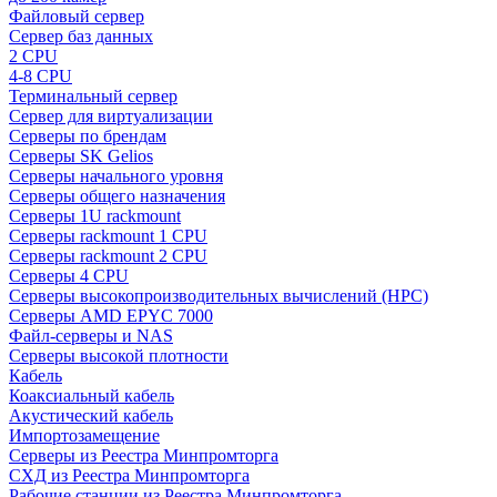
Файловый сервер
Сервер баз данных
2 CPU
4-8 CPU
Терминальный сервер
Сервер для виртуализации
Серверы по брендам
Серверы SK Gelios
Серверы начального уровня
Серверы общего назначения
Серверы 1U rackmount
Серверы rackmount 1 CPU
Серверы rackmount 2 CPU
Серверы 4 CPU
Серверы высокопроизводительных вычислений (HPC)
Серверы AMD EPYC 7000
Файл-серверы и NAS
Серверы высокой плотности
Кабель
Коаксиальный кабель
Акустический кабель
Импортозамещение
Серверы из Реестра Минпромторга
СХД из Реестра Минпромторга
Рабочие станции из Реестра Минпромторга