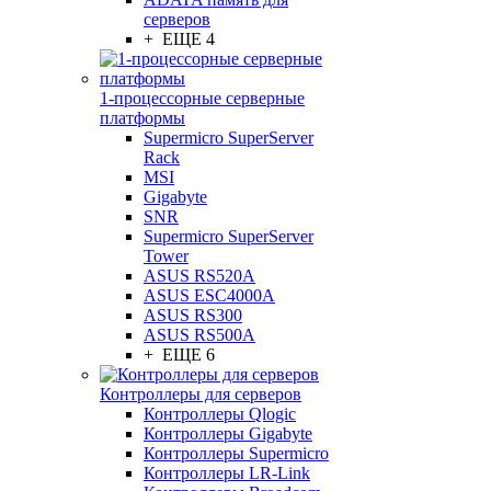
серверов
+ ЕЩЕ 4
1-процессорные серверные
платформы
Supermicro SuperServer
Rack
MSI
Gigabyte
SNR
Supermicro SuperServer
Tower
ASUS RS520A
ASUS ESC4000A
ASUS RS300
ASUS RS500A
+ ЕЩЕ 6
Контроллеры для серверов
Контроллеры Qlogic
Контроллеры Gigabyte
Контроллеры Supermicro
Контроллеры LR-Link