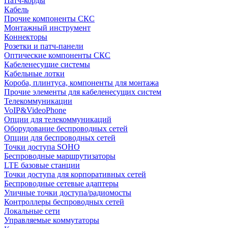
Патч-корды
Кабель
Прочие компоненты СКС
Монтажный инструмент
Коннекторы
Розетки и патч-панели
Оптические компоненты СКС
Кабеленесущие системы
Кабельные лотки
Короба, плинтуса, компоненты для монтажа
Прочие элементы для кабеленесущих систем
Телекоммуникации
VoIP&VideoPhone
Опции для телекоммуникаций
Оборудование беспроводных сетей
Опции для беспроводных сетей
Точки доступа SOHO
Беспроводные маршрутизаторы
LTE базовые станции
Точки доступа для корпоративных сетей
Беспроводные сетевые адаптеры
Уличные точки доступа/радиомосты
Контроллеры беспроводных сетей
Локальные сети
Управляемые коммутаторы