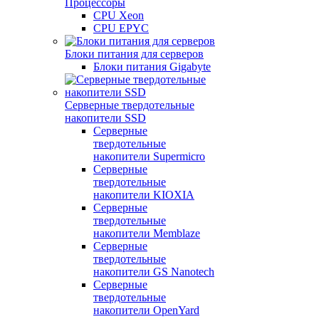
Процессоры
CPU Xeon
CPU EPYC
Блоки питания для серверов
Блоки питания Gigabyte
Серверные твердотельные
накопители SSD
Cерверные
твердотельные
накопители Supermicro
Cерверные
твердотельные
накопители KIOXIA
Cерверные
твердотельные
накопители Memblaze
Cерверные
твердотельные
накопители GS Nanotech
Серверные
твердотельные
накопители OpenYard