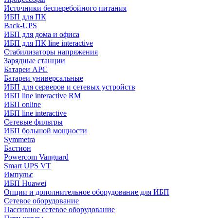
Источники бесперебойного питания
ИБП для ПК
Back-UPS
ИБП для дома и офиса
ИБП для ПК linе interactive
Стабилизаторы напряжения
Зарядные станции
Батареи APC
Батареи универсальные
ИБП для серверов и сетевых устройств
ИБП line interactive RM
ИБП online
ИБП linе interactive
Сетевые фильтры
ИБП большой мощности
Symmetra
Бастион
Powercom Vanguard
Smart UPS VT
Импульс
ИБП Huawei
Опции и дополнительное оборудование для ИБП
Сетевое оборудование
Пассивное сетевое оборудование