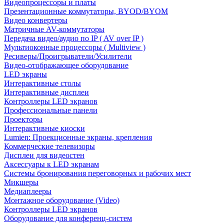
Видеопроцессоры и платы
Презентационные коммутаторы, BYOD/BYOM
Видео конвертеры
Матричные AV-коммутаторы
Передача видео/аудио по IP ( AV over IP )
Мультиоконные процессоры ( Multiview )
Ресиверы/Проигрыватели/Усилители
Видео-отображающее оборудование
LED экраны
Интерактивные столы
Интерактивные дисплеи
Контроллеры LED экранов
Профессиональные панели
Проекторы
Интерактивные киоски
Lumien: Проекционные экраны, крепления
Коммерческие телевизоры
Дисплеи для видеостен
Аксессуары к LED экранам
Системы бронирования переговорных и рабочих мест
Микшеры
Медиаплееры
Монтажное оборудование (Video)
Контроллеры LED экранов
Оборудование для конференц-систем