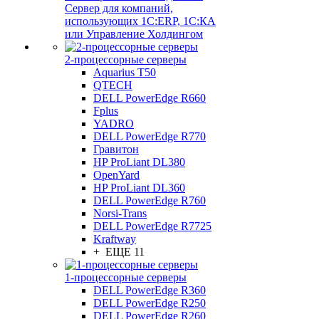
Сервер для компаний,
использующих 1C:ERP, 1С:КА
или Управление Холдингом
2-процессорные серверы
Aquarius T50
QTECH
DELL PowerEdge R660
Fplus
YADRO
DELL PowerEdge R770
Гравитон
HP ProLiant DL380
OpenYard
HP ProLiant DL360
DELL PowerEdge R760
Norsi-Trans
DELL PowerEdge R7725
Kraftway
+ ЕЩЕ 11
1-процессорные серверы
DELL PowerEdge R360
DELL PowerEdge R250
DELL PowerEdge R260