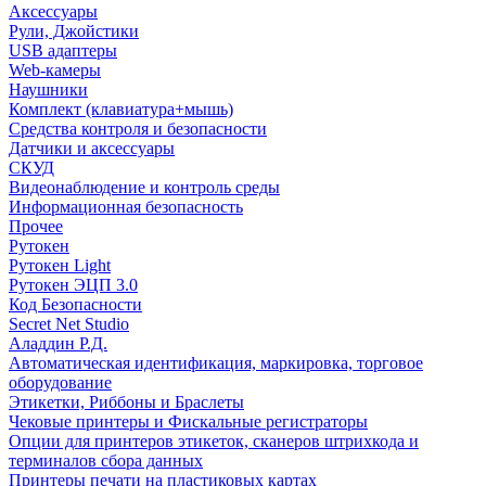
Аксессуары
Рули, Джойстики
USB адаптеры
Web-камеры
Наушники
Комплект (клавиатура+мышь)
Средства контроля и безопасности
Датчики и аксессуары
СКУД
Видеонаблюдение и контроль среды
Информационная безопасность
Прочее
Рутокен
Рутокен Light
Рутокен ЭЦП 3.0
Код Безопасности
Secret Net Studio
Аладдин Р.Д.
Автоматическая идентификация, маркировка, торговое
оборудование
Этикетки, Риббоны и Браслеты
Чековые принтеры и Фискальные регистраторы
Опции для принтеров этикеток, сканеров штрихкода и
терминалов сбора данных
Принтеры печати на пластиковых картах