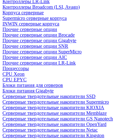
Контроллеры LR-Link
Контроллеры Broadcom (LSI, Avago)
Корпуса серверные
Supermicro серверные корпуса
INWIN серверные корпуса
Прочие серверные опции
Прочие серверные опции Brocade
Прочие серверные опции Gigabyte
Прочие серверные опции SNR
Прочие серверные опции SuperMicro
Прочие серверные опции AIC
Прочие серверные опции LR-Link
Процессоры
CPU Xeon
CPU EPYC
Блоки питания для серверов
Блоки питания Gigabyte
Серверные твердотельные накопители SSD
Cерверные твердотельные накопители Supermicro
Cерверные твердотельные накопители KIOXIA
Cерверные твердотельные накопители Memblaze
Cерверные твердотельные накопители GS Nanotech
Серверные твердотельные накопители OpenYard
Серверные твердотельные накопители Netac
Cерверные твердотельные накопители Kingston