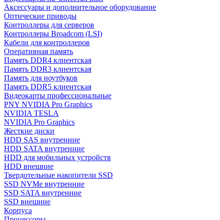
Аксессуары и дополнительное оборудование
Оптические приводы
Контроллеры для серверов
Контроллеры Broadcom (LSI)
Кабели для контроллеров
Оперативная память
Память DDR4 клиентская
Память DDR3 клиентская
Память для ноутбуков
Память DDR5 клиентская
Видеокарты профессиональные
PNY NVIDIA Pro Graphics
NVIDIA TESLA
NVIDIA Pro Graphics
Жесткие диски
HDD SAS внутренние
HDD SATA внутренние
HDD для мобильных устройств
HDD внешние
Твердотельные накопители SSD
SSD NVMe внутренние
SSD SATA внутренние
SSD внешние
Корпуса
Процессоры