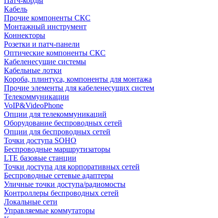
Патч-корды
Кабель
Прочие компоненты СКС
Монтажный инструмент
Коннекторы
Розетки и патч-панели
Оптические компоненты СКС
Кабеленесущие системы
Кабельные лотки
Короба, плинтуса, компоненты для монтажа
Прочие элементы для кабеленесущих систем
Телекоммуникации
VoIP&VideoPhone
Опции для телекоммуникаций
Оборудование беспроводных сетей
Опции для беспроводных сетей
Точки доступа SOHO
Беспроводные маршрутизаторы
LTE базовые станции
Точки доступа для корпоративных сетей
Беспроводные сетевые адаптеры
Уличные точки доступа/радиомосты
Контроллеры беспроводных сетей
Локальные сети
Управляемые коммутаторы