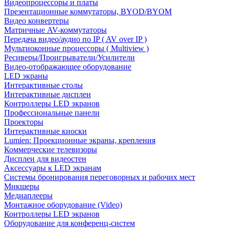
Видеопроцессоры и платы
Презентационные коммутаторы, BYOD/BYOM
Видео конвертеры
Матричные AV-коммутаторы
Передача видео/аудио по IP ( AV over IP )
Мультиоконные процессоры ( Multiview )
Ресиверы/Проигрыватели/Усилители
Видео-отображающее оборудование
LED экраны
Интерактивные столы
Интерактивные дисплеи
Контроллеры LED экранов
Профессиональные панели
Проекторы
Интерактивные киоски
Lumien: Проекционные экраны, крепления
Коммерческие телевизоры
Дисплеи для видеостен
Аксессуары к LED экранам
Системы бронирования переговорных и рабочих мест
Микшеры
Медиаплееры
Монтажное оборудование (Video)
Контроллеры LED экранов
Оборудование для конференц-систем