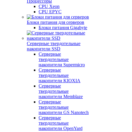
Процессоры
CPU Xeon
CPU EPYC
Блоки питания для серверов
Блоки питания Gigabyte
Серверные твердотельные
накопители SSD
Cерверные
твердотельные
накопители Supermicro
Cерверные
твердотельные
накопители KIOXIA
Cерверные
твердотельные
накопители Memblaze
Cерверные
твердотельные
накопители GS Nanotech
Серверные
твердотельные
накопители OpenYard