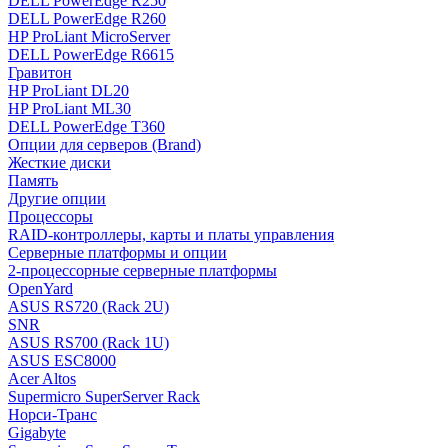
DELL PowerEdge R250
DELL PowerEdge R260
HP ProLiant MicroServer
DELL PowerEdge R6615
Гравитон
HP ProLiant DL20
HP ProLiant ML30
DELL PowerEdge T360
Опции для серверов (Brand)
Жесткие диски
Память
Другие опции
Процессоры
RAID-контроллеры, карты и платы управления
Серверные платформы и опции
2-процессорные серверные платформы
OpenYard
ASUS RS720 (Rack 2U)
SNR
ASUS RS700 (Rack 1U)
ASUS ESC8000
Acer Altos
Supermicro SuperServer Rack
Норси-Транс
Gigabyte