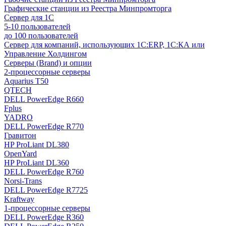
Графические станции из Реестра Минпромторга
Сервер для 1С
5-10 пользователей
до 100 пользователей
Сервер для компаний, использующих 1C:ERP, 1С:КА или
Управление Холдингом
Серверы (Brand) и опции
2-процессорные серверы
Aquarius T50
QTECH
DELL PowerEdge R660
Fplus
YADRO
DELL PowerEdge R770
Гравитон
HP ProLiant DL380
OpenYard
HP ProLiant DL360
DELL PowerEdge R760
Norsi-Trans
DELL PowerEdge R7725
Kraftway
1-процессорные серверы
DELL PowerEdge R360