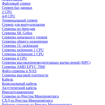
Файловый сервер
Сервер баз данных
2 CPU
4-8 CPU
Терминальный сервер
Сервер для виртуализации
Серверы по брендам
Серверы SK Gelios
Серверы начального уровня
Серверы общего назначения
Серверы 1U rackmount
Серверы rackmount 1 CPU
Серверы rackmount 2 CPU
Серверы 4 CPU
Серверы высокопроизводительных вычислений (HPC)
Серверы AMD EPYC 7000
Файл-серверы и NAS
Серверы высокой плотности
Кабель
Коаксиальный кабель
Акустический кабель
Импортозамещение
Серверы из Реестра Минпромторга
СХД из Реестра Минпромторга
Рабочие станции из Реестра Минпромторга