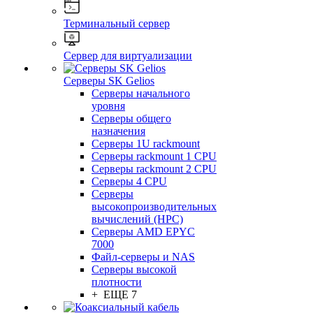
Терминальный сервер
Сервер для виртуализации
Серверы SK Gelios
Серверы начального
уровня
Серверы общего
назначения
Серверы 1U rackmount
Серверы rackmount 1 CPU
Серверы rackmount 2 CPU
Серверы 4 CPU
Серверы
высокопроизводительных
вычислений (HPC)
Серверы AMD EPYC
7000
Файл-серверы и NAS
Серверы высокой
плотности
+ ЕЩЕ 7