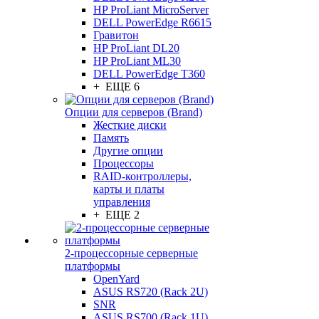
HP ProLiant MicroServer
DELL PowerEdge R6615
Гравитон
HP ProLiant DL20
HP ProLiant ML30
DELL PowerEdge T360
+ ЕЩЕ 6
Опции для серверов (Brand)
Жесткие диски
Память
Другие опции
Процессоры
RAID-контроллеры,
карты и платы
управления
+ ЕЩЕ 2
2-процессорные серверные
платформы
OpenYard
ASUS RS720 (Rack 2U)
SNR
ASUS RS700 (Rack 1U)