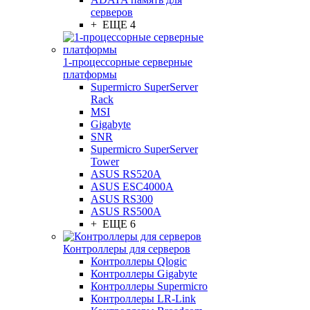
серверов
+ ЕЩЕ 4
1-процессорные серверные
платформы
Supermicro SuperServer
Rack
MSI
Gigabyte
SNR
Supermicro SuperServer
Tower
ASUS RS520A
ASUS ESC4000A
ASUS RS300
ASUS RS500A
+ ЕЩЕ 6
Контроллеры для серверов
Контроллеры Qlogic
Контроллеры Gigabyte
Контроллеры Supermicro
Контроллеры LR-Link