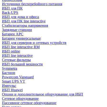
Источники бесперебойного питания
ИБП для ПК
Back-UPS
ИБП для дома и офиса
ИБП для ПК linе interactive
Стабилизаторы напряжения
Зарядные станции
Батареи APC
Батареи универсальные
ИБП для серверов и сетевых устройств
ИБП line interactive RM
ИБП online
ИБП linе interactive
Сетевые фильтры
ИБП большой мощности
Symmetra
Бастион
Powercom Vanguard
Smart UPS VT
Импульс
ИБП Huawei
Опции и дополнительное оборудование для ИБП
Сетевое оборудование
Пассивное сетевое оборудование