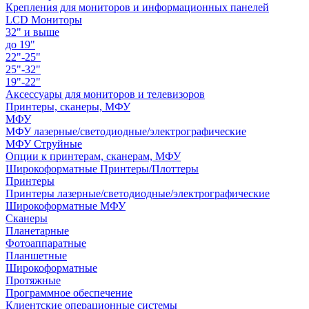
Крепления для мониторов и информационных панелей
LCD Мониторы
32" и выше
до 19"
22"-25"
25"-32"
19"-22"
Аксессуары для мониторов и телевизоров
Принтеры, сканеры, МФУ
МФУ
МФУ лазерные/светодиодные/электрографические
МФУ Струйные
Опции к принтерам, сканерам, МФУ
Широкоформатные Принтеры/Плоттеры
Принтеры
Принтеры лазерные/светодиодные/электрографические
Широкоформатные МФУ
Сканеры
Планетарные
Фотоаппаратные
Планшетные
Широкоформатные
Протяжные
Программное обеспечение
Клиентские операционные системы