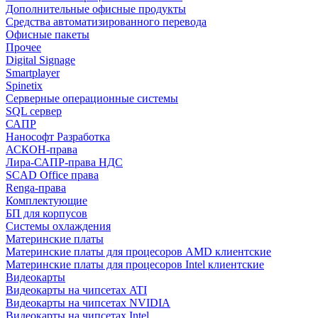
Дополнительные офисные продукты
Средства автоматизированного перевода
Офисные пакеты
Прочее
Digital Signage
Smartplayer
Spinetix
Серверные операционные системы
SQL сервер
САПР
Нанософт Разработка
АСКОН-права
Лира-САПР-права НДС
SCAD Office права
Renga-права
Комплектующие
БП для корпусов
Системы охлаждения
Материнские платы
Материнские платы для процесоров AMD клиентские
Материнские платы для процесоров Intel клиентские
Видеокарты
Видеокарты на чипсетах ATI
Видеокарты на чипсетах NVIDIA
Видеокарты на чипсетах Intel