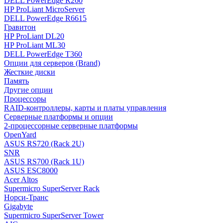
DELL PowerEdge R260
HP ProLiant MicroServer
DELL PowerEdge R6615
Гравитон
HP ProLiant DL20
HP ProLiant ML30
DELL PowerEdge T360
Опции для серверов (Brand)
Жесткие диски
Память
Другие опции
Процессоры
RAID-контроллеры, карты и платы управления
Серверные платформы и опции
2-процессорные серверные платформы
OpenYard
ASUS RS720 (Rack 2U)
SNR
ASUS RS700 (Rack 1U)
ASUS ESC8000
Acer Altos
Supermicro SuperServer Rack
Норси-Транс
Gigabyte
Supermicro SuperServer Tower