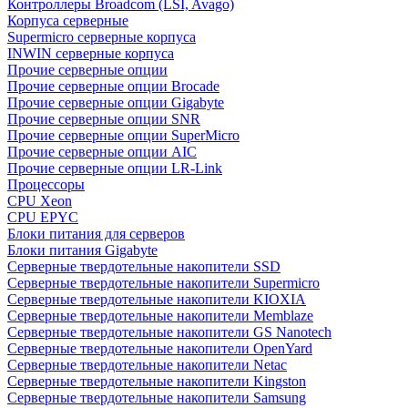
Контроллеры Broadcom (LSI, Avago)
Корпуса серверные
Supermicro серверные корпуса
INWIN серверные корпуса
Прочие серверные опции
Прочие серверные опции Brocade
Прочие серверные опции Gigabyte
Прочие серверные опции SNR
Прочие серверные опции SuperMicro
Прочие серверные опции AIC
Прочие серверные опции LR-Link
Процессоры
CPU Xeon
CPU EPYC
Блоки питания для серверов
Блоки питания Gigabyte
Серверные твердотельные накопители SSD
Cерверные твердотельные накопители Supermicro
Cерверные твердотельные накопители KIOXIA
Cерверные твердотельные накопители Memblaze
Cерверные твердотельные накопители GS Nanotech
Серверные твердотельные накопители OpenYard
Серверные твердотельные накопители Netac
Cерверные твердотельные накопители Kingston
Cерверные твердотельные накопители Samsung