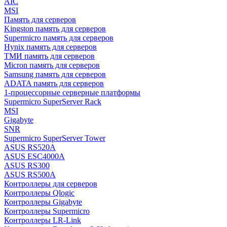
AIC
MSI
Память для серверов
Kingston память для серверов
Supermicro память для серверов
Hynix память для серверов
ТМИ память для серверов
Micron память для серверов
Samsung память для серверов
ADATA память для серверов
1-процессорные серверные платформы
Supermicro SuperServer Rack
MSI
Gigabyte
SNR
Supermicro SuperServer Tower
ASUS RS520A
ASUS ESC4000A
ASUS RS300
ASUS RS500A
Контроллеры для серверов
Контроллеры Qlogic
Контроллеры Gigabyte
Контроллеры Supermicro
Контроллеры LR-Link