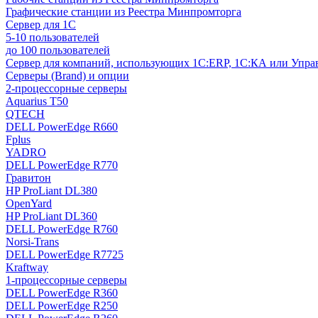
Графические станции из Реестра Минпромторга
Сервер для 1С
5-10 пользователей
до 100 пользователей
Сервер для компаний, использующих 1C:ERP, 1С:КА или Упр
Серверы (Brand) и опции
2-процессорные серверы
Aquarius T50
QTECH
DELL PowerEdge R660
Fplus
YADRO
DELL PowerEdge R770
Гравитон
HP ProLiant DL380
OpenYard
HP ProLiant DL360
DELL PowerEdge R760
Norsi-Trans
DELL PowerEdge R7725
Kraftway
1-процессорные серверы
DELL PowerEdge R360
DELL PowerEdge R250