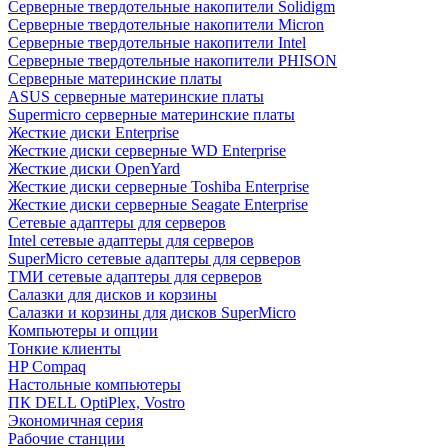
Cерверные твердотельные накопители Solidigm
Cерверные твердотельные накопители Micron
Cерверные твердотельные накопители Intel
Cерверные твердотельные накопители PHISON
Серверные материнские платы
ASUS серверные материнские платы
Supermicro серверные материнские платы
Жесткие диски Enterprise
Жесткие диски серверные WD Enterprise
Жесткие диски OpenYard
Жесткие диски серверные Toshiba Enterprise
Жесткие диски серверные Seagate Enterprise
Сетевые адаптеры для серверов
Intel сетевые адаптеры для серверов
SuperMicro сетевые адаптеры для серверов
ТМИ сетевые адаптеры для серверов
Салазки для дисков и корзины
Салазки и корзины для дисков SuperMicro
Компьютеры и опции
Тонкие клиенты
HP Compaq
Настольные компьютеры
ПК DELL OptiPlex, Vostro
Экономичная серия
Рабочие станции