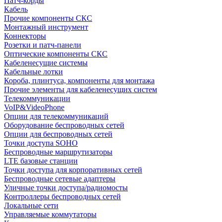
Патч-корды
Кабель
Прочие компоненты СКС
Монтажный инструмент
Коннекторы
Розетки и патч-панели
Оптические компоненты СКС
Кабеленесущие системы
Кабельные лотки
Короба, плинтуса, компоненты для монтажа
Прочие элементы для кабеленесущих систем
Телекоммуникации
VoIP&VideoPhone
Опции для телекоммуникаций
Оборудование беспроводных сетей
Опции для беспроводных сетей
Точки доступа SOHO
Беспроводные маршрутизаторы
LTE базовые станции
Точки доступа для корпоративных сетей
Беспроводные сетевые адаптеры
Уличные точки доступа/радиомосты
Контроллеры беспроводных сетей
Локальные сети
Управляемые коммутаторы