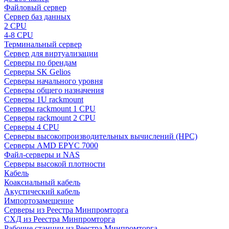
Файловый сервер
Сервер баз данных
2 CPU
4-8 CPU
Терминальный сервер
Сервер для виртуализации
Серверы по брендам
Серверы SK Gelios
Серверы начального уровня
Серверы общего назначения
Серверы 1U rackmount
Серверы rackmount 1 CPU
Серверы rackmount 2 CPU
Серверы 4 CPU
Серверы высокопроизводительных вычислений (HPC)
Серверы AMD EPYC 7000
Файл-серверы и NAS
Серверы высокой плотности
Кабель
Коаксиальный кабель
Акустический кабель
Импортозамещение
Серверы из Реестра Минпромторга
СХД из Реестра Минпромторга
Рабочие станции из Реестра Минпромторга