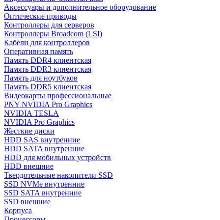
Аксессуары и дополнительное оборудование
Оптические приводы
Контроллеры для серверов
Контроллеры Broadcom (LSI)
Кабели для контроллеров
Оперативная память
Память DDR4 клиентская
Память DDR3 клиентская
Память для ноутбуков
Память DDR5 клиентская
Видеокарты профессиональные
PNY NVIDIA Pro Graphics
NVIDIA TESLA
NVIDIA Pro Graphics
Жесткие диски
HDD SAS внутренние
HDD SATA внутренние
HDD для мобильных устройств
HDD внешние
Твердотельные накопители SSD
SSD NVMe внутренние
SSD SATA внутренние
SSD внешние
Корпуса
Процессоры