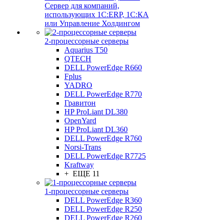
Сервер для компаний,
использующих 1C:ERP, 1С:КА
или Управление Холдингом
2-процессорные серверы
Aquarius T50
QTECH
DELL PowerEdge R660
Fplus
YADRO
DELL PowerEdge R770
Гравитон
HP ProLiant DL380
OpenYard
HP ProLiant DL360
DELL PowerEdge R760
Norsi-Trans
DELL PowerEdge R7725
Kraftway
+ ЕЩЕ 11
1-процессорные серверы
DELL PowerEdge R360
DELL PowerEdge R250
DELL PowerEdge R260