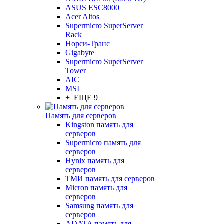
ASUS ESC8000
Acer Altos
Supermicro SuperServer
Rack
Норси-Транс
Gigabyte
Supermicro SuperServer
Tower
AIC
MSI
+ ЕЩЕ 9
Память для серверов
Kingston память для
серверов
Supermicro память для
серверов
Hynix память для
серверов
ТМИ память для серверов
Micron память для
серверов
Samsung память для
серверов
ADATA память для