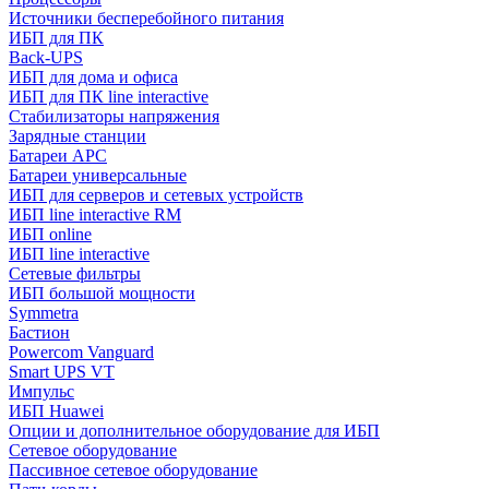
Источники бесперебойного питания
ИБП для ПК
Back-UPS
ИБП для дома и офиса
ИБП для ПК linе interactive
Стабилизаторы напряжения
Зарядные станции
Батареи APC
Батареи универсальные
ИБП для серверов и сетевых устройств
ИБП line interactive RM
ИБП online
ИБП linе interactive
Сетевые фильтры
ИБП большой мощности
Symmetra
Бастион
Powercom Vanguard
Smart UPS VT
Импульс
ИБП Huawei
Опции и дополнительное оборудование для ИБП
Сетевое оборудование
Пассивное сетевое оборудование