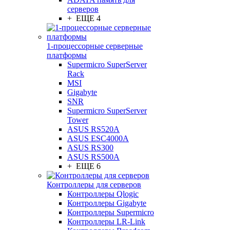
серверов
+ ЕЩЕ 4
1-процессорные серверные
платформы
Supermicro SuperServer
Rack
MSI
Gigabyte
SNR
Supermicro SuperServer
Tower
ASUS RS520A
ASUS ESC4000A
ASUS RS300
ASUS RS500A
+ ЕЩЕ 6
Контроллеры для серверов
Контроллеры Qlogic
Контроллеры Gigabyte
Контроллеры Supermicro
Контроллеры LR-Link