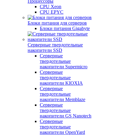
Процессоры
CPU Xeon
CPU EPYC
Блоки питания для серверов
Блоки питания Gigabyte
Серверные твердотельные
накопители SSD
Cерверные
твердотельные
накопители Supermicro
Cерверные
твердотельные
накопители KIOXIA
Cерверные
твердотельные
накопители Memblaze
Cерверные
твердотельные
накопители GS Nanotech
Серверные
твердотельные
накопители OpenYard