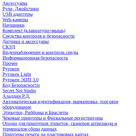
Аксессуары
Рули, Джойстики
USB адаптеры
Web-камеры
Наушники
Комплект (клавиатура+мышь)
Средства контроля и безопасности
Датчики и аксессуары
СКУД
Видеонаблюдение и контроль среды
Информационная безопасность
Прочее
Рутокен
Рутокен Light
Рутокен ЭЦП 3.0
Код Безопасности
Secret Net Studio
Аладдин Р.Д.
Автоматическая идентификация, маркировка, торговое
оборудование
Этикетки, Риббоны и Браслеты
Чековые принтеры и Фискальные регистраторы
Опции для принтеров этикеток, сканеров штрихкода и
терминалов сбора данных
Принтеры печати на пластиковых картах