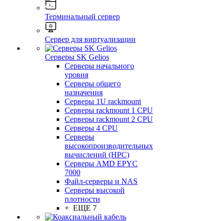
Терминальный сервер
Сервер для виртуализации
Серверы SK Gelios
Серверы начального
уровня
Серверы общего
назначения
Серверы 1U rackmount
Серверы rackmount 1 CPU
Серверы rackmount 2 CPU
Серверы 4 CPU
Серверы
высокопроизводительных
вычислений (HPC)
Серверы AMD EPYC
7000
Файл-серверы и NAS
Серверы высокой
плотности
+ ЕЩЕ 7