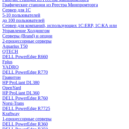
Графические станции из Реестра Минпромторга
Сервер для 1С
5-10 пользователей
до 100 пользователей
Сервер для компаний, использующих 1C:ERP, 1С:КА или
Управление Холдингом
Серверы (Brand) и опции
2-процессорные серверы
Aquarius T50
QTECH
DELL PowerEdge R660
Fplus
YADRO
DELL PowerEdge R770
Гравитон
HP ProLiant DL380
OpenYard
HP ProLiant DL360
DELL PowerEdge R760
Norsi-Trans
DELL PowerEdge R7725
Kraftway
1-процессорные серверы
DELL PowerEdge R360