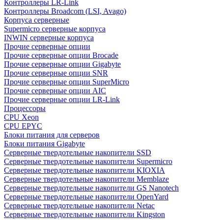
Контроллеры LR-Link
Контроллеры Broadcom (LSI, Avago)
Корпуса серверные
Supermicro серверные корпуса
INWIN серверные корпуса
Прочие серверные опции
Прочие серверные опции Brocade
Прочие серверные опции Gigabyte
Прочие серверные опции SNR
Прочие серверные опции SuperMicro
Прочие серверные опции AIC
Прочие серверные опции LR-Link
Процессоры
CPU Xeon
CPU EPYC
Блоки питания для серверов
Блоки питания Gigabyte
Серверные твердотельные накопители SSD
Cерверные твердотельные накопители Supermicro
Cерверные твердотельные накопители KIOXIA
Cерверные твердотельные накопители Memblaze
Cерверные твердотельные накопители GS Nanotech
Серверные твердотельные накопители OpenYard
Серверные твердотельные накопители Netac
Cерверные твердотельные накопители Kingston