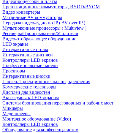
Видеопроцессоры и платы
Презентационные коммутаторы, BYOD/BYOM
Видео конвертеры
Матричные AV-коммутаторы
Передача видео/аудио по IP ( AV over IP )
Мультиоконные процессоры ( Multiview )
Ресиверы/Проигрыватели/Усилители
Видео-отображающее оборудование
LED экраны
Интерактивные столы
Интерактивные дисплеи
Контроллеры LED экранов
Профессиональные панели
Проекторы
Интерактивные киоски
Lumien: Проекционные экраны, крепления
Коммерческие телевизоры
Дисплеи для видеостен
Аксессуары к LED экранам
Системы бронирования переговорных и рабочих мест
Микшеры
Медиаплееры
Монтажное оборудование (Video)
Контроллеры LED экранов
Оборудование для конференц-систем