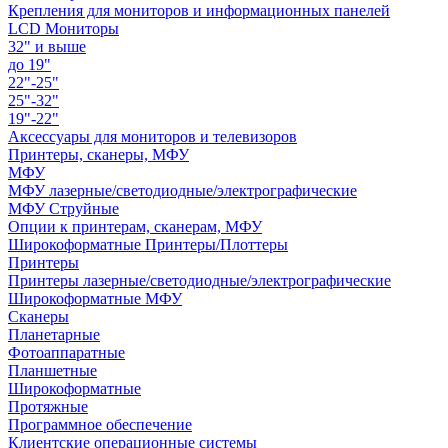
Крепления для мониторов и информационных панелей
LCD Мониторы
32" и выше
до 19"
22"-25"
25"-32"
19"-22"
Аксессуары для мониторов и телевизоров
Принтеры, сканеры, МФУ
МФУ
МФУ лазерные/светодиодные/электрографические
МФУ Струйные
Опции к принтерам, сканерам, МФУ
Широкоформатные Принтеры/Плоттеры
Принтеры
Принтеры лазерные/светодиодные/электрографические
Широкоформатные МФУ
Сканеры
Планетарные
Фотоаппаратные
Планшетные
Широкоформатные
Протяжные
Программное обеспечение
Клиентские операционные системы