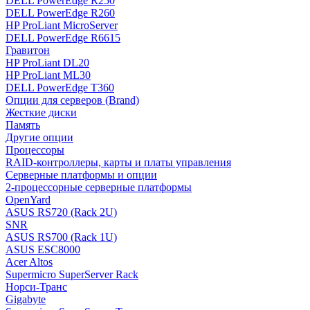
DELL PowerEdge R250
DELL PowerEdge R260
HP ProLiant MicroServer
DELL PowerEdge R6615
Гравитон
HP ProLiant DL20
HP ProLiant ML30
DELL PowerEdge T360
Опции для серверов (Brand)
Жесткие диски
Память
Другие опции
Процессоры
RAID-контроллеры, карты и платы управления
Серверные платформы и опции
2-процессорные серверные платформы
OpenYard
ASUS RS720 (Rack 2U)
SNR
ASUS RS700 (Rack 1U)
ASUS ESC8000
Acer Altos
Supermicro SuperServer Rack
Норси-Транс
Gigabyte