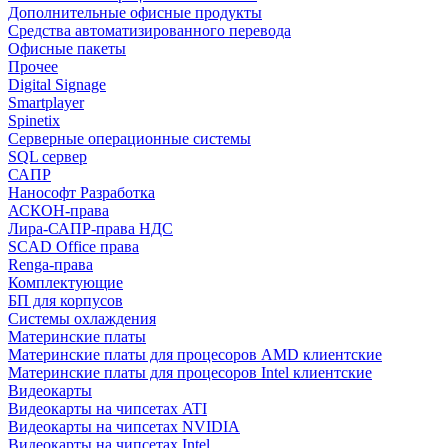
Дополнительные офисные продукты
Средства автоматизированного перевода
Офисные пакеты
Прочее
Digital Signage
Smartplayer
Spinetix
Серверные операционные системы
SQL сервер
САПР
Нанософт Разработка
АСКОН-права
Лира-САПР-права НДС
SCAD Office права
Renga-права
Комплектующие
БП для корпусов
Системы охлаждения
Материнские платы
Материнские платы для процесоров AMD клиентские
Материнские платы для процесоров Intel клиентские
Видеокарты
Видеокарты на чипсетах ATI
Видеокарты на чипсетах NVIDIA
Видеокарты на чипсетах Intel