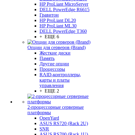
HP ProLiant MicroServer
DELL PowerEdge R6615
Гравитон
HP ProLiant DL20
HP ProLiant ML30
DELL PowerEdge T360
+ ЕЩЕ 6
Опции для серверов (Brand)
Жесткие диски
Память
Другие опции
Процессоры
RAID-контроллеры,
карты и платы
управления
+ ЕЩЕ 2
2-процессорные серверные
платформы
OpenYard
ASUS RS720 (Rack 2U)
SNR
ASUS RS700 (Rack 1U)