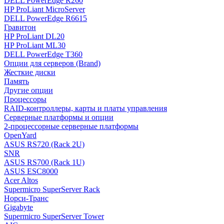
DELL PowerEdge R260
HP ProLiant MicroServer
DELL PowerEdge R6615
Гравитон
HP ProLiant DL20
HP ProLiant ML30
DELL PowerEdge T360
Опции для серверов (Brand)
Жесткие диски
Память
Другие опции
Процессоры
RAID-контроллеры, карты и платы управления
Серверные платформы и опции
2-процессорные серверные платформы
OpenYard
ASUS RS720 (Rack 2U)
SNR
ASUS RS700 (Rack 1U)
ASUS ESC8000
Acer Altos
Supermicro SuperServer Rack
Норси-Транс
Gigabyte
Supermicro SuperServer Tower