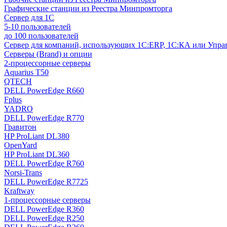
Графические станции из Реестра Минпромторга
Сервер для 1С
5-10 пользователей
до 100 пользователей
Сервер для компаний, использующих 1C:ERP, 1С:КА или Упр
Серверы (Brand) и опции
2-процессорные серверы
Aquarius T50
QTECH
DELL PowerEdge R660
Fplus
YADRO
DELL PowerEdge R770
Гравитон
HP ProLiant DL380
OpenYard
HP ProLiant DL360
DELL PowerEdge R760
Norsi-Trans
DELL PowerEdge R7725
Kraftway
1-процессорные серверы
DELL PowerEdge R360
DELL PowerEdge R250