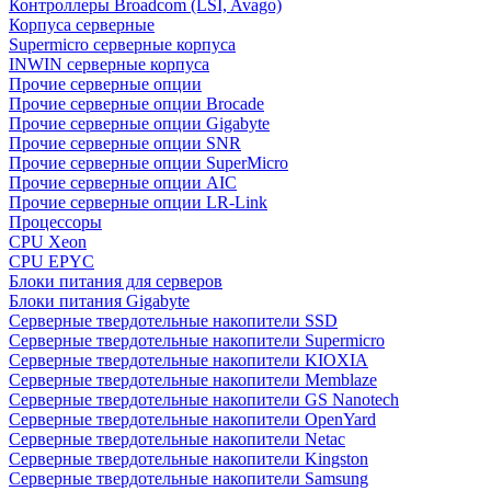
Контроллеры Broadcom (LSI, Avago)
Корпуса серверные
Supermicro серверные корпуса
INWIN серверные корпуса
Прочие серверные опции
Прочие серверные опции Brocade
Прочие серверные опции Gigabyte
Прочие серверные опции SNR
Прочие серверные опции SuperMicro
Прочие серверные опции AIC
Прочие серверные опции LR-Link
Процессоры
CPU Xeon
CPU EPYC
Блоки питания для серверов
Блоки питания Gigabyte
Серверные твердотельные накопители SSD
Cерверные твердотельные накопители Supermicro
Cерверные твердотельные накопители KIOXIA
Cерверные твердотельные накопители Memblaze
Cерверные твердотельные накопители GS Nanotech
Серверные твердотельные накопители OpenYard
Серверные твердотельные накопители Netac
Cерверные твердотельные накопители Kingston
Cерверные твердотельные накопители Samsung