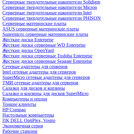
Cерверные твердотельные накопители Solidigm
Cерверные твердотельные накопители Micron
Cерверные твердотельные накопители Intel
Cерверные твердотельные накопители PHISON
Серверные материнские платы
ASUS серверные материнские платы
Supermicro серверные материнские платы
Жесткие диски Enterprise
Жесткие диски серверные WD Enterprise
Жесткие диски OpenYard
Жесткие диски серверные Toshiba Enterprise
Жесткие диски серверные Seagate Enterprise
Сетевые адаптеры для серверов
Intel сетевые адаптеры для серверов
SuperMicro сетевые адаптеры для серверов
ТМИ сетевые адаптеры для серверов
Салазки для дисков и корзины
Салазки и корзины для дисков SuperMicro
Компьютеры и опции
Тонкие клиенты
HP Compaq
Настольные компьютеры
ПК DELL OptiPlex, Vostro
Экономичная серия
Рабочие станции