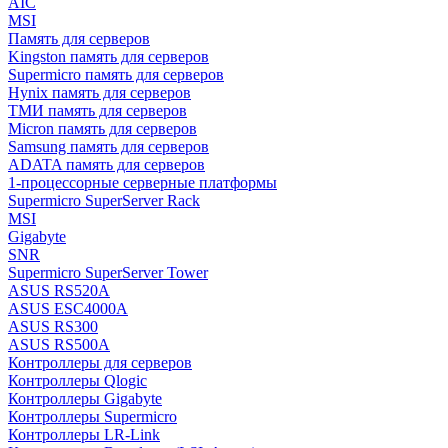
AIC
MSI
Память для серверов
Kingston память для серверов
Supermicro память для серверов
Hynix память для серверов
ТМИ память для серверов
Micron память для серверов
Samsung память для серверов
ADATA память для серверов
1-процессорные серверные платформы
Supermicro SuperServer Rack
MSI
Gigabyte
SNR
Supermicro SuperServer Tower
ASUS RS520A
ASUS ESC4000A
ASUS RS300
ASUS RS500A
Контроллеры для серверов
Контроллеры Qlogic
Контроллеры Gigabyte
Контроллеры Supermicro
Контроллеры LR-Link