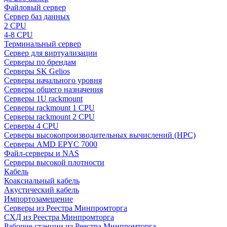
Файловый сервер
Сервер баз данных
2 CPU
4-8 CPU
Терминальный сервер
Сервер для виртуализации
Серверы по брендам
Серверы SK Gelios
Серверы начального уровня
Серверы общего назначения
Серверы 1U rackmount
Серверы rackmount 1 CPU
Серверы rackmount 2 CPU
Серверы 4 CPU
Серверы высокопроизводительных вычислений (HPC)
Серверы AMD EPYC 7000
Файл-серверы и NAS
Серверы высокой плотности
Кабель
Коаксиальный кабель
Акустический кабель
Импортозамещение
Серверы из Реестра Минпромторга
СХД из Реестра Минпромторга
Рабочие станции из Реестра Минпромторга