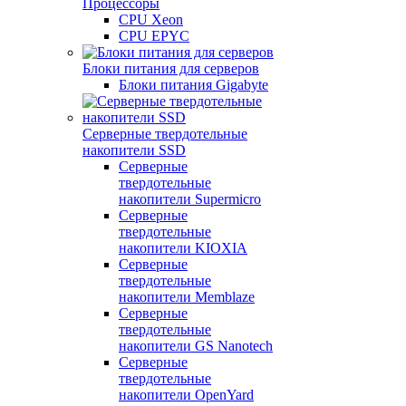
Процессоры
CPU Xeon
CPU EPYC
Блоки питания для серверов
Блоки питания Gigabyte
Серверные твердотельные
накопители SSD
Cерверные
твердотельные
накопители Supermicro
Cерверные
твердотельные
накопители KIOXIA
Cерверные
твердотельные
накопители Memblaze
Cерверные
твердотельные
накопители GS Nanotech
Серверные
твердотельные
накопители OpenYard