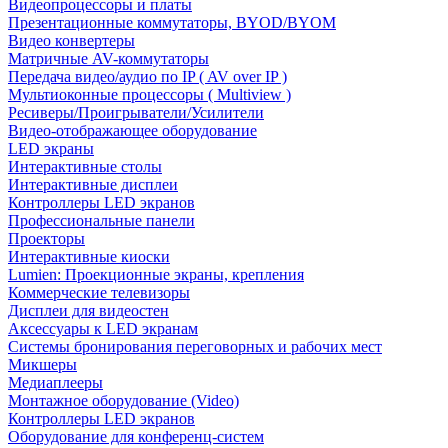
Видеопроцессоры и платы
Презентационные коммутаторы, BYOD/BYOM
Видео конвертеры
Матричные AV-коммутаторы
Передача видео/аудио по IP ( AV over IP )
Мультиоконные процессоры ( Multiview )
Ресиверы/Проигрыватели/Усилители
Видео-отображающее оборудование
LED экраны
Интерактивные столы
Интерактивные дисплеи
Контроллеры LED экранов
Профессиональные панели
Проекторы
Интерактивные киоски
Lumien: Проекционные экраны, крепления
Коммерческие телевизоры
Дисплеи для видеостен
Аксессуары к LED экранам
Системы бронирования переговорных и рабочих мест
Микшеры
Медиаплееры
Монтажное оборудование (Video)
Контроллеры LED экранов
Оборудование для конференц-систем