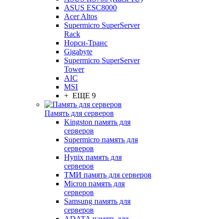
ASUS ESC8000
Acer Altos
Supermicro SuperServer
Rack
Норси-Транс
Gigabyte
Supermicro SuperServer
Tower
AIC
MSI
+ ЕЩЕ 9
Память для серверов
Kingston память для
серверов
Supermicro память для
серверов
Hynix память для
серверов
ТМИ память для серверов
Micron память для
серверов
Samsung память для
серверов
ADATA память для