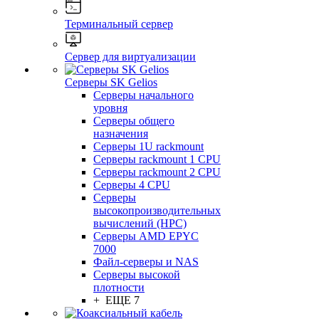
Терминальный сервер
Сервер для виртуализации
Серверы SK Gelios
Серверы начального
уровня
Серверы общего
назначения
Серверы 1U rackmount
Серверы rackmount 1 CPU
Серверы rackmount 2 CPU
Серверы 4 CPU
Серверы
высокопроизводительных
вычислений (HPC)
Серверы AMD EPYC
7000
Файл-серверы и NAS
Серверы высокой
плотности
+ ЕЩЕ 7