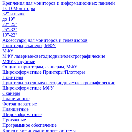
Крепления для мониторов и информационных панелей
LCD Мониторы
32" и выше
до 19"
22"-25"
25"-32"
19"-22"
Аксессуары для мониторов и телевизоров
Принтеры, сканеры, МФУ
МФУ
МФУ лазерные/светодиодные/электрографические
МФУ Струйные
Опции к принтерам, сканерам, МФУ
Широкоформатные Принтеры/Плоттеры
Принтеры
Принтеры лазерные/светодиодные/электрографические
Широкоформатные МФУ
Сканеры
Планетарные
Фотоаппаратные
Планшетные
Широкоформатные
Протяжные
Программное обеспечение
Клиентские операционные системы