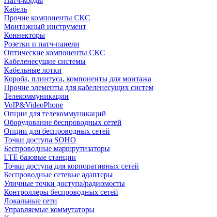
Патч-корды
Кабель
Прочие компоненты СКС
Монтажный инструмент
Коннекторы
Розетки и патч-панели
Оптические компоненты СКС
Кабеленесущие системы
Кабельные лотки
Короба, плинтуса, компоненты для монтажа
Прочие элементы для кабеленесущих систем
Телекоммуникации
VoIP&VideoPhone
Опции для телекоммуникаций
Оборудование беспроводных сетей
Опции для беспроводных сетей
Точки доступа SOHO
Беспроводные маршрутизаторы
LTE базовые станции
Точки доступа для корпоративных сетей
Беспроводные сетевые адаптеры
Уличные точки доступа/радиомосты
Контроллеры беспроводных сетей
Локальные сети
Управляемые коммутаторы