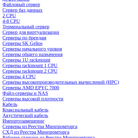
Файловый сервер
Сервер баз данных
2 CPU
4-8 CPU
Терминальный сервер
Сервер для виртуализации
Серверы по брендам
Серверы SK Gelios
Серверы начального уровня
Серверы общего назначения
Серверы 1U rackmount
Серверы rackmount 1 CPU
Серверы rackmount 2 CPU
Серверы 4 CPU
Серверы высокопроизводительных вычислений (HPC)
Серверы AMD EPYC 7000
Файл-серверы и NAS
Серверы высокой плотности
Кабель
Коаксиальный кабель
Акустический кабель
Импортозамещение
Серверы из Реестра Минпромторга
СХД из Реестра Минпромторга
Рабочие станции из Реестра Минпромторга