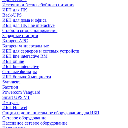
Источники бесперебойного питания
ИБП для ПК
Back-UPS
ИБП для дома и офиса
ИБП для ПК linе interactive
Стабилизаторы напряжения
Зарядные станции
Батареи APC
Батареи универсальные
ИБП для серверов и сетевых устройств
ИБП line interactive RM
ИБП online
ИБП linе interactive
Сетевые фильтры
ИБП большой мощности
Symmetra
Бастион
Powercom Vanguard
Smart UPS VT
Импульс
ИБП Huawei
Опции и дополнительное оборудование для ИБП
Сетевое оборудование
Пассивное сетевое оборудование