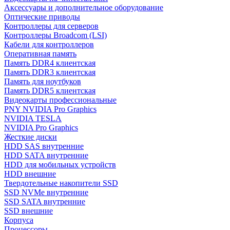
Аксессуары и дополнительное оборудование
Оптические приводы
Контроллеры для серверов
Контроллеры Broadcom (LSI)
Кабели для контроллеров
Оперативная память
Память DDR4 клиентская
Память DDR3 клиентская
Память для ноутбуков
Память DDR5 клиентская
Видеокарты профессиональные
PNY NVIDIA Pro Graphics
NVIDIA TESLA
NVIDIA Pro Graphics
Жесткие диски
HDD SAS внутренние
HDD SATA внутренние
HDD для мобильных устройств
HDD внешние
Твердотельные накопители SSD
SSD NVMe внутренние
SSD SATA внутренние
SSD внешние
Корпуса
Процессоры