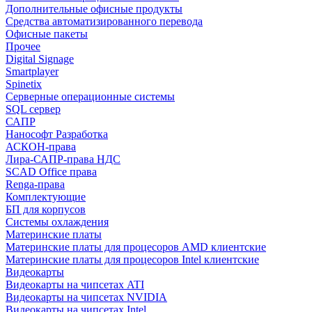
Дополнительные офисные продукты
Средства автоматизированного перевода
Офисные пакеты
Прочее
Digital Signage
Smartplayer
Spinetix
Серверные операционные системы
SQL сервер
САПР
Нанософт Разработка
АСКОН-права
Лира-САПР-права НДС
SCAD Office права
Renga-права
Комплектующие
БП для корпусов
Системы охлаждения
Материнские платы
Материнские платы для процесоров AMD клиентские
Материнские платы для процесоров Intel клиентские
Видеокарты
Видеокарты на чипсетах ATI
Видеокарты на чипсетах NVIDIA
Видеокарты на чипсетах Intel