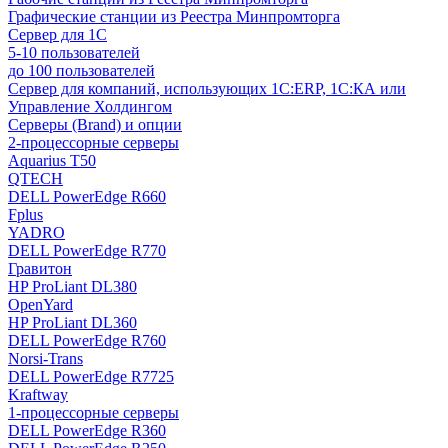
Графические станции из Реестра Минпромторга
Сервер для 1С
5-10 пользователей
до 100 пользователей
Сервер для компаний, использующих 1C:ERP, 1С:КА или
Управление Холдингом
Серверы (Brand) и опции
2-процессорные серверы
Aquarius T50
QTECH
DELL PowerEdge R660
Fplus
YADRO
DELL PowerEdge R770
Гравитон
HP ProLiant DL380
OpenYard
HP ProLiant DL360
DELL PowerEdge R760
Norsi-Trans
DELL PowerEdge R7725
Kraftway
1-процессорные серверы
DELL PowerEdge R360