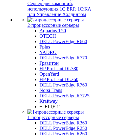
Сервер для компаний,
использующих 1C:ERP, 1С:КА
или Управление Холдингом
2-процессорные серверы
Aquarius T50
QTECH
DELL PowerEdge R660
Fplus
YADRO
DELL PowerEdge R770
Гравитон
HP ProLiant DL380
OpenYard
HP ProLiant DL360
DELL PowerEdge R760
Norsi-Trans
DELL PowerEdge R7725
Kraftway
+ ЕЩЕ 11
1-процессорные серверы
DELL PowerEdge R360
DELL PowerEdge R250
DELL PowerEdge R260