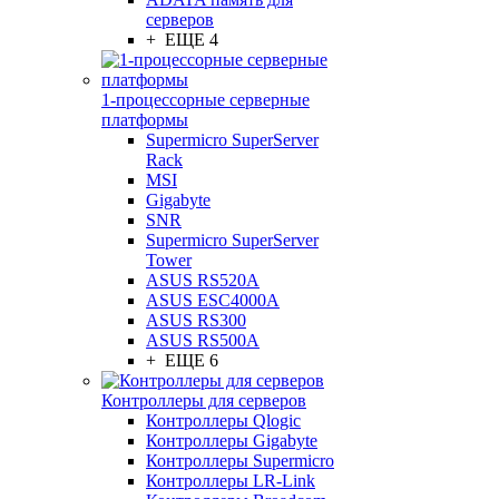
серверов
+ ЕЩЕ 4
1-процессорные серверные
платформы
Supermicro SuperServer
Rack
MSI
Gigabyte
SNR
Supermicro SuperServer
Tower
ASUS RS520A
ASUS ESC4000A
ASUS RS300
ASUS RS500A
+ ЕЩЕ 6
Контроллеры для серверов
Контроллеры Qlogic
Контроллеры Gigabyte
Контроллеры Supermicro
Контроллеры LR-Link