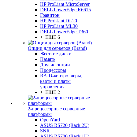
HP ProLiant MicroServer
DELL PowerEdge R6615
Гравитон
HP ProLiant DL20
HP ProLiant ML30
DELL PowerEdge T360
+ ЕЩЕ 6
Опции для серверов (Brand)
Жесткие диски
Память
Другие опции
Процессоры
RAID-контроллеры,
карты и платы
управления
+ ЕЩЕ 2
2-процессорные серверные
платформы
OpenYard
ASUS RS720 (Rack 2U)
SNR
ASUS RS700 (Rack 1U)