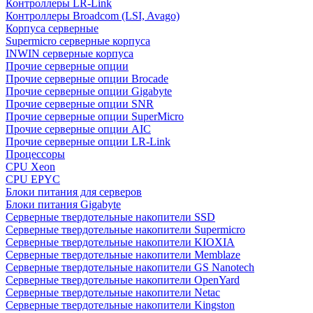
Контроллеры LR-Link
Контроллеры Broadcom (LSI, Avago)
Корпуса серверные
Supermicro серверные корпуса
INWIN серверные корпуса
Прочие серверные опции
Прочие серверные опции Brocade
Прочие серверные опции Gigabyte
Прочие серверные опции SNR
Прочие серверные опции SuperMicro
Прочие серверные опции AIC
Прочие серверные опции LR-Link
Процессоры
CPU Xeon
CPU EPYC
Блоки питания для серверов
Блоки питания Gigabyte
Серверные твердотельные накопители SSD
Cерверные твердотельные накопители Supermicro
Cерверные твердотельные накопители KIOXIA
Cерверные твердотельные накопители Memblaze
Cерверные твердотельные накопители GS Nanotech
Серверные твердотельные накопители OpenYard
Серверные твердотельные накопители Netac
Cерверные твердотельные накопители Kingston