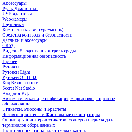
Аксессуары
Рули, Джойстики
USB адаптеры
Web-камеры
Наушники
Комплект (клавиатура+мышь)
Средства контроля и безопасности
Датчики и аксессуары
СКУД
Видеонаблюдение и контроль среды
Информационная безопасность
Прочее
Рутокен
Рутокен Light
Рутокен ЭЦП 3.0
Код Безопасности
Secret Net Studio
Аладдин Р.Д.
Автоматическая идентификация, маркировка, торговое
оборудование
Этикетки, Риббоны и Браслеты
Чековые принтеры и Фискальные регистраторы
Опции для принтеров этикеток, сканеров штрихкода и
терминалов сбора данных
Принтеры печати на пластиковых картах