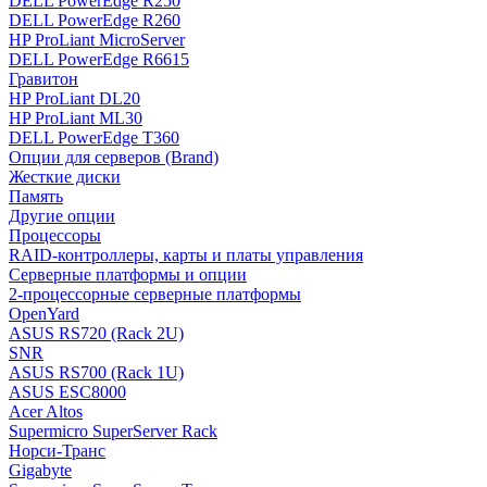
DELL PowerEdge R250
DELL PowerEdge R260
HP ProLiant MicroServer
DELL PowerEdge R6615
Гравитон
HP ProLiant DL20
HP ProLiant ML30
DELL PowerEdge T360
Опции для серверов (Brand)
Жесткие диски
Память
Другие опции
Процессоры
RAID-контроллеры, карты и платы управления
Серверные платформы и опции
2-процессорные серверные платформы
OpenYard
ASUS RS720 (Rack 2U)
SNR
ASUS RS700 (Rack 1U)
ASUS ESC8000
Acer Altos
Supermicro SuperServer Rack
Норси-Транс
Gigabyte