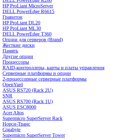
DELL PowerEdge R260
HP ProLiant MicroServer
DELL PowerEdge R6615
Гравитон
HP ProLiant DL20
HP ProLiant ML30
DELL PowerEdge T360
Опции для серверов (Brand)
Жесткие диски
Память
Другие опции
Процессоры
RAID-контроллеры, карты и платы управления
Серверные платформы и опции
2-процессорные серверные платформы
OpenYard
ASUS RS720 (Rack 2U)
SNR
ASUS RS700 (Rack 1U)
ASUS ESC8000
Acer Altos
Supermicro SuperServer Rack
Норси-Транс
Gigabyte
Supermicro SuperServer Tower