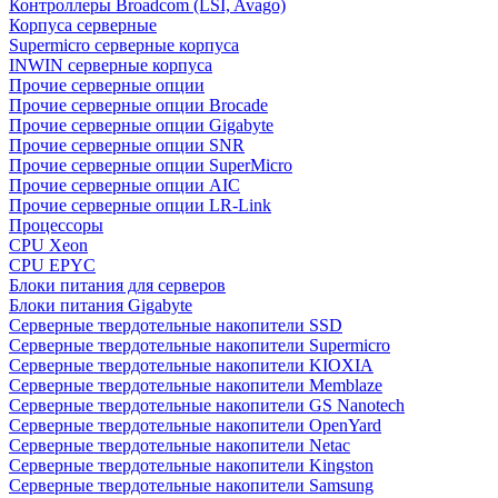
Контроллеры Broadcom (LSI, Avago)
Корпуса серверные
Supermicro серверные корпуса
INWIN серверные корпуса
Прочие серверные опции
Прочие серверные опции Brocade
Прочие серверные опции Gigabyte
Прочие серверные опции SNR
Прочие серверные опции SuperMicro
Прочие серверные опции AIC
Прочие серверные опции LR-Link
Процессоры
CPU Xeon
CPU EPYC
Блоки питания для серверов
Блоки питания Gigabyte
Серверные твердотельные накопители SSD
Cерверные твердотельные накопители Supermicro
Cерверные твердотельные накопители KIOXIA
Cерверные твердотельные накопители Memblaze
Cерверные твердотельные накопители GS Nanotech
Серверные твердотельные накопители OpenYard
Серверные твердотельные накопители Netac
Cерверные твердотельные накопители Kingston
Cерверные твердотельные накопители Samsung