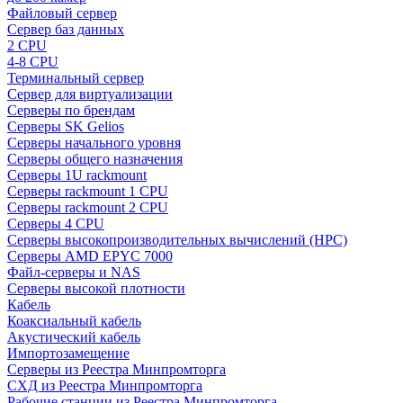
Файловый сервер
Сервер баз данных
2 CPU
4-8 CPU
Терминальный сервер
Сервер для виртуализации
Серверы по брендам
Серверы SK Gelios
Серверы начального уровня
Серверы общего назначения
Серверы 1U rackmount
Серверы rackmount 1 CPU
Серверы rackmount 2 CPU
Серверы 4 CPU
Серверы высокопроизводительных вычислений (HPC)
Серверы AMD EPYC 7000
Файл-серверы и NAS
Серверы высокой плотности
Кабель
Коаксиальный кабель
Акустический кабель
Импортозамещение
Серверы из Реестра Минпромторга
СХД из Реестра Минпромторга
Рабочие станции из Реестра Минпромторга