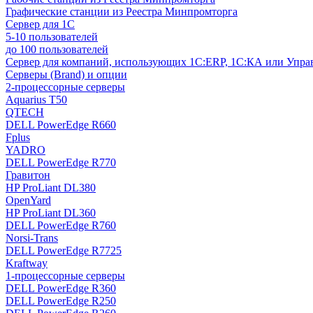
Графические станции из Реестра Минпромторга
Сервер для 1С
5-10 пользователей
до 100 пользователей
Сервер для компаний, использующих 1C:ERP, 1С:КА или Упр
Серверы (Brand) и опции
2-процессорные серверы
Aquarius T50
QTECH
DELL PowerEdge R660
Fplus
YADRO
DELL PowerEdge R770
Гравитон
HP ProLiant DL380
OpenYard
HP ProLiant DL360
DELL PowerEdge R760
Norsi-Trans
DELL PowerEdge R7725
Kraftway
1-процессорные серверы
DELL PowerEdge R360
DELL PowerEdge R250