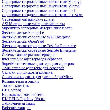
Cерверные твердотельные накопители Solidigm
Cерверные твердотельные накопители Micron
Cерверные твердотельные накопители Intel
Cерверные твердотельные накопители PHISON
Серверные материнские платы
ASUS серверные материнские платы
Supermicro серверные материнские платы
Жесткие диски Enterprise
Жесткие диски серверные WD Enterprise
Жесткие диски OpenYard
Жесткие диски серверные Toshiba Enterprise
Жесткие диски серверные Seagate Enterprise
Сетевые адаптеры для серверов
Intel сетевые адаптеры для серверов
SuperMicro сетевые адаптеры для серверов
ТМИ сетевые адаптеры для серверов
Салазки для дисков и корзины
Салазки и корзины для дисков SuperMicro
Компьютеры и опции
Тонкие клиенты
HP Compaq
Настольные компьютеры
ПК DELL OptiPlex, Vostro
Экономичная серия
Рабочие станции