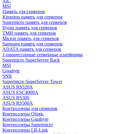
AIC
MSI
Память для серверов
Kingston память для серверов
Supermicro память для серверов
Hynix память для серверов
ТМИ память для серверов
Micron память для серверов
Samsung память для серверов
ADATA память для серверов
1-процессорные серверные платформы
Supermicro SuperServer Rack
MSI
Gigabyte
SNR
Supermicro SuperServer Tower
ASUS RS520A
ASUS ESC4000A
ASUS RS300
ASUS RS500A
Контроллеры для серверов
Контроллеры Qlogic
Контроллеры Gigabyte
Контроллеры Supermicro
Контроллеры LR-Link