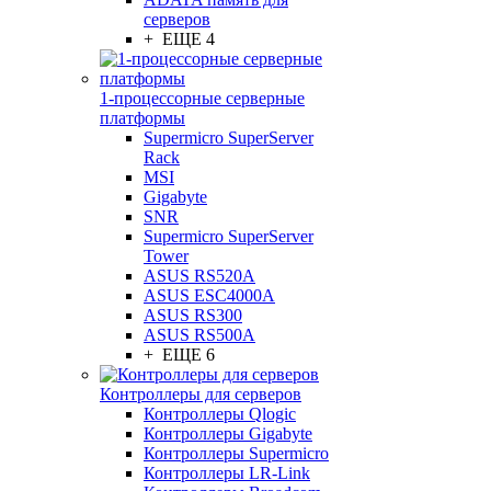
серверов
+ ЕЩЕ 4
1-процессорные серверные
платформы
Supermicro SuperServer
Rack
MSI
Gigabyte
SNR
Supermicro SuperServer
Tower
ASUS RS520A
ASUS ESC4000A
ASUS RS300
ASUS RS500A
+ ЕЩЕ 6
Контроллеры для серверов
Контроллеры Qlogic
Контроллеры Gigabyte
Контроллеры Supermicro
Контроллеры LR-Link