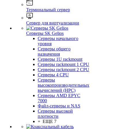
Терминальный сервер
Сервер для виртуализации
Серверы SK Gelios
Серверы начального
уровня
Серверы общего
назначения
Серверы 1U rackmount
Серверы rackmount 1 CPU
Серверы rackmount 2 CPU
Серверы 4 CPU
Серверы
высокопроизводительных
вычислений (HPC)
Серверы AMD EPYC
7000
Файл-серверы и NAS
Серверы высокой
плотности
+ ЕЩЕ 7