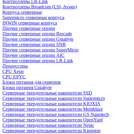
Контроллеры LR-Link
Контроллеры Broadcom (LSI, Avago)
Корпуса серверные
Supermicro серверные корпуса
INWIN серверные корпуса
Прочие серверные опции
Прочие серверные опции Brocade
Прочие серверные опции Gigabyte
Прочие серверные опции SNR
Прочие серверные опции SuperMicro
Прочие серверные опции AIC
Прочие серверные опции LR-Link
Процессоры
CPU Xeon
CPU EPYC
Блоки питания для серверов
Блоки питания Gigabyte
Серверные твердотельные накопители SSD
Cерверные твердотельные накопители Supermicro
Cерверные твердотельные накопители KIOXIA
Cерверные твердотельные накопители Memblaze
Cерверные твердотельные накопители GS Nanotech
Серверные твердотельные накопители OpenYard
Серверные твердотельные накопители Netac
Cерверные твердотельные накопители Kingston