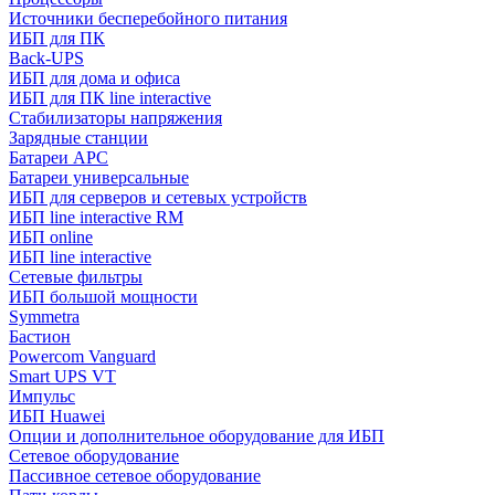
Источники бесперебойного питания
ИБП для ПК
Back-UPS
ИБП для дома и офиса
ИБП для ПК linе interactive
Стабилизаторы напряжения
Зарядные станции
Батареи APC
Батареи универсальные
ИБП для серверов и сетевых устройств
ИБП line interactive RM
ИБП online
ИБП linе interactive
Сетевые фильтры
ИБП большой мощности
Symmetra
Бастион
Powercom Vanguard
Smart UPS VT
Импульс
ИБП Huawei
Опции и дополнительное оборудование для ИБП
Сетевое оборудование
Пассивное сетевое оборудование