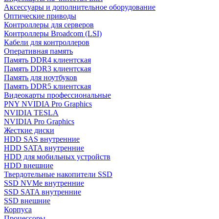
Аксессуары и дополнительное оборудование
Оптические приводы
Контроллеры для серверов
Контроллеры Broadcom (LSI)
Кабели для контроллеров
Оперативная память
Память DDR4 клиентская
Память DDR3 клиентская
Память для ноутбуков
Память DDR5 клиентская
Видеокарты профессиональные
PNY NVIDIA Pro Graphics
NVIDIA TESLA
NVIDIA Pro Graphics
Жесткие диски
HDD SAS внутренние
HDD SATA внутренние
HDD для мобильных устройств
HDD внешние
Твердотельные накопители SSD
SSD NVMe внутренние
SSD SATA внутренние
SSD внешние
Корпуса
Процессоры