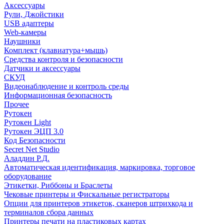
Аксессуары
Рули, Джойстики
USB адаптеры
Web-камеры
Наушники
Комплект (клавиатура+мышь)
Средства контроля и безопасности
Датчики и аксессуары
СКУД
Видеонаблюдение и контроль среды
Информационная безопасность
Прочее
Рутокен
Рутокен Light
Рутокен ЭЦП 3.0
Код Безопасности
Secret Net Studio
Аладдин Р.Д.
Автоматическая идентификация, маркировка, торговое
оборудование
Этикетки, Риббоны и Браслеты
Чековые принтеры и Фискальные регистраторы
Опции для принтеров этикеток, сканеров штрихкода и
терминалов сбора данных
Принтеры печати на пластиковых картах