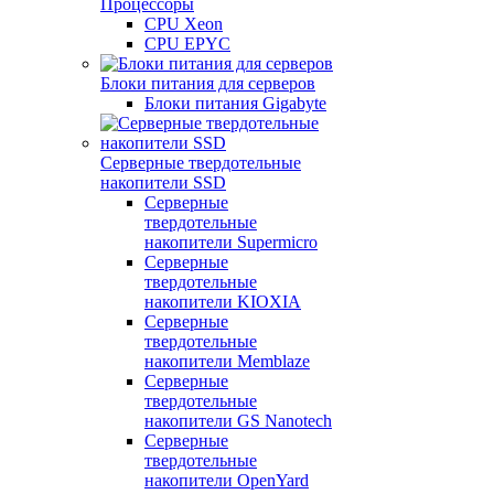
Процессоры
CPU Xeon
CPU EPYC
Блоки питания для серверов
Блоки питания Gigabyte
Серверные твердотельные
накопители SSD
Cерверные
твердотельные
накопители Supermicro
Cерверные
твердотельные
накопители KIOXIA
Cерверные
твердотельные
накопители Memblaze
Cерверные
твердотельные
накопители GS Nanotech
Серверные
твердотельные
накопители OpenYard