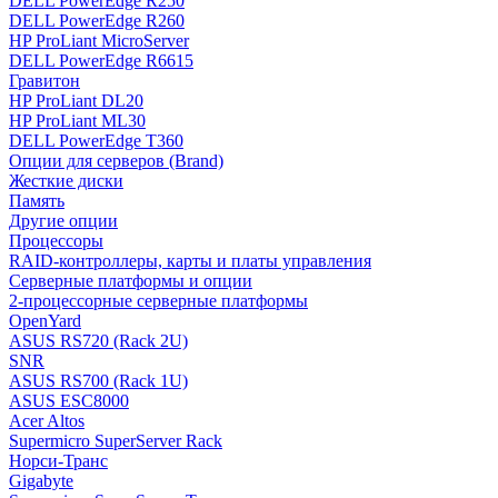
DELL PowerEdge R250
DELL PowerEdge R260
HP ProLiant MicroServer
DELL PowerEdge R6615
Гравитон
HP ProLiant DL20
HP ProLiant ML30
DELL PowerEdge T360
Опции для серверов (Brand)
Жесткие диски
Память
Другие опции
Процессоры
RAID-контроллеры, карты и платы управления
Серверные платформы и опции
2-процессорные серверные платформы
OpenYard
ASUS RS720 (Rack 2U)
SNR
ASUS RS700 (Rack 1U)
ASUS ESC8000
Acer Altos
Supermicro SuperServer Rack
Норси-Транс
Gigabyte