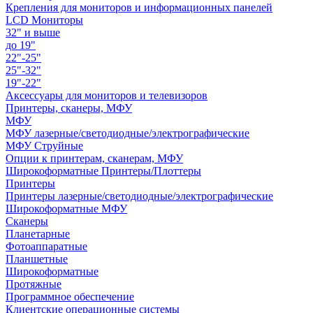
Крепления для мониторов и информационных панелей
LCD Мониторы
32" и выше
до 19"
22"-25"
25"-32"
19"-22"
Аксессуары для мониторов и телевизоров
Принтеры, сканеры, МФУ
МФУ
МФУ лазерные/светодиодные/электрографические
МФУ Струйные
Опции к принтерам, сканерам, МФУ
Широкоформатные Принтеры/Плоттеры
Принтеры
Принтеры лазерные/светодиодные/электрографические
Широкоформатные МФУ
Сканеры
Планетарные
Фотоаппаратные
Планшетные
Широкоформатные
Протяжные
Программное обеспечение
Клиентские операционные системы