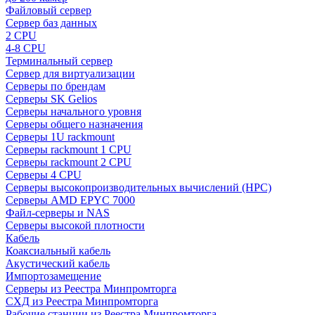
Файловый сервер
Сервер баз данных
2 CPU
4-8 CPU
Терминальный сервер
Сервер для виртуализации
Серверы по брендам
Серверы SK Gelios
Серверы начального уровня
Серверы общего назначения
Серверы 1U rackmount
Серверы rackmount 1 CPU
Серверы rackmount 2 CPU
Серверы 4 CPU
Серверы высокопроизводительных вычислений (HPC)
Серверы AMD EPYC 7000
Файл-серверы и NAS
Серверы высокой плотности
Кабель
Коаксиальный кабель
Акустический кабель
Импортозамещение
Серверы из Реестра Минпромторга
СХД из Реестра Минпромторга
Рабочие станции из Реестра Минпромторга