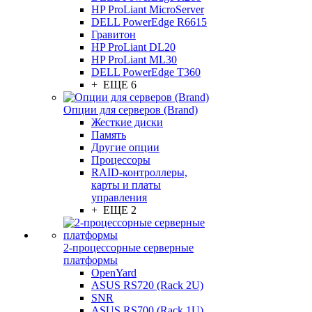
HP ProLiant MicroServer
DELL PowerEdge R6615
Гравитон
HP ProLiant DL20
HP ProLiant ML30
DELL PowerEdge T360
+ ЕЩЕ 6
Опции для серверов (Brand)
Жесткие диски
Память
Другие опции
Процессоры
RAID-контроллеры,
карты и платы
управления
+ ЕЩЕ 2
2-процессорные серверные
платформы
OpenYard
ASUS RS720 (Rack 2U)
SNR
ASUS RS700 (Rack 1U)