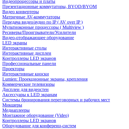
Видеопроцессоры и платы
Презентационные коммутаторы, BYOD/BYOM
Видео конвертеры
Матричные AV-коммутаторы
Передача видео/аудио по IP ( AV over IP )
Мультиоконные процессоры ( Multiview )
Ресиверы/Проигрыватели/Усилители
Видео-отображающее оборудование
LED экраны
Интерактивные столы
Интерактивные дисплеи
Контроллеры LED экранов
Профессиональные панели
Проекторы
Интерактивные киоски
Lumien: Проекционные экраны, крепления
Коммерческие телевизоры
Дисплеи для видеостен
Аксессуары к LED экранам
Системы бронирования переговорных и рабочих мест
Микшеры
Медиаплееры
Монтажное оборудование (Video)
Контроллеры LED экранов
Оборудование для конференц-систем