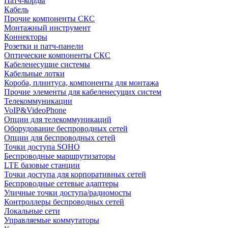
Патч-корды
Кабель
Прочие компоненты СКС
Монтажный инструмент
Коннекторы
Розетки и патч-панели
Оптические компоненты СКС
Кабеленесущие системы
Кабельные лотки
Короба, плинтуса, компоненты для монтажа
Прочие элементы для кабеленесущих систем
Телекоммуникации
VoIP&VideoPhone
Опции для телекоммуникаций
Оборудование беспроводных сетей
Опции для беспроводных сетей
Точки доступа SOHO
Беспроводные маршрутизаторы
LTE базовые станции
Точки доступа для корпоративных сетей
Беспроводные сетевые адаптеры
Уличные точки доступа/радиомосты
Контроллеры беспроводных сетей
Локальные сети
Управляемые коммутаторы