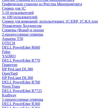
Графические станции из Реестра Минпромторга
Сервер для 1С
5-10 пользователей
до 100 пользователей
Сервер для компаний, использующих 1C:ERP, 1С:КА или
Управление Холдингом
Серверы (Brand) и опции
2-процессорные серверы
Aquarius T50
QTECH
DELL PowerEdge R660
Fplus
YADRO
DELL PowerEdge R770
Гравитон
HP ProLiant DL380
OpenYard
HP ProLiant DL360
DELL PowerEdge R760
Norsi-Trans
DELL PowerEdge R7725
Kraftway
1-процессорные серверы
DELL PowerEdge R360