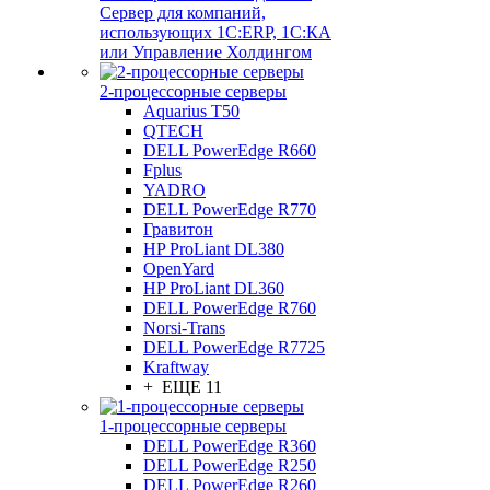
Сервер для компаний,
использующих 1C:ERP, 1С:КА
или Управление Холдингом
2-процессорные серверы
Aquarius T50
QTECH
DELL PowerEdge R660
Fplus
YADRO
DELL PowerEdge R770
Гравитон
HP ProLiant DL380
OpenYard
HP ProLiant DL360
DELL PowerEdge R760
Norsi-Trans
DELL PowerEdge R7725
Kraftway
+ ЕЩЕ 11
1-процессорные серверы
DELL PowerEdge R360
DELL PowerEdge R250
DELL PowerEdge R260