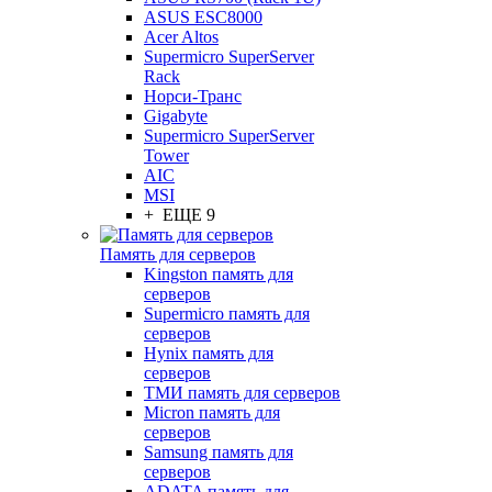
ASUS ESC8000
Acer Altos
Supermicro SuperServer
Rack
Норси-Транс
Gigabyte
Supermicro SuperServer
Tower
AIC
MSI
+ ЕЩЕ 9
Память для серверов
Kingston память для
серверов
Supermicro память для
серверов
Hynix память для
серверов
ТМИ память для серверов
Micron память для
серверов
Samsung память для
серверов
ADATA память для