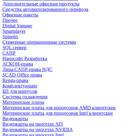
Дополнительные офисные продукты
Средства автоматизированного перевода
Офисные пакеты
Прочее
Digital Signage
Smartplayer
Spinetix
Серверные операционные системы
SQL сервер
САПР
Нанософт Разработка
АСКОН-права
Лира-САПР-права НДС
SCAD Office права
Renga-права
Комплектующие
БП для корпусов
Системы охлаждения
Материнские платы
Материнские платы для процесоров AMD клиентские
Материнские платы для процесоров Intel клиентские
Видеокарты
Видеокарты на чипсетах ATI
Видеокарты на чипсетах NVIDIA
Видеокарты на чипсетах Intel