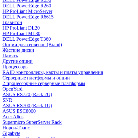
DELL PowerEdge R250
DELL PowerEdge R260
HP ProLiant MicroServer
DELL PowerEdge R6615
Гравитон
HP ProLiant DL20
HP ProLiant ML30
DELL PowerEdge T360
Опции для серверов (Brand)
Жесткие диски
Память
Другие опции
Процессоры
RAID-контроллеры, карты и платы управления
Серверные платформы и опции
2-процессорные серверные платформы
OpenYard
ASUS RS720 (Rack 2U)
SNR
ASUS RS700 (Rack 1U)
ASUS ESC8000
Acer Altos
Supermicro SuperServer Rack
Норси-Транс
Gigabyte