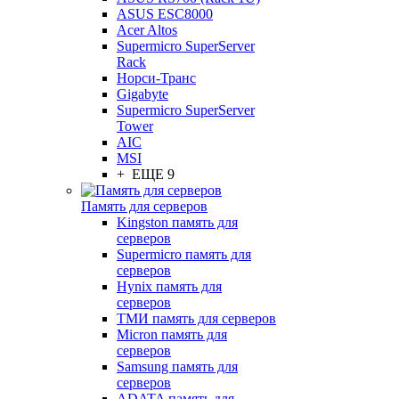
ASUS ESC8000
Acer Altos
Supermicro SuperServer
Rack
Норси-Транс
Gigabyte
Supermicro SuperServer
Tower
AIC
MSI
+ ЕЩЕ 9
Память для серверов
Kingston память для
серверов
Supermicro память для
серверов
Hynix память для
серверов
ТМИ память для серверов
Micron память для
серверов
Samsung память для
серверов
ADATA память для