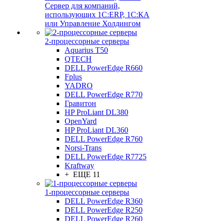
Сервер для компаний,
использующих 1C:ERP, 1С:КА
или Управление Холдингом
2-процессорные серверы
Aquarius T50
QTECH
DELL PowerEdge R660
Fplus
YADRO
DELL PowerEdge R770
Гравитон
HP ProLiant DL380
OpenYard
HP ProLiant DL360
DELL PowerEdge R760
Norsi-Trans
DELL PowerEdge R7725
Kraftway
+ ЕЩЕ 11
1-процессорные серверы
DELL PowerEdge R360
DELL PowerEdge R250
DELL PowerEdge R260