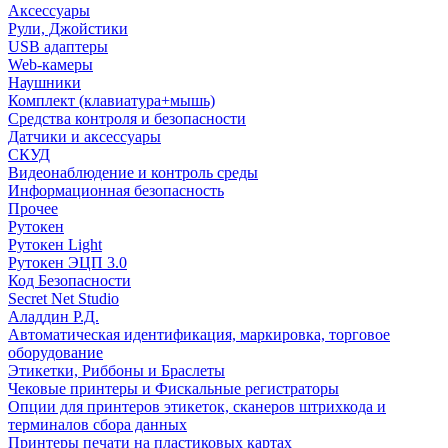
Аксессуары
Рули, Джойстики
USB адаптеры
Web-камеры
Наушники
Комплект (клавиатура+мышь)
Средства контроля и безопасности
Датчики и аксессуары
СКУД
Видеонаблюдение и контроль среды
Информационная безопасность
Прочее
Рутокен
Рутокен Light
Рутокен ЭЦП 3.0
Код Безопасности
Secret Net Studio
Аладдин Р.Д.
Автоматическая идентификация, маркировка, торговое
оборудование
Этикетки, Риббоны и Браслеты
Чековые принтеры и Фискальные регистраторы
Опции для принтеров этикеток, сканеров штрихкода и
терминалов сбора данных
Принтеры печати на пластиковых картах