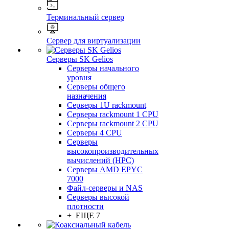
Терминальный сервер
Сервер для виртуализации
Серверы SK Gelios
Серверы начального
уровня
Серверы общего
назначения
Серверы 1U rackmount
Серверы rackmount 1 CPU
Серверы rackmount 2 CPU
Серверы 4 CPU
Серверы
высокопроизводительных
вычислений (HPC)
Серверы AMD EPYC
7000
Файл-серверы и NAS
Серверы высокой
плотности
+ ЕЩЕ 7