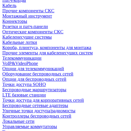
Патч-корды
Кабель
Прочие компоненты СКС
Монтажный инструмент
Коннекторы
Розетки и патч-панели
Оптические компоненты СКС
Кабеленесущие системы
Кабельные лотки
Короба, плинтуса, компоненты для монтажа
Прочие элементы для кабеленесущих систем
Телекоммуникации
VoIP&VideoPhone
Опции для телекоммуникаций
Оборудование беспроводных сетей
Опции для беспроводных сетей
Точки доступа SOHO
Беспроводные маршрутизаторы
LTE базовые станции
Точки доступа для корпоративных сетей
Беспроводные сетевые адаптеры
Уличные точки доступа/радиомосты
Контроллеры беспроводных сетей
Локальные сети
Управляемые коммутаторы