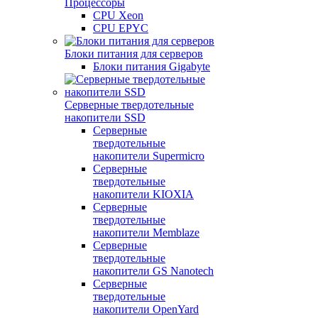
Процессоры
CPU Xeon
CPU EPYC
Блоки питания для серверов
Блоки питания Gigabyte
Серверные твердотельные
накопители SSD
Cерверные
твердотельные
накопители Supermicro
Cерверные
твердотельные
накопители KIOXIA
Cерверные
твердотельные
накопители Memblaze
Cерверные
твердотельные
накопители GS Nanotech
Серверные
твердотельные
накопители OpenYard