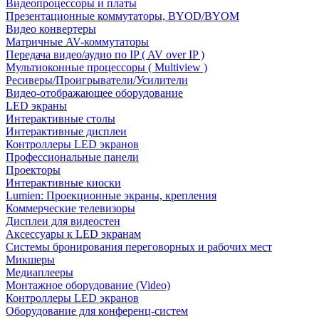
Видеопроцессоры и платы
Презентационные коммутаторы, BYOD/BYOM
Видео конвертеры
Матричные AV-коммутаторы
Передача видео/аудио по IP ( AV over IP )
Мультиоконные процессоры ( Multiview )
Ресиверы/Проигрыватели/Усилители
Видео-отображающее оборудование
LED экраны
Интерактивные столы
Интерактивные дисплеи
Контроллеры LED экранов
Профессиональные панели
Проекторы
Интерактивные киоски
Lumien: Проекционные экраны, крепления
Коммерческие телевизоры
Дисплеи для видеостен
Аксессуары к LED экранам
Системы бронирования переговорных и рабочих мест
Микшеры
Медиаплееры
Монтажное оборудование (Video)
Контроллеры LED экранов
Оборудование для конференц-систем