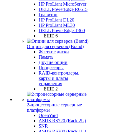
HP ProLiant MicroServer
DELL PowerEdge R6615
Гравитон
HP ProLiant DL20
HP ProLiant ML30
DELL PowerEdge T360
+ ЕЩЕ 6
Опции для серверов (Brand)
Жесткие диски
Память
Другие опции
Процессоры
RAID-контроллеры,
карты и платы
управления
+ ЕЩЕ 2
2-процессорные серверные
платформы
OpenYard
ASUS RS720 (Rack 2U)
SNR
ASUS RS700 (Rack 1U)