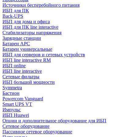
Источники бесперебойного питания
ИБП для ПК
Back-UPS
ИБП для дома и офиса
ИБП для ПК linе interactive
Стабилизаторы напряжения
Зарядные станции
Батареи APC
Батареи универсальные
ИБП для серверов и сетевых устройств
ИБП line interactive RM
ИБП online
ИБП linе interactive
Сетевые фильтры
ИБП большой мощности
Symmetra
Бастион
Powercom Vanguard
Smart UPS VT
Импульс
ИБП Huawei
Опции и дополнительное оборудование для ИБП
Сетевое оборудование
Пассивное сетевое оборудование