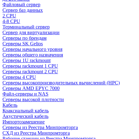
Файловый сервер
Сервер баз данных
2 CPU
4-8 CPU
Терминальный сервер
Сервер для виртуализации
Серверы по брендам
Серверы SK Gelios
Серверы начального уровня
Серверы общего назначения
Серверы 1U rackmount
Серверы rackmount 1 CPU
Серверы rackmount 2 CPU
Серверы 4 CPU
Серверы высокопроизводительных вычислений (HPC)
Серверы AMD EPYC 7000
Файл-серверы и NAS
Серверы высокой плотности
Кабель
Коаксиальный кабель
Акустический кабель
Импортозамещение
Серверы из Реестра Минпромторга
СХД из Реестра Минпромторга
Рабочие станции из Реестра Минпромторга