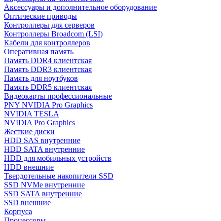
Аксессуары и дополнительное оборудование
Оптические приводы
Контроллеры для серверов
Контроллеры Broadcom (LSI)
Кабели для контроллеров
Оперативная память
Память DDR4 клиентская
Память DDR3 клиентская
Память для ноутбуков
Память DDR5 клиентская
Видеокарты профессиональные
PNY NVIDIA Pro Graphics
NVIDIA TESLA
NVIDIA Pro Graphics
Жесткие диски
HDD SAS внутренние
HDD SATA внутренние
HDD для мобильных устройств
HDD внешние
Твердотельные накопители SSD
SSD NVMe внутренние
SSD SATA внутренние
SSD внешние
Корпуса
Процессоры