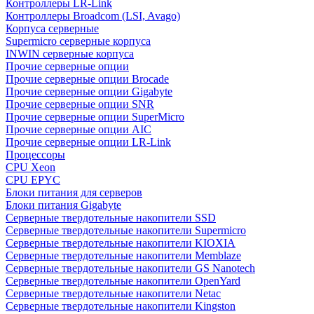
Контроллеры LR-Link
Контроллеры Broadcom (LSI, Avago)
Корпуса серверные
Supermicro серверные корпуса
INWIN серверные корпуса
Прочие серверные опции
Прочие серверные опции Brocade
Прочие серверные опции Gigabyte
Прочие серверные опции SNR
Прочие серверные опции SuperMicro
Прочие серверные опции AIC
Прочие серверные опции LR-Link
Процессоры
CPU Xeon
CPU EPYC
Блоки питания для серверов
Блоки питания Gigabyte
Серверные твердотельные накопители SSD
Cерверные твердотельные накопители Supermicro
Cерверные твердотельные накопители KIOXIA
Cерверные твердотельные накопители Memblaze
Cерверные твердотельные накопители GS Nanotech
Серверные твердотельные накопители OpenYard
Серверные твердотельные накопители Netac
Cерверные твердотельные накопители Kingston