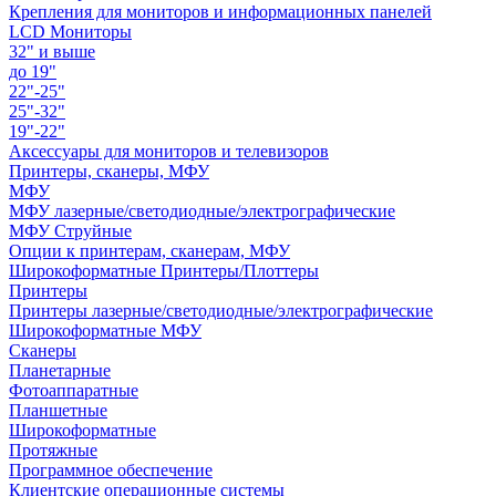
Крепления для мониторов и информационных панелей
LCD Мониторы
32" и выше
до 19"
22"-25"
25"-32"
19"-22"
Аксессуары для мониторов и телевизоров
Принтеры, сканеры, МФУ
МФУ
МФУ лазерные/светодиодные/электрографические
МФУ Струйные
Опции к принтерам, сканерам, МФУ
Широкоформатные Принтеры/Плоттеры
Принтеры
Принтеры лазерные/светодиодные/электрографические
Широкоформатные МФУ
Сканеры
Планетарные
Фотоаппаратные
Планшетные
Широкоформатные
Протяжные
Программное обеспечение
Клиентские операционные системы