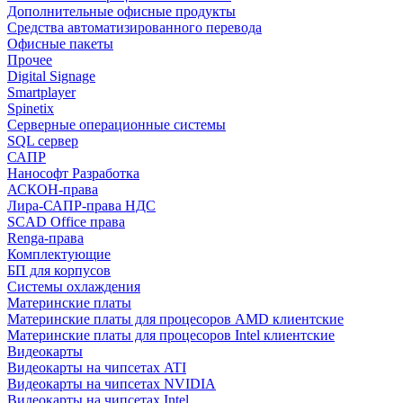
Дополнительные офисные продукты
Средства автоматизированного перевода
Офисные пакеты
Прочее
Digital Signage
Smartplayer
Spinetix
Серверные операционные системы
SQL сервер
САПР
Нанософт Разработка
АСКОН-права
Лира-САПР-права НДС
SCAD Office права
Renga-права
Комплектующие
БП для корпусов
Системы охлаждения
Материнские платы
Материнские платы для процесоров AMD клиентские
Материнские платы для процесоров Intel клиентские
Видеокарты
Видеокарты на чипсетах ATI
Видеокарты на чипсетах NVIDIA
Видеокарты на чипсетах Intel