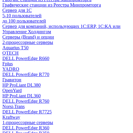
Графические станции из Реестра Минпромторга
Сервер для 1С
5-10 пользователей
до 100 пользователей
Сервер для компаний, использующих 1C:ERP, 1С:КА или
Управление Холдингом
Серверы (Brand) и опции
2-процессорные серверы
Aquarius T50
QTECH
DELL PowerEdge R660
Fplus
YADRO
DELL PowerEdge R770
Гравитон
HP ProLiant DL380
OpenYard
HP ProLiant DL360
DELL PowerEdge R760
Norsi-Trans
DELL PowerEdge R7725
Kraftway
1-процессорные серверы
DELL PowerEdge R360