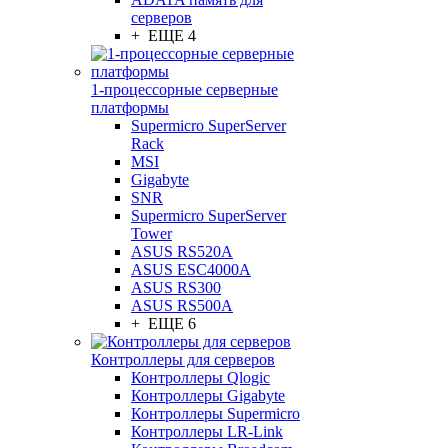
серверов
+ ЕЩЕ 4
1-процессорные серверные
платформы
Supermicro SuperServer
Rack
MSI
Gigabyte
SNR
Supermicro SuperServer
Tower
ASUS RS520A
ASUS ESC4000A
ASUS RS300
ASUS RS500A
+ ЕЩЕ 6
Контроллеры для серверов
Контроллеры Qlogic
Контроллеры Gigabyte
Контроллеры Supermicro
Контроллеры LR-Link