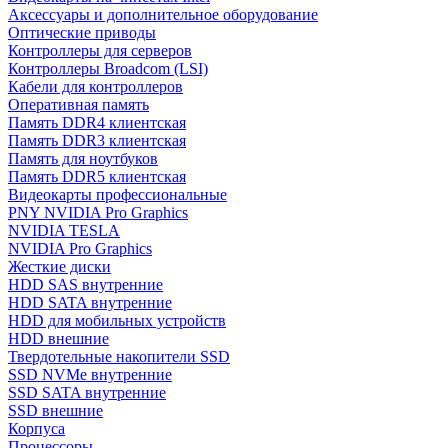
Аксессуары и дополнительное оборудование
Оптические приводы
Контроллеры для серверов
Контроллеры Broadcom (LSI)
Кабели для контроллеров
Оперативная память
Память DDR4 клиентская
Память DDR3 клиентская
Память для ноутбуков
Память DDR5 клиентская
Видеокарты профессиональные
PNY NVIDIA Pro Graphics
NVIDIA TESLA
NVIDIA Pro Graphics
Жесткие диски
HDD SAS внутренние
HDD SATA внутренние
HDD для мобильных устройств
HDD внешние
Твердотельные накопители SSD
SSD NVMe внутренние
SSD SATA внутренние
SSD внешние
Корпуса
Процессоры