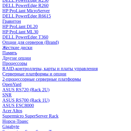
DELL PowerEdge R250
DELL PowerEdge R260
HP ProLiant MicroServer
DELL PowerEdge R6615
Гравитон
HP ProLiant DL20
HP ProLiant ML30
DELL PowerEdge T360
Опции для серверов (Brand)
Жесткие диски
Память
Другие опции
Процессоры
RAID-контроллеры, карты и платы управления
Серверные платформы и опции
2-процессорные серверные платформы
OpenYard
ASUS RS720 (Rack 2U)
SNR
ASUS RS700 (Rack 1U)
ASUS ESC8000
Acer Altos
Supermicro SuperServer Rack
Норси-Транс
Gigabyte