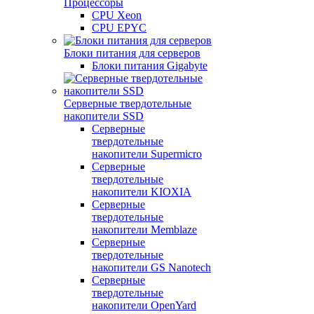
Процессоры
CPU Xeon
CPU EPYC
Блоки питания для серверов
Блоки питания Gigabyte
Серверные твердотельные
накопители SSD
Cерверные
твердотельные
накопители Supermicro
Cерверные
твердотельные
накопители KIOXIA
Cерверные
твердотельные
накопители Memblaze
Cерверные
твердотельные
накопители GS Nanotech
Серверные
твердотельные
накопители OpenYard