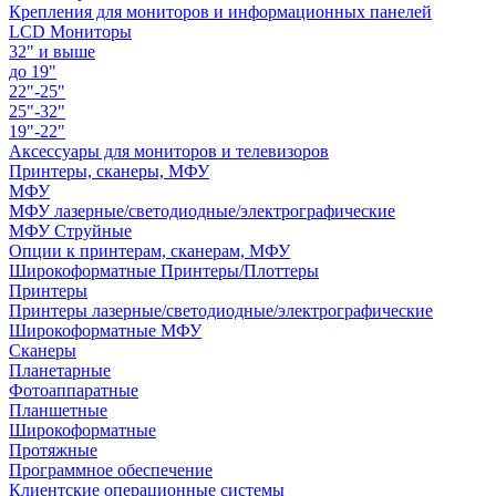
Крепления для мониторов и информационных панелей
LCD Мониторы
32" и выше
до 19"
22"-25"
25"-32"
19"-22"
Аксессуары для мониторов и телевизоров
Принтеры, сканеры, МФУ
МФУ
МФУ лазерные/светодиодные/электрографические
МФУ Струйные
Опции к принтерам, сканерам, МФУ
Широкоформатные Принтеры/Плоттеры
Принтеры
Принтеры лазерные/светодиодные/электрографические
Широкоформатные МФУ
Сканеры
Планетарные
Фотоаппаратные
Планшетные
Широкоформатные
Протяжные
Программное обеспечение
Клиентские операционные системы