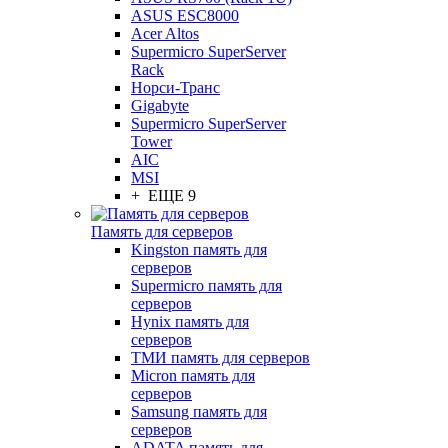
ASUS ESC8000
Acer Altos
Supermicro SuperServer
Rack
Норси-Транс
Gigabyte
Supermicro SuperServer
Tower
AIC
MSI
+ ЕЩЕ 9
Память для серверов
Kingston память для
серверов
Supermicro память для
серверов
Hynix память для
серверов
ТМИ память для серверов
Micron память для
серверов
Samsung память для
серверов
ADATA память для