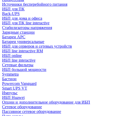
Источники бесперебойного питания
ИБП для ПК
Back-UPS
ИБП для дома и офиса
ИБП для ПК linе interactive
Стабилизаторы напряжения
Зарядные станции
Батареи APC
Батареи универсальные
ИБП для серверов и сетевых устройств
ИБП line interactive RM
ИБП online
ИБП linе interactive
Сетевые фильтры
ИБП большой мощности
Symmetra
Бастион
Powercom Vanguard
Smart UPS VT
Импульс
ИБП Huawei
Опции и дополнительное оборудование для ИБП
Сетевое оборудование
Пассивное сетевое оборудование