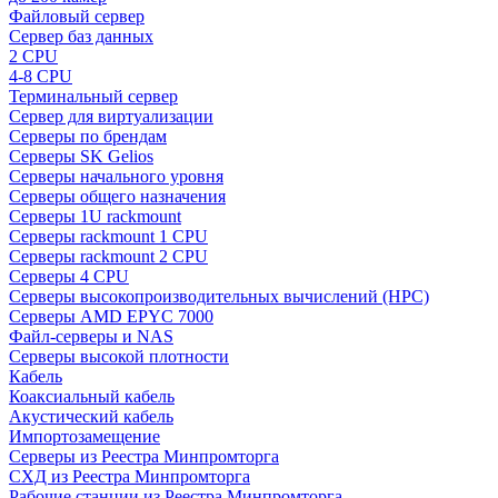
Файловый сервер
Сервер баз данных
2 CPU
4-8 CPU
Терминальный сервер
Сервер для виртуализации
Серверы по брендам
Серверы SK Gelios
Серверы начального уровня
Серверы общего назначения
Серверы 1U rackmount
Серверы rackmount 1 CPU
Серверы rackmount 2 CPU
Серверы 4 CPU
Серверы высокопроизводительных вычислений (HPC)
Серверы AMD EPYC 7000
Файл-серверы и NAS
Серверы высокой плотности
Кабель
Коаксиальный кабель
Акустический кабель
Импортозамещение
Серверы из Реестра Минпромторга
СХД из Реестра Минпромторга
Рабочие станции из Реестра Минпромторга