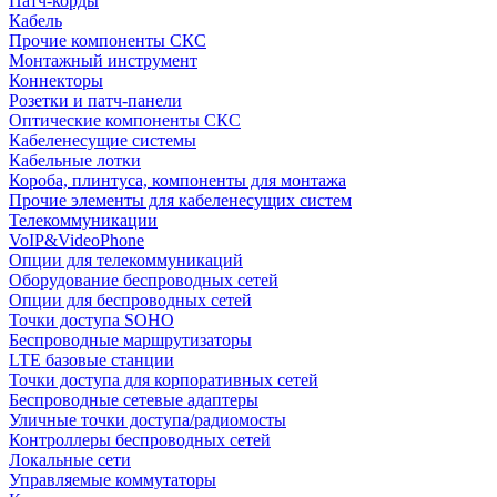
Патч-корды
Кабель
Прочие компоненты СКС
Монтажный инструмент
Коннекторы
Розетки и патч-панели
Оптические компоненты СКС
Кабеленесущие системы
Кабельные лотки
Короба, плинтуса, компоненты для монтажа
Прочие элементы для кабеленесущих систем
Телекоммуникации
VoIP&VideoPhone
Опции для телекоммуникаций
Оборудование беспроводных сетей
Опции для беспроводных сетей
Точки доступа SOHO
Беспроводные маршрутизаторы
LTE базовые станции
Точки доступа для корпоративных сетей
Беспроводные сетевые адаптеры
Уличные точки доступа/радиомосты
Контроллеры беспроводных сетей
Локальные сети
Управляемые коммутаторы