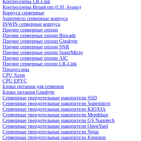
Контроллеры LR-Link
Контроллеры Broadcom (LSI, Avago)
Корпуса серверные
Supermicro серверные корпуса
INWIN серверные корпуса
Прочие серверные опции
Прочие серверные опции Brocade
Прочие серверные опции Gigabyte
Прочие серверные опции SNR
Прочие серверные опции SuperMicro
Прочие серверные опции AIC
Прочие серверные опции LR-Link
Процессоры
CPU Xeon
CPU EPYC
Блоки питания для серверов
Блоки питания Gigabyte
Серверные твердотельные накопители SSD
Cерверные твердотельные накопители Supermicro
Cерверные твердотельные накопители KIOXIA
Cерверные твердотельные накопители Memblaze
Cерверные твердотельные накопители GS Nanotech
Серверные твердотельные накопители OpenYard
Серверные твердотельные накопители Netac
Cерверные твердотельные накопители Kingston