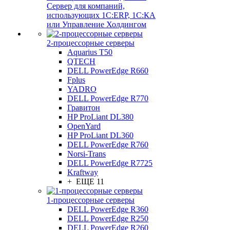
Сервер для компаний,
использующих 1C:ERP, 1С:КА
или Управление Холдингом
2-процессорные серверы
Aquarius T50
QTECH
DELL PowerEdge R660
Fplus
YADRO
DELL PowerEdge R770
Гравитон
HP ProLiant DL380
OpenYard
HP ProLiant DL360
DELL PowerEdge R760
Norsi-Trans
DELL PowerEdge R7725
Kraftway
+ ЕЩЕ 11
1-процессорные серверы
DELL PowerEdge R360
DELL PowerEdge R250
DELL PowerEdge R260