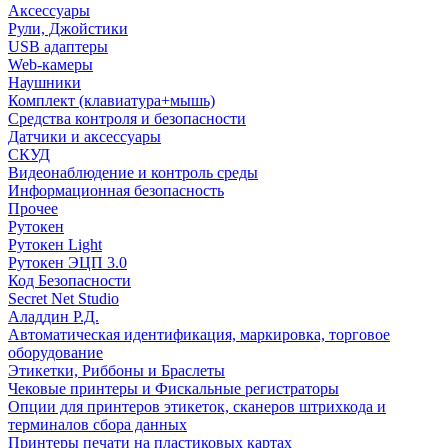
Аксессуары
Рули, Джойстики
USB адаптеры
Web-камеры
Наушники
Комплект (клавиатура+мышь)
Средства контроля и безопасности
Датчики и аксессуары
СКУД
Видеонаблюдение и контроль среды
Информационная безопасность
Прочее
Рутокен
Рутокен Light
Рутокен ЭЦП 3.0
Код Безопасности
Secret Net Studio
Аладдин Р.Д.
Автоматическая идентификация, маркировка, торговое
оборудование
Этикетки, Риббоны и Браслеты
Чековые принтеры и Фискальные регистраторы
Опции для принтеров этикеток, сканеров штрихкода и
терминалов сбора данных
Принтеры печати на пластиковых картах