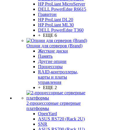
HP ProLiant MicroServer
DELL PowerEdge R6615
Гравитон
HP ProLiant DL20
HP ProLiant ML30
DELL PowerEdge T360
+ ЕЩЕ 6
Опции для серверов (Brand)
Жесткие диски
Память
Другие опции
Процессоры
RAID-контроллеры,
карты и платы
управления
+ ЕЩЕ 2
2-процессорные серверные
платформы
OpenYard
ASUS RS720 (Rack 2U)
SNR
ASUS RS700 (Rack 1U)