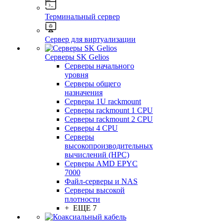
Терминальный сервер
Сервер для виртуализации
Серверы SK Gelios
Серверы начального
уровня
Серверы общего
назначения
Серверы 1U rackmount
Серверы rackmount 1 CPU
Серверы rackmount 2 CPU
Серверы 4 CPU
Серверы
высокопроизводительных
вычислений (HPC)
Серверы AMD EPYC
7000
Файл-серверы и NAS
Серверы высокой
плотности
+ ЕЩЕ 7