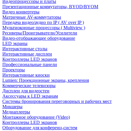
Видеопроцессоры и платы
Презентационные коммутаторы, BYOD/BYOM
Видео конвертеры
Матричные AV-коммутаторы
Передача видео/аудио по IP ( AV over IP )
Мультиоконные процессоры ( Multiview )
Ресиверы/Проигрыватели/Усилители
Видео-отображающее оборудование
LED экраны
Интерактивные столы
Интерактивные дисплеи
Контроллеры LED экранов
Профессиональные панели
Проекторы
Интерактивные киоски
Lumien: Проекционные экраны, крепления
Коммерческие телевизоры
Дисплеи для видеостен
Аксессуары к LED экранам
Системы бронирования переговорных и рабочих мест
Микшеры
Медиаплееры
Монтажное оборудование (Video)
Контроллеры LED экранов
Оборудование для конференц-систем