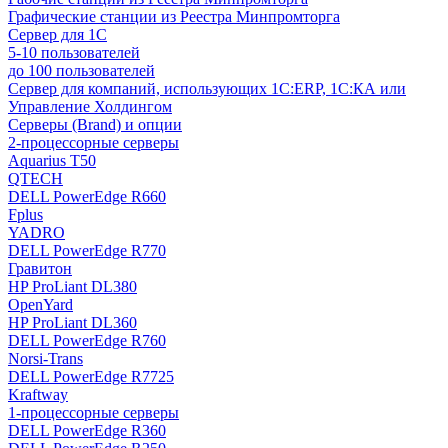
Графические станции из Реестра Минпромторга
Сервер для 1С
5-10 пользователей
до 100 пользователей
Сервер для компаний, использующих 1C:ERP, 1С:КА или
Управление Холдингом
Серверы (Brand) и опции
2-процессорные серверы
Aquarius T50
QTECH
DELL PowerEdge R660
Fplus
YADRO
DELL PowerEdge R770
Гравитон
HP ProLiant DL380
OpenYard
HP ProLiant DL360
DELL PowerEdge R760
Norsi-Trans
DELL PowerEdge R7725
Kraftway
1-процессорные серверы
DELL PowerEdge R360