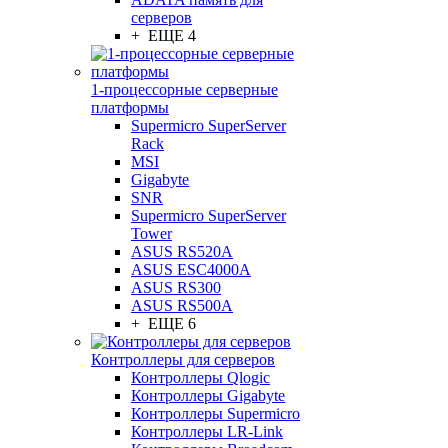
серверов
+ ЕЩЕ 4
1-процессорные серверные
платформы
Supermicro SuperServer
Rack
MSI
Gigabyte
SNR
Supermicro SuperServer
Tower
ASUS RS520A
ASUS ESC4000A
ASUS RS300
ASUS RS500A
+ ЕЩЕ 6
Контроллеры для серверов
Контроллеры Qlogic
Контроллеры Gigabyte
Контроллеры Supermicro
Контроллеры LR-Link