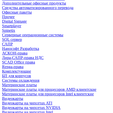
Дополнительные офисные продукты
Средства автоматизированного перевода
Офисные пакеты
Прочее
Digital Signage
Smartplayer
Spinetix
Серверные операционные системы
SQL сервер
САПР
Нанософт Разработка
АСКОН-права
Лира-САПР-права НДС
SCAD Office права
Renga-права
Комплектующие
БП для корпусов
Системы охлаждения
Материнские платы
Материнские платы для процесоров AMD клиентские
Материнские платы для процесоров Intel клиентские
Видеокарты
Видеокарты на чипсетах ATI
Видеокарты на чипсетах NVIDIA
Видеокарты на чипсетах Intel