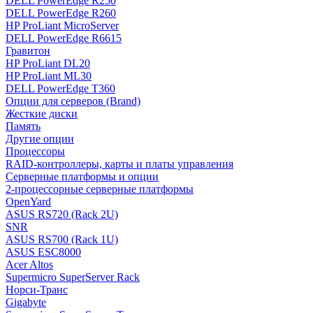
DELL PowerEdge R250
DELL PowerEdge R260
HP ProLiant MicroServer
DELL PowerEdge R6615
Гравитон
HP ProLiant DL20
HP ProLiant ML30
DELL PowerEdge T360
Опции для серверов (Brand)
Жесткие диски
Память
Другие опции
Процессоры
RAID-контроллеры, карты и платы управления
Серверные платформы и опции
2-процессорные серверные платформы
OpenYard
ASUS RS720 (Rack 2U)
SNR
ASUS RS700 (Rack 1U)
ASUS ESC8000
Acer Altos
Supermicro SuperServer Rack
Норси-Транс
Gigabyte