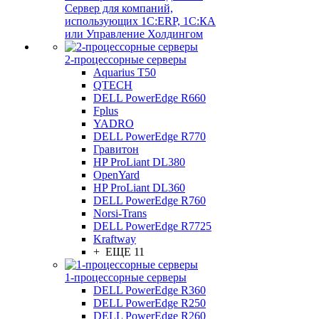
Сервер для компаний,
использующих 1C:ERP, 1С:КА
или Управление Холдингом
2-процессорные серверы
Aquarius T50
QTECH
DELL PowerEdge R660
Fplus
YADRO
DELL PowerEdge R770
Гравитон
HP ProLiant DL380
OpenYard
HP ProLiant DL360
DELL PowerEdge R760
Norsi-Trans
DELL PowerEdge R7725
Kraftway
+ ЕЩЕ 11
1-процессорные серверы
DELL PowerEdge R360
DELL PowerEdge R250
DELL PowerEdge R260