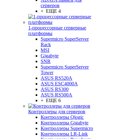
серверов
+ ЕЩЕ 4
1-процессорные серверные
платформы
Supermicro SuperServer
Rack
MSI
Gigabyte
SNR
Supermicro SuperServer
Tower
ASUS RS520A
ASUS ESC4000A
ASUS RS300
ASUS RS500A
+ ЕЩЕ 6
Контроллеры для серверов
Контроллеры Qlogic
Контроллеры Gigabyte
Контроллеры Supermicro
Контроллеры LR-Link