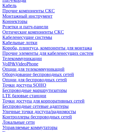
Патч-корды
Кабель
Прочие компоненты СКС
Монтажный инструмент
Коннекторы
Розетки и патч-панели
Оптические компоненты СКС
Кабеленесущие системы
Кабельные лотки
Короба, плинтуса, компоненты для монтажа
Прочие элементы для кабеленесущих систем
Телекоммуникации
VoIP&VideoPhone
Опции для телекоммуникаций
Оборудование беспроводных сетей
Опции для беспроводных сетей
Точки доступа SOHO
Беспроводные маршрутизаторы
LTE базовые станции
Точки доступа для корпоративных сетей
Беспроводные сетевые адаптеры
Уличные точки доступа/радиомосты
Контроллеры беспроводных сетей
Локальные сети
Управляемые коммутаторы