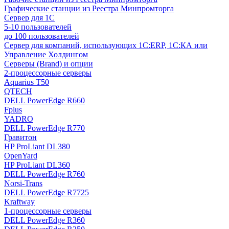
Графические станции из Реестра Минпромторга
Сервер для 1С
5-10 пользователей
до 100 пользователей
Сервер для компаний, использующих 1C:ERP, 1С:КА или
Управление Холдингом
Серверы (Brand) и опции
2-процессорные серверы
Aquarius T50
QTECH
DELL PowerEdge R660
Fplus
YADRO
DELL PowerEdge R770
Гравитон
HP ProLiant DL380
OpenYard
HP ProLiant DL360
DELL PowerEdge R760
Norsi-Trans
DELL PowerEdge R7725
Kraftway
1-процессорные серверы
DELL PowerEdge R360