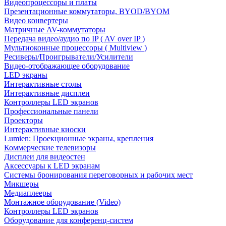
Видеопроцессоры и платы
Презентационные коммутаторы, BYOD/BYOM
Видео конвертеры
Матричные AV-коммутаторы
Передача видео/аудио по IP ( AV over IP )
Мультиоконные процессоры ( Multiview )
Ресиверы/Проигрыватели/Усилители
Видео-отображающее оборудование
LED экраны
Интерактивные столы
Интерактивные дисплеи
Контроллеры LED экранов
Профессиональные панели
Проекторы
Интерактивные киоски
Lumien: Проекционные экраны, крепления
Коммерческие телевизоры
Дисплеи для видеостен
Аксессуары к LED экранам
Системы бронирования переговорных и рабочих мест
Микшеры
Медиаплееры
Монтажное оборудование (Video)
Контроллеры LED экранов
Оборудование для конференц-систем