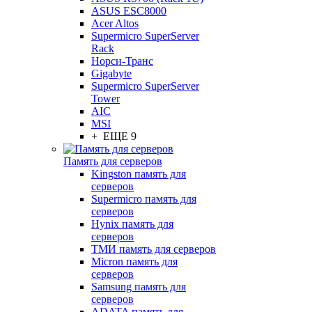
ASUS ESC8000
Acer Altos
Supermicro SuperServer
Rack
Норси-Транс
Gigabyte
Supermicro SuperServer
Tower
AIC
MSI
+ ЕЩЕ 9
Память для серверов
Kingston память для
серверов
Supermicro память для
серверов
Hynix память для
серверов
ТМИ память для серверов
Micron память для
серверов
Samsung память для
серверов
ADATA память для