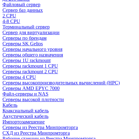
Файловый сервер
Сервер баз данных
2 CPU
4-8 CPU
Терминальный сервер
Сервер для виртуализации
Серверы по брендам
Серверы SK Gelios
Серверы начального уровня
Серверы общего назначения
Серверы 1U rackmount
Серверы rackmount 1 CPU
Серверы rackmount 2 CPU
Серверы 4 CPU
Серверы высокопроизводительных вычислений (HPC)
Серверы AMD EPYC 7000
Файл-серверы и NAS
Серверы высокой плотности
Кабель
Коаксиальный кабель
Акустический кабель
Импортозамещение
Серверы из Реестра Минпромторга
СХД из Реестра Минпромторга
Рабочие станции из Реестра Минпромторга