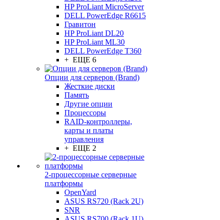
HP ProLiant MicroServer
DELL PowerEdge R6615
Гравитон
HP ProLiant DL20
HP ProLiant ML30
DELL PowerEdge T360
+ ЕЩЕ 6
Опции для серверов (Brand)
Жесткие диски
Память
Другие опции
Процессоры
RAID-контроллеры,
карты и платы
управления
+ ЕЩЕ 2
2-процессорные серверные
платформы
OpenYard
ASUS RS720 (Rack 2U)
SNR
ASUS RS700 (Rack 1U)