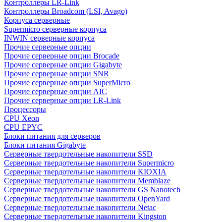
Контроллеры LR-Link
Контроллеры Broadcom (LSI, Avago)
Корпуса серверные
Supermicro серверные корпуса
INWIN серверные корпуса
Прочие серверные опции
Прочие серверные опции Brocade
Прочие серверные опции Gigabyte
Прочие серверные опции SNR
Прочие серверные опции SuperMicro
Прочие серверные опции AIC
Прочие серверные опции LR-Link
Процессоры
CPU Xeon
CPU EPYC
Блоки питания для серверов
Блоки питания Gigabyte
Серверные твердотельные накопители SSD
Cерверные твердотельные накопители Supermicro
Cерверные твердотельные накопители KIOXIA
Cерверные твердотельные накопители Memblaze
Cерверные твердотельные накопители GS Nanotech
Серверные твердотельные накопители OpenYard
Серверные твердотельные накопители Netac
Cерверные твердотельные накопители Kingston