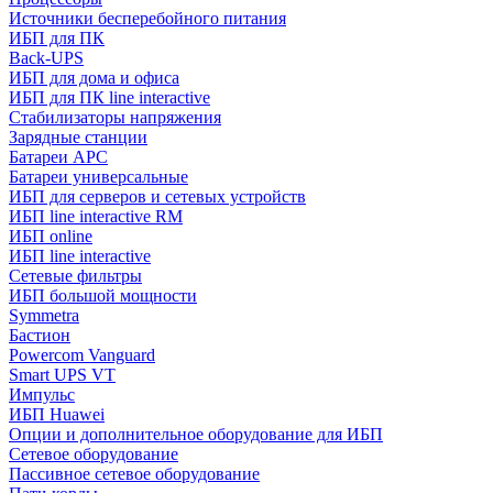
Источники бесперебойного питания
ИБП для ПК
Back-UPS
ИБП для дома и офиса
ИБП для ПК linе interactive
Стабилизаторы напряжения
Зарядные станции
Батареи APC
Батареи универсальные
ИБП для серверов и сетевых устройств
ИБП line interactive RM
ИБП online
ИБП linе interactive
Сетевые фильтры
ИБП большой мощности
Symmetra
Бастион
Powercom Vanguard
Smart UPS VT
Импульс
ИБП Huawei
Опции и дополнительное оборудование для ИБП
Сетевое оборудование
Пассивное сетевое оборудование