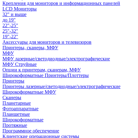
Крепления для мониторов и информационных панелей
LCD Мониторы
32" и выше
до 19"
22"-25"
25"-32"
19"-22"
Аксессуары для мониторов и телевизоров
Принтеры, сканеры, МФУ
МФУ
МФУ лазерные/светодиодные/электрографические
МФУ Струйные
Опции к принтерам, сканерам, МФУ
Широкоформатные Принтеры/Плоттеры
Принтеры
Принтеры лазерные/светодиодные/электрографические
Широкоформатные МФУ
Сканеры
Планетарные
Фотоаппаратные
Планшетные
Широкоформатные
Протяжные
Программное обеспечение
Клиентские операционные системы