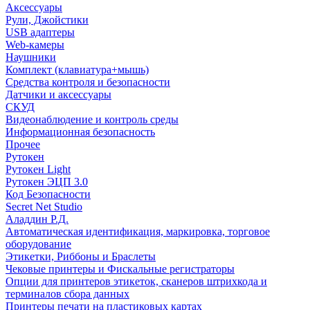
Аксессуары
Рули, Джойстики
USB адаптеры
Web-камеры
Наушники
Комплект (клавиатура+мышь)
Средства контроля и безопасности
Датчики и аксессуары
СКУД
Видеонаблюдение и контроль среды
Информационная безопасность
Прочее
Рутокен
Рутокен Light
Рутокен ЭЦП 3.0
Код Безопасности
Secret Net Studio
Аладдин Р.Д.
Автоматическая идентификация, маркировка, торговое
оборудование
Этикетки, Риббоны и Браслеты
Чековые принтеры и Фискальные регистраторы
Опции для принтеров этикеток, сканеров штрихкода и
терминалов сбора данных
Принтеры печати на пластиковых картах