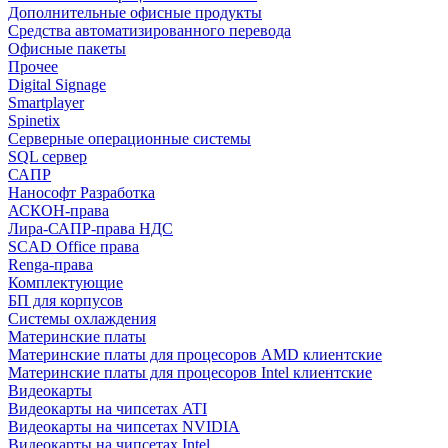
Дополнительные офисные продукты
Средства автоматизированного перевода
Офисные пакеты
Прочее
Digital Signage
Smartplayer
Spinetix
Серверные операционные системы
SQL сервер
САПР
Нанософт Разработка
АСКОН-права
Лира-САПР-права НДС
SCAD Office права
Renga-права
Комплектующие
БП для корпусов
Системы охлаждения
Материнские платы
Материнские платы для процесоров AMD клиентские
Материнские платы для процесоров Intel клиентские
Видеокарты
Видеокарты на чипсетах ATI
Видеокарты на чипсетах NVIDIA
Видеокарты на чипсетах Intel