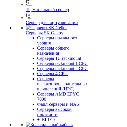
Терминальный сервер
Сервер для виртуализации
Серверы SK Gelios
Серверы начального
уровня
Серверы общего
назначения
Серверы 1U rackmount
Серверы rackmount 1 CPU
Серверы rackmount 2 CPU
Серверы 4 CPU
Серверы
высокопроизводительных
вычислений (HPC)
Серверы AMD EPYC
7000
Файл-серверы и NAS
Серверы высокой
плотности
+ ЕЩЕ 7