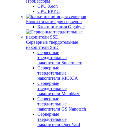
Процессоры
CPU Xeon
CPU EPYC
Блоки питания для серверов
Блоки питания Gigabyte
Серверные твердотельные
накопители SSD
Cерверные
твердотельные
накопители Supermicro
Cерверные
твердотельные
накопители KIOXIA
Cерверные
твердотельные
накопители Memblaze
Cерверные
твердотельные
накопители GS Nanotech
Серверные
твердотельные
накопители OpenYard