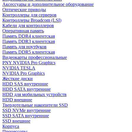
Аксессуары и дополнительное оборудование
Оптические приводы
Контроллеры для серверов
Контроллеры Broadcom (LSI)
Кабели для контроллеров
Оперативная память
Память DDR4 клиентская
Память DDR3 клиентская
Память для ноутбуков
Память DDR5 клиентская
Видеокарты профессиональные
PNY NVIDIA Pro Graphics
NVIDIA TESLA
NVIDIA Pro Graphics
Жесткие диски
HDD SAS внутренние
HDD SATA внутренние
HDD для мобильных устройств
HDD внешние
Твердотельные накопители SSD
SSD NVMe внутренние
SSD SATA внутренние
SSD внешние
Корпуса
Процессоры