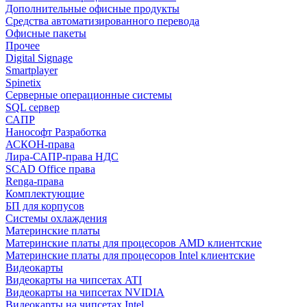
Дополнительные офисные продукты
Средства автоматизированного перевода
Офисные пакеты
Прочее
Digital Signage
Smartplayer
Spinetix
Серверные операционные системы
SQL сервер
САПР
Нанософт Разработка
АСКОН-права
Лира-САПР-права НДС
SCAD Office права
Renga-права
Комплектующие
БП для корпусов
Системы охлаждения
Материнские платы
Материнские платы для процесоров AMD клиентские
Материнские платы для процесоров Intel клиентские
Видеокарты
Видеокарты на чипсетах ATI
Видеокарты на чипсетах NVIDIA
Видеокарты на чипсетах Intel