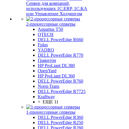
Сервер для компаний,
использующих 1C:ERP, 1С:КА
или Управление Холдингом
2-процессорные серверы
Aquarius T50
QTECH
DELL PowerEdge R660
Fplus
YADRO
DELL PowerEdge R770
Гравитон
HP ProLiant DL380
OpenYard
HP ProLiant DL360
DELL PowerEdge R760
Norsi-Trans
DELL PowerEdge R7725
Kraftway
+ ЕЩЕ 11
1-процессорные серверы
DELL PowerEdge R360
DELL PowerEdge R250
DELL PowerEdge R260