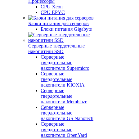
Процессоры
CPU Xeon
CPU EPYC
Блоки питания для серверов
Блоки питания Gigabyte
Серверные твердотельные
накопители SSD
Cерверные
твердотельные
накопители Supermicro
Cерверные
твердотельные
накопители KIOXIA
Cерверные
твердотельные
накопители Memblaze
Cерверные
твердотельные
накопители GS Nanotech
Серверные
твердотельные
накопители OpenYard