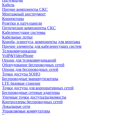
Патч-корды
Кабель
Прочие компоненты СКС
Монтажный инструмент
Коннекторы
Розетки и патч-панели
Оптические компоненты СКС
Кабеленесущие системы
Кабельные лотки
Короба, плинтуса, компоненты для монтажа
Прочие элементы для кабеленесущих систем
Телекоммуникации
VoIP&VideoPhone
Опции для телекоммуникаций
Оборудование беспроводных сетей
Опции для беспроводных сетей
Точки доступа SOHO
Беспроводные маршрутизаторы
LTE базовые станции
Точки доступа для корпоративных сетей
Беспроводные сетевые адаптеры
Уличные точки доступа/радиомосты
Контроллеры беспроводных сетей
Локальные сети
Управляемые коммутаторы