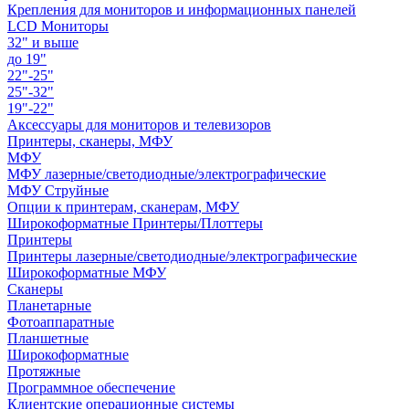
Крепления для мониторов и информационных панелей
LCD Мониторы
32" и выше
до 19"
22"-25"
25"-32"
19"-22"
Аксессуары для мониторов и телевизоров
Принтеры, сканеры, МФУ
МФУ
МФУ лазерные/светодиодные/электрографические
МФУ Струйные
Опции к принтерам, сканерам, МФУ
Широкоформатные Принтеры/Плоттеры
Принтеры
Принтеры лазерные/светодиодные/электрографические
Широкоформатные МФУ
Сканеры
Планетарные
Фотоаппаратные
Планшетные
Широкоформатные
Протяжные
Программное обеспечение
Клиентские операционные системы