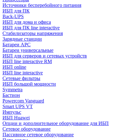
Источники бесперебойного питания
ИБП для ПК
Back-UPS
ИБП для дома и офиса
ИБП для ПК linе interactive
Стабилизаторы напряжения
Зарядные станции
Батареи APC
Батареи универсальные
ИБП для серверов и сетевых устройств
ИБП line interactive RM
ИБП online
ИБП linе interactive
Сетевые фильтры
ИБП большой мощности
Symmetra
Бастион
Powercom Vanguard
Smart UPS VT
Импульс
ИБП Huawei
Опции и дополнительное оборудование для ИБП
Сетевое оборудование
Пассивное сетевое оборудование