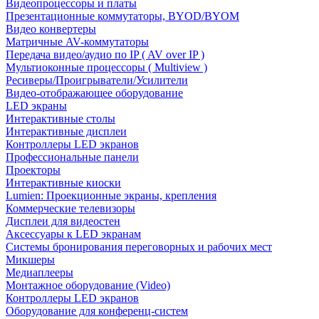
Видеопроцессоры и платы
Презентационные коммутаторы, BYOD/BYOM
Видео конвертеры
Матричные AV-коммутаторы
Передача видео/аудио по IP ( AV over IP )
Мультиоконные процессоры ( Multiview )
Ресиверы/Проигрыватели/Усилители
Видео-отображающее оборудование
LED экраны
Интерактивные столы
Интерактивные дисплеи
Контроллеры LED экранов
Профессиональные панели
Проекторы
Интерактивные киоски
Lumien: Проекционные экраны, крепления
Коммерческие телевизоры
Дисплеи для видеостен
Аксессуары к LED экранам
Системы бронирования переговорных и рабочих мест
Микшеры
Медиаплееры
Монтажное оборудование (Video)
Контроллеры LED экранов
Оборудование для конференц-систем