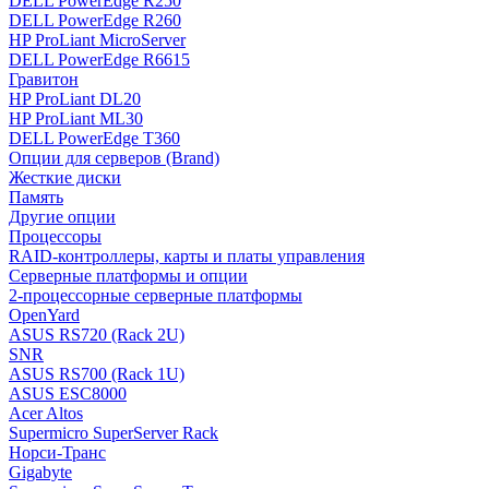
DELL PowerEdge R250
DELL PowerEdge R260
HP ProLiant MicroServer
DELL PowerEdge R6615
Гравитон
HP ProLiant DL20
HP ProLiant ML30
DELL PowerEdge T360
Опции для серверов (Brand)
Жесткие диски
Память
Другие опции
Процессоры
RAID-контроллеры, карты и платы управления
Серверные платформы и опции
2-процессорные серверные платформы
OpenYard
ASUS RS720 (Rack 2U)
SNR
ASUS RS700 (Rack 1U)
ASUS ESC8000
Acer Altos
Supermicro SuperServer Rack
Норси-Транс
Gigabyte