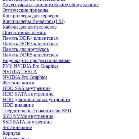
Аксессуары и дополнительное оборудование
Оптические приводы
Контроллеры для серверов
Контроллеры Broadcom (LSI)
Кабели для контроллеров
Оперативная память
Память DDR4 клиентская
Память DDR3 клиентская
Память для ноутбуков
Память DDR5 клиентская
Видеокарты профессиональные
PNY NVIDIA Pro Graphics
NVIDIA TESLA
NVIDIA Pro Graphics
Жесткие диски
HDD SAS внутренние
HDD SATA внутренние
HDD для мобильных устройств
HDD внешние
Твердотельные накопители SSD
SSD NVMe внутренние
SSD SATA внутренние
SSD внешние
Корпуса
Процессоры