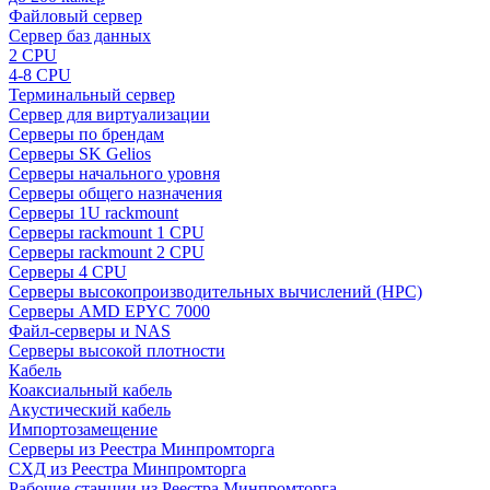
Файловый сервер
Сервер баз данных
2 CPU
4-8 CPU
Терминальный сервер
Сервер для виртуализации
Серверы по брендам
Серверы SK Gelios
Серверы начального уровня
Серверы общего назначения
Серверы 1U rackmount
Серверы rackmount 1 CPU
Серверы rackmount 2 CPU
Серверы 4 CPU
Серверы высокопроизводительных вычислений (HPC)
Серверы AMD EPYC 7000
Файл-серверы и NAS
Серверы высокой плотности
Кабель
Коаксиальный кабель
Акустический кабель
Импортозамещение
Серверы из Реестра Минпромторга
СХД из Реестра Минпромторга
Рабочие станции из Реестра Минпромторга