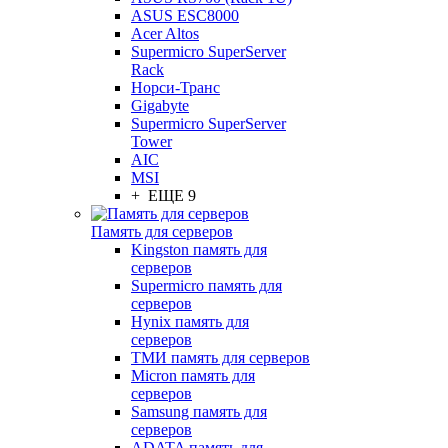
ASUS ESC8000
Acer Altos
Supermicro SuperServer
Rack
Норси-Транс
Gigabyte
Supermicro SuperServer
Tower
AIC
MSI
+ ЕЩЕ 9
Память для серверов
Kingston память для
серверов
Supermicro память для
серверов
Hynix память для
серверов
ТМИ память для серверов
Micron память для
серверов
Samsung память для
серверов
ADATA память для