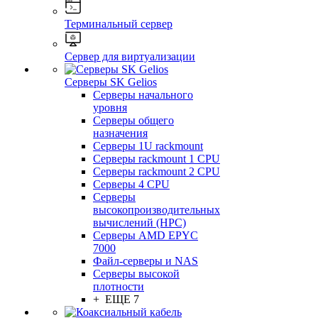
Терминальный сервер
Сервер для виртуализации
Серверы SK Gelios
Серверы начального
уровня
Серверы общего
назначения
Серверы 1U rackmount
Серверы rackmount 1 CPU
Серверы rackmount 2 CPU
Серверы 4 CPU
Серверы
высокопроизводительных
вычислений (HPC)
Серверы AMD EPYC
7000
Файл-серверы и NAS
Серверы высокой
плотности
+ ЕЩЕ 7