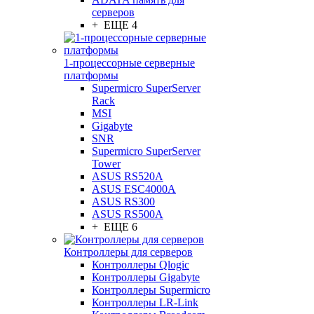
серверов
+ ЕЩЕ 4
1-процессорные серверные
платформы
Supermicro SuperServer
Rack
MSI
Gigabyte
SNR
Supermicro SuperServer
Tower
ASUS RS520A
ASUS ESC4000A
ASUS RS300
ASUS RS500A
+ ЕЩЕ 6
Контроллеры для серверов
Контроллеры Qlogic
Контроллеры Gigabyte
Контроллеры Supermicro
Контроллеры LR-Link