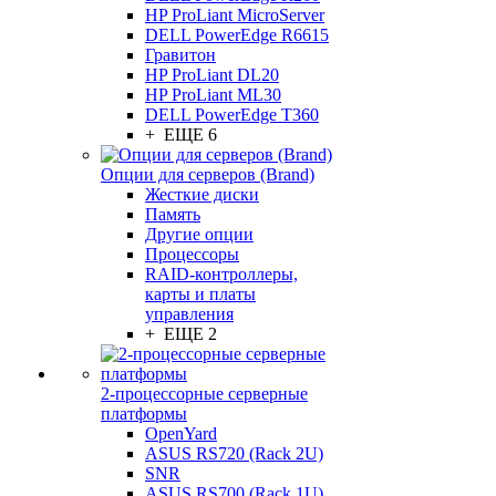
HP ProLiant MicroServer
DELL PowerEdge R6615
Гравитон
HP ProLiant DL20
HP ProLiant ML30
DELL PowerEdge T360
+ ЕЩЕ 6
Опции для серверов (Brand)
Жесткие диски
Память
Другие опции
Процессоры
RAID-контроллеры,
карты и платы
управления
+ ЕЩЕ 2
2-процессорные серверные
платформы
OpenYard
ASUS RS720 (Rack 2U)
SNR
ASUS RS700 (Rack 1U)