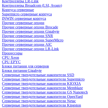
Контроллеры LR-Link
Контроллеры Broadcom (LSI, Avago)
Корпуса серверные
Supermicro серверные корпуса
INWIN серверные корпуса
Прочие серверные опции
Прочие серверные опции Brocade
Прочие серверные опции Gigabyte
Прочие серверные опции SNR
Прочие серверные опции SuperMicro
Прочие серверные опции AIC
Прочие серверные опции LR-Link
Процессоры
CPU Xeon
CPU EPYC
Блоки питания для серверов
Блоки питания Gigabyte
Серверные твердотельные накопители SSD
Cерверные твердотельные накопители Supermicro
Cерверные твердотельные накопители KIOXIA
Cерверные твердотельные накопители Memblaze
Cерверные твердотельные накопители GS Nanotech
Серверные твердотельные накопители OpenYard
Серверные твердотельные накопители Netac
Cерверные твердотельные накопители Kingston