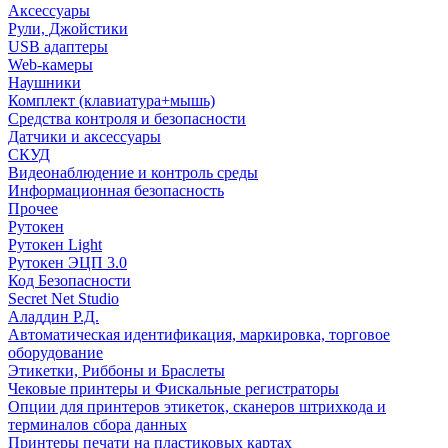
Аксессуары
Рули, Джойстики
USB адаптеры
Web-камеры
Наушники
Комплект (клавиатура+мышь)
Средства контроля и безопасности
Датчики и аксессуары
СКУД
Видеонаблюдение и контроль среды
Информационная безопасность
Прочее
Рутокен
Рутокен Light
Рутокен ЭЦП 3.0
Код Безопасности
Secret Net Studio
Аладдин Р.Д.
Автоматическая идентификация, маркировка, торговое
оборудование
Этикетки, Риббоны и Браслеты
Чековые принтеры и Фискальные регистраторы
Опции для принтеров этикеток, сканеров штрихкода и
терминалов сбора данных
Принтеры печати на пластиковых картах