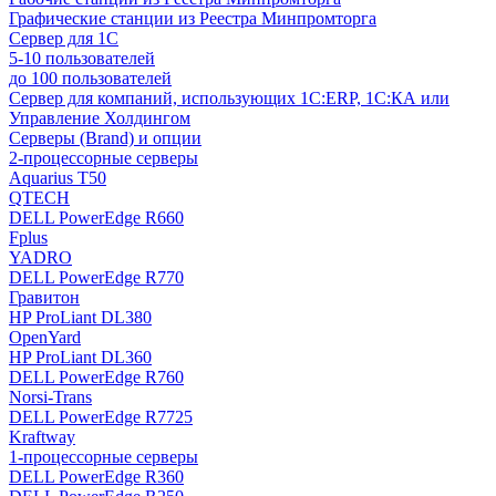
Графические станции из Реестра Минпромторга
Сервер для 1С
5-10 пользователей
до 100 пользователей
Сервер для компаний, использующих 1C:ERP, 1С:КА или
Управление Холдингом
Серверы (Brand) и опции
2-процессорные серверы
Aquarius T50
QTECH
DELL PowerEdge R660
Fplus
YADRO
DELL PowerEdge R770
Гравитон
HP ProLiant DL380
OpenYard
HP ProLiant DL360
DELL PowerEdge R760
Norsi-Trans
DELL PowerEdge R7725
Kraftway
1-процессорные серверы
DELL PowerEdge R360