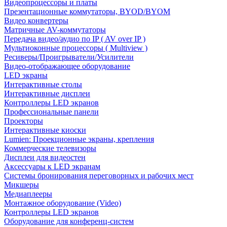
Видеопроцессоры и платы
Презентационные коммутаторы, BYOD/BYOM
Видео конвертеры
Матричные AV-коммутаторы
Передача видео/аудио по IP ( AV over IP )
Мультиоконные процессоры ( Multiview )
Ресиверы/Проигрыватели/Усилители
Видео-отображающее оборудование
LED экраны
Интерактивные столы
Интерактивные дисплеи
Контроллеры LED экранов
Профессиональные панели
Проекторы
Интерактивные киоски
Lumien: Проекционные экраны, крепления
Коммерческие телевизоры
Дисплеи для видеостен
Аксессуары к LED экранам
Системы бронирования переговорных и рабочих мест
Микшеры
Медиаплееры
Монтажное оборудование (Video)
Контроллеры LED экранов
Оборудование для конференц-систем