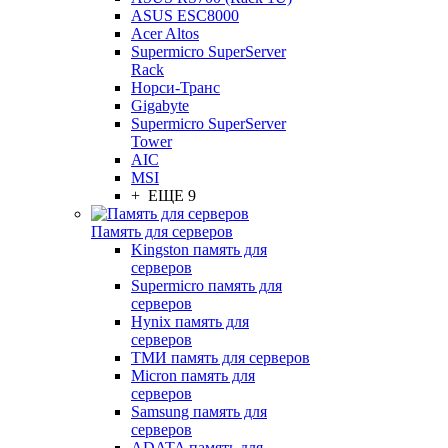
ASUS ESC8000
Acer Altos
Supermicro SuperServer
Rack
Норси-Транс
Gigabyte
Supermicro SuperServer
Tower
AIC
MSI
+ ЕЩЕ 9
Память для серверов
Kingston память для
серверов
Supermicro память для
серверов
Hynix память для
серверов
ТМИ память для серверов
Micron память для
серверов
Samsung память для
серверов
ADATA память для