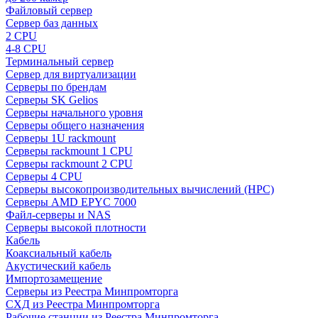
Файловый сервер
Сервер баз данных
2 CPU
4-8 CPU
Терминальный сервер
Сервер для виртуализации
Серверы по брендам
Серверы SK Gelios
Серверы начального уровня
Серверы общего назначения
Серверы 1U rackmount
Серверы rackmount 1 CPU
Серверы rackmount 2 CPU
Серверы 4 CPU
Серверы высокопроизводительных вычислений (HPC)
Серверы AMD EPYC 7000
Файл-серверы и NAS
Серверы высокой плотности
Кабель
Коаксиальный кабель
Акустический кабель
Импортозамещение
Серверы из Реестра Минпромторга
СХД из Реестра Минпромторга
Рабочие станции из Реестра Минпромторга