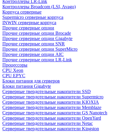
Контроллеры LR-Link
Контроллеры Broadcom (LSI, Avago)
Корпуса серверные
Supermicro серверные корпуса
INWIN серверные корпуса
Прочие серверные опции
Прочие серверные опции Brocade
Прочие серверные опции Gigabyte
Прочие серверные опции SNR
Прочие серверные опции SuperMicro
Прочие серверные опции AIC
Прочие серверные опции LR-Link
Процессоры
CPU Xeon
CPU EPYC
Блоки питания для серверов
Блоки питания Gigabyte
Серверные твердотельные накопители SSD
Cерверные твердотельные накопители Supermicro
Cерверные твердотельные накопители KIOXIA
Cерверные твердотельные накопители Memblaze
Cерверные твердотельные накопители GS Nanotech
Серверные твердотельные накопители OpenYard
Серверные твердотельные накопители Netac
Cерверные твердотельные накопители Kingston