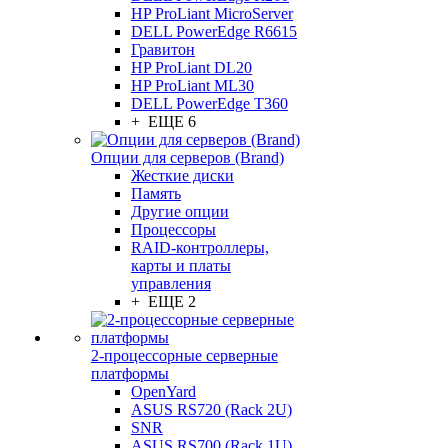
HP ProLiant MicroServer
DELL PowerEdge R6615
Гравитон
HP ProLiant DL20
HP ProLiant ML30
DELL PowerEdge T360
+ ЕЩЕ 6
Опции для серверов (Brand)
Жесткие диски
Память
Другие опции
Процессоры
RAID-контроллеры,
карты и платы
управления
+ ЕЩЕ 2
2-процессорные серверные
платформы
OpenYard
ASUS RS720 (Rack 2U)
SNR
ASUS RS700 (Rack 1U)