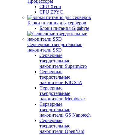
Процессоры
CPU Xeon
CPU EPYC
Блоки питания для серверов
Блоки питания Gigabyte
Серверные твердотельные
накопители SSD
Cерверные
твердотельные
накопители Supermicro
Cерверные
твердотельные
накопители KIOXIA
Cерверные
твердотельные
накопители Memblaze
Cерверные
твердотельные
накопители GS Nanotech
Серверные
твердотельные
накопители OpenYard