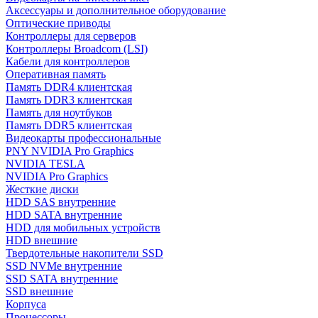
Аксессуары и дополнительное оборудование
Оптические приводы
Контроллеры для серверов
Контроллеры Broadcom (LSI)
Кабели для контроллеров
Оперативная память
Память DDR4 клиентская
Память DDR3 клиентская
Память для ноутбуков
Память DDR5 клиентская
Видеокарты профессиональные
PNY NVIDIA Pro Graphics
NVIDIA TESLA
NVIDIA Pro Graphics
Жесткие диски
HDD SAS внутренние
HDD SATA внутренние
HDD для мобильных устройств
HDD внешние
Твердотельные накопители SSD
SSD NVMe внутренние
SSD SATA внутренние
SSD внешние
Корпуса
Процессоры