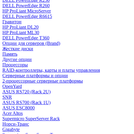
DELL PowerEdge R250
DELL PowerEdge R260
HP ProLiant MicroServer
DELL PowerEdge R6615
Гравитон
HP ProLiant DL20
HP ProLiant ML30
DELL PowerEdge T360
Опции для серверов (Brand)
Жесткие диски
Память
Другие опции
Процессоры
RAID-контроллеры, карты и платы управления
Серверные платформы и опции
2-процессорные серверные платформы
OpenYard
ASUS RS720 (Rack 2U)
SNR
ASUS RS700 (Rack 1U)
ASUS ESC8000
Acer Altos
Supermicro SuperServer Rack
Норси-Транс
Gigabyte