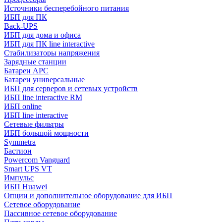
Источники бесперебойного питания
ИБП для ПК
Back-UPS
ИБП для дома и офиса
ИБП для ПК linе interactive
Стабилизаторы напряжения
Зарядные станции
Батареи APC
Батареи универсальные
ИБП для серверов и сетевых устройств
ИБП line interactive RM
ИБП online
ИБП linе interactive
Сетевые фильтры
ИБП большой мощности
Symmetra
Бастион
Powercom Vanguard
Smart UPS VT
Импульс
ИБП Huawei
Опции и дополнительное оборудование для ИБП
Сетевое оборудование
Пассивное сетевое оборудование