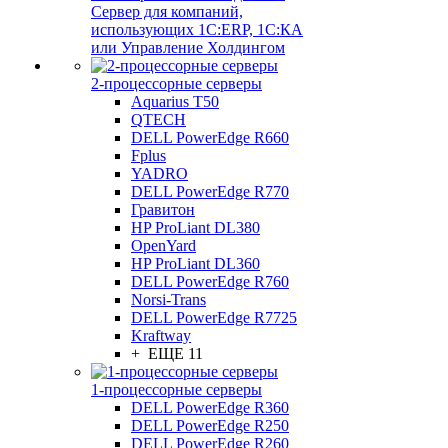
Сервер для компаний,
использующих 1C:ERP, 1С:КА
или Управление Холдингом
2-процессорные серверы
Aquarius T50
QTECH
DELL PowerEdge R660
Fplus
YADRO
DELL PowerEdge R770
Гравитон
HP ProLiant DL380
OpenYard
HP ProLiant DL360
DELL PowerEdge R760
Norsi-Trans
DELL PowerEdge R7725
Kraftway
+ ЕЩЕ 11
1-процессорные серверы
DELL PowerEdge R360
DELL PowerEdge R250
DELL PowerEdge R260