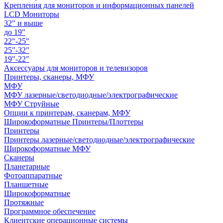
Крепления для мониторов и информационных панелей
LCD Мониторы
32" и выше
до 19"
22"-25"
25"-32"
19"-22"
Аксессуары для мониторов и телевизоров
Принтеры, сканеры, МФУ
МФУ
МФУ лазерные/светодиодные/электрографические
МФУ Струйные
Опции к принтерам, сканерам, МФУ
Широкоформатные Принтеры/Плоттеры
Принтеры
Принтеры лазерные/светодиодные/электрографические
Широкоформатные МФУ
Сканеры
Планетарные
Фотоаппаратные
Планшетные
Широкоформатные
Протяжные
Программное обеспечение
Клиентские операционные системы