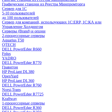
Графические станции из Реестра Минпромторга
Сервер для 1С
5-10 пользователей
до 100 пользователей
Сервер для компаний, использующих 1C:ERP, 1С:КА или
Управление Холдингом
Серверы (Brand) и опции
2-процессорные серверы
Aquarius T50
QTECH
DELL PowerEdge R660
Fplus
YADRO
DELL PowerEdge R770
Гравитон
HP ProLiant DL380
OpenYard
HP ProLiant DL360
DELL PowerEdge R760
Norsi-Trans
DELL PowerEdge R7725
Kraftway
1-процессорные серверы
DELL PowerEdge R360