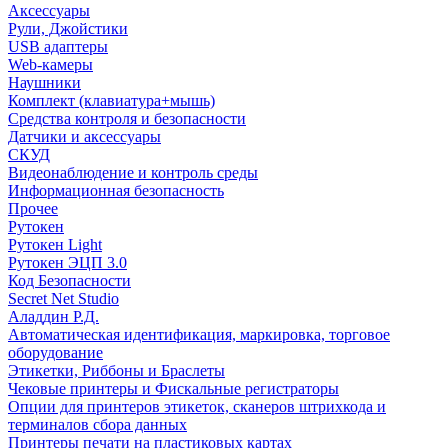
Аксессуары
Рули, Джойстики
USB адаптеры
Web-камеры
Наушники
Комплект (клавиатура+мышь)
Средства контроля и безопасности
Датчики и аксессуары
СКУД
Видеонаблюдение и контроль среды
Информационная безопасность
Прочее
Рутокен
Рутокен Light
Рутокен ЭЦП 3.0
Код Безопасности
Secret Net Studio
Аладдин Р.Д.
Автоматическая идентификация, маркировка, торговое
оборудование
Этикетки, Риббоны и Браслеты
Чековые принтеры и Фискальные регистраторы
Опции для принтеров этикеток, сканеров штрихкода и
терминалов сбора данных
Принтеры печати на пластиковых картах