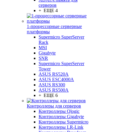
серверов
+ ЕЩЕ 4
1-процессорные серверные
платформы
Supermicro SuperServer
Rack
MSI
Gigabyte
SNR
Supermicro SuperServer
Tower
ASUS RS520A
ASUS ESC4000A
ASUS RS300
ASUS RS500A
+ ЕЩЕ 6
Контроллеры для серверов
Контроллеры Qlogic
Контроллеры Gigabyte
Контроллеры Supermicro
Контроллеры LR-Link