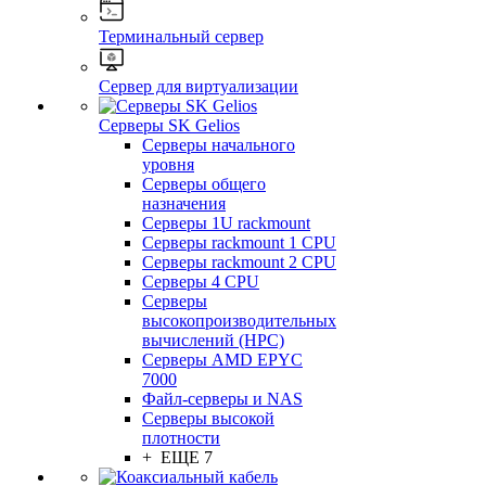
Терминальный сервер
Сервер для виртуализации
Серверы SK Gelios
Серверы начального
уровня
Серверы общего
назначения
Серверы 1U rackmount
Серверы rackmount 1 CPU
Серверы rackmount 2 CPU
Серверы 4 CPU
Серверы
высокопроизводительных
вычислений (HPC)
Серверы AMD EPYC
7000
Файл-серверы и NAS
Серверы высокой
плотности
+ ЕЩЕ 7