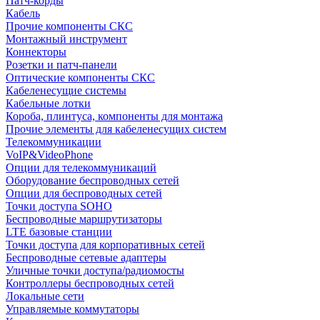
Патч-корды
Кабель
Прочие компоненты СКС
Монтажный инструмент
Коннекторы
Розетки и патч-панели
Оптические компоненты СКС
Кабеленесущие системы
Кабельные лотки
Короба, плинтуса, компоненты для монтажа
Прочие элементы для кабеленесущих систем
Телекоммуникации
VoIP&VideoPhone
Опции для телекоммуникаций
Оборудование беспроводных сетей
Опции для беспроводных сетей
Точки доступа SOHO
Беспроводные маршрутизаторы
LTE базовые станции
Точки доступа для корпоративных сетей
Беспроводные сетевые адаптеры
Уличные точки доступа/радиомосты
Контроллеры беспроводных сетей
Локальные сети
Управляемые коммутаторы