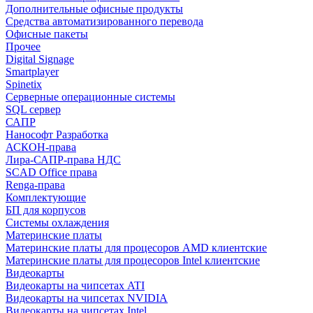
Дополнительные офисные продукты
Средства автоматизированного перевода
Офисные пакеты
Прочее
Digital Signage
Smartplayer
Spinetix
Серверные операционные системы
SQL сервер
САПР
Нанософт Разработка
АСКОН-права
Лира-САПР-права НДС
SCAD Office права
Renga-права
Комплектующие
БП для корпусов
Системы охлаждения
Материнские платы
Материнские платы для процесоров AMD клиентские
Материнские платы для процесоров Intel клиентские
Видеокарты
Видеокарты на чипсетах ATI
Видеокарты на чипсетах NVIDIA
Видеокарты на чипсетах Intel