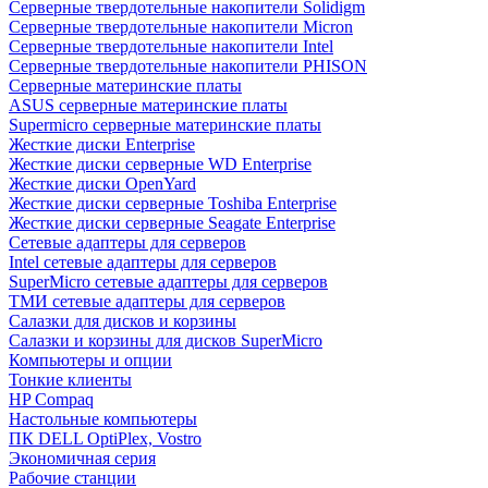
Cерверные твердотельные накопители Solidigm
Cерверные твердотельные накопители Micron
Cерверные твердотельные накопители Intel
Cерверные твердотельные накопители PHISON
Серверные материнские платы
ASUS серверные материнские платы
Supermicro серверные материнские платы
Жесткие диски Enterprise
Жесткие диски серверные WD Enterprise
Жесткие диски OpenYard
Жесткие диски серверные Toshiba Enterprise
Жесткие диски серверные Seagate Enterprise
Сетевые адаптеры для серверов
Intel сетевые адаптеры для серверов
SuperMicro сетевые адаптеры для серверов
ТМИ сетевые адаптеры для серверов
Салазки для дисков и корзины
Салазки и корзины для дисков SuperMicro
Компьютеры и опции
Тонкие клиенты
HP Compaq
Настольные компьютеры
ПК DELL OptiPlex, Vostro
Экономичная серия
Рабочие станции