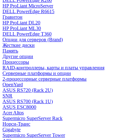
DELL PowerEdge R260
HP ProLiant MicroServer
DELL PowerEdge R6615
Гравитон
HP ProLiant DL20
HP ProLiant ML30
DELL PowerEdge T360
Опции для серверов (Brand)
Жесткие диски
Память
Другие опции
Процессоры
RAID-контроллеры, карты и платы управления
Серверные платформы и опции
2-процессорные серверные платформы
OpenYard
ASUS RS720 (Rack 2U)
SNR
ASUS RS700 (Rack 1U)
ASUS ESC8000
Acer Altos
Supermicro SuperServer Rack
Норси-Транс
Gigabyte
Supermicro SuperServer Tower