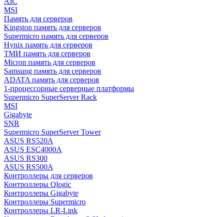
AIC
MSI
Память для серверов
Kingston память для серверов
Supermicro память для серверов
Hynix память для серверов
ТМИ память для серверов
Micron память для серверов
Samsung память для серверов
ADATA память для серверов
1-процессорные серверные платформы
Supermicro SuperServer Rack
MSI
Gigabyte
SNR
Supermicro SuperServer Tower
ASUS RS520A
ASUS ESC4000A
ASUS RS300
ASUS RS500A
Контроллеры для серверов
Контроллеры Qlogic
Контроллеры Gigabyte
Контроллеры Supermicro
Контроллеры LR-Link