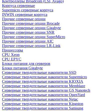
Контроллеры Broadcom (LSI, Avago)
Корпуса серверные
Supermicro серверные корпуса
INWIN серверные корпуса
Прочие серверные опции
Прочие серверные опции Brocade
Прочие серверные опции Gigabyte
Прочие серверные опции SNR
Прочие серверные опции SuperMicro
Прочие серверные опции AIC
Прочие серверные опции LR-Link
Процессоры
CPU Xeon
CPU EPYC
Блоки питания для серверов
Блоки питания Gigabyte
Серверные твердотельные накопители SSD
Cерверные твердотельные накопители Supermicro
Cерверные твердотельные накопители KIOXIA
Cерверные твердотельные накопители Memblaze
Cерверные твердотельные накопители GS Nanotech
Серверные твердотельные накопители OpenYard
Серверные твердотельные накопители Netac
Cерверные твердотельные накопители Kingston
Cерверные твердотельные накопители Samsung