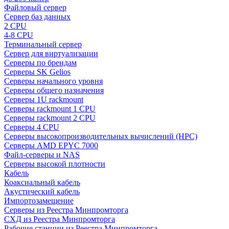
Файловый сервер
Сервер баз данных
2 CPU
4-8 CPU
Терминальный сервер
Сервер для виртуализации
Серверы по брендам
Серверы SK Gelios
Серверы начального уровня
Серверы общего назначения
Серверы 1U rackmount
Серверы rackmount 1 CPU
Серверы rackmount 2 CPU
Серверы 4 CPU
Серверы высокопроизводительных вычислений (HPC)
Серверы AMD EPYC 7000
Файл-серверы и NAS
Серверы высокой плотности
Кабель
Коаксиальный кабель
Акустический кабель
Импортозамещение
Серверы из Реестра Минпромторга
СХД из Реестра Минпромторга
Рабочие станции из Реестра Минпромторга