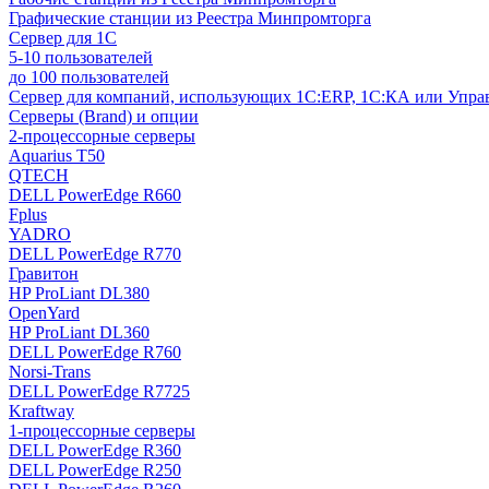
Графические станции из Реестра Минпромторга
Сервер для 1С
5-10 пользователей
до 100 пользователей
Сервер для компаний, использующих 1C:ERP, 1С:КА или Упр
Серверы (Brand) и опции
2-процессорные серверы
Aquarius T50
QTECH
DELL PowerEdge R660
Fplus
YADRO
DELL PowerEdge R770
Гравитон
HP ProLiant DL380
OpenYard
HP ProLiant DL360
DELL PowerEdge R760
Norsi-Trans
DELL PowerEdge R7725
Kraftway
1-процессорные серверы
DELL PowerEdge R360
DELL PowerEdge R250