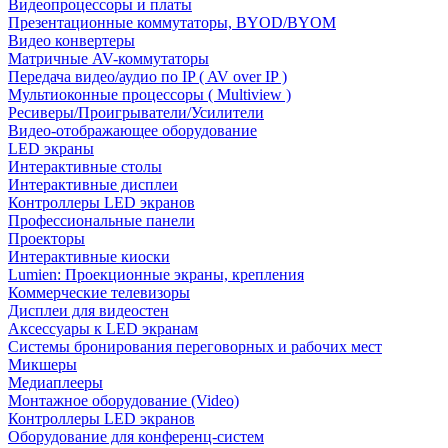
Видеопроцессоры и платы
Презентационные коммутаторы, BYOD/BYOM
Видео конвертеры
Матричные AV-коммутаторы
Передача видео/аудио по IP ( AV over IP )
Мультиоконные процессоры ( Multiview )
Ресиверы/Проигрыватели/Усилители
Видео-отображающее оборудование
LED экраны
Интерактивные столы
Интерактивные дисплеи
Контроллеры LED экранов
Профессиональные панели
Проекторы
Интерактивные киоски
Lumien: Проекционные экраны, крепления
Коммерческие телевизоры
Дисплеи для видеостен
Аксессуары к LED экранам
Системы бронирования переговорных и рабочих мест
Микшеры
Медиаплееры
Монтажное оборудование (Video)
Контроллеры LED экранов
Оборудование для конференц-систем