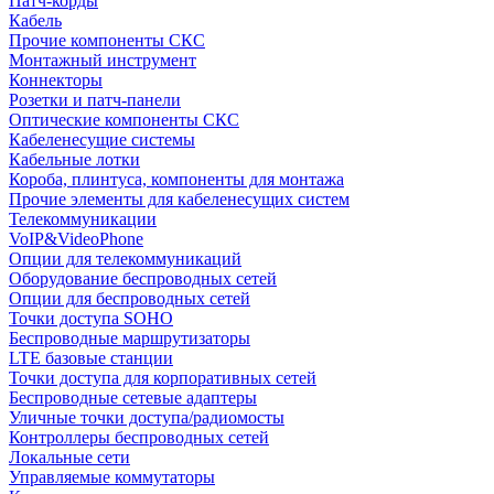
Патч-корды
Кабель
Прочие компоненты СКС
Монтажный инструмент
Коннекторы
Розетки и патч-панели
Оптические компоненты СКС
Кабеленесущие системы
Кабельные лотки
Короба, плинтуса, компоненты для монтажа
Прочие элементы для кабеленесущих систем
Телекоммуникации
VoIP&VideoPhone
Опции для телекоммуникаций
Оборудование беспроводных сетей
Опции для беспроводных сетей
Точки доступа SOHO
Беспроводные маршрутизаторы
LTE базовые станции
Точки доступа для корпоративных сетей
Беспроводные сетевые адаптеры
Уличные точки доступа/радиомосты
Контроллеры беспроводных сетей
Локальные сети
Управляемые коммутаторы