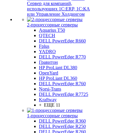
Сервер для компаний,
использующих 1C:ERP, 1С:КА
или Управление Холдингом
2-процессорные серверы
Aquarius T50
QTECH
DELL PowerEdge R660
Fplus
YADRO
DELL PowerEdge R770
Гравитон
HP ProLiant DL380
OpenYard
HP ProLiant DL360
DELL PowerEdge R760
Norsi-Trans
DELL PowerEdge R7725
Kraftway
+ ЕЩЕ 11
1-процессорные серверы
DELL PowerEdge R360
DELL PowerEdge R250
DELL PowerEdge R260