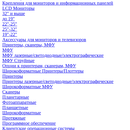
Крепления для мониторов и информационных панелей
LCD Мониторы
32" и выше
до 19"
22"-25"
25"-32"
19"-22"
Аксессуары для мониторов и телевизоров
Принтеры, сканеры, МФУ
МФУ
МФУ лазерные/светодиодные/электрографические
МФУ Струйные
Опции к принтерам, сканерам, МФУ
Широкоформатные Принтеры/Плоттеры
Принтеры
Принтеры лазерные/светодиодные/электрографические
Широкоформатные МФУ
Сканеры
Планетарные
Фотоаппаратные
Планшетные
Широкоформатные
Протяжные
Программное обеспечение
Клиентские операционные системы