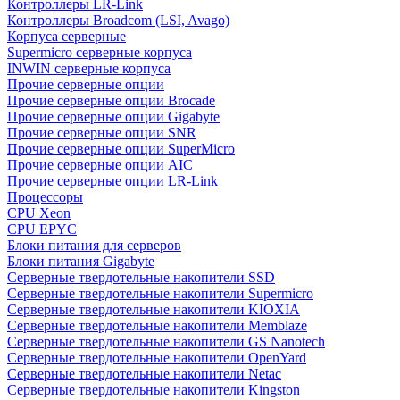
Контроллеры LR-Link
Контроллеры Broadcom (LSI, Avago)
Корпуса серверные
Supermicro серверные корпуса
INWIN серверные корпуса
Прочие серверные опции
Прочие серверные опции Brocade
Прочие серверные опции Gigabyte
Прочие серверные опции SNR
Прочие серверные опции SuperMicro
Прочие серверные опции AIC
Прочие серверные опции LR-Link
Процессоры
CPU Xeon
CPU EPYC
Блоки питания для серверов
Блоки питания Gigabyte
Серверные твердотельные накопители SSD
Cерверные твердотельные накопители Supermicro
Cерверные твердотельные накопители KIOXIA
Cерверные твердотельные накопители Memblaze
Cерверные твердотельные накопители GS Nanotech
Серверные твердотельные накопители OpenYard
Серверные твердотельные накопители Netac
Cерверные твердотельные накопители Kingston