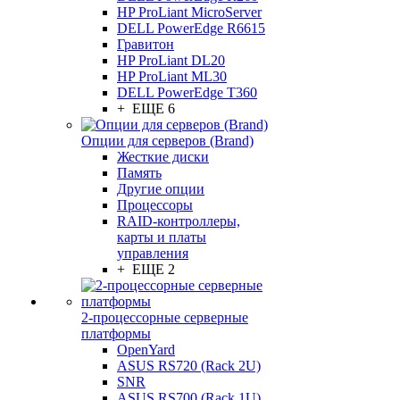
HP ProLiant MicroServer
DELL PowerEdge R6615
Гравитон
HP ProLiant DL20
HP ProLiant ML30
DELL PowerEdge T360
+ ЕЩЕ 6
Опции для серверов (Brand)
Жесткие диски
Память
Другие опции
Процессоры
RAID-контроллеры,
карты и платы
управления
+ ЕЩЕ 2
2-процессорные серверные
платформы
OpenYard
ASUS RS720 (Rack 2U)
SNR
ASUS RS700 (Rack 1U)