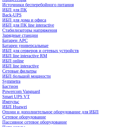
Источники бесперебойного питания
ИБП для ПК
Back-UPS
ИБП для дома и офиса
ИБП для ПК linе interactive
Стабилизаторы напряжения
Зарядные станции
Батареи APC
Батареи универсальные
ИБП для серверов и сетевых устройств
ИБП line interactive RM
ИБП online
ИБП linе interactive
Сетевые фильтры
ИБП большой мощности
Symmetra
Бастион
Powercom Vanguard
Smart UPS VT
Импульс
ИБП Huawei
Опции и дополнительное оборудование для ИБП
Сетевое оборудование
Пассивное сетевое оборудование