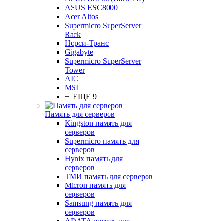
ASUS ESC8000
Acer Altos
Supermicro SuperServer
Rack
Норси-Транс
Gigabyte
Supermicro SuperServer
Tower
AIC
MSI
+ ЕЩЕ 9
Память для серверов
Kingston память для
серверов
Supermicro память для
серверов
Hynix память для
серверов
ТМИ память для серверов
Micron память для
серверов
Samsung память для
серверов
ADATA память для