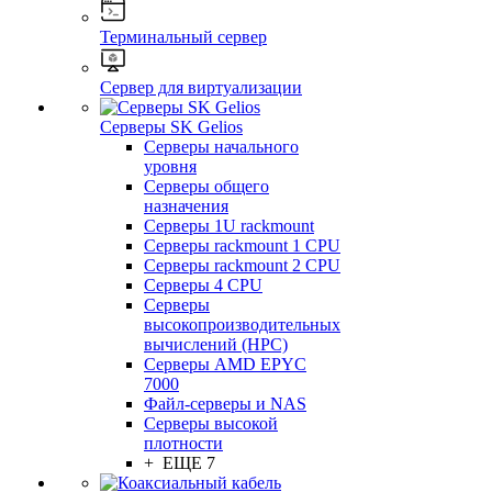
Терминальный сервер
Сервер для виртуализации
Серверы SK Gelios
Серверы начального
уровня
Серверы общего
назначения
Серверы 1U rackmount
Серверы rackmount 1 CPU
Серверы rackmount 2 CPU
Серверы 4 CPU
Серверы
высокопроизводительных
вычислений (HPC)
Серверы AMD EPYC
7000
Файл-серверы и NAS
Серверы высокой
плотности
+ ЕЩЕ 7