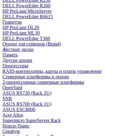
DELL PowerEdge R250
DELL PowerEdge R260
HP ProLiant MicroServer
DELL PowerEdge R6615
Гравитон
HP ProLiant DL20
HP ProLiant ML30
DELL PowerEdge T360
Опции для серверов (Brand)
Жесткие диски
Память
Другие опции
Процессоры
RAID-контроллеры, карты и платы управления
Серверные платформы и опции
2-процессорные серверные платформы
OpenYard
ASUS RS720 (Rack 2U)
SNR
ASUS RS700 (Rack 1U)
ASUS ESC8000
Acer Altos
Supermicro SuperServer Rack
Норси-Транс
Gigabyte