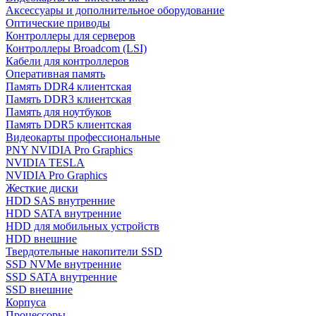
Аксессуары и дополнительное оборудование
Оптические приводы
Контроллеры для серверов
Контроллеры Broadcom (LSI)
Кабели для контроллеров
Оперативная память
Память DDR4 клиентская
Память DDR3 клиентская
Память для ноутбуков
Память DDR5 клиентская
Видеокарты профессиональные
PNY NVIDIA Pro Graphics
NVIDIA TESLA
NVIDIA Pro Graphics
Жесткие диски
HDD SAS внутренние
HDD SATA внутренние
HDD для мобильных устройств
HDD внешние
Твердотельные накопители SSD
SSD NVMe внутренние
SSD SATA внутренние
SSD внешние
Корпуса
Процессоры