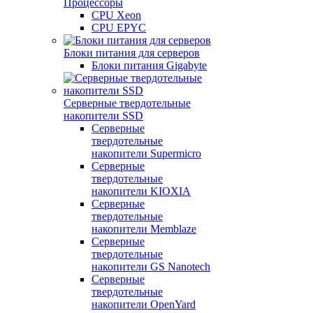
Процессоры
CPU Xeon
CPU EPYC
Блоки питания для серверов
Блоки питания Gigabyte
Серверные твердотельные
накопители SSD
Cерверные
твердотельные
накопители Supermicro
Cерверные
твердотельные
накопители KIOXIA
Cерверные
твердотельные
накопители Memblaze
Cерверные
твердотельные
накопители GS Nanotech
Серверные
твердотельные
накопители OpenYard