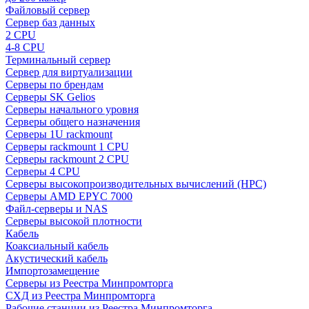
Файловый сервер
Сервер баз данных
2 CPU
4-8 CPU
Терминальный сервер
Сервер для виртуализации
Серверы по брендам
Серверы SK Gelios
Серверы начального уровня
Серверы общего назначения
Серверы 1U rackmount
Серверы rackmount 1 CPU
Серверы rackmount 2 CPU
Серверы 4 CPU
Серверы высокопроизводительных вычислений (HPC)
Серверы AMD EPYC 7000
Файл-серверы и NAS
Серверы высокой плотности
Кабель
Коаксиальный кабель
Акустический кабель
Импортозамещение
Серверы из Реестра Минпромторга
СХД из Реестра Минпромторга
Рабочие станции из Реестра Минпромторга