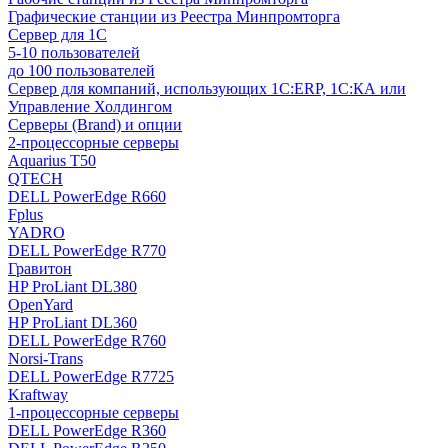
Графические станции из Реестра Минпромторга
Сервер для 1С
5-10 пользователей
до 100 пользователей
Сервер для компаний, использующих 1C:ERP, 1С:КА или
Управление Холдингом
Серверы (Brand) и опции
2-процессорные серверы
Aquarius T50
QTECH
DELL PowerEdge R660
Fplus
YADRO
DELL PowerEdge R770
Гравитон
HP ProLiant DL380
OpenYard
HP ProLiant DL360
DELL PowerEdge R760
Norsi-Trans
DELL PowerEdge R7725
Kraftway
1-процессорные серверы
DELL PowerEdge R360