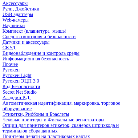
Аксессуары
Рули, Джойстики
USB адаптеры
Web-камеры
Наушники
Комплект (клавиатура+мышь)
Средства контроля и безопасности
Датчики и аксессуары
СКУД
Видеонаблюдение и контроль среды
Информационная безопасность
Прочее
Рутокен
Рутокен Light
Рутокен ЭЦП 3.0
Код Безопасности
Secret Net Studio
Аладдин Р.Д.
Автоматическая идентификация, маркировка, торговое
оборудование
Этикетки, Риббоны и Браслеты
Чековые принтеры и Фискальные регистраторы
Опции для принтеров этикеток, сканеров штрихкода и
терминалов сбора данных
Принтеры печати на пластиковых картах