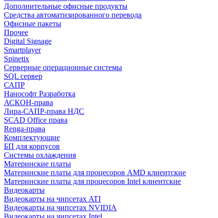
Дополнительные офисные продукты
Средства автоматизированного перевода
Офисные пакеты
Прочее
Digital Signage
Smartplayer
Spinetix
Серверные операционные системы
SQL сервер
САПР
Нанософт Разработка
АСКОН-права
Лира-САПР-права НДС
SCAD Office права
Renga-права
Комплектующие
БП для корпусов
Системы охлаждения
Материнские платы
Материнские платы для процесоров AMD клиентские
Материнские платы для процесоров Intel клиентские
Видеокарты
Видеокарты на чипсетах ATI
Видеокарты на чипсетах NVIDIA
Видеокарты на чипсетах Intel