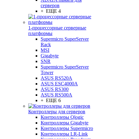
серверов
+ ЕЩЕ 4
1-процессорные серверные
платформы
Supermicro SuperServer
Rack
MSI
Gigabyte
SNR
Supermicro SuperServer
Tower
ASUS RS520A
ASUS ESC4000A
ASUS RS300
ASUS RS500A
+ ЕЩЕ 6
Контроллеры для серверов
Контроллеры Qlogic
Контроллеры Gigabyte
Контроллеры Supermicro
Контроллеры LR-Link