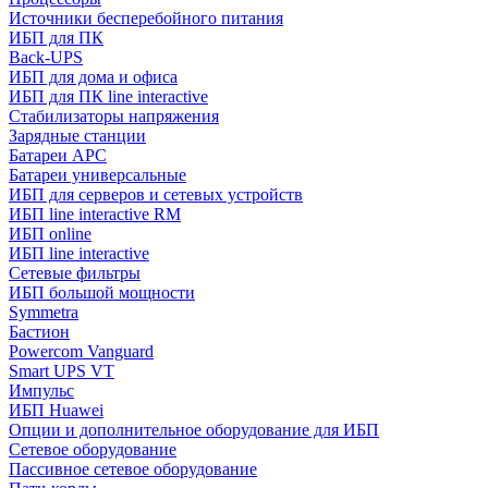
Источники бесперебойного питания
ИБП для ПК
Back-UPS
ИБП для дома и офиса
ИБП для ПК linе interactive
Стабилизаторы напряжения
Зарядные станции
Батареи APC
Батареи универсальные
ИБП для серверов и сетевых устройств
ИБП line interactive RM
ИБП online
ИБП linе interactive
Сетевые фильтры
ИБП большой мощности
Symmetra
Бастион
Powercom Vanguard
Smart UPS VT
Импульс
ИБП Huawei
Опции и дополнительное оборудование для ИБП
Сетевое оборудование
Пассивное сетевое оборудование