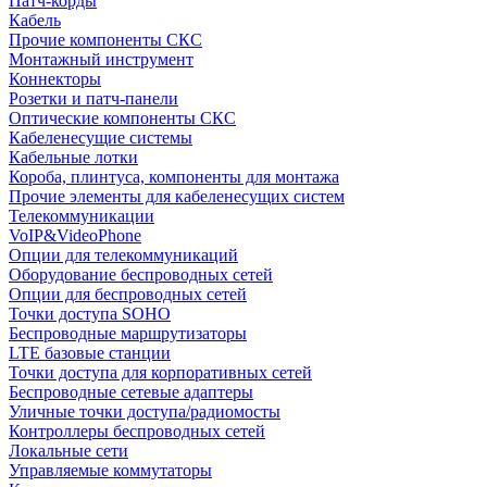
Патч-корды
Кабель
Прочие компоненты СКС
Монтажный инструмент
Коннекторы
Розетки и патч-панели
Оптические компоненты СКС
Кабеленесущие системы
Кабельные лотки
Короба, плинтуса, компоненты для монтажа
Прочие элементы для кабеленесущих систем
Телекоммуникации
VoIP&VideoPhone
Опции для телекоммуникаций
Оборудование беспроводных сетей
Опции для беспроводных сетей
Точки доступа SOHO
Беспроводные маршрутизаторы
LTE базовые станции
Точки доступа для корпоративных сетей
Беспроводные сетевые адаптеры
Уличные точки доступа/радиомосты
Контроллеры беспроводных сетей
Локальные сети
Управляемые коммутаторы