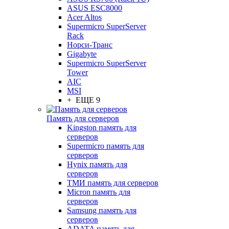
ASUS ESC8000
Acer Altos
Supermicro SuperServer
Rack
Норси-Транс
Gigabyte
Supermicro SuperServer
Tower
AIC
MSI
+ ЕЩЕ 9
Память для серверов
Kingston память для
серверов
Supermicro память для
серверов
Hynix память для
серверов
ТМИ память для серверов
Micron память для
серверов
Samsung память для
серверов
ADATA память для