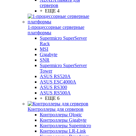
серверов
+ ЕЩЕ 4
1-процессорные серверные
платформы
Supermicro SuperServer
Rack
MSI
Gigabyte
SNR
Supermicro SuperServer
Tower
ASUS RS520A
ASUS ESC4000A
ASUS RS300
ASUS RS500A
+ ЕЩЕ 6
Контроллеры для серверов
Контроллеры Qlogic
Контроллеры Gigabyte
Контроллеры Supermicro
Контроллеры LR-Link