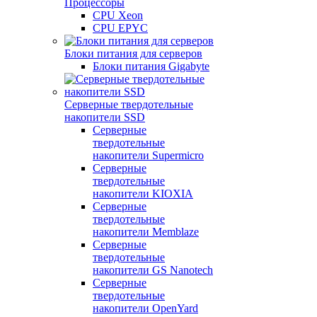
Процессоры
CPU Xeon
CPU EPYC
Блоки питания для серверов
Блоки питания Gigabyte
Серверные твердотельные
накопители SSD
Cерверные
твердотельные
накопители Supermicro
Cерверные
твердотельные
накопители KIOXIA
Cерверные
твердотельные
накопители Memblaze
Cерверные
твердотельные
накопители GS Nanotech
Серверные
твердотельные
накопители OpenYard