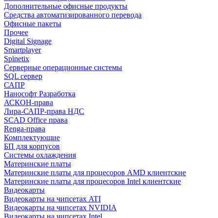
Дополнительные офисные продукты
Средства автоматизированного перевода
Офисные пакеты
Прочее
Digital Signage
Smartplayer
Spinetix
Серверные операционные системы
SQL сервер
САПР
Нанософт Разработка
АСКОН-права
Лира-САПР-права НДС
SCAD Office права
Renga-права
Комплектующие
БП для корпусов
Системы охлаждения
Материнские платы
Материнские платы для процесоров AMD клиентские
Материнские платы для процесоров Intel клиентские
Видеокарты
Видеокарты на чипсетах ATI
Видеокарты на чипсетах NVIDIA
Видеокарты на чипсетах Intel