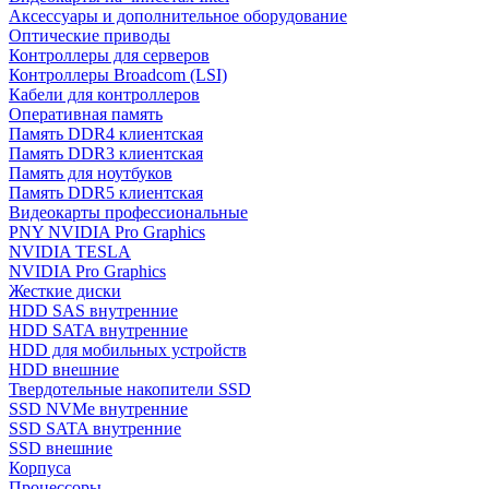
Аксессуары и дополнительное оборудование
Оптические приводы
Контроллеры для серверов
Контроллеры Broadcom (LSI)
Кабели для контроллеров
Оперативная память
Память DDR4 клиентская
Память DDR3 клиентская
Память для ноутбуков
Память DDR5 клиентская
Видеокарты профессиональные
PNY NVIDIA Pro Graphics
NVIDIA TESLA
NVIDIA Pro Graphics
Жесткие диски
HDD SAS внутренние
HDD SATA внутренние
HDD для мобильных устройств
HDD внешние
Твердотельные накопители SSD
SSD NVMe внутренние
SSD SATA внутренние
SSD внешние
Корпуса
Процессоры