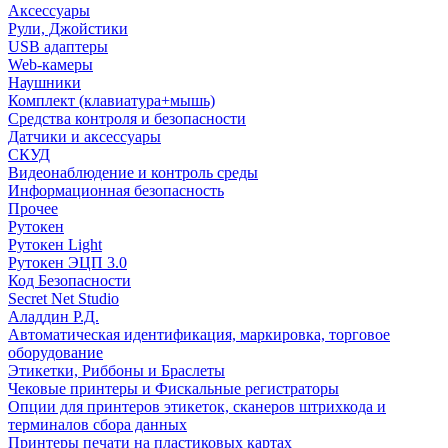
Аксессуары
Рули, Джойстики
USB адаптеры
Web-камеры
Наушники
Комплект (клавиатура+мышь)
Средства контроля и безопасности
Датчики и аксессуары
СКУД
Видеонаблюдение и контроль среды
Информационная безопасность
Прочее
Рутокен
Рутокен Light
Рутокен ЭЦП 3.0
Код Безопасности
Secret Net Studio
Аладдин Р.Д.
Автоматическая идентификация, маркировка, торговое
оборудование
Этикетки, Риббоны и Браслеты
Чековые принтеры и Фискальные регистраторы
Опции для принтеров этикеток, сканеров штрихкода и
терминалов сбора данных
Принтеры печати на пластиковых картах