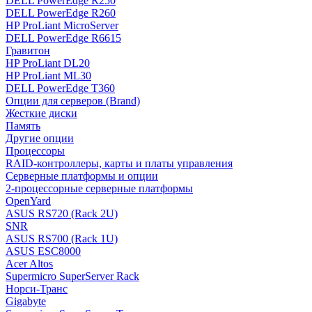
DELL PowerEdge R250
DELL PowerEdge R260
HP ProLiant MicroServer
DELL PowerEdge R6615
Гравитон
HP ProLiant DL20
HP ProLiant ML30
DELL PowerEdge T360
Опции для серверов (Brand)
Жесткие диски
Память
Другие опции
Процессоры
RAID-контроллеры, карты и платы управления
Серверные платформы и опции
2-процессорные серверные платформы
OpenYard
ASUS RS720 (Rack 2U)
SNR
ASUS RS700 (Rack 1U)
ASUS ESC8000
Acer Altos
Supermicro SuperServer Rack
Норси-Транс
Gigabyte