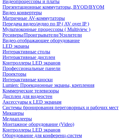
Видеопроцессоры и платы
Презентационные коммутаторы, BYOD/BYOM
Видео конвертеры
Матричные AV-коммутаторы
Передача видео/аудио по IP ( AV over IP )
Мультиоконные процессоры ( Multiview )
Ресиверы/Проигрыватели/Усилители
Видео-отображающее оборудование
LED экраны
Интерактивные столы
Интерактивные дисплеи
Контроллеры LED экранов
Профессиональные панели
Проекторы
Интерактивные киоски
Lumien: Проекционные экраны, крепления
Коммерческие телевизоры
Дисплеи для видеостен
Аксессуары к LED экранам
Системы бронирования переговорных и рабочих мест
Микшеры
Медиаплееры
Монтажное оборудование (Video)
Контроллеры LED экранов
Оборудование для конференц-систем