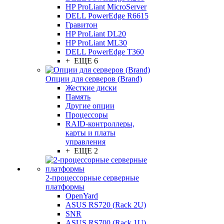
HP ProLiant MicroServer
DELL PowerEdge R6615
Гравитон
HP ProLiant DL20
HP ProLiant ML30
DELL PowerEdge T360
+ ЕЩЕ 6
Опции для серверов (Brand)
Жесткие диски
Память
Другие опции
Процессоры
RAID-контроллеры,
карты и платы
управления
+ ЕЩЕ 2
2-процессорные серверные
платформы
OpenYard
ASUS RS720 (Rack 2U)
SNR
ASUS RS700 (Rack 1U)