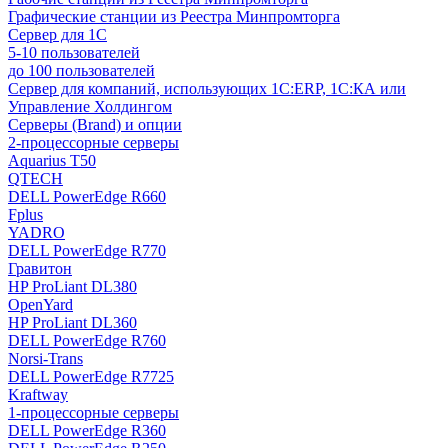
Графические станции из Реестра Минпромторга
Сервер для 1С
5-10 пользователей
до 100 пользователей
Сервер для компаний, использующих 1C:ERP, 1С:КА или
Управление Холдингом
Серверы (Brand) и опции
2-процессорные серверы
Aquarius T50
QTECH
DELL PowerEdge R660
Fplus
YADRO
DELL PowerEdge R770
Гравитон
HP ProLiant DL380
OpenYard
HP ProLiant DL360
DELL PowerEdge R760
Norsi-Trans
DELL PowerEdge R7725
Kraftway
1-процессорные серверы
DELL PowerEdge R360