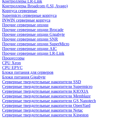
Контроллеры LR-Link
Контроллеры Broadcom (LSI, Avago)
Корпуса серверные
Supermicro серверные корпуса
INWIN серверные корпуса
Прочие серверные опции
Прочие серверные опции Brocade
Прочие серверные опции Gigabyte
Прочие серверные опции SNR
Прочие серверные опции SuperMicro
Прочие серверные опции AIC
Прочие серверные опции LR-Link
Процессоры
CPU Xeon
CPU EPYC
Блоки питания для серверов
Блоки питания Gigabyte
Серверные твердотельные накопители SSD
Cерверные твердотельные накопители Supermicro
Cерверные твердотельные накопители KIOXIA
Cерверные твердотельные накопители Memblaze
Cерверные твердотельные накопители GS Nanotech
Серверные твердотельные накопители OpenYard
Серверные твердотельные накопители Netac
Cерверные твердотельные накопители Kingston