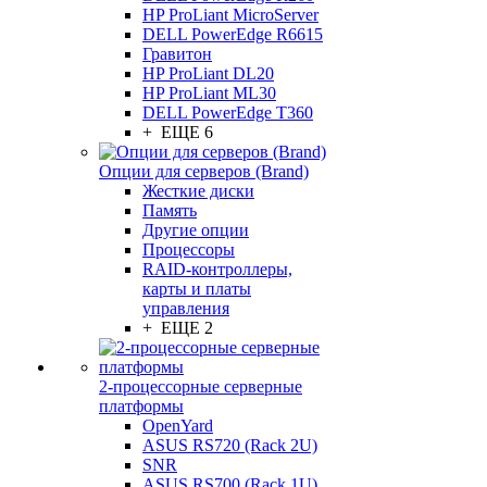
HP ProLiant MicroServer
DELL PowerEdge R6615
Гравитон
HP ProLiant DL20
HP ProLiant ML30
DELL PowerEdge T360
+ ЕЩЕ 6
Опции для серверов (Brand)
Жесткие диски
Память
Другие опции
Процессоры
RAID-контроллеры,
карты и платы
управления
+ ЕЩЕ 2
2-процессорные серверные
платформы
OpenYard
ASUS RS720 (Rack 2U)
SNR
ASUS RS700 (Rack 1U)