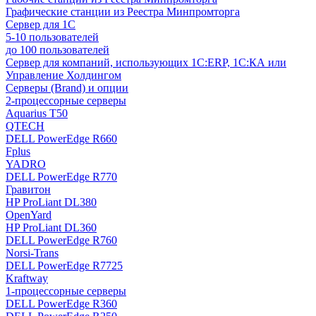
Графические станции из Реестра Минпромторга
Сервер для 1С
5-10 пользователей
до 100 пользователей
Сервер для компаний, использующих 1C:ERP, 1С:КА или
Управление Холдингом
Серверы (Brand) и опции
2-процессорные серверы
Aquarius T50
QTECH
DELL PowerEdge R660
Fplus
YADRO
DELL PowerEdge R770
Гравитон
HP ProLiant DL380
OpenYard
HP ProLiant DL360
DELL PowerEdge R760
Norsi-Trans
DELL PowerEdge R7725
Kraftway
1-процессорные серверы
DELL PowerEdge R360