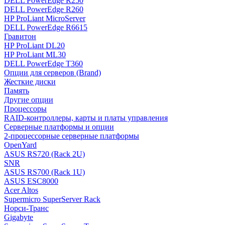
DELL PowerEdge R250
DELL PowerEdge R260
HP ProLiant MicroServer
DELL PowerEdge R6615
Гравитон
HP ProLiant DL20
HP ProLiant ML30
DELL PowerEdge T360
Опции для серверов (Brand)
Жесткие диски
Память
Другие опции
Процессоры
RAID-контроллеры, карты и платы управления
Серверные платформы и опции
2-процессорные серверные платформы
OpenYard
ASUS RS720 (Rack 2U)
SNR
ASUS RS700 (Rack 1U)
ASUS ESC8000
Acer Altos
Supermicro SuperServer Rack
Норси-Транс
Gigabyte