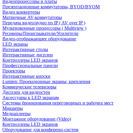
Видеопроцессоры и платы
Презентационные коммутаторы, BYOD/BYOM
Видео конвертеры
Матричные AV-коммутаторы
Передача видео/аудио по IP ( AV over IP )
Мультиоконные процессоры ( Multiview )
Ресиверы/Проигрыватели/Усилители
Видео-отображающее оборудование
LED экраны
Интерактивные столы
Интерактивные дисплеи
Контроллеры LED экранов
Профессиональные панели
Проекторы
Интерактивные киоски
Lumien: Проекционные экраны, крепления
Коммерческие телевизоры
Дисплеи для видеостен
Аксессуары к LED экранам
Системы бронирования переговорных и рабочих мест
Микшеры
Медиаплееры
Монтажное оборудование (Video)
Контроллеры LED экранов
Оборудование для конференц-систем