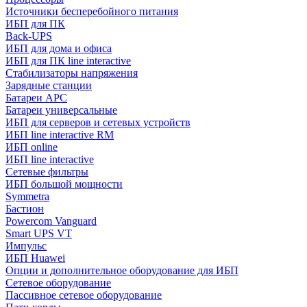
Источники бесперебойного питания
ИБП для ПК
Back-UPS
ИБП для дома и офиса
ИБП для ПК linе interactive
Стабилизаторы напряжения
Зарядные станции
Батареи APC
Батареи универсальные
ИБП для серверов и сетевых устройств
ИБП line interactive RM
ИБП online
ИБП linе interactive
Сетевые фильтры
ИБП большой мощности
Symmetra
Бастион
Powercom Vanguard
Smart UPS VT
Импульс
ИБП Huawei
Опции и дополнительное оборудование для ИБП
Сетевое оборудование
Пассивное сетевое оборудование