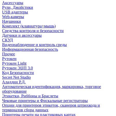
Аксессуары
Рули, Джойстики
USB адаптеры
Web-камеры
Наушники
Комплект (клавиатура+мышь)
Средства контроля и безопасности
Датчики и аксессуары
СКУД
Видеонаблюдение и контроль среды
Информационная безопасность
Прочее
Рутокен
Рутокен Light
Рутокен ЭЦП 3.0
Код Безопасности
Secret Net Studio
Аладдин Р.Д.
Автоматическая идентификация, маркировка, торговое
оборудование
Этикетки, Риббоны и Браслеты
Чековые принтеры и Фискальные регистраторы
Опции для принтеров этикеток, сканеров штрихкода и
терминалов сбора данных
Принтеры печати на пластиковых картах