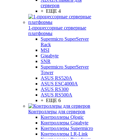
серверов
+ ЕЩЕ 4
1-процессорные серверные
платформы
Supermicro SuperServer
Rack
MSI
Gigabyte
SNR
Supermicro SuperServer
Tower
ASUS RS520A
ASUS ESC4000A
ASUS RS300
ASUS RS500A
+ ЕЩЕ 6
Контроллеры для серверов
Контроллеры Qlogic
Контроллеры Gigabyte
Контроллеры Supermicro
Контроллеры LR-Link