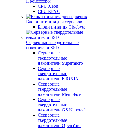
Процессоры
CPU Xeon
CPU EPYC
Блоки питания для серверов
Блоки питания Gigabyte
Серверные твердотельные
накопители SSD
Cерверные
твердотельные
накопители Supermicro
Cерверные
твердотельные
накопители KIOXIA
Cерверные
твердотельные
накопители Memblaze
Cерверные
твердотельные
накопители GS Nanotech
Серверные
твердотельные
накопители OpenYard