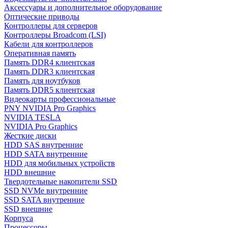
Аксессуары и дополнительное оборудование
Оптические приводы
Контроллеры для серверов
Контроллеры Broadcom (LSI)
Кабели для контроллеров
Оперативная память
Память DDR4 клиентская
Память DDR3 клиентская
Память для ноутбуков
Память DDR5 клиентская
Видеокарты профессиональные
PNY NVIDIA Pro Graphics
NVIDIA TESLA
NVIDIA Pro Graphics
Жесткие диски
HDD SAS внутренние
HDD SATA внутренние
HDD для мобильных устройств
HDD внешние
Твердотельные накопители SSD
SSD NVMe внутренние
SSD SATA внутренние
SSD внешние
Корпуса
Процессоры