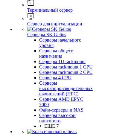
Терминальный сервер
Сервер для виртуализации
Серверы SK Gelios
Серверы начального
уровня
Серверы общего
назначения
Серверы 1U rackmount
Серверы rackmount 1 CPU
Серверы rackmount 2 CPU
Серверы 4 CPU
Серверы
высокопроизводительных
вычислений (HPC)
Серверы AMD EPYC
7000
Файл-серверы и NAS
Серверы высокой
плотности
+ ЕЩЕ 7