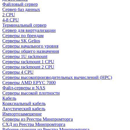
Файловый сервер
Сервер баз данных
2 CPU
4-8 CPU
Терминальный сервер
Сервер для виртуализации
Серверы по брендам
Серверы SK Gelios
Серверы начального уровня
Серверы общего назначения
Серверы 1U rackmount
Серверы rackmount 1 CPU
Серверы rackmount 2 CPU
Серверы 4 CPU
Серверы высокопроизводительных вычислений (HPC)
Серверы AMD EPYC 7000
Файл-серверы и NAS
Серверы высокой плотности
Кабель
Коаксиальный кабель
Акустический кабель
Импортозамещение
Серверы из Реестра Минпромторга
СХД из Реестра Минпромторга
Рабочие станции из Реестра Минпромторга