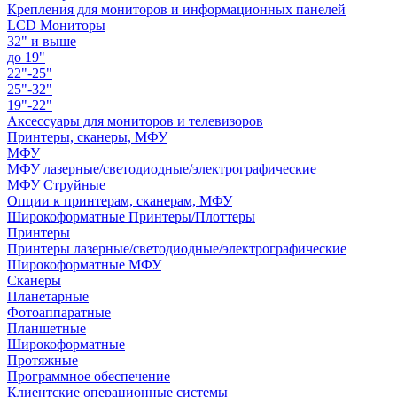
Крепления для мониторов и информационных панелей
LCD Мониторы
32" и выше
до 19"
22"-25"
25"-32"
19"-22"
Аксессуары для мониторов и телевизоров
Принтеры, сканеры, МФУ
МФУ
МФУ лазерные/светодиодные/электрографические
МФУ Струйные
Опции к принтерам, сканерам, МФУ
Широкоформатные Принтеры/Плоттеры
Принтеры
Принтеры лазерные/светодиодные/электрографические
Широкоформатные МФУ
Сканеры
Планетарные
Фотоаппаратные
Планшетные
Широкоформатные
Протяжные
Программное обеспечение
Клиентские операционные системы