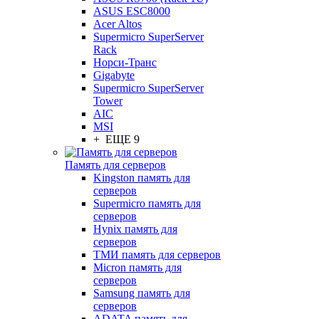
ASUS ESC8000
Acer Altos
Supermicro SuperServer
Rack
Норси-Транс
Gigabyte
Supermicro SuperServer
Tower
AIC
MSI
+ ЕЩЕ 9
Память для серверов
Kingston память для
серверов
Supermicro память для
серверов
Hynix память для
серверов
ТМИ память для серверов
Micron память для
серверов
Samsung память для
серверов
ADATA память для