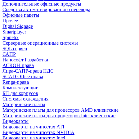
Дополнительные офисные продукты
Средства автоматизированного перевода
Офисные пакеты
Прочее
Digital Signage
Smartplayer
Spinetix
Серверные операционные системы
SQL сервер
САПР
Нанософт Разработка
АСКОН-права
Лира-САПР-права НДС
SCAD Office права
Renga-права
Комплектующие
БП для корпусов
Системы охлаждения
Материнские платы
Материнские платы для процесоров AMD клиентские
Материнские платы для процесоров Intel клиентские
Видеокарты
Видеокарты на чипсетах ATI
Видеокарты на чипсетах NVIDIA
Видеокарты на чипсетах Intel