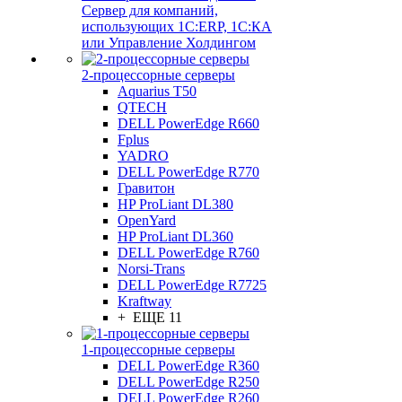
Сервер для компаний,
использующих 1C:ERP, 1С:КА
или Управление Холдингом
2-процессорные серверы
Aquarius T50
QTECH
DELL PowerEdge R660
Fplus
YADRO
DELL PowerEdge R770
Гравитон
HP ProLiant DL380
OpenYard
HP ProLiant DL360
DELL PowerEdge R760
Norsi-Trans
DELL PowerEdge R7725
Kraftway
+ ЕЩЕ 11
1-процессорные серверы
DELL PowerEdge R360
DELL PowerEdge R250
DELL PowerEdge R260