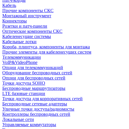
Патч-корды
Кабель
Прочие компоненты СКС
Монтажный инструмент
Коннекторы
Розетки и патч-панели
Оптические компоненты СКС
Кабеленесущие системы
Кабельные лотки
Короба, плинтуса, компоненты для монтажа
Прочие элементы для кабеленесущих систем
Телекоммуникации
VoIP&VideoPhone
Опции для телекоммуникаций
Оборудование беспроводных сетей
Опции для беспроводных сетей
Точки доступа SOHO
Беспроводные маршрутизаторы
LTE базовые станции
Точки доступа для корпоративных сетей
Беспроводные сетевые адаптеры
Уличные точки доступа/радиомосты
Контроллеры беспроводных сетей
Локальные сети
Управляемые коммутаторы