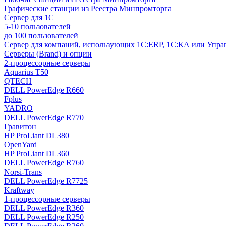
Графические станции из Реестра Минпромторга
Сервер для 1С
5-10 пользователей
до 100 пользователей
Сервер для компаний, использующих 1C:ERP, 1С:КА или Упр
Серверы (Brand) и опции
2-процессорные серверы
Aquarius T50
QTECH
DELL PowerEdge R660
Fplus
YADRO
DELL PowerEdge R770
Гравитон
HP ProLiant DL380
OpenYard
HP ProLiant DL360
DELL PowerEdge R760
Norsi-Trans
DELL PowerEdge R7725
Kraftway
1-процессорные серверы
DELL PowerEdge R360
DELL PowerEdge R250