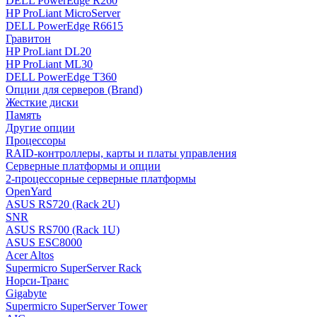
DELL PowerEdge R260
HP ProLiant MicroServer
DELL PowerEdge R6615
Гравитон
HP ProLiant DL20
HP ProLiant ML30
DELL PowerEdge T360
Опции для серверов (Brand)
Жесткие диски
Память
Другие опции
Процессоры
RAID-контроллеры, карты и платы управления
Серверные платформы и опции
2-процессорные серверные платформы
OpenYard
ASUS RS720 (Rack 2U)
SNR
ASUS RS700 (Rack 1U)
ASUS ESC8000
Acer Altos
Supermicro SuperServer Rack
Норси-Транс
Gigabyte
Supermicro SuperServer Tower