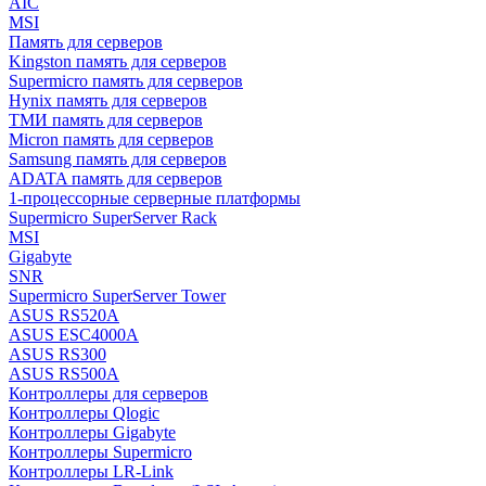
AIC
MSI
Память для серверов
Kingston память для серверов
Supermicro память для серверов
Hynix память для серверов
ТМИ память для серверов
Micron память для серверов
Samsung память для серверов
ADATA память для серверов
1-процессорные серверные платформы
Supermicro SuperServer Rack
MSI
Gigabyte
SNR
Supermicro SuperServer Tower
ASUS RS520A
ASUS ESC4000A
ASUS RS300
ASUS RS500A
Контроллеры для серверов
Контроллеры Qlogic
Контроллеры Gigabyte
Контроллеры Supermicro
Контроллеры LR-Link