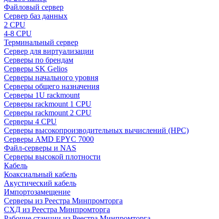
Файловый сервер
Сервер баз данных
2 CPU
4-8 CPU
Терминальный сервер
Сервер для виртуализации
Серверы по брендам
Серверы SK Gelios
Серверы начального уровня
Серверы общего назначения
Серверы 1U rackmount
Серверы rackmount 1 CPU
Серверы rackmount 2 CPU
Серверы 4 CPU
Серверы высокопроизводительных вычислений (HPC)
Серверы AMD EPYC 7000
Файл-серверы и NAS
Серверы высокой плотности
Кабель
Коаксиальный кабель
Акустический кабель
Импортозамещение
Серверы из Реестра Минпромторга
СХД из Реестра Минпромторга
Рабочие станции из Реестра Минпромторга