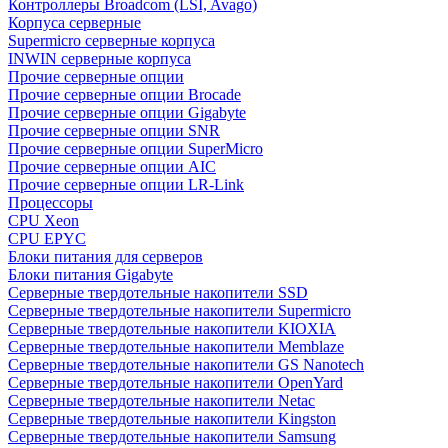
Контроллеры Broadcom (LSI, Avago)
Корпуса серверные
Supermicro серверные корпуса
INWIN серверные корпуса
Прочие серверные опции
Прочие серверные опции Brocade
Прочие серверные опции Gigabyte
Прочие серверные опции SNR
Прочие серверные опции SuperMicro
Прочие серверные опции AIC
Прочие серверные опции LR-Link
Процессоры
CPU Xeon
CPU EPYC
Блоки питания для серверов
Блоки питания Gigabyte
Серверные твердотельные накопители SSD
Cерверные твердотельные накопители Supermicro
Cерверные твердотельные накопители KIOXIA
Cерверные твердотельные накопители Memblaze
Cерверные твердотельные накопители GS Nanotech
Серверные твердотельные накопители OpenYard
Серверные твердотельные накопители Netac
Cерверные твердотельные накопители Kingston
Cерверные твердотельные накопители Samsung