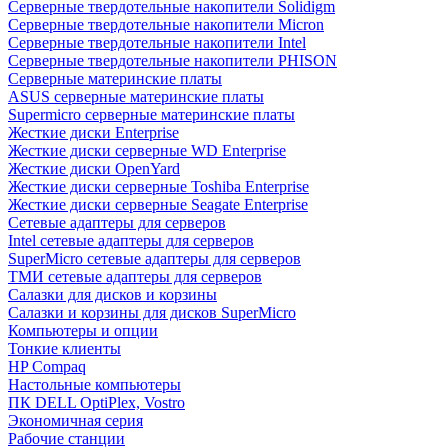
Cерверные твердотельные накопители Solidigm
Cерверные твердотельные накопители Micron
Cерверные твердотельные накопители Intel
Cерверные твердотельные накопители PHISON
Серверные материнские платы
ASUS серверные материнские платы
Supermicro серверные материнские платы
Жесткие диски Enterprise
Жесткие диски серверные WD Enterprise
Жесткие диски OpenYard
Жесткие диски серверные Toshiba Enterprise
Жесткие диски серверные Seagate Enterprise
Сетевые адаптеры для серверов
Intel сетевые адаптеры для серверов
SuperMicro сетевые адаптеры для серверов
ТМИ сетевые адаптеры для серверов
Салазки для дисков и корзины
Салазки и корзины для дисков SuperMicro
Компьютеры и опции
Тонкие клиенты
HP Compaq
Настольные компьютеры
ПК DELL OptiPlex, Vostro
Экономичная серия
Рабочие станции