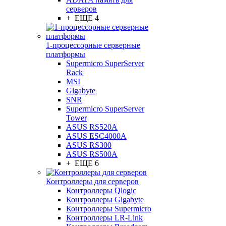
серверов
+ ЕЩЕ 4
1-процессорные серверные
платформы
Supermicro SuperServer
Rack
MSI
Gigabyte
SNR
Supermicro SuperServer
Tower
ASUS RS520A
ASUS ESC4000A
ASUS RS300
ASUS RS500A
+ ЕЩЕ 6
Контроллеры для серверов
Контроллеры Qlogic
Контроллеры Gigabyte
Контроллеры Supermicro
Контроллеры LR-Link