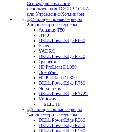
Сервер для компаний,
использующих 1C:ERP, 1С:КА
или Управление Холдингом
2-процессорные серверы
Aquarius T50
QTECH
DELL PowerEdge R660
Fplus
YADRO
DELL PowerEdge R770
Гравитон
HP ProLiant DL380
OpenYard
HP ProLiant DL360
DELL PowerEdge R760
Norsi-Trans
DELL PowerEdge R7725
Kraftway
+ ЕЩЕ 11
1-процессорные серверы
DELL PowerEdge R360
DELL PowerEdge R250
DELL PowerEdge R260