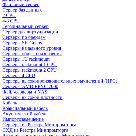
Файловый сервер
Сервер баз данных
2 CPU
4-8 CPU
Терминальный сервер
Сервер для виртуализации
Серверы по брендам
Серверы SK Gelios
Серверы начального уровня
Серверы общего назначения
Серверы 1U rackmount
Серверы rackmount 1 CPU
Серверы rackmount 2 CPU
Серверы 4 CPU
Серверы высокопроизводительных вычислений (HPC)
Серверы AMD EPYC 7000
Файл-серверы и NAS
Серверы высокой плотности
Кабель
Коаксиальный кабель
Акустический кабель
Импортозамещение
Серверы из Реестра Минпромторга
СХД из Реестра Минпромторга
Рабочие станции из Реестра Минпромторга