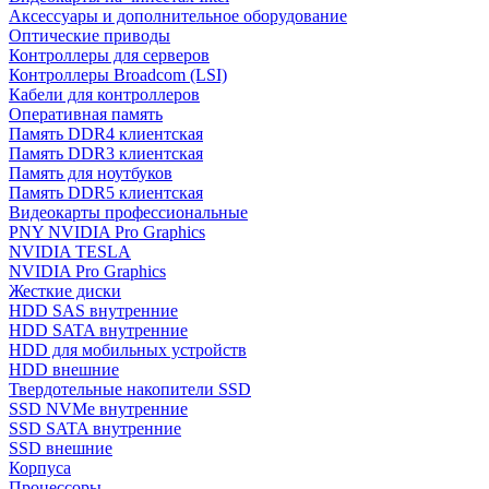
Аксессуары и дополнительное оборудование
Оптические приводы
Контроллеры для серверов
Контроллеры Broadcom (LSI)
Кабели для контроллеров
Оперативная память
Память DDR4 клиентская
Память DDR3 клиентская
Память для ноутбуков
Память DDR5 клиентская
Видеокарты профессиональные
PNY NVIDIA Pro Graphics
NVIDIA TESLA
NVIDIA Pro Graphics
Жесткие диски
HDD SAS внутренние
HDD SATA внутренние
HDD для мобильных устройств
HDD внешние
Твердотельные накопители SSD
SSD NVMe внутренние
SSD SATA внутренние
SSD внешние
Корпуса
Процессоры