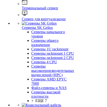
Терминальный сервер
Сервер для виртуализации
Серверы SK Gelios
Серверы начального
уровня
Серверы общего
назначения
Серверы 1U rackmount
Серверы rackmount 1 CPU
Серверы rackmount 2 CPU
Серверы 4 CPU
Серверы
высокопроизводительных
вычислений (HPC)
Серверы AMD EPYC
7000
Файл-серверы и NAS
Серверы высокой
плотности
+ ЕЩЕ 7