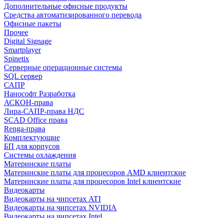
Дополнительные офисные продукты
Средства автоматизированного перевода
Офисные пакеты
Прочее
Digital Signage
Smartplayer
Spinetix
Серверные операционные системы
SQL сервер
САПР
Нанософт Разработка
АСКОН-права
Лира-САПР-права НДС
SCAD Office права
Renga-права
Комплектующие
БП для корпусов
Системы охлаждения
Материнские платы
Материнские платы для процесоров AMD клиентские
Материнские платы для процесоров Intel клиентские
Видеокарты
Видеокарты на чипсетах ATI
Видеокарты на чипсетах NVIDIA
Видеокарты на чипсетах Intel