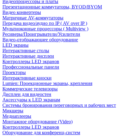
Видеопроцессоры и платы
Презентационные коммутаторы, BYOD/BYOM
Видео конвертеры
Матричные AV-коммутаторы
Передача видео/аудио по IP ( AV over IP )
Мультиоконные процессоры ( Multiview )
Ресиверы/Проигрыватели/Усилители
Видео-отображающее оборудование
LED экраны
Интерактивные столы
Интерактивные дисплеи
Контроллеры LED экранов
Профессиональные панели
Проекторы
Интерактивные киоски
Lumien: Проекционные экраны, крепления
Коммерческие телевизоры
Дисплеи для видеостен
Аксессуары к LED экранам
Системы бронирования переговорных и рабочих мест
Микшеры
Медиаплееры
Монтажное оборудование (Video)
Контроллеры LED экранов
Оборудование для конференц-систем