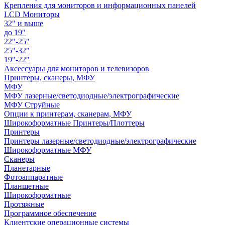
Крепления для мониторов и информационных панелей
LCD Мониторы
32" и выше
до 19"
22"-25"
25"-32"
19"-22"
Аксессуары для мониторов и телевизоров
Принтеры, сканеры, МФУ
МФУ
МФУ лазерные/светодиодные/электрографические
МФУ Струйные
Опции к принтерам, сканерам, МФУ
Широкоформатные Принтеры/Плоттеры
Принтеры
Принтеры лазерные/светодиодные/электрографические
Широкоформатные МФУ
Сканеры
Планетарные
Фотоаппаратные
Планшетные
Широкоформатные
Протяжные
Программное обеспечение
Клиентские операционные системы