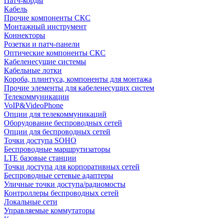
Патч-корды
Кабель
Прочие компоненты СКС
Монтажный инструмент
Коннекторы
Розетки и патч-панели
Оптические компоненты СКС
Кабеленесущие системы
Кабельные лотки
Короба, плинтуса, компоненты для монтажа
Прочие элементы для кабеленесущих систем
Телекоммуникации
VoIP&VideoPhone
Опции для телекоммуникаций
Оборудование беспроводных сетей
Опции для беспроводных сетей
Точки доступа SOHO
Беспроводные маршрутизаторы
LTE базовые станции
Точки доступа для корпоративных сетей
Беспроводные сетевые адаптеры
Уличные точки доступа/радиомосты
Контроллеры беспроводных сетей
Локальные сети
Управляемые коммутаторы