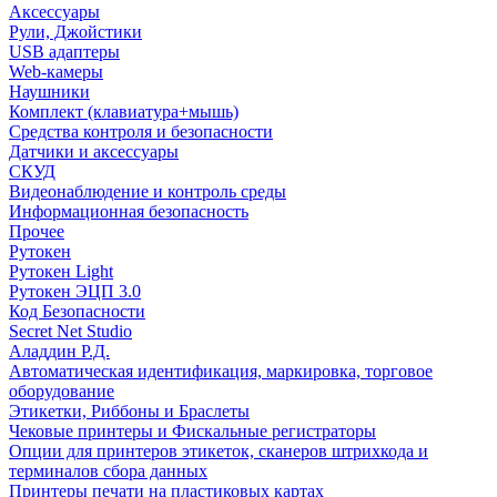
Аксессуары
Рули, Джойстики
USB адаптеры
Web-камеры
Наушники
Комплект (клавиатура+мышь)
Средства контроля и безопасности
Датчики и аксессуары
СКУД
Видеонаблюдение и контроль среды
Информационная безопасность
Прочее
Рутокен
Рутокен Light
Рутокен ЭЦП 3.0
Код Безопасности
Secret Net Studio
Аладдин Р.Д.
Автоматическая идентификация, маркировка, торговое
оборудование
Этикетки, Риббоны и Браслеты
Чековые принтеры и Фискальные регистраторы
Опции для принтеров этикеток, сканеров штрихкода и
терминалов сбора данных
Принтеры печати на пластиковых картах