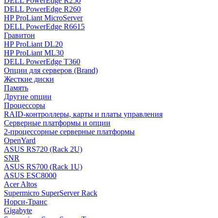
DELL PowerEdge R250
DELL PowerEdge R260
HP ProLiant MicroServer
DELL PowerEdge R6615
Гравитон
HP ProLiant DL20
HP ProLiant ML30
DELL PowerEdge T360
Опции для серверов (Brand)
Жесткие диски
Память
Другие опции
Процессоры
RAID-контроллеры, карты и платы управления
Серверные платформы и опции
2-процессорные серверные платформы
OpenYard
ASUS RS720 (Rack 2U)
SNR
ASUS RS700 (Rack 1U)
ASUS ESC8000
Acer Altos
Supermicro SuperServer Rack
Норси-Транс
Gigabyte