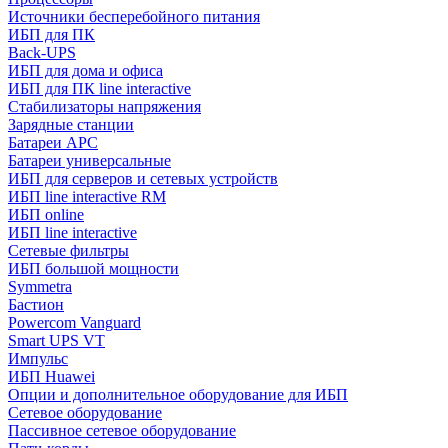
Источники бесперебойного питания
ИБП для ПК
Back-UPS
ИБП для дома и офиса
ИБП для ПК linе interactive
Стабилизаторы напряжения
Зарядные станции
Батареи APC
Батареи универсальные
ИБП для серверов и сетевых устройств
ИБП line interactive RM
ИБП online
ИБП linе interactive
Сетевые фильтры
ИБП большой мощности
Symmetra
Бастион
Powercom Vanguard
Smart UPS VT
Импульс
ИБП Huawei
Опции и дополнительное оборудование для ИБП
Сетевое оборудование
Пассивное сетевое оборудование