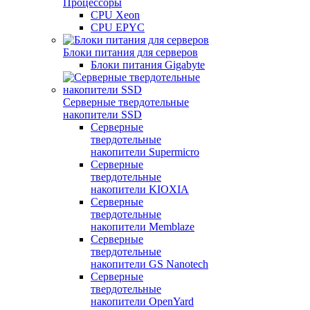
Процессоры
CPU Xeon
CPU EPYC
Блоки питания для серверов
Блоки питания Gigabyte
Серверные твердотельные
накопители SSD
Cерверные
твердотельные
накопители Supermicro
Cерверные
твердотельные
накопители KIOXIA
Cерверные
твердотельные
накопители Memblaze
Cерверные
твердотельные
накопители GS Nanotech
Серверные
твердотельные
накопители OpenYard