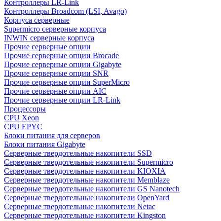
Контроллеры LR-Link
Контроллеры Broadcom (LSI, Avago)
Корпуса серверные
Supermicro серверные корпуса
INWIN серверные корпуса
Прочие серверные опции
Прочие серверные опции Brocade
Прочие серверные опции Gigabyte
Прочие серверные опции SNR
Прочие серверные опции SuperMicro
Прочие серверные опции AIC
Прочие серверные опции LR-Link
Процессоры
CPU Xeon
CPU EPYC
Блоки питания для серверов
Блоки питания Gigabyte
Серверные твердотельные накопители SSD
Cерверные твердотельные накопители Supermicro
Cерверные твердотельные накопители KIOXIA
Cерверные твердотельные накопители Memblaze
Cерверные твердотельные накопители GS Nanotech
Серверные твердотельные накопители OpenYard
Серверные твердотельные накопители Netac
Cерверные твердотельные накопители Kingston