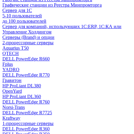
Графические станции из Реестра Минпромторга
Сервер для 1С
5-10 пользователей
до 100 пользователей
Сервер для компаний, использующих 1C:ERP, 1С:КА или
Управление Холдингом
Серверы (Brand) и опции
2-процессорные серверы
Aquarius T50
QTECH
DELL PowerEdge R660
Fplus
YADRO
DELL PowerEdge R770
Гравитон
HP ProLiant DL380
OpenYard
HP ProLiant DL360
DELL PowerEdge R760
Norsi-Trans
DELL PowerEdge R7725
Kraftway
1-процессорные серверы
DELL PowerEdge R360