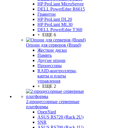
HP ProLiant MicroServer
DELL PowerEdge R6615
Гравитон
HP ProLiant DL20
HP ProLiant ML30
DELL PowerEdge T360
+ ЕЩЕ 6
Опции для серверов (Brand)
Жесткие диски
Память
Другие опции
Процессоры
RAID-контроллеры,
карты и платы
управления
+ ЕЩЕ 2
2-процессорные серверные
платформы
OpenYard
ASUS RS720 (Rack 2U)
SNR
ASUS RS700 (Rack 1U)