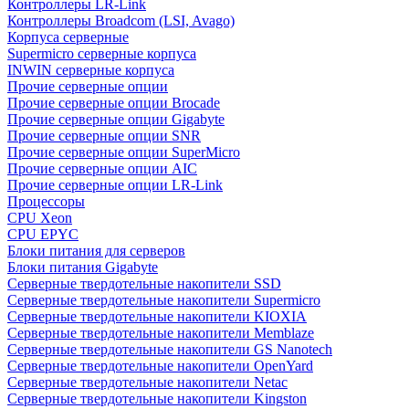
Контроллеры LR-Link
Контроллеры Broadcom (LSI, Avago)
Корпуса серверные
Supermicro серверные корпуса
INWIN серверные корпуса
Прочие серверные опции
Прочие серверные опции Brocade
Прочие серверные опции Gigabyte
Прочие серверные опции SNR
Прочие серверные опции SuperMicro
Прочие серверные опции AIC
Прочие серверные опции LR-Link
Процессоры
CPU Xeon
CPU EPYC
Блоки питания для серверов
Блоки питания Gigabyte
Серверные твердотельные накопители SSD
Cерверные твердотельные накопители Supermicro
Cерверные твердотельные накопители KIOXIA
Cерверные твердотельные накопители Memblaze
Cерверные твердотельные накопители GS Nanotech
Серверные твердотельные накопители OpenYard
Серверные твердотельные накопители Netac
Cерверные твердотельные накопители Kingston