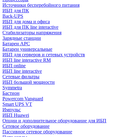
Источники бесперебойного питания
ИБП для ПК
Back-UPS
ИБП для дома и офиса
ИБП для ПК linе interactive
Стабилизаторы напряжения
Зарядные станции
Батареи APC
Батареи универсальные
ИБП для серверов и сетевых устройств
ИБП line interactive RM
ИБП online
ИБП linе interactive
Сетевые фильтры
ИБП большой мощности
Symmetra
Бастион
Powercom Vanguard
Smart UPS VT
Импульс
ИБП Huawei
Опции и дополнительное оборудование для ИБП
Сетевое оборудование
Пассивное сетевое оборудование