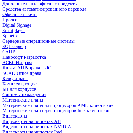
Дополнительные офисные продукты
Средства автоматизированного перевода
Офисные пакеты
Прочее
Digital Signage
Smartplayer
Spinetix
Серверные операционные системы
SQL сервер
САПР
Нанософт Разработка
АСКОН-права
Лира-САПР-права НДС
SCAD Office права
Renga-права
Комплектующие
БП для корпусов
Системы охлаждения
Материнские платы
Материнские платы для процесоров AMD клиентские
Материнские платы для процесоров Intel клиентские
Видеокарты
Видеокарты на чипсетах ATI
Видеокарты на чипсетах NVIDIA
Видеокарты на чипсетах Intel