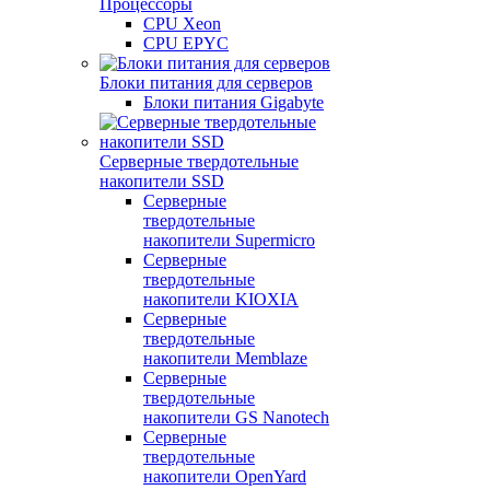
Процессоры
CPU Xeon
CPU EPYC
Блоки питания для серверов
Блоки питания Gigabyte
Серверные твердотельные
накопители SSD
Cерверные
твердотельные
накопители Supermicro
Cерверные
твердотельные
накопители KIOXIA
Cерверные
твердотельные
накопители Memblaze
Cерверные
твердотельные
накопители GS Nanotech
Серверные
твердотельные
накопители OpenYard