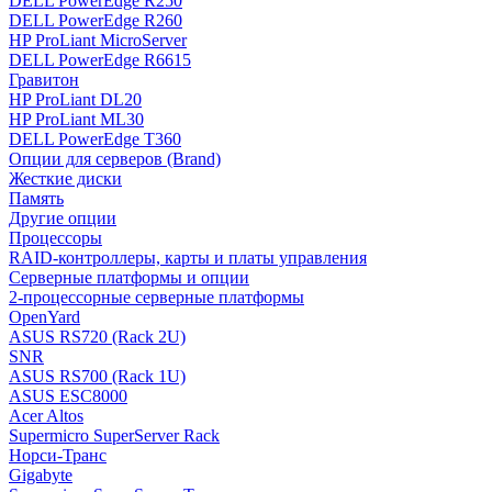
DELL PowerEdge R250
DELL PowerEdge R260
HP ProLiant MicroServer
DELL PowerEdge R6615
Гравитон
HP ProLiant DL20
HP ProLiant ML30
DELL PowerEdge T360
Опции для серверов (Brand)
Жесткие диски
Память
Другие опции
Процессоры
RAID-контроллеры, карты и платы управления
Серверные платформы и опции
2-процессорные серверные платформы
OpenYard
ASUS RS720 (Rack 2U)
SNR
ASUS RS700 (Rack 1U)
ASUS ESC8000
Acer Altos
Supermicro SuperServer Rack
Норси-Транс
Gigabyte