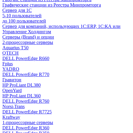
Графические станции из Реестра Минпромторга
Сервер для 1С
5-10 пользователей
до 100 пользователей
Сервер для компаний, использующих 1C:ERP, 1С:КА или
Управление Холдингом
Серверы (Brand) и опции
2-процессорные серверы
Aquarius T50
QTECH
DELL PowerEdge R660
Fplus
YADRO
DELL PowerEdge R770
Гравитон
HP ProLiant DL380
OpenYard
HP ProLiant DL360
DELL PowerEdge R760
Norsi-Trans
DELL PowerEdge R7725
Kraftway
1-процессорные серверы
DELL PowerEdge R360