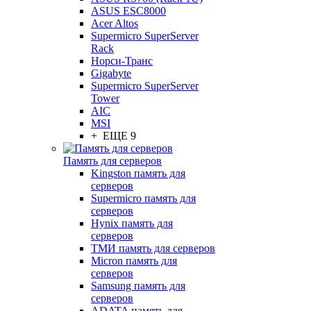
ASUS ESC8000
Acer Altos
Supermicro SuperServer
Rack
Норси-Транс
Gigabyte
Supermicro SuperServer
Tower
AIC
MSI
+ ЕЩЕ 9
Память для серверов
Kingston память для
серверов
Supermicro память для
серверов
Hynix память для
серверов
ТМИ память для серверов
Micron память для
серверов
Samsung память для
серверов
ADATA память для