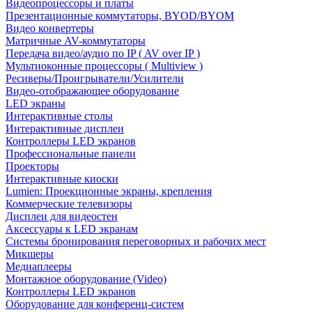
Видеопроцессоры и платы
Презентационные коммутаторы, BYOD/BYOM
Видео конвертеры
Матричные AV-коммутаторы
Передача видео/аудио по IP ( AV over IP )
Мультиоконные процессоры ( Multiview )
Ресиверы/Проигрыватели/Усилители
Видео-отображающее оборудование
LED экраны
Интерактивные столы
Интерактивные дисплеи
Контроллеры LED экранов
Профессиональные панели
Проекторы
Интерактивные киоски
Lumien: Проекционные экраны, крепления
Коммерческие телевизоры
Дисплеи для видеостен
Аксессуары к LED экранам
Системы бронирования переговорных и рабочих мест
Микшеры
Медиаплееры
Монтажное оборудование (Video)
Контроллеры LED экранов
Оборудование для конференц-систем