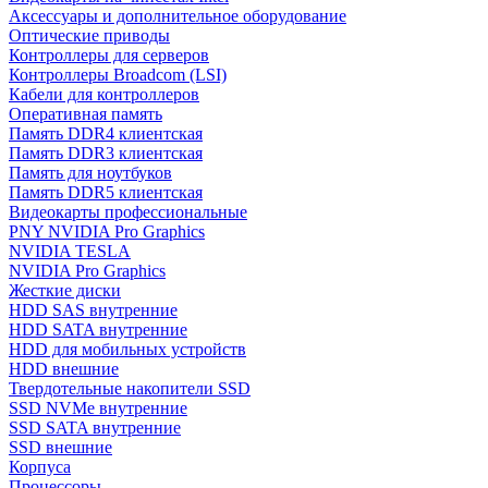
Аксессуары и дополнительное оборудование
Оптические приводы
Контроллеры для серверов
Контроллеры Broadcom (LSI)
Кабели для контроллеров
Оперативная память
Память DDR4 клиентская
Память DDR3 клиентская
Память для ноутбуков
Память DDR5 клиентская
Видеокарты профессиональные
PNY NVIDIA Pro Graphics
NVIDIA TESLA
NVIDIA Pro Graphics
Жесткие диски
HDD SAS внутренние
HDD SATA внутренние
HDD для мобильных устройств
HDD внешние
Твердотельные накопители SSD
SSD NVMe внутренние
SSD SATA внутренние
SSD внешние
Корпуса
Процессоры