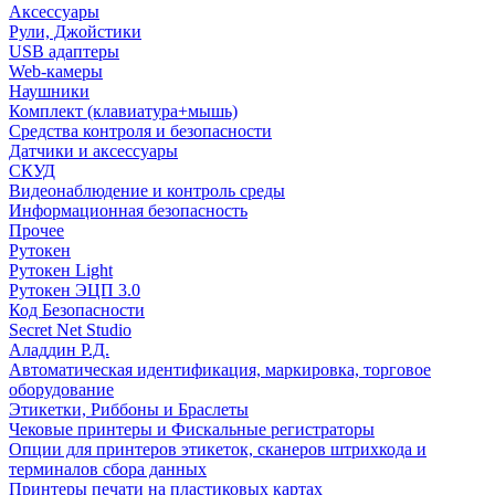
Аксессуары
Рули, Джойстики
USB адаптеры
Web-камеры
Наушники
Комплект (клавиатура+мышь)
Средства контроля и безопасности
Датчики и аксессуары
СКУД
Видеонаблюдение и контроль среды
Информационная безопасность
Прочее
Рутокен
Рутокен Light
Рутокен ЭЦП 3.0
Код Безопасности
Secret Net Studio
Аладдин Р.Д.
Автоматическая идентификация, маркировка, торговое
оборудование
Этикетки, Риббоны и Браслеты
Чековые принтеры и Фискальные регистраторы
Опции для принтеров этикеток, сканеров штрихкода и
терминалов сбора данных
Принтеры печати на пластиковых картах