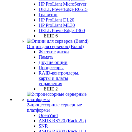
HP ProLiant MicroServer
DELL PowerEdge R6615
Гравитон
HP ProLiant DL20
HP ProLiant ML30
DELL PowerEdge T360
+ ЕЩЕ 6
Опции для серверов (Brand)
Жесткие диски
Память
Другие опции
Процессоры
RAID-контроллеры,
карты и платы
управления
+ ЕЩЕ 2
2-процессорные серверные
платформы
OpenYard
ASUS RS720 (Rack 2U)
SNR
ASUS RS700 (Rack 1U)