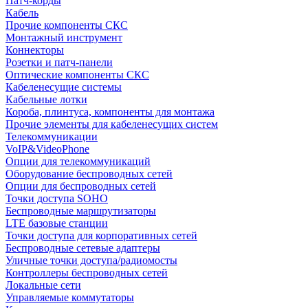
Патч-корды
Кабель
Прочие компоненты СКС
Монтажный инструмент
Коннекторы
Розетки и патч-панели
Оптические компоненты СКС
Кабеленесущие системы
Кабельные лотки
Короба, плинтуса, компоненты для монтажа
Прочие элементы для кабеленесущих систем
Телекоммуникации
VoIP&VideoPhone
Опции для телекоммуникаций
Оборудование беспроводных сетей
Опции для беспроводных сетей
Точки доступа SOHO
Беспроводные маршрутизаторы
LTE базовые станции
Точки доступа для корпоративных сетей
Беспроводные сетевые адаптеры
Уличные точки доступа/радиомосты
Контроллеры беспроводных сетей
Локальные сети
Управляемые коммутаторы