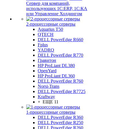
Сервер для компаний,
использующих 1C:ERP, 1С:КА
или Управление Холдингом
2-процессорные серверы
Aquarius T50
QTECH
DELL PowerEdge R660
Fplus
YADRO
DELL PowerEdge R770
Гравитон
HP ProLiant DL380
OpenYard
HP ProLiant DL360
DELL PowerEdge R760
Norsi-Trans
DELL PowerEdge R7725
Kraftway
+ ЕЩЕ 11
1-процессорные серверы
DELL PowerEdge R360
DELL PowerEdge R250
DELL PowerEdge R260