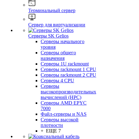
Терминальный сервер
Сервер для виртуализации
Серверы SK Gelios
Серверы начального
уровня
Серверы общего
назначения
Серверы 1U rackmount
Серверы rackmount 1 CPU
Серверы rackmount 2 CPU
Серверы 4 CPU
Серверы
высокопроизводительных
вычислений (HPC)
Серверы AMD EPYC
7000
Файл-серверы и NAS
Серверы высокой
плотности
+ ЕЩЕ 7