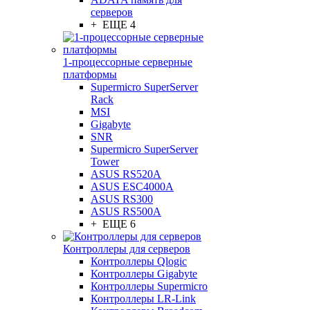
серверов
+ ЕЩЕ 4
1-процессорные серверные
платформы
Supermicro SuperServer
Rack
MSI
Gigabyte
SNR
Supermicro SuperServer
Tower
ASUS RS520A
ASUS ESC4000A
ASUS RS300
ASUS RS500A
+ ЕЩЕ 6
Контроллеры для серверов
Контроллеры Qlogic
Контроллеры Gigabyte
Контроллеры Supermicro
Контроллеры LR-Link