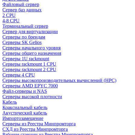
Файловый сервер
Сервер баз данных
2 CPU
4-8 CPU
Терминальный сервер
Сервер для виртуализации
Серверы по брендам
Серверы SK Gelios
Серверы начального уровня
Серверы общего назначения
Серверы 1U rackmount
Серверы rackmount 1 CPU
Серверы rackmount 2 CPU
Серверы 4 CPU
Серверы высокопроизводительных вычислений (HPC)
Серверы AMD EPYC 7000
Файл-серверы и NAS
Серверы высокой плотности
Кабель
Коаксиальный кабель
Акустический кабель
Импортозамещение
Серверы из Реестра Минпромторга
СХД из Реестра Минпромторга
Рабочие станции из Реестра Минпромторга