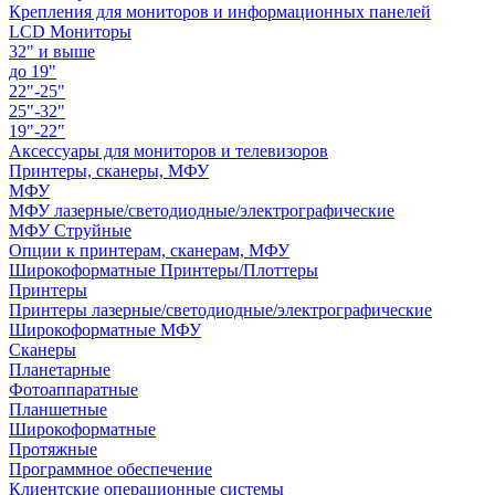
Крепления для мониторов и информационных панелей
LCD Мониторы
32" и выше
до 19"
22"-25"
25"-32"
19"-22"
Аксессуары для мониторов и телевизоров
Принтеры, сканеры, МФУ
МФУ
МФУ лазерные/светодиодные/электрографические
МФУ Струйные
Опции к принтерам, сканерам, МФУ
Широкоформатные Принтеры/Плоттеры
Принтеры
Принтеры лазерные/светодиодные/электрографические
Широкоформатные МФУ
Сканеры
Планетарные
Фотоаппаратные
Планшетные
Широкоформатные
Протяжные
Программное обеспечение
Клиентские операционные системы