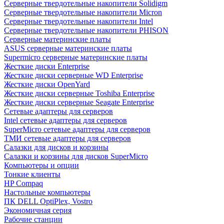
Cерверные твердотельные накопители Solidigm
Cерверные твердотельные накопители Micron
Cерверные твердотельные накопители Intel
Cерверные твердотельные накопители PHISON
Серверные материнские платы
ASUS серверные материнские платы
Supermicro серверные материнские платы
Жесткие диски Enterprise
Жесткие диски серверные WD Enterprise
Жесткие диски OpenYard
Жесткие диски серверные Toshiba Enterprise
Жесткие диски серверные Seagate Enterprise
Сетевые адаптеры для серверов
Intel сетевые адаптеры для серверов
SuperMicro сетевые адаптеры для серверов
ТМИ сетевые адаптеры для серверов
Салазки для дисков и корзины
Салазки и корзины для дисков SuperMicro
Компьютеры и опции
Тонкие клиенты
HP Compaq
Настольные компьютеры
ПК DELL OptiPlex, Vostro
Экономичная серия
Рабочие станции