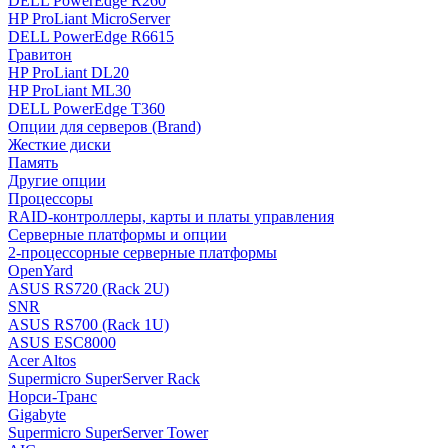
DELL PowerEdge R260
HP ProLiant MicroServer
DELL PowerEdge R6615
Гравитон
HP ProLiant DL20
HP ProLiant ML30
DELL PowerEdge T360
Опции для серверов (Brand)
Жесткие диски
Память
Другие опции
Процессоры
RAID-контроллеры, карты и платы управления
Серверные платформы и опции
2-процессорные серверные платформы
OpenYard
ASUS RS720 (Rack 2U)
SNR
ASUS RS700 (Rack 1U)
ASUS ESC8000
Acer Altos
Supermicro SuperServer Rack
Норси-Транс
Gigabyte
Supermicro SuperServer Tower