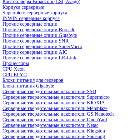
Контроллеры Broadcom (LSI, Avago)
Корпуса серверные
Supermicro серверные корпуса
INWIN серверные корпуса
Прочие серверные опции
Прочие серверные опции Brocade
Прочие серверные опции Gigabyte
Прочие серверные опции SNR
Прочие серверные опции SuperMicro
Прочие серверные опции AIC
Прочие серверные опции LR-Link
Процессоры
CPU Xeon
CPU EPYC
Блоки питания для серверов
Блоки питания Gigabyte
Серверные твердотельные накопители SSD
Cерверные твердотельные накопители Supermicro
Cерверные твердотельные накопители KIOXIA
Cерверные твердотельные накопители Memblaze
Cерверные твердотельные накопители GS Nanotech
Серверные твердотельные накопители OpenYard
Серверные твердотельные накопители Netac
Cерверные твердотельные накопители Kingston
Cерверные твердотельные накопители Samsung