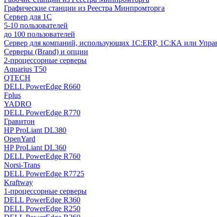
Графические станции из Реестра Минпромторга
Сервер для 1С
5-10 пользователей
до 100 пользователей
Сервер для компаний, использующих 1C:ERP, 1С:КА или Упр
Серверы (Brand) и опции
2-процессорные серверы
Aquarius T50
QTECH
DELL PowerEdge R660
Fplus
YADRO
DELL PowerEdge R770
Гравитон
HP ProLiant DL380
OpenYard
HP ProLiant DL360
DELL PowerEdge R760
Norsi-Trans
DELL PowerEdge R7725
Kraftway
1-процессорные серверы
DELL PowerEdge R360
DELL PowerEdge R250