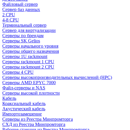
Файловый сервер
Сервер баз данных
2 CPU
4-8 CPU
Терминальный сервер
Сервер для виртуализации
Серверы по брендам
Серверы SK Gelios
Серверы начального уровня
Серверы общего назначения
Серверы 1U rackmount
Серверы rackmount 1 CPU
Серверы rackmount 2 CPU
Серверы 4 CPU
Серверы высокопроизводительных вычислений (HPC)
Серверы AMD EPYC 7000
Файл-серверы и NAS
Серверы высокой плотности
Кабель
Коаксиальный кабель
Акустический кабель
Импортозамещение
Серверы из Реестра Минпромторга
СХД из Реестра Минпромторга
Рабочие станции из Реестра Минпромторга