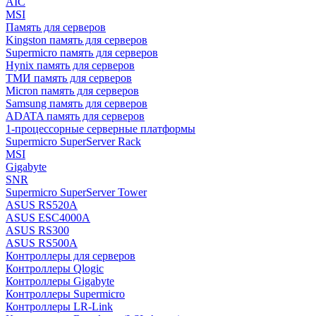
AIC
MSI
Память для серверов
Kingston память для серверов
Supermicro память для серверов
Hynix память для серверов
ТМИ память для серверов
Micron память для серверов
Samsung память для серверов
ADATA память для серверов
1-процессорные серверные платформы
Supermicro SuperServer Rack
MSI
Gigabyte
SNR
Supermicro SuperServer Tower
ASUS RS520A
ASUS ESC4000A
ASUS RS300
ASUS RS500A
Контроллеры для серверов
Контроллеры Qlogic
Контроллеры Gigabyte
Контроллеры Supermicro
Контроллеры LR-Link