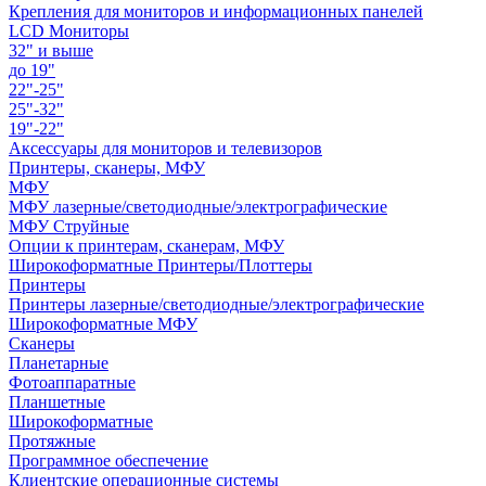
Крепления для мониторов и информационных панелей
LCD Мониторы
32" и выше
до 19"
22"-25"
25"-32"
19"-22"
Аксессуары для мониторов и телевизоров
Принтеры, сканеры, МФУ
МФУ
МФУ лазерные/светодиодные/электрографические
МФУ Струйные
Опции к принтерам, сканерам, МФУ
Широкоформатные Принтеры/Плоттеры
Принтеры
Принтеры лазерные/светодиодные/электрографические
Широкоформатные МФУ
Сканеры
Планетарные
Фотоаппаратные
Планшетные
Широкоформатные
Протяжные
Программное обеспечение
Клиентские операционные системы