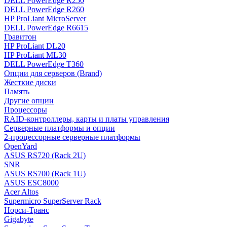
DELL PowerEdge R250
DELL PowerEdge R260
HP ProLiant MicroServer
DELL PowerEdge R6615
Гравитон
HP ProLiant DL20
HP ProLiant ML30
DELL PowerEdge T360
Опции для серверов (Brand)
Жесткие диски
Память
Другие опции
Процессоры
RAID-контроллеры, карты и платы управления
Серверные платформы и опции
2-процессорные серверные платформы
OpenYard
ASUS RS720 (Rack 2U)
SNR
ASUS RS700 (Rack 1U)
ASUS ESC8000
Acer Altos
Supermicro SuperServer Rack
Норси-Транс
Gigabyte