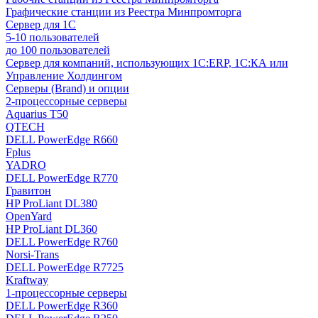
Графические станции из Реестра Минпромторга
Сервер для 1С
5-10 пользователей
до 100 пользователей
Сервер для компаний, использующих 1C:ERP, 1С:КА или
Управление Холдингом
Серверы (Brand) и опции
2-процессорные серверы
Aquarius T50
QTECH
DELL PowerEdge R660
Fplus
YADRO
DELL PowerEdge R770
Гравитон
HP ProLiant DL380
OpenYard
HP ProLiant DL360
DELL PowerEdge R760
Norsi-Trans
DELL PowerEdge R7725
Kraftway
1-процессорные серверы
DELL PowerEdge R360