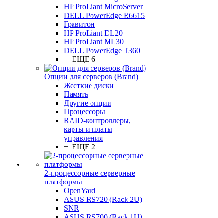
HP ProLiant MicroServer
DELL PowerEdge R6615
Гравитон
HP ProLiant DL20
HP ProLiant ML30
DELL PowerEdge T360
+ ЕЩЕ 6
Опции для серверов (Brand)
Жесткие диски
Память
Другие опции
Процессоры
RAID-контроллеры,
карты и платы
управления
+ ЕЩЕ 2
2-процессорные серверные
платформы
OpenYard
ASUS RS720 (Rack 2U)
SNR
ASUS RS700 (Rack 1U)