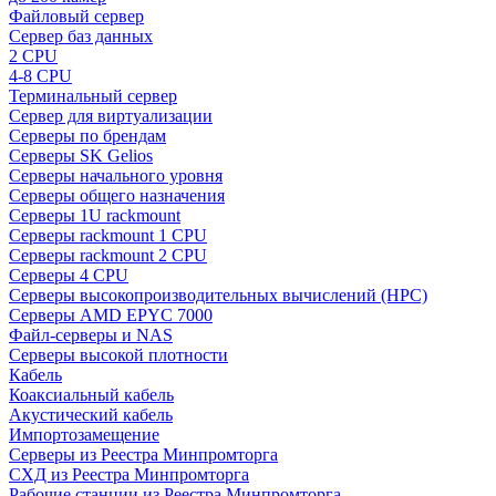
Файловый сервер
Сервер баз данных
2 CPU
4-8 CPU
Терминальный сервер
Сервер для виртуализации
Серверы по брендам
Серверы SK Gelios
Серверы начального уровня
Серверы общего назначения
Серверы 1U rackmount
Серверы rackmount 1 CPU
Серверы rackmount 2 CPU
Серверы 4 CPU
Серверы высокопроизводительных вычислений (HPC)
Серверы AMD EPYC 7000
Файл-серверы и NAS
Серверы высокой плотности
Кабель
Коаксиальный кабель
Акустический кабель
Импортозамещение
Серверы из Реестра Минпромторга
СХД из Реестра Минпромторга
Рабочие станции из Реестра Минпромторга