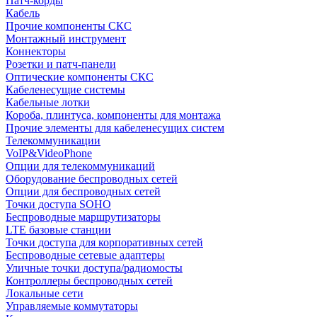
Патч-корды
Кабель
Прочие компоненты СКС
Монтажный инструмент
Коннекторы
Розетки и патч-панели
Оптические компоненты СКС
Кабеленесущие системы
Кабельные лотки
Короба, плинтуса, компоненты для монтажа
Прочие элементы для кабеленесущих систем
Телекоммуникации
VoIP&VideoPhone
Опции для телекоммуникаций
Оборудование беспроводных сетей
Опции для беспроводных сетей
Точки доступа SOHO
Беспроводные маршрутизаторы
LTE базовые станции
Точки доступа для корпоративных сетей
Беспроводные сетевые адаптеры
Уличные точки доступа/радиомосты
Контроллеры беспроводных сетей
Локальные сети
Управляемые коммутаторы