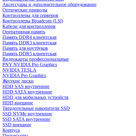
Аксессуары и дополнительное оборудование
Оптические приводы
Контроллеры для серверов
Контроллеры Broadcom (LSI)
Кабели для контроллеров
Оперативная память
Память DDR4 клиентская
Память DDR3 клиентская
Память для ноутбуков
Память DDR5 клиентская
Видеокарты профессиональные
PNY NVIDIA Pro Graphics
NVIDIA TESLA
NVIDIA Pro Graphics
Жесткие диски
HDD SAS внутренние
HDD SATA внутренние
HDD для мобильных устройств
HDD внешние
Твердотельные накопители SSD
SSD NVMe внутренние
SSD SATA внутренние
SSD внешние
Корпуса
Процессоры