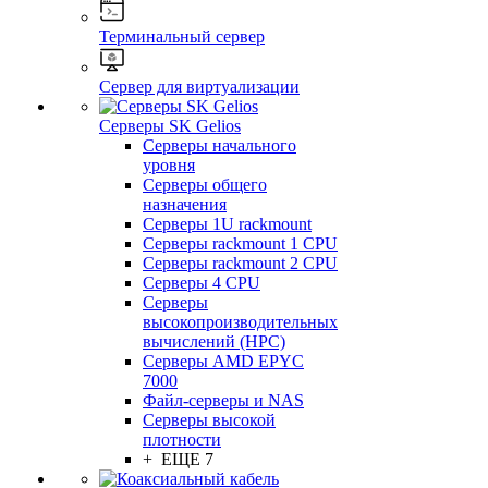
Терминальный сервер
Сервер для виртуализации
Серверы SK Gelios
Серверы начального
уровня
Серверы общего
назначения
Серверы 1U rackmount
Серверы rackmount 1 CPU
Серверы rackmount 2 CPU
Серверы 4 CPU
Серверы
высокопроизводительных
вычислений (HPC)
Серверы AMD EPYC
7000
Файл-серверы и NAS
Серверы высокой
плотности
+ ЕЩЕ 7