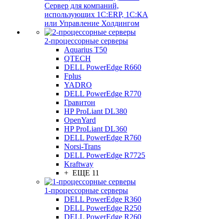
Сервер для компаний,
использующих 1C:ERP, 1С:КА
или Управление Холдингом
2-процессорные серверы
Aquarius T50
QTECH
DELL PowerEdge R660
Fplus
YADRO
DELL PowerEdge R770
Гравитон
HP ProLiant DL380
OpenYard
HP ProLiant DL360
DELL PowerEdge R760
Norsi-Trans
DELL PowerEdge R7725
Kraftway
+ ЕЩЕ 11
1-процессорные серверы
DELL PowerEdge R360
DELL PowerEdge R250
DELL PowerEdge R260