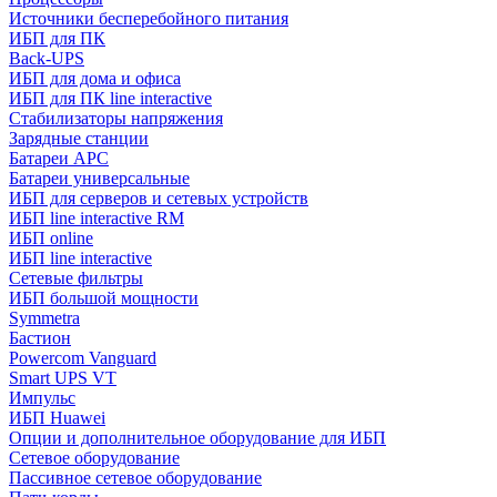
Источники бесперебойного питания
ИБП для ПК
Back-UPS
ИБП для дома и офиса
ИБП для ПК linе interactive
Стабилизаторы напряжения
Зарядные станции
Батареи APC
Батареи универсальные
ИБП для серверов и сетевых устройств
ИБП line interactive RM
ИБП online
ИБП linе interactive
Сетевые фильтры
ИБП большой мощности
Symmetra
Бастион
Powercom Vanguard
Smart UPS VT
Импульс
ИБП Huawei
Опции и дополнительное оборудование для ИБП
Сетевое оборудование
Пассивное сетевое оборудование