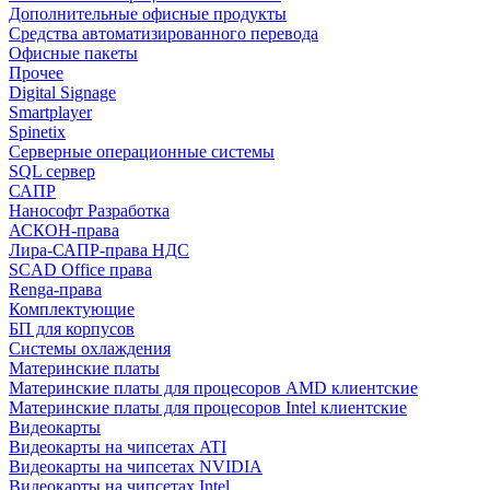
Дополнительные офисные продукты
Средства автоматизированного перевода
Офисные пакеты
Прочее
Digital Signage
Smartplayer
Spinetix
Серверные операционные системы
SQL сервер
САПР
Нанософт Разработка
АСКОН-права
Лира-САПР-права НДС
SCAD Office права
Renga-права
Комплектующие
БП для корпусов
Системы охлаждения
Материнские платы
Материнские платы для процесоров AMD клиентские
Материнские платы для процесоров Intel клиентские
Видеокарты
Видеокарты на чипсетах ATI
Видеокарты на чипсетах NVIDIA
Видеокарты на чипсетах Intel