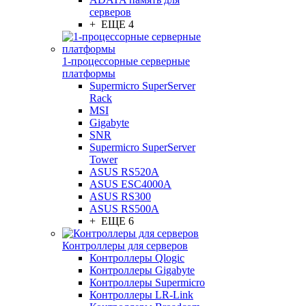
серверов
+ ЕЩЕ 4
1-процессорные серверные
платформы
Supermicro SuperServer
Rack
MSI
Gigabyte
SNR
Supermicro SuperServer
Tower
ASUS RS520A
ASUS ESC4000A
ASUS RS300
ASUS RS500A
+ ЕЩЕ 6
Контроллеры для серверов
Контроллеры Qlogic
Контроллеры Gigabyte
Контроллеры Supermicro
Контроллеры LR-Link