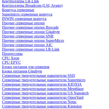
Контроллеры LR-Link
Контроллеры Broadcom (LSI, Avago)
Корпуса серверные
Supermicro серверные корпуса
INWIN серверные корпуса
Прочие серверные опции
Прочие серверные опции Brocade
Прочие серверные опции Gigabyte
Прочие серверные опции SNR
Прочие серверные опции SuperMicro
Прочие серверные опции AIC
Прочие серверные опции LR-Link
Процессоры
CPU Xeon
CPU EPYC
Блоки питания для серверов
Блоки питания Gigabyte
Серверные твердотельные накопители SSD
Cерверные твердотельные накопители Supermicro
Cерверные твердотельные накопители KIOXIA
Cерверные твердотельные накопители Memblaze
Cерверные твердотельные накопители GS Nanotech
Серверные твердотельные накопители OpenYard
Серверные твердотельные накопители Netac
Cерверные твердотельные накопители Kingston