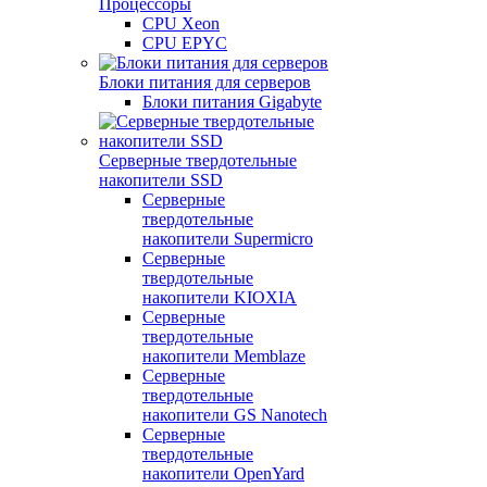
Процессоры
CPU Xeon
CPU EPYC
Блоки питания для серверов
Блоки питания Gigabyte
Серверные твердотельные
накопители SSD
Cерверные
твердотельные
накопители Supermicro
Cерверные
твердотельные
накопители KIOXIA
Cерверные
твердотельные
накопители Memblaze
Cерверные
твердотельные
накопители GS Nanotech
Серверные
твердотельные
накопители OpenYard