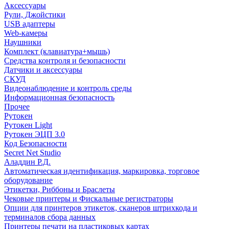
Аксессуары
Рули, Джойстики
USB адаптеры
Web-камеры
Наушники
Комплект (клавиатура+мышь)
Средства контроля и безопасности
Датчики и аксессуары
СКУД
Видеонаблюдение и контроль среды
Информационная безопасность
Прочее
Рутокен
Рутокен Light
Рутокен ЭЦП 3.0
Код Безопасности
Secret Net Studio
Аладдин Р.Д.
Автоматическая идентификация, маркировка, торговое
оборудование
Этикетки, Риббоны и Браслеты
Чековые принтеры и Фискальные регистраторы
Опции для принтеров этикеток, сканеров штрихкода и
терминалов сбора данных
Принтеры печати на пластиковых картах