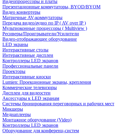
Видеопроцессоры и платы
Презентационные коммутаторы, BYOD/BYOM
Видео конвертеры
Матричные AV-коммутаторы
Передача видео/аудио по IP ( AV over IP )
Мультиоконные процессоры ( Multiview )
Ресиверы/Проигрыватели/Усилители
Видео-отображающее оборудование
LED экраны
Интерактивные столы
Интерактивные дисплеи
Контроллеры LED экранов
Профессиональные панели
Проекторы
Интерактивные киоски
Lumien: Проекционные экраны, крепления
Коммерческие телевизоры
Дисплеи для видеостен
Аксессуары к LED экранам
Системы бронирования переговорных и рабочих мест
Микшеры
Медиаплееры
Монтажное оборудование (Video)
Контроллеры LED экранов
Оборудование для конференц-систем