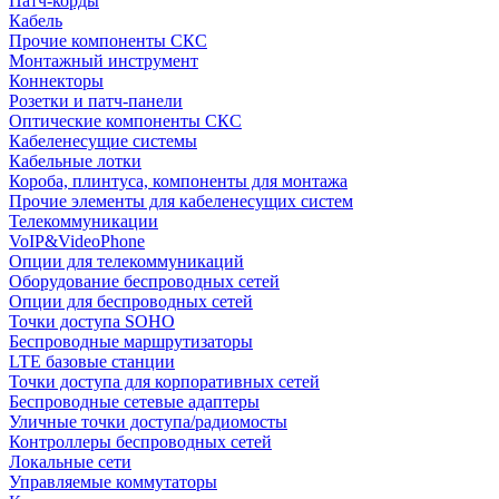
Патч-корды
Кабель
Прочие компоненты СКС
Монтажный инструмент
Коннекторы
Розетки и патч-панели
Оптические компоненты СКС
Кабеленесущие системы
Кабельные лотки
Короба, плинтуса, компоненты для монтажа
Прочие элементы для кабеленесущих систем
Телекоммуникации
VoIP&VideoPhone
Опции для телекоммуникаций
Оборудование беспроводных сетей
Опции для беспроводных сетей
Точки доступа SOHO
Беспроводные маршрутизаторы
LTE базовые станции
Точки доступа для корпоративных сетей
Беспроводные сетевые адаптеры
Уличные точки доступа/радиомосты
Контроллеры беспроводных сетей
Локальные сети
Управляемые коммутаторы