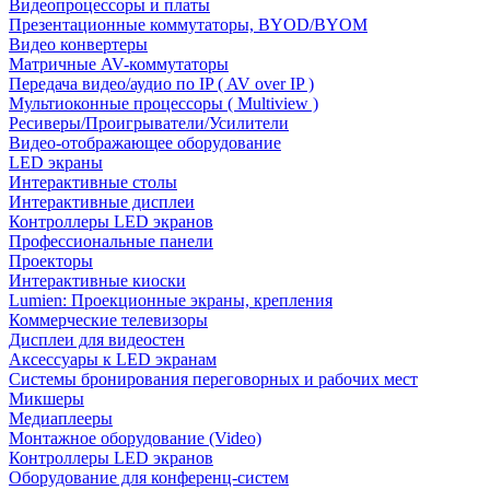
Видеопроцессоры и платы
Презентационные коммутаторы, BYOD/BYOM
Видео конвертеры
Матричные AV-коммутаторы
Передача видео/аудио по IP ( AV over IP )
Мультиоконные процессоры ( Multiview )
Ресиверы/Проигрыватели/Усилители
Видео-отображающее оборудование
LED экраны
Интерактивные столы
Интерактивные дисплеи
Контроллеры LED экранов
Профессиональные панели
Проекторы
Интерактивные киоски
Lumien: Проекционные экраны, крепления
Коммерческие телевизоры
Дисплеи для видеостен
Аксессуары к LED экранам
Системы бронирования переговорных и рабочих мест
Микшеры
Медиаплееры
Монтажное оборудование (Video)
Контроллеры LED экранов
Оборудование для конференц-систем