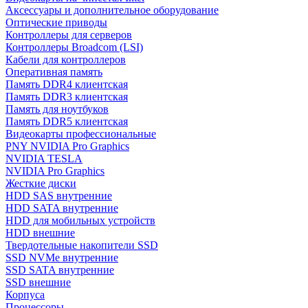
Аксессуары и дополнительное оборудование
Оптические приводы
Контроллеры для серверов
Контроллеры Broadcom (LSI)
Кабели для контроллеров
Оперативная память
Память DDR4 клиентская
Память DDR3 клиентская
Память для ноутбуков
Память DDR5 клиентская
Видеокарты профессиональные
PNY NVIDIA Pro Graphics
NVIDIA TESLA
NVIDIA Pro Graphics
Жесткие диски
HDD SAS внутренние
HDD SATA внутренние
HDD для мобильных устройств
HDD внешние
Твердотельные накопители SSD
SSD NVMe внутренние
SSD SATA внутренние
SSD внешние
Корпуса
Процессоры