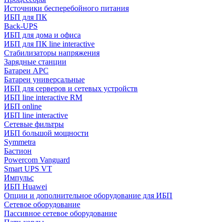
Источники бесперебойного питания
ИБП для ПК
Back-UPS
ИБП для дома и офиса
ИБП для ПК linе interactive
Стабилизаторы напряжения
Зарядные станции
Батареи APC
Батареи универсальные
ИБП для серверов и сетевых устройств
ИБП line interactive RM
ИБП online
ИБП linе interactive
Сетевые фильтры
ИБП большой мощности
Symmetra
Бастион
Powercom Vanguard
Smart UPS VT
Импульс
ИБП Huawei
Опции и дополнительное оборудование для ИБП
Сетевое оборудование
Пассивное сетевое оборудование