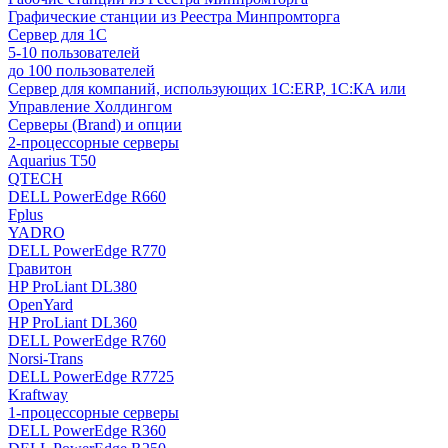
Графические станции из Реестра Минпромторга
Сервер для 1С
5-10 пользователей
до 100 пользователей
Сервер для компаний, использующих 1C:ERP, 1С:КА или
Управление Холдингом
Серверы (Brand) и опции
2-процессорные серверы
Aquarius T50
QTECH
DELL PowerEdge R660
Fplus
YADRO
DELL PowerEdge R770
Гравитон
HP ProLiant DL380
OpenYard
HP ProLiant DL360
DELL PowerEdge R760
Norsi-Trans
DELL PowerEdge R7725
Kraftway
1-процессорные серверы
DELL PowerEdge R360