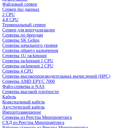
Файловый сервер
Сервер баз данных
2 CPU
4-8 CPU
Терминальный сервер
Сервер для виртуализации
Серверы по брендам
Серверы SK Gelios
Серверы начального уровня
Серверы общего назначения
Серверы 1U rackmount
Серверы rackmount 1 CPU
Серверы rackmount 2 CPU
Серверы 4 CPU
Серверы высокопроизводительных вычислений (HPC)
Серверы AMD EPYC 7000
Файл-серверы и NAS
Серверы высокой плотности
Кабель
Коаксиальный кабель
Акустический кабель
Импортозамещение
Серверы из Реестра Минпромторга
СХД из Реестра Минпромторга
Рабочие станции из Реестра Минпромторга