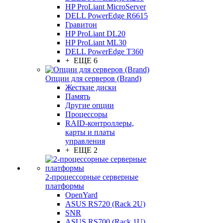
HP ProLiant MicroServer
DELL PowerEdge R6615
Гравитон
HP ProLiant DL20
HP ProLiant ML30
DELL PowerEdge T360
+ ЕЩЕ 6
Опции для серверов (Brand)
Жесткие диски
Память
Другие опции
Процессоры
RAID-контроллеры,
карты и платы
управления
+ ЕЩЕ 2
2-процессорные серверные
платформы
OpenYard
ASUS RS720 (Rack 2U)
SNR
ASUS RS700 (Rack 1U)