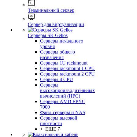
Терминальный сервер
Сервер для виртуализации
Серверы SK Gelios
Серверы начального
уровня
Серверы общего
назначения
Серверы 1U rackmount
Серверы rackmount 1 CPU
Серверы rackmount 2 CPU
Серверы 4 CPU
Серверы
высокопроизводительных
вычислений (HPC)
Серверы AMD EPYC
7000
Файл-серверы и NAS
Серверы высокой
плотности
+ ЕЩЕ 7