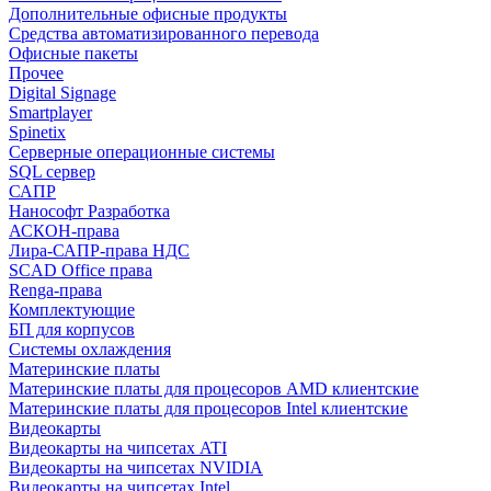
Дополнительные офисные продукты
Средства автоматизированного перевода
Офисные пакеты
Прочее
Digital Signage
Smartplayer
Spinetix
Серверные операционные системы
SQL сервер
САПР
Нанософт Разработка
АСКОН-права
Лира-САПР-права НДС
SCAD Office права
Renga-права
Комплектующие
БП для корпусов
Системы охлаждения
Материнские платы
Материнские платы для процесоров AMD клиентские
Материнские платы для процесоров Intel клиентские
Видеокарты
Видеокарты на чипсетах ATI
Видеокарты на чипсетах NVIDIA
Видеокарты на чипсетах Intel