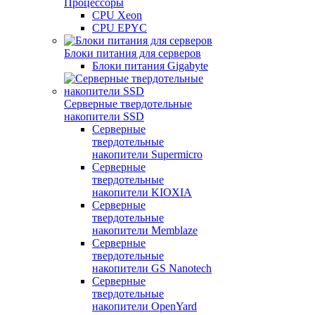
Процессоры
CPU Xeon
CPU EPYC
Блоки питания для серверов
Блоки питания Gigabyte
Серверные твердотельные
накопители SSD
Cерверные
твердотельные
накопители Supermicro
Cерверные
твердотельные
накопители KIOXIA
Cерверные
твердотельные
накопители Memblaze
Cерверные
твердотельные
накопители GS Nanotech
Серверные
твердотельные
накопители OpenYard