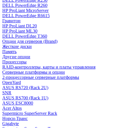
DELL PowerEdge R250
DELL PowerEdge R260
HP ProLiant MicroServer
DELL PowerEdge R6615
Гравитон
HP ProLiant DL20
HP ProLiant ML30
DELL PowerEdge T360
Опции для серверов (Brand)
Жесткие диски
Память
Другие опции
Процессоры
RAID-контроллеры, карты и платы управления
Серверные платформы и опции
2-процессорные серверные платформы
OpenYard
ASUS RS720 (Rack 2U)
SNR
ASUS RS700 (Rack 1U)
ASUS ESC8000
Acer Altos
Supermicro SuperServer Rack
Норси-Транс
Gigabyte