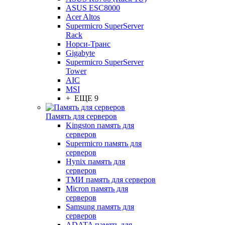
ASUS ESC8000
Acer Altos
Supermicro SuperServer
Rack
Норси-Транс
Gigabyte
Supermicro SuperServer
Tower
AIC
MSI
+ ЕЩЕ 9
Память для серверов
Kingston память для
серверов
Supermicro память для
серверов
Hynix память для
серверов
ТМИ память для серверов
Micron память для
серверов
Samsung память для
серверов
ADATA память для