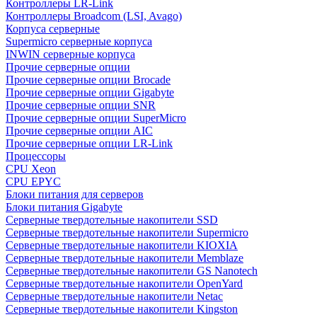
Контроллеры LR-Link
Контроллеры Broadcom (LSI, Avago)
Корпуса серверные
Supermicro серверные корпуса
INWIN серверные корпуса
Прочие серверные опции
Прочие серверные опции Brocade
Прочие серверные опции Gigabyte
Прочие серверные опции SNR
Прочие серверные опции SuperMicro
Прочие серверные опции AIC
Прочие серверные опции LR-Link
Процессоры
CPU Xeon
CPU EPYC
Блоки питания для серверов
Блоки питания Gigabyte
Серверные твердотельные накопители SSD
Cерверные твердотельные накопители Supermicro
Cерверные твердотельные накопители KIOXIA
Cерверные твердотельные накопители Memblaze
Cерверные твердотельные накопители GS Nanotech
Серверные твердотельные накопители OpenYard
Серверные твердотельные накопители Netac
Cерверные твердотельные накопители Kingston