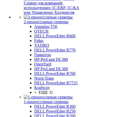
Сервер для компаний,
использующих 1C:ERP, 1С:КА
или Управление Холдингом
2-процессорные серверы
Aquarius T50
QTECH
DELL PowerEdge R660
Fplus
YADRO
DELL PowerEdge R770
Гравитон
HP ProLiant DL380
OpenYard
HP ProLiant DL360
DELL PowerEdge R760
Norsi-Trans
DELL PowerEdge R7725
Kraftway
+ ЕЩЕ 11
1-процессорные серверы
DELL PowerEdge R360
DELL PowerEdge R250
DELL PowerEdge R260