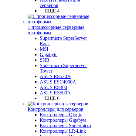
серверов
+ ЕЩЕ 4
1-процессорные серверные
платформы
Supermicro SuperServer
Rack
MSI
Gigabyte
SNR
Supermicro SuperServer
Tower
ASUS RS520A
ASUS ESC4000A
ASUS RS300
ASUS RS500A
+ ЕЩЕ 6
Контроллеры для серверов
Контроллеры Qlogic
Контроллеры Gigabyte
Контроллеры Supermicro
Контроллеры LR-Link