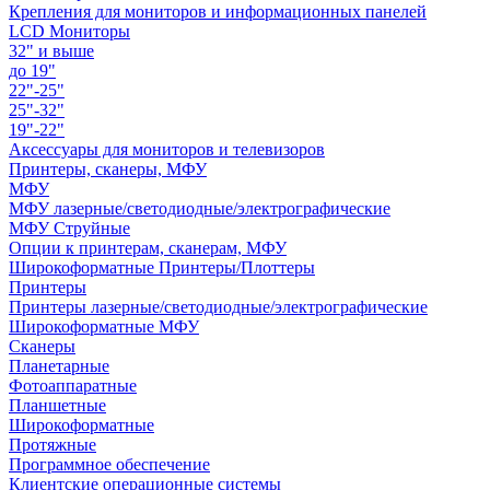
Крепления для мониторов и информационных панелей
LCD Мониторы
32" и выше
до 19"
22"-25"
25"-32"
19"-22"
Аксессуары для мониторов и телевизоров
Принтеры, сканеры, МФУ
МФУ
МФУ лазерные/светодиодные/электрографические
МФУ Струйные
Опции к принтерам, сканерам, МФУ
Широкоформатные Принтеры/Плоттеры
Принтеры
Принтеры лазерные/светодиодные/электрографические
Широкоформатные МФУ
Сканеры
Планетарные
Фотоаппаратные
Планшетные
Широкоформатные
Протяжные
Программное обеспечение
Клиентские операционные системы