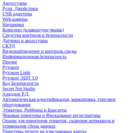
Аксессуары
Рули, Джойстики
USB адаптеры
Web-камеры
Наушники
Комплект (клавиатура+мышь)
Средства контроля и безопасности
Датчики и аксессуары
СКУД
Видеонаблюдение и контроль среды
Информационная безопасность
Прочее
Рутокен
Рутокен Light
Рутокен ЭЦП 3.0
Код Безопасности
Secret Net Studio
Аладдин Р.Д.
Автоматическая идентификация, маркировка, торговое
оборудование
Этикетки, Риббоны и Браслеты
Чековые принтеры и Фискальные регистраторы
Опции для принтеров этикеток, сканеров штрихкода и
терминалов сбора данных
Принтеры печати на пластиковых картах