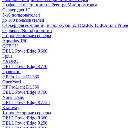
Графические станции из Реестра Минпромторга
Сервер для 1С
5-10 пользователей
до 100 пользователей
Сервер для компаний, использующих 1C:ERP, 1С:КА или Упр
Серверы (Brand) и опции
2-процессорные серверы
Aquarius T50
QTECH
DELL PowerEdge R660
Fplus
YADRO
DELL PowerEdge R770
Гравитон
HP ProLiant DL380
OpenYard
HP ProLiant DL360
DELL PowerEdge R760
Norsi-Trans
DELL PowerEdge R7725
Kraftway
1-процессорные серверы
DELL PowerEdge R360
DELL PowerEdge R250