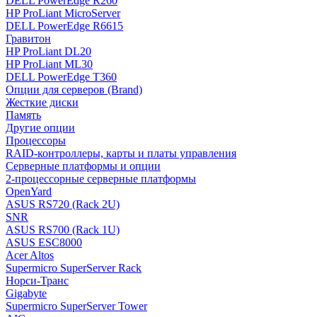
DELL PowerEdge R260
HP ProLiant MicroServer
DELL PowerEdge R6615
Гравитон
HP ProLiant DL20
HP ProLiant ML30
DELL PowerEdge T360
Опции для серверов (Brand)
Жесткие диски
Память
Другие опции
Процессоры
RAID-контроллеры, карты и платы управления
Серверные платформы и опции
2-процессорные серверные платформы
OpenYard
ASUS RS720 (Rack 2U)
SNR
ASUS RS700 (Rack 1U)
ASUS ESC8000
Acer Altos
Supermicro SuperServer Rack
Норси-Транс
Gigabyte
Supermicro SuperServer Tower