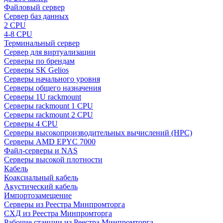
Файловый сервер
Сервер баз данных
2 CPU
4-8 CPU
Терминальный сервер
Сервер для виртуализации
Серверы по брендам
Серверы SK Gelios
Серверы начального уровня
Серверы общего назначения
Серверы 1U rackmount
Серверы rackmount 1 CPU
Серверы rackmount 2 CPU
Серверы 4 CPU
Серверы высокопроизводительных вычислений (HPC)
Серверы AMD EPYC 7000
Файл-серверы и NAS
Серверы высокой плотности
Кабель
Коаксиальный кабель
Акустический кабель
Импортозамещение
Серверы из Реестра Минпромторга
СХД из Реестра Минпромторга
Рабочие станции из Реестра Минпромторга