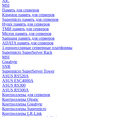
AIC
MSI
Память для серверов
Kingston память для серверов
Supermicro память для серверов
Hynix память для серверов
ТМИ память для серверов
Micron память для серверов
Samsung память для серверов
ADATA память для серверов
1-процессорные серверные платформы
Supermicro SuperServer Rack
MSI
Gigabyte
SNR
Supermicro SuperServer Tower
ASUS RS520A
ASUS ESC4000A
ASUS RS300
ASUS RS500A
Контроллеры для серверов
Контроллеры Qlogic
Контроллеры Gigabyte
Контроллеры Supermicro
Контроллеры LR-Link