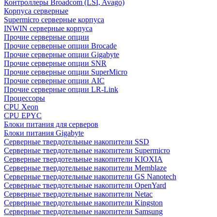
Контроллеры Broadcom (LSI, Avago)
Корпуса серверные
Supermicro серверные корпуса
INWIN серверные корпуса
Прочие серверные опции
Прочие серверные опции Brocade
Прочие серверные опции Gigabyte
Прочие серверные опции SNR
Прочие серверные опции SuperMicro
Прочие серверные опции AIC
Прочие серверные опции LR-Link
Процессоры
CPU Xeon
CPU EPYC
Блоки питания для серверов
Блоки питания Gigabyte
Серверные твердотельные накопители SSD
Cерверные твердотельные накопители Supermicro
Cерверные твердотельные накопители KIOXIA
Cерверные твердотельные накопители Memblaze
Cерверные твердотельные накопители GS Nanotech
Серверные твердотельные накопители OpenYard
Серверные твердотельные накопители Netac
Cерверные твердотельные накопители Kingston
Cерверные твердотельные накопители Samsung