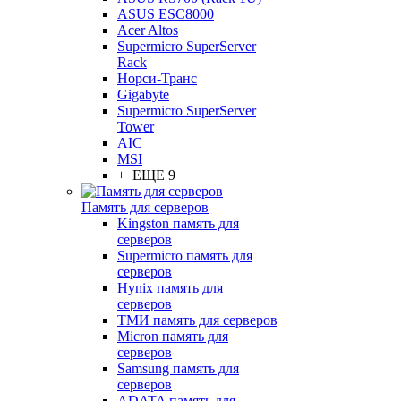
ASUS ESC8000
Acer Altos
Supermicro SuperServer
Rack
Норси-Транс
Gigabyte
Supermicro SuperServer
Tower
AIC
MSI
+ ЕЩЕ 9
Память для серверов
Kingston память для
серверов
Supermicro память для
серверов
Hynix память для
серверов
ТМИ память для серверов
Micron память для
серверов
Samsung память для
серверов
ADATA память для