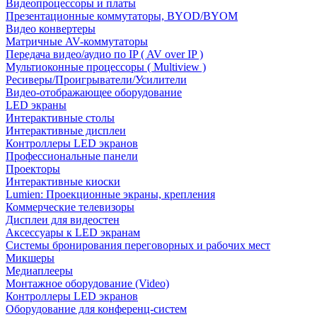
Видеопроцессоры и платы
Презентационные коммутаторы, BYOD/BYOM
Видео конвертеры
Матричные AV-коммутаторы
Передача видео/аудио по IP ( AV over IP )
Мультиоконные процессоры ( Multiview )
Ресиверы/Проигрыватели/Усилители
Видео-отображающее оборудование
LED экраны
Интерактивные столы
Интерактивные дисплеи
Контроллеры LED экранов
Профессиональные панели
Проекторы
Интерактивные киоски
Lumien: Проекционные экраны, крепления
Коммерческие телевизоры
Дисплеи для видеостен
Аксессуары к LED экранам
Системы бронирования переговорных и рабочих мест
Микшеры
Медиаплееры
Монтажное оборудование (Video)
Контроллеры LED экранов
Оборудование для конференц-систем