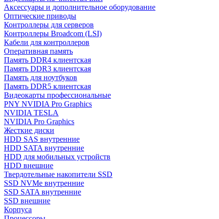
Аксессуары и дополнительное оборудование
Оптические приводы
Контроллеры для серверов
Контроллеры Broadcom (LSI)
Кабели для контроллеров
Оперативная память
Память DDR4 клиентская
Память DDR3 клиентская
Память для ноутбуков
Память DDR5 клиентская
Видеокарты профессиональные
PNY NVIDIA Pro Graphics
NVIDIA TESLA
NVIDIA Pro Graphics
Жесткие диски
HDD SAS внутренние
HDD SATA внутренние
HDD для мобильных устройств
HDD внешние
Твердотельные накопители SSD
SSD NVMe внутренние
SSD SATA внутренние
SSD внешние
Корпуса
Процессоры