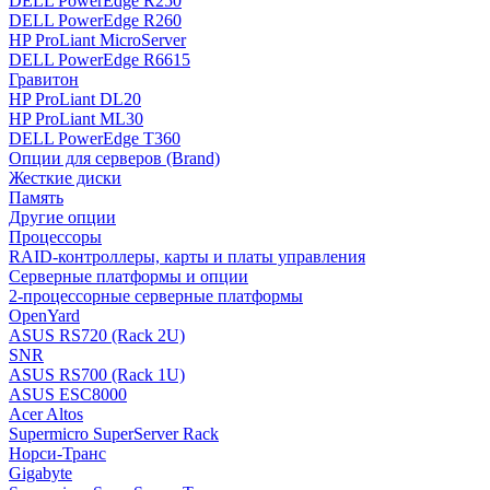
DELL PowerEdge R250
DELL PowerEdge R260
HP ProLiant MicroServer
DELL PowerEdge R6615
Гравитон
HP ProLiant DL20
HP ProLiant ML30
DELL PowerEdge T360
Опции для серверов (Brand)
Жесткие диски
Память
Другие опции
Процессоры
RAID-контроллеры, карты и платы управления
Серверные платформы и опции
2-процессорные серверные платформы
OpenYard
ASUS RS720 (Rack 2U)
SNR
ASUS RS700 (Rack 1U)
ASUS ESC8000
Acer Altos
Supermicro SuperServer Rack
Норси-Транс
Gigabyte