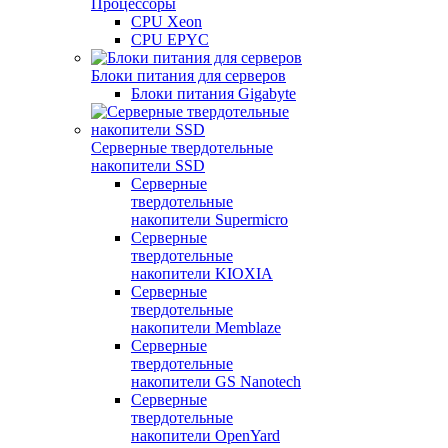
Процессоры
CPU Xeon
CPU EPYC
Блоки питания для серверов
Блоки питания Gigabyte
Серверные твердотельные
накопители SSD
Cерверные
твердотельные
накопители Supermicro
Cерверные
твердотельные
накопители KIOXIA
Cерверные
твердотельные
накопители Memblaze
Cерверные
твердотельные
накопители GS Nanotech
Серверные
твердотельные
накопители OpenYard