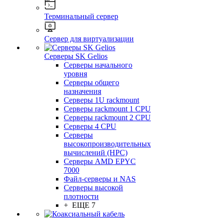
Терминальный сервер
Сервер для виртуализации
Серверы SK Gelios
Серверы начального
уровня
Серверы общего
назначения
Серверы 1U rackmount
Серверы rackmount 1 CPU
Серверы rackmount 2 CPU
Серверы 4 CPU
Серверы
высокопроизводительных
вычислений (HPC)
Серверы AMD EPYC
7000
Файл-серверы и NAS
Серверы высокой
плотности
+ ЕЩЕ 7