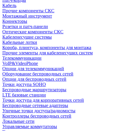
Патч-корды
Кабель
Прочие компоненты СКС
Монтажный инструмент
Коннекторы
Розетки и патч-панели
Оптические компоненты СКС
Кабеленесущие системы
Кабельные лотки
Короба, плинтуса, компоненты для монтажа
Прочие элементы для кабеленесущих систем
Телекоммуникации
VoIP&VideoPhone
Опции для телекоммуникаций
Оборудование беспроводных сетей
Опции для беспроводных сетей
Точки доступа SOHO
Беспроводные маршрутизаторы
LTE базовые станции
Точки доступа для корпоративных сетей
Беспроводные сетевые адаптеры
Уличные точки доступа/радиомосты
Контроллеры беспроводных сетей
Локальные сети
Управляемые коммутаторы