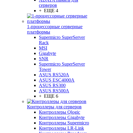
серверов
+ ЕЩЕ 4
1-процессорные серверные
платформы
Supermicro SuperServer
Rack
MSI
Gigabyte
SNR
Supermicro SuperServer
Tower
ASUS RS520A
ASUS ESC4000A
ASUS RS300
ASUS RS500A
+ ЕЩЕ 6
Контроллеры для серверов
Контроллеры Qlogic
Контроллеры Gigabyte
Контроллеры Supermicro
Контроллеры LR-Link