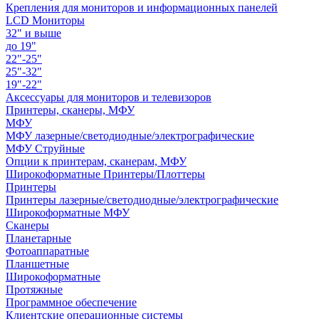
Крепления для мониторов и информационных панелей
LCD Мониторы
32" и выше
до 19"
22"-25"
25"-32"
19"-22"
Аксессуары для мониторов и телевизоров
Принтеры, сканеры, МФУ
МФУ
МФУ лазерные/светодиодные/электрографические
МФУ Струйные
Опции к принтерам, сканерам, МФУ
Широкоформатные Принтеры/Плоттеры
Принтеры
Принтеры лазерные/светодиодные/электрографические
Широкоформатные МФУ
Сканеры
Планетарные
Фотоаппаратные
Планшетные
Широкоформатные
Протяжные
Программное обеспечение
Клиентские операционные системы