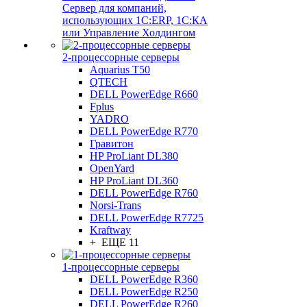
Сервер для компаний,
использующих 1C:ERP, 1С:КА
или Управление Холдингом
2-процессорные серверы
Aquarius T50
QTECH
DELL PowerEdge R660
Fplus
YADRO
DELL PowerEdge R770
Гравитон
HP ProLiant DL380
OpenYard
HP ProLiant DL360
DELL PowerEdge R760
Norsi-Trans
DELL PowerEdge R7725
Kraftway
+ ЕЩЕ 11
1-процессорные серверы
DELL PowerEdge R360
DELL PowerEdge R250
DELL PowerEdge R260