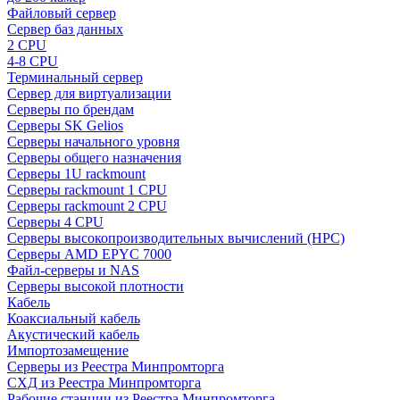
Файловый сервер
Сервер баз данных
2 CPU
4-8 CPU
Терминальный сервер
Сервер для виртуализации
Серверы по брендам
Серверы SK Gelios
Серверы начального уровня
Серверы общего назначения
Серверы 1U rackmount
Серверы rackmount 1 CPU
Серверы rackmount 2 CPU
Серверы 4 CPU
Серверы высокопроизводительных вычислений (HPC)
Серверы AMD EPYC 7000
Файл-серверы и NAS
Серверы высокой плотности
Кабель
Коаксиальный кабель
Акустический кабель
Импортозамещение
Серверы из Реестра Минпромторга
СХД из Реестра Минпромторга
Рабочие станции из Реестра Минпромторга