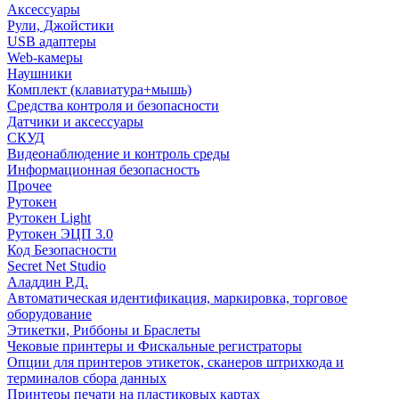
Аксессуары
Рули, Джойстики
USB адаптеры
Web-камеры
Наушники
Комплект (клавиатура+мышь)
Средства контроля и безопасности
Датчики и аксессуары
СКУД
Видеонаблюдение и контроль среды
Информационная безопасность
Прочее
Рутокен
Рутокен Light
Рутокен ЭЦП 3.0
Код Безопасности
Secret Net Studio
Аладдин Р.Д.
Автоматическая идентификация, маркировка, торговое
оборудование
Этикетки, Риббоны и Браслеты
Чековые принтеры и Фискальные регистраторы
Опции для принтеров этикеток, сканеров штрихкода и
терминалов сбора данных
Принтеры печати на пластиковых картах