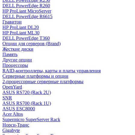
DELL PowerEdge R250
DELL PowerEdge R260
HP ProLiant MicroServer
DELL PowerEdge R6615
Гравитон
HP ProLiant DL20
HP ProLiant ML30
DELL PowerEdge T360
Опции для серверов (Brand)
Жесткие диски
Память
Другие опции
Процессоры
RAID-контроллеры, карты и платы управления
Серверные платформы и опции
2-процессорные серверные платформы
OpenYard
ASUS RS720 (Rack 2U)
SNR
ASUS RS700 (Rack 1U)
ASUS ESC8000
Acer Altos
Supermicro SuperServer Rack
Норси-Транс
Gigabyte