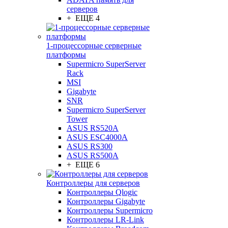
серверов
+ ЕЩЕ 4
1-процессорные серверные
платформы
Supermicro SuperServer
Rack
MSI
Gigabyte
SNR
Supermicro SuperServer
Tower
ASUS RS520A
ASUS ESC4000A
ASUS RS300
ASUS RS500A
+ ЕЩЕ 6
Контроллеры для серверов
Контроллеры Qlogic
Контроллеры Gigabyte
Контроллеры Supermicro
Контроллеры LR-Link