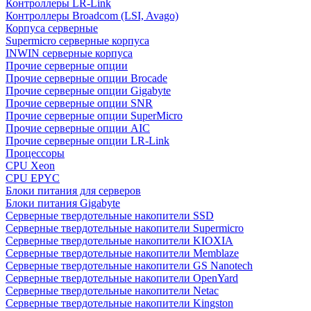
Контроллеры LR-Link
Контроллеры Broadcom (LSI, Avago)
Корпуса серверные
Supermicro серверные корпуса
INWIN серверные корпуса
Прочие серверные опции
Прочие серверные опции Brocade
Прочие серверные опции Gigabyte
Прочие серверные опции SNR
Прочие серверные опции SuperMicro
Прочие серверные опции AIC
Прочие серверные опции LR-Link
Процессоры
CPU Xeon
CPU EPYC
Блоки питания для серверов
Блоки питания Gigabyte
Серверные твердотельные накопители SSD
Cерверные твердотельные накопители Supermicro
Cерверные твердотельные накопители KIOXIA
Cерверные твердотельные накопители Memblaze
Cерверные твердотельные накопители GS Nanotech
Серверные твердотельные накопители OpenYard
Серверные твердотельные накопители Netac
Cерверные твердотельные накопители Kingston