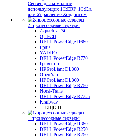
Сервер для компаний,
использующих 1C:ERP, 1С:КА
или Управление Холдингом
2-процессорные серверы
Aquarius T50
QTECH
DELL PowerEdge R660
Fplus
YADRO
DELL PowerEdge R770
Гравитон
HP ProLiant DL380
OpenYard
HP ProLiant DL360
DELL PowerEdge R760
Norsi-Trans
DELL PowerEdge R7725
Kraftway
+ ЕЩЕ 11
1-процессорные серверы
DELL PowerEdge R360
DELL PowerEdge R250
DELL PowerEdge R260