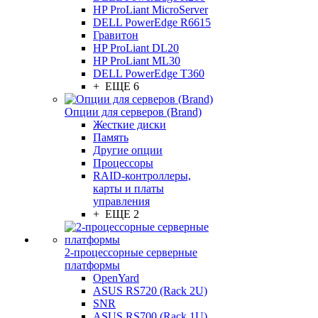
HP ProLiant MicroServer
DELL PowerEdge R6615
Гравитон
HP ProLiant DL20
HP ProLiant ML30
DELL PowerEdge T360
+ ЕЩЕ 6
Опции для серверов (Brand)
Жесткие диски
Память
Другие опции
Процессоры
RAID-контроллеры,
карты и платы
управления
+ ЕЩЕ 2
2-процессорные серверные
платформы
OpenYard
ASUS RS720 (Rack 2U)
SNR
ASUS RS700 (Rack 1U)