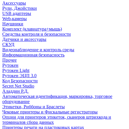
Аксессуары
Рули, Джойстики
USB адаптеры
Web-камеры
Наушники
Комплект (клавиатура+мышь)
Средства контроля и безопасности
Датчики и аксессуары
СКУД
Видеонаблюдение и контроль среды
Информационная безопасность
Прочее
Рутокен
Рутокен Light
Рутокен ЭЦП 3.0
Код Безопасности
Secret Net Studio
Аладдин Р.Д.
Автоматическая идентификация, маркировка, торговое
оборудование
Этикетки, Риббоны и Браслеты
Чековые принтеры и Фискальные регистраторы
Опции для принтеров этикеток, сканеров штрихкода и
терминалов сбора данных
Принтеры печати на пластиковых картах