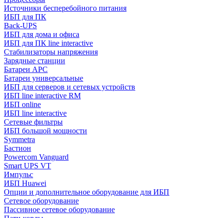
Источники бесперебойного питания
ИБП для ПК
Back-UPS
ИБП для дома и офиса
ИБП для ПК linе interactive
Стабилизаторы напряжения
Зарядные станции
Батареи APC
Батареи универсальные
ИБП для серверов и сетевых устройств
ИБП line interactive RM
ИБП online
ИБП linе interactive
Сетевые фильтры
ИБП большой мощности
Symmetra
Бастион
Powercom Vanguard
Smart UPS VT
Импульс
ИБП Huawei
Опции и дополнительное оборудование для ИБП
Сетевое оборудование
Пассивное сетевое оборудование