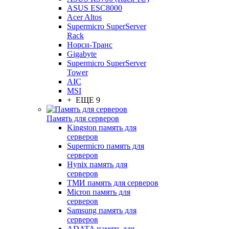
ASUS ESC8000
Acer Altos
Supermicro SuperServer
Rack
Норси-Транс
Gigabyte
Supermicro SuperServer
Tower
AIC
MSI
+ ЕЩЕ 9
Память для серверов
Kingston память для
серверов
Supermicro память для
серверов
Hynix память для
серверов
ТМИ память для серверов
Micron память для
серверов
Samsung память для
серверов
ADATA память для