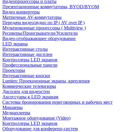
Видеопроцессоры и платы
Презентационные коммутаторы, BYOD/BYOM
Видео конвертеры
Матричные AV-коммутаторы
Передача видео/аудио по IP ( AV over IP )
Мультиоконные процессоры ( Multiview )
Ресиверы/Проигрыватели/Усилители
Видео-отображающее оборудование
LED экраны
Интерактивные столы
Интерактивные дисплеи
Контроллеры LED экранов
Профессиональные панели
Проекторы
Интерактивные киоски
Lumien: Проекционные экраны, крепления
Коммерческие телевизоры
Дисплеи для видеостен
Аксессуары к LED экранам
Системы бронирования переговорных и рабочих мест
Микшеры
Медиаплееры
Монтажное оборудование (Video)
Контроллеры LED экранов
Оборудование для конференц-систем