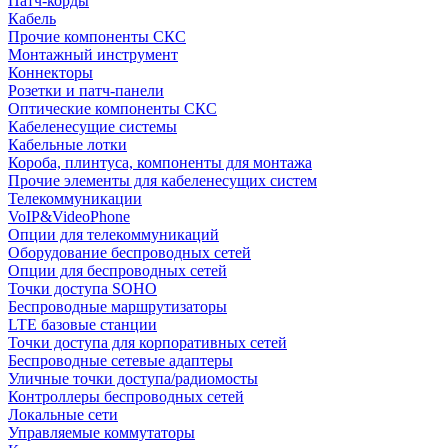
Патч-корды
Кабель
Прочие компоненты СКС
Монтажный инструмент
Коннекторы
Розетки и патч-панели
Оптические компоненты СКС
Кабеленесущие системы
Кабельные лотки
Короба, плинтуса, компоненты для монтажа
Прочие элементы для кабеленесущих систем
Телекоммуникации
VoIP&VideoPhone
Опции для телекоммуникаций
Оборудование беспроводных сетей
Опции для беспроводных сетей
Точки доступа SOHO
Беспроводные маршрутизаторы
LTE базовые станции
Точки доступа для корпоративных сетей
Беспроводные сетевые адаптеры
Уличные точки доступа/радиомосты
Контроллеры беспроводных сетей
Локальные сети
Управляемые коммутаторы