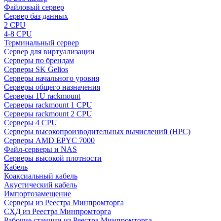
Файловый сервер
Сервер баз данных
2 CPU
4-8 CPU
Терминальный сервер
Сервер для виртуализации
Серверы по брендам
Серверы SK Gelios
Серверы начального уровня
Серверы общего назначения
Серверы 1U rackmount
Серверы rackmount 1 CPU
Серверы rackmount 2 CPU
Серверы 4 CPU
Серверы высокопроизводительных вычислений (HPC)
Серверы AMD EPYC 7000
Файл-серверы и NAS
Серверы высокой плотности
Кабель
Коаксиальный кабель
Акустический кабель
Импортозамещение
Серверы из Реестра Минпромторга
СХД из Реестра Минпромторга
Рабочие станции из Реестра Минпромторга