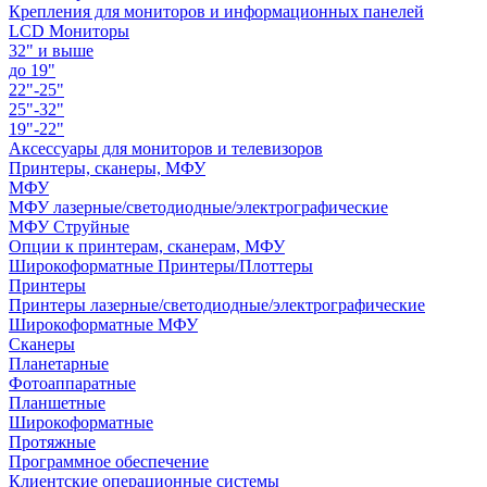
Крепления для мониторов и информационных панелей
LCD Мониторы
32" и выше
до 19"
22"-25"
25"-32"
19"-22"
Аксессуары для мониторов и телевизоров
Принтеры, сканеры, МФУ
МФУ
МФУ лазерные/светодиодные/электрографические
МФУ Струйные
Опции к принтерам, сканерам, МФУ
Широкоформатные Принтеры/Плоттеры
Принтеры
Принтеры лазерные/светодиодные/электрографические
Широкоформатные МФУ
Сканеры
Планетарные
Фотоаппаратные
Планшетные
Широкоформатные
Протяжные
Программное обеспечение
Клиентские операционные системы