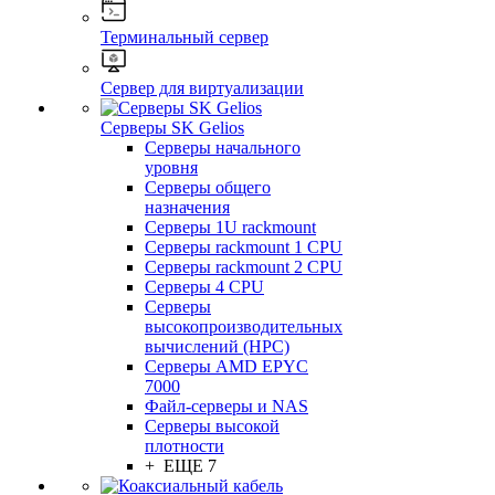
Терминальный сервер
Сервер для виртуализации
Серверы SK Gelios
Серверы начального
уровня
Серверы общего
назначения
Серверы 1U rackmount
Серверы rackmount 1 CPU
Серверы rackmount 2 CPU
Серверы 4 CPU
Серверы
высокопроизводительных
вычислений (HPC)
Серверы AMD EPYC
7000
Файл-серверы и NAS
Серверы высокой
плотности
+ ЕЩЕ 7