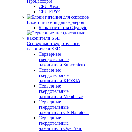
Процессоры
CPU Xeon
CPU EPYC
Блоки питания для серверов
Блоки питания Gigabyte
Серверные твердотельные
накопители SSD
Cерверные
твердотельные
накопители Supermicro
Cерверные
твердотельные
накопители KIOXIA
Cерверные
твердотельные
накопители Memblaze
Cерверные
твердотельные
накопители GS Nanotech
Серверные
твердотельные
накопители OpenYard