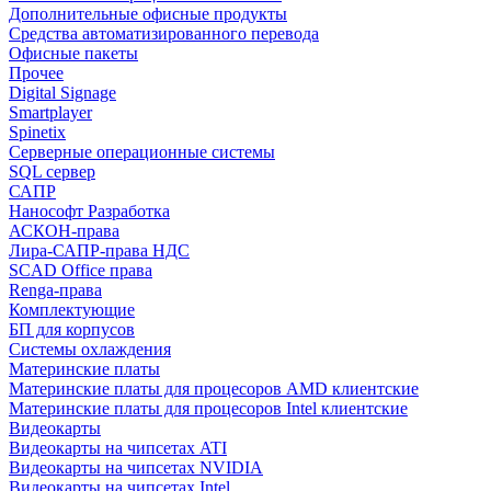
Дополнительные офисные продукты
Средства автоматизированного перевода
Офисные пакеты
Прочее
Digital Signage
Smartplayer
Spinetix
Серверные операционные системы
SQL сервер
САПР
Нанософт Разработка
АСКОН-права
Лира-САПР-права НДС
SCAD Office права
Renga-права
Комплектующие
БП для корпусов
Системы охлаждения
Материнские платы
Материнские платы для процесоров AMD клиентские
Материнские платы для процесоров Intel клиентские
Видеокарты
Видеокарты на чипсетах ATI
Видеокарты на чипсетах NVIDIA
Видеокарты на чипсетах Intel