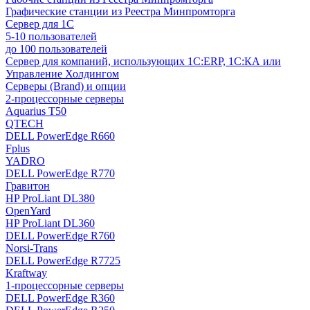
Графические станции из Реестра Минпромторга
Сервер для 1С
5-10 пользователей
до 100 пользователей
Сервер для компаний, использующих 1C:ERP, 1С:КА или
Управление Холдингом
Серверы (Brand) и опции
2-процессорные серверы
Aquarius T50
QTECH
DELL PowerEdge R660
Fplus
YADRO
DELL PowerEdge R770
Гравитон
HP ProLiant DL380
OpenYard
HP ProLiant DL360
DELL PowerEdge R760
Norsi-Trans
DELL PowerEdge R7725
Kraftway
1-процессорные серверы
DELL PowerEdge R360