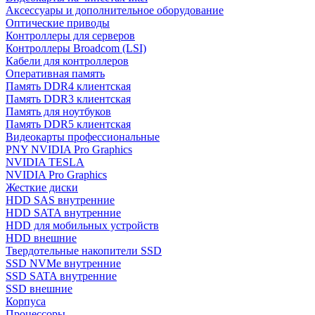
Аксессуары и дополнительное оборудование
Оптические приводы
Контроллеры для серверов
Контроллеры Broadcom (LSI)
Кабели для контроллеров
Оперативная память
Память DDR4 клиентская
Память DDR3 клиентская
Память для ноутбуков
Память DDR5 клиентская
Видеокарты профессиональные
PNY NVIDIA Pro Graphics
NVIDIA TESLA
NVIDIA Pro Graphics
Жесткие диски
HDD SAS внутренние
HDD SATA внутренние
HDD для мобильных устройств
HDD внешние
Твердотельные накопители SSD
SSD NVMe внутренние
SSD SATA внутренние
SSD внешние
Корпуса
Процессоры