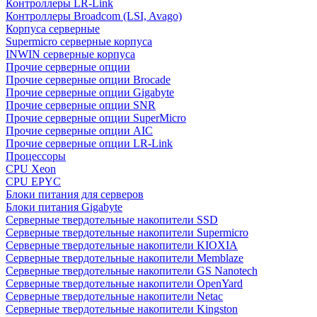
Контроллеры LR-Link
Контроллеры Broadcom (LSI, Avago)
Корпуса серверные
Supermicro серверные корпуса
INWIN серверные корпуса
Прочие серверные опции
Прочие серверные опции Brocade
Прочие серверные опции Gigabyte
Прочие серверные опции SNR
Прочие серверные опции SuperMicro
Прочие серверные опции AIC
Прочие серверные опции LR-Link
Процессоры
CPU Xeon
CPU EPYC
Блоки питания для серверов
Блоки питания Gigabyte
Серверные твердотельные накопители SSD
Cерверные твердотельные накопители Supermicro
Cерверные твердотельные накопители KIOXIA
Cерверные твердотельные накопители Memblaze
Cерверные твердотельные накопители GS Nanotech
Серверные твердотельные накопители OpenYard
Серверные твердотельные накопители Netac
Cерверные твердотельные накопители Kingston