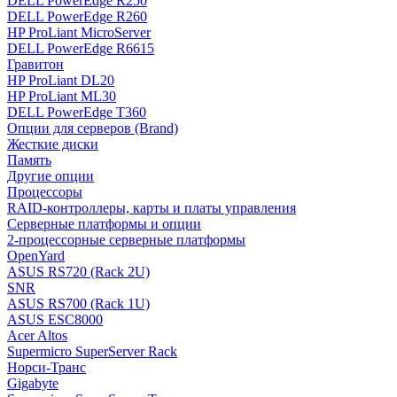
DELL PowerEdge R250
DELL PowerEdge R260
HP ProLiant MicroServer
DELL PowerEdge R6615
Гравитон
HP ProLiant DL20
HP ProLiant ML30
DELL PowerEdge T360
Опции для серверов (Brand)
Жесткие диски
Память
Другие опции
Процессоры
RAID-контроллеры, карты и платы управления
Серверные платформы и опции
2-процессорные серверные платформы
OpenYard
ASUS RS720 (Rack 2U)
SNR
ASUS RS700 (Rack 1U)
ASUS ESC8000
Acer Altos
Supermicro SuperServer Rack
Норси-Транс
Gigabyte