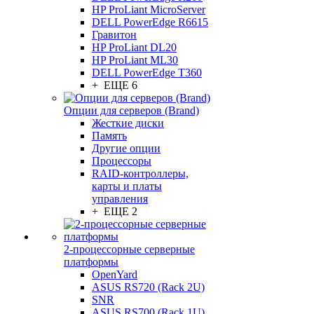
HP ProLiant MicroServer
DELL PowerEdge R6615
Гравитон
HP ProLiant DL20
HP ProLiant ML30
DELL PowerEdge T360
+ ЕЩЕ 6
Опции для серверов (Brand)
Жесткие диски
Память
Другие опции
Процессоры
RAID-контроллеры,
карты и платы
управления
+ ЕЩЕ 2
2-процессорные серверные
платформы
OpenYard
ASUS RS720 (Rack 2U)
SNR
ASUS RS700 (Rack 1U)