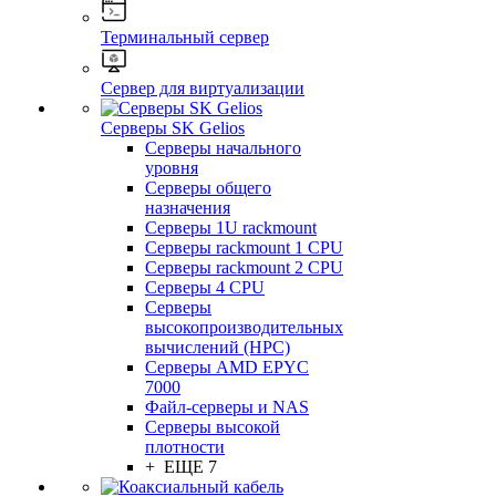
Терминальный сервер
Сервер для виртуализации
Серверы SK Gelios
Серверы начального
уровня
Серверы общего
назначения
Серверы 1U rackmount
Серверы rackmount 1 CPU
Серверы rackmount 2 CPU
Серверы 4 CPU
Серверы
высокопроизводительных
вычислений (HPC)
Серверы AMD EPYC
7000
Файл-серверы и NAS
Серверы высокой
плотности
+ ЕЩЕ 7