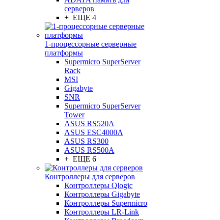
серверов
+ ЕЩЕ 4
1-процессорные серверные
платформы
Supermicro SuperServer
Rack
MSI
Gigabyte
SNR
Supermicro SuperServer
Tower
ASUS RS520A
ASUS ESC4000A
ASUS RS300
ASUS RS500A
+ ЕЩЕ 6
Контроллеры для серверов
Контроллеры Qlogic
Контроллеры Gigabyte
Контроллеры Supermicro
Контроллеры LR-Link