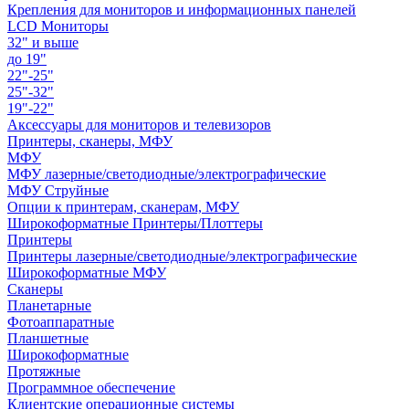
Крепления для мониторов и информационных панелей
LCD Мониторы
32" и выше
до 19"
22"-25"
25"-32"
19"-22"
Аксессуары для мониторов и телевизоров
Принтеры, сканеры, МФУ
МФУ
МФУ лазерные/светодиодные/электрографические
МФУ Струйные
Опции к принтерам, сканерам, МФУ
Широкоформатные Принтеры/Плоттеры
Принтеры
Принтеры лазерные/светодиодные/электрографические
Широкоформатные МФУ
Сканеры
Планетарные
Фотоаппаратные
Планшетные
Широкоформатные
Протяжные
Программное обеспечение
Клиентские операционные системы