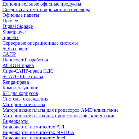
Дополнительные офисные продукты
Средства автоматизированного перевода
Офисные пакеты
Прочее
Digital Signage
Smartplayer
Spinetix
Серверные операционные системы
SQL сервер
САПР
Нанософт Разработка
АСКОН-права
Лира-САПР-права НДС
SCAD Office права
Renga-права
Комплектующие
БП для корпусов
Системы охлаждения
Материнские платы
Материнские платы для процесоров AMD клиентские
Материнские платы для процесоров Intel клиентские
Видеокарты
Видеокарты на чипсетах ATI
Видеокарты на чипсетах NVIDIA
Видеокарты на чипсетах Intel