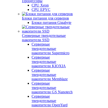
Процессоры
CPU Xeon
CPU EPYC
Блоки питания для серверов
Блоки питания Gigabyte
Серверные твердотельные
накопители SSD
Cерверные
твердотельные
накопители Supermicro
Cерверные
твердотельные
накопители KIOXIA
Cерверные
твердотельные
накопители Memblaze
Cерверные
твердотельные
накопители GS Nanotech
Серверные
твердотельные
накопители OpenYard