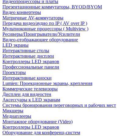
Видеопроцессоры и платы
Презентационные коммутаторы, BYOD/BYOM
Видео конвертеры
Матричные AV-коммутаторы
Передача видео/аудио по IP ( AV over IP )
Мультиоконные процессоры ( Multiview )
Ресиверы/Проигрыватели/Усилители
Видео-отображающее оборудование
LED экраны
Интерактивные столы
Интерактивные дисплеи
Контроллеры LED экранов
Профессиональные панели
Проекторы
Интерактивные киоски
Lumien: Проекционные экраны, крепления
Коммерческие телевизоры
Дисплеи для видеостен
Аксессуары к LED экранам
Системы бронирования переговорных и рабочих мест
Микшеры
Медиаплееры
Монтажное оборудование (Video)
Контроллеры LED экранов
Оборудование для конференц-систем