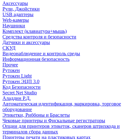
Аксессуары
Рули, Джойстики
USB адаптеры
Web-камеры
Наушники
Комплект (клавиатура+мышь)
Средства контроля и безопасности
Датчики и аксессуары
СКУД
Видеонаблюдение и контроль среды
Информационная безопасность
Прочее
Рутокен
Рутокен Light
Рутокен ЭЦП 3.0
Код Безопасности
Secret Net Studio
Аладдин Р.Д.
Автоматическая идентификация, маркировка, торговое
оборудование
Этикетки, Риббоны и Браслеты
Чековые принтеры и Фискальные регистраторы
Опции для принтеров этикеток, сканеров штрихкода и
терминалов сбора данных
Принтеры печати на пластиковых картах