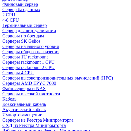
Файловый сервер
Сервер баз данных
2 CPU
4-8 CPU
Терминальный сервер
Сервер для виртуализации
Серверы по брендам
Серверы SK Gelios
Серверы начального уровня
Серверы общего назначения
Серверы 1U rackmount
Серверы rackmount 1 CPU
Серверы rackmount 2 CPU
Серверы 4 CPU
Серверы высокопроизводительных вычислений (HPC)
Серверы AMD EPYC 7000
Файл-серверы и NAS
Серверы высокой плотности
Кабель
Коаксиальный кабель
Акустический кабель
Импортозамещение
Серверы из Реестра Минпромторга
СХД из Реестра Минпромторга
Рабочие станции из Реестра Минпромторга