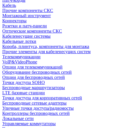
Патч-корды
Кабель
Прочие компоненты СКС
Монтажный инструмент
Коннекторы
Розетки и патч-панели
Оптические компоненты СКС
Кабеленесущие системы
Кабельные лотки
Короба, плинтуса, компоненты для монтажа
Прочие элементы для кабеленесущих систем
Телекоммуникации
VoIP&VideoPhone
Опции для телекоммуникаций
Оборудование беспроводных сетей
Опции для беспроводных сетей
Точки доступа SOHO
Беспроводные маршрутизаторы
LTE базовые станции
Точки доступа для корпоративных сетей
Беспроводные сетевые адаптеры
Уличные точки доступа/радиомосты
Контроллеры беспроводных сетей
Локальные сети
Управляемые коммутаторы