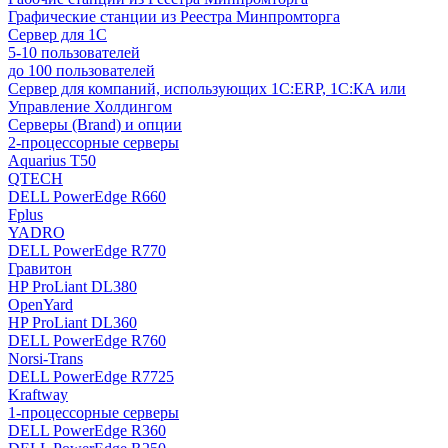
Графические станции из Реестра Минпромторга
Сервер для 1С
5-10 пользователей
до 100 пользователей
Сервер для компаний, использующих 1C:ERP, 1С:КА или
Управление Холдингом
Серверы (Brand) и опции
2-процессорные серверы
Aquarius T50
QTECH
DELL PowerEdge R660
Fplus
YADRO
DELL PowerEdge R770
Гравитон
HP ProLiant DL380
OpenYard
HP ProLiant DL360
DELL PowerEdge R760
Norsi-Trans
DELL PowerEdge R7725
Kraftway
1-процессорные серверы
DELL PowerEdge R360