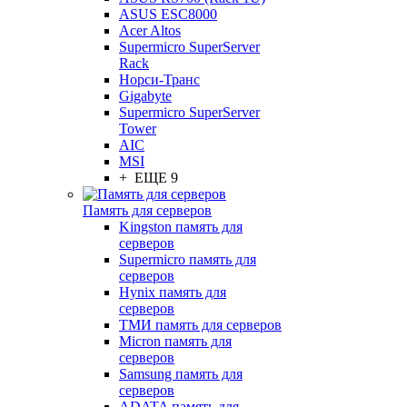
ASUS ESC8000
Acer Altos
Supermicro SuperServer
Rack
Норси-Транс
Gigabyte
Supermicro SuperServer
Tower
AIC
MSI
+ ЕЩЕ 9
Память для серверов
Kingston память для
серверов
Supermicro память для
серверов
Hynix память для
серверов
ТМИ память для серверов
Micron память для
серверов
Samsung память для
серверов
ADATA память для