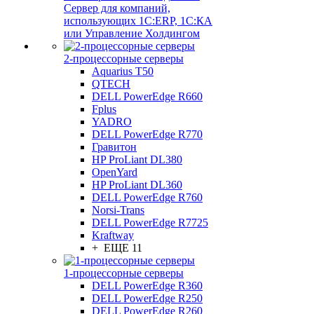
Сервер для компаний,
использующих 1C:ERP, 1С:КА
или Управление Холдингом
2-процессорные серверы
Aquarius T50
QTECH
DELL PowerEdge R660
Fplus
YADRO
DELL PowerEdge R770
Гравитон
HP ProLiant DL380
OpenYard
HP ProLiant DL360
DELL PowerEdge R760
Norsi-Trans
DELL PowerEdge R7725
Kraftway
+ ЕЩЕ 11
1-процессорные серверы
DELL PowerEdge R360
DELL PowerEdge R250
DELL PowerEdge R260