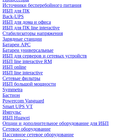
Источники бесперебойного питания
ИБП для ПК
Back-UPS
ИБП для дома и офиса
ИБП для ПК linе interactive
Стабилизаторы напряжения
Зарядные станции
Батареи APC
Батареи универсальные
ИБП для серверов и сетевых устройств
ИБП line interactive RM
ИБП online
ИБП linе interactive
Сетевые фильтры
ИБП большой мощности
Symmetra
Бастион
Powercom Vanguard
Smart UPS VT
Импульс
ИБП Huawei
Опции и дополнительное оборудование для ИБП
Сетевое оборудование
Пассивное сетевое оборудование