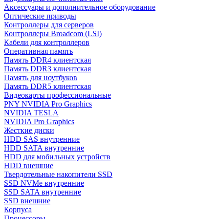
Аксессуары и дополнительное оборудование
Оптические приводы
Контроллеры для серверов
Контроллеры Broadcom (LSI)
Кабели для контроллеров
Оперативная память
Память DDR4 клиентская
Память DDR3 клиентская
Память для ноутбуков
Память DDR5 клиентская
Видеокарты профессиональные
PNY NVIDIA Pro Graphics
NVIDIA TESLA
NVIDIA Pro Graphics
Жесткие диски
HDD SAS внутренние
HDD SATA внутренние
HDD для мобильных устройств
HDD внешние
Твердотельные накопители SSD
SSD NVMe внутренние
SSD SATA внутренние
SSD внешние
Корпуса
Процессоры